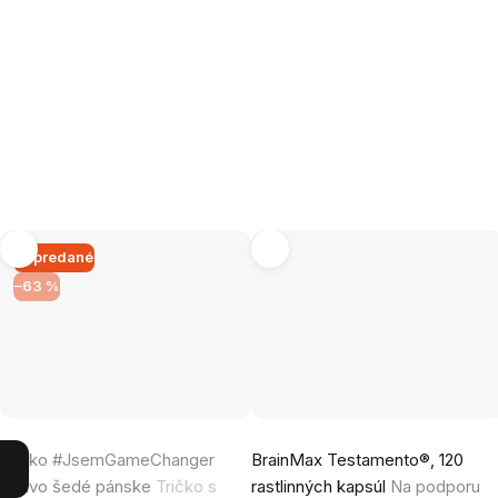
Vypredané
–63 %
Priemerné
Tričko #JsemGameChanger
BrainMax Testamento®, 120
hodnotenie
tmavo šedé pánske
Tričko s
rastlinných kapsúl
Na podporu
produktu