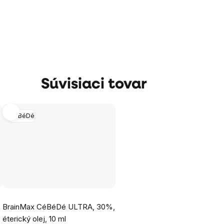
Súvisiaci tovar
CéBéDé
BrainMax CéBéDé ULTRA, 30%,
éterický olej, 10 ml