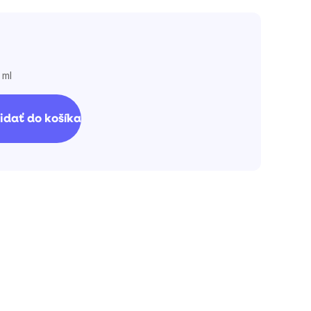
 ml
á
idať do košíka