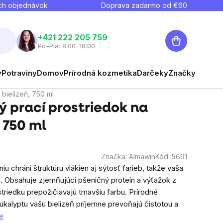
ch objednávok
Doprava zadarmo od €
60
Nákupný
+421 222 205 759
Po–Pia: 8:00–18:00
košík
y
Potraviny
Domov
Prírodná kozmetika
Darčeky
Značky
 bielizeň, 750 ml
 prací prostriedok na
 750 ml
Značka:
Almawin
Kód:
5691
 chráni štruktúru vlákien aj sýtosť farieb, takže vaša
á. Obsahuje zjemňujúci pšeničný proteín a výťažok z
triedku prepožičiavajú tmavšiu farbu. Prírodné
ukalyptu vašu bielizeň príjemne prevoňajú čistotou a
e