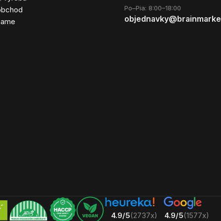
Po–Pia: 8:00–18:00
obchod
objednavky@brainmarke
hame
4.9/5
(2737x)
4.9/5
(1577x)