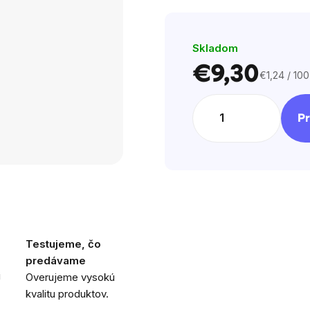
hviezdičiek.
Skladom
€9,30
€1,24 / 100
Jednotkov
cena:
Pr
Testujeme, čo
predávame
i
Overujeme vysokú
kvalitu produktov.