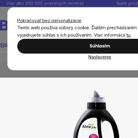
Prejsť
Viac ako 200 000 overených recenzií
Naše prod
na
obsah
Pokračovať bez personalizácie
Tento web používa súbory cookie. Ďalším prechádzaním
vyjadrujete súhlas s ich používaním. Viac informácií
tu
.
Hľadať
BrainMax®
Leto
Ušetri
Ciele
Výživové doplnky
Výhodné 
Súhlasím
Nastavenie
Domov
Ekodrogéria
Prírodné a ekologické