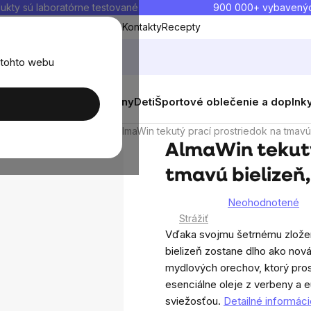
ukty sú laboratórne testované
900 000+ vybavený
Blog
O nás
Doprava a platba
Kontakty
Recepty
 tohto webu
balenia
Novinky
Muži
Ženy
Deti
Športové oblečenie a doplnk
 pracie prostriedky
AlmaWin tekutý prací prostriedok na tmavú
AlmaWin tekutý
tmavú bielizeň,
Neohodnotené
Priemerné
Strážiť
hodnotenie
Vďaka svojmu šetrnému zloženiu
produktu
bielizeň zostane dlho ako nov
je
mydlových orechov, ktorý pros
0,0
esenciálne oleje z verbeny a e
z
sviežosťou.
Detailné informáci
5