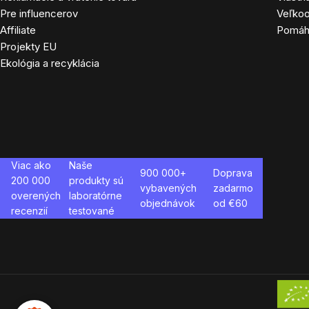
Pre influencerov
Veľko
Affiliate
Pomá
Projekty EU
Ekológia a recyklácia
Viac ako
Naše
900 000+
Doprava
200 000
produkty sú
vybavených
zadarmo
overených
laboratórne
objednávok
od €
60
recenzií
testované