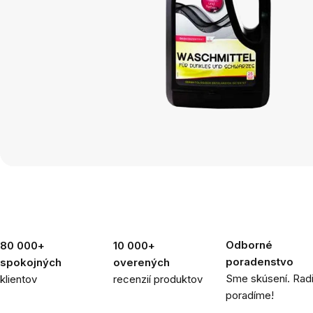
Odborné
80 000+
10 000+
poradenstvo
spokojných
overených
Sme skúsení. Rad
klientov
recenzií produktov
poradíme!