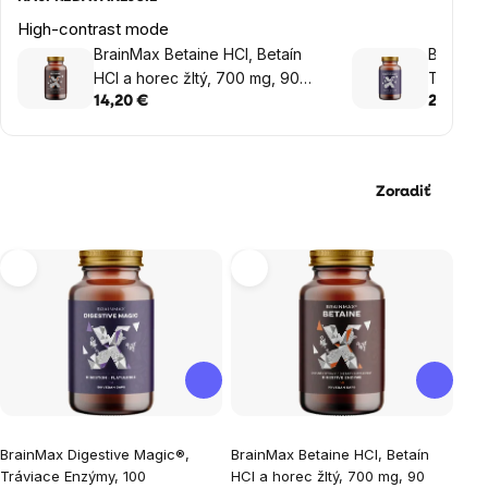
High-contrast mode
BrainMax Betaine HCl, Betaín
BrainMa
HCl a horec žltý, 700 mg, 90
Tráviace
kapsúl
kapsúl
14,20 €
22,35 €
Zoradiť
Výpis
produktov
Priemerné
Priemerné
BrainMax Digestive Magic®,
BrainMax Betaine HCl, Betaín
hodnotenie
hodnotenie
Tráviace Enzýmy, 100
HCl a horec žltý, 700 mg, 90