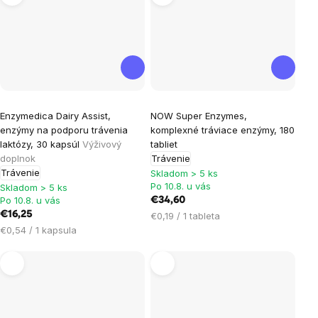
Priemerné
Enzymedica Dairy Assist,
NOW Super Enzymes,
hodnotenie
enzýmy na podporu trávenia
komplexné tráviace enzýmy, 180
produktu
laktózy, 30 kapsúl
Výživový
tabliet
je
doplnok
Trávenie
Trávenie
5,0
Skladom > 5 ks
Po 10.8. u vás
Skladom > 5 ks
z
Po 10.8. u vás
€34,60
5
€16,25
Jednotková
€0,19 / 1 tableta
hviezdičiek.
Jednotková
cena:
€0,54 / 1 kapsula
cena: