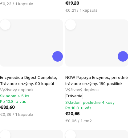
Jednotková
€0,23 / 1 kapsula
€19,20
5
5
cena:
Jednotková
€0,21 / 1 kapsula
hviezdičiek.
hviezdičiek.
cena:
Priemerné
Enzymedica Digest Complete,
NOW Papaya Enzymes, prírodné
hodnotenie
Tráviace enzýmy, 90 kapsúl
tráviace enzýmy, 180 pastiliek
produktu
Výživový doplnok
Výživový doplnok
je
Skladom > 5 ks
Trávenie
Po 10.8. u vás
5,0
Skladom posledné 4 kusy
€32,60
Po 10.8. u vás
z
Jednotková
€0,36 / 1 kapsula
€10,65
5
cena:
Jednotková
€0,06 / 1 cm2
hviezdičiek.
cena: