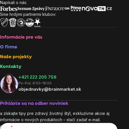
Napísali o nás:
Zápätie
Sme hrdými partnermi klubov:
Informácie pre vás
O firme
Naše projekty
Kontakty
+421 222 205 759
Po–Pia: 8:00–18:00
objednavky@brainmarket.sk
Prihláste sa na odber noviniek
a získajte tipy pre zdravý životný štýl, exkluzívne akcie aj
informácie o nových produktoch – stačí zadať e‑mail.
Email