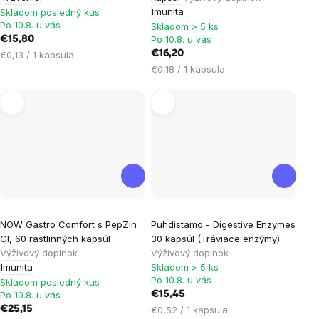
Imunita
Skladom posledný kus
Po 10.8. u vás
Skladom > 5 ks
Po 10.8. u vás
€15,80
Jednotková
€16,20
€0,13 / 1 kapsula
cena:
Jednotková
€0,18 / 1 kapsula
cena:
Priemerné
Priemerné
NOW Gastro Comfort s PepZin
Puhdistamo - Digestive Enzymes
hodnotenie
hodnotenie
GI, 60 rastlinných kapsúl
30 kapsúl (Tráviace enzýmy)
produktu
produktu
Výživový doplnok
Výživový doplnok
je
je
Imunita
Skladom > 5 ks
Po 10.8. u vás
5,0
5,0
Skladom posledný kus
Po 10.8. u vás
€15,45
z
z
Jednotková
€25,15
€0,52 / 1 kapsula
5
5