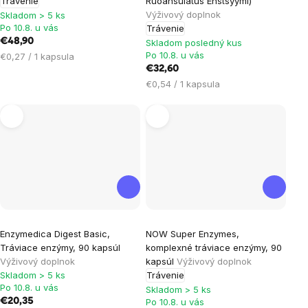
Trávenie
Ruoansulatus Enstsyymi)
Výživový doplnok
5,0
5,0
Skladom > 5 ks
Po 10.8. u vás
Trávenie
z
z
€48,90
Skladom posledný kus
5
5
Po 10.8. u vás
Jednotková
€0,27 / 1 kapsula
hviezdičiek.
hviezdičiek.
cena:
€32,60
Jednotková
€0,54 / 1 kapsula
cena:
Priemerné
Priemerné
Enzymedica Digest Basic,
NOW Super Enzymes,
hodnotenie
hodnotenie
Tráviace enzýmy, 90 kapsúl
komplexné tráviace enzýmy, 90
produktu
produktu
Výživový doplnok
kapsúl
Výživový doplnok
je
je
Skladom > 5 ks
Trávenie
Po 10.8. u vás
5,0
5,0
Skladom > 5 ks
€20,35
Po 10.8. u vás
z
z