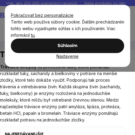
Prejsť
Viac ako 200 000 overených recenzií
Naše produkty sú laborató
na
Nákupný
Pokračovať bez personalizácie
obsah
košík
Tento web používa súbory cookie. Ďalším prechádzaním
tohto webu vyjadrujete súhlas s ich používaním. Viac
informácií
tu
.
Ciele
Trávenie
Tráviace enzýmy
Súhlasím
Tráviace enzýmy
Nastavenie
Tráviace enzýmy
sú prirodzené látky, ktoré pomáhajú
rozkladať tuky, sacharidy a bielkoviny v potrave na menšie
zložky, ktoré telo dokáže využiť. Podporujú tak proces
trávenia a vstrebávania živín. Každá skupina živín (sacharidy,
tuky, bielkoviny) je enzýmy rozložená na jednoduchšie
molekuly, ktoré môžu byť vstrebané črevnou stenou. Medzi
najčastejšie tráviace enzýmy patrí amyláza, lipáza, proteáza,
betaín HCl, papaín a bromelaín. Tráviace enzýmy pomáhajú
rozkladať potravu na jednoduchšie zložky.
NAJPREDÁVANEJŠIE