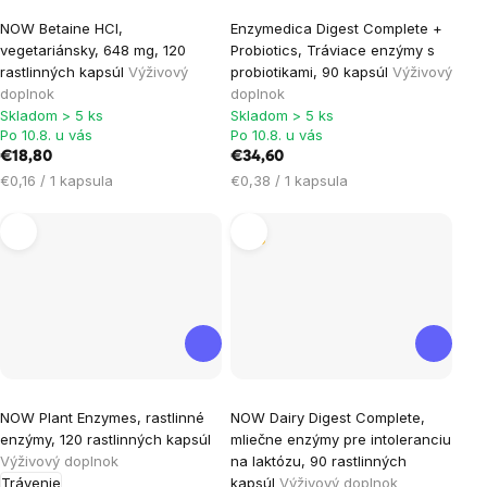
Priemerné
NOW Betaine HCl,
Enzymedica Digest Complete +
hodnotenie
vegetariánsky, 648 mg, 120
Probiotics, Tráviace enzýmy s
produktu
rastlinných kapsúl
Výživový
probiotikami, 90 kapsúl
Výživový
je
doplnok
doplnok
Skladom > 5 ks
Skladom > 5 ks
5,0
Po 10.8. u vás
Po 10.8. u vás
z
€18,80
€34,60
5
Jednotková
Jednotková
€0,16 / 1 kapsula
€0,38 / 1 kapsula
hviezdičiek.
cena:
cena:
Tip
NOW Plant Enzymes, rastlinné
NOW Dairy Digest Complete,
enzýmy, 120 rastlinných kapsúl
mliečne enzýmy pre intoleranciu
Výživový doplnok
na laktózu, 90 rastlinných
Trávenie
kapsúl
Výživový doplnok