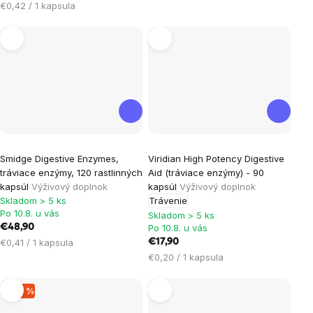
cena:
Jednotková
€0,42 / 1 kapsula
hviezdičiek.
hviezdičiek.
cena:
Smidge Digestive Enzymes,
Viridian High Potency Digestive
tráviace enzýmy, 120 rastlinných
Aid (tráviace enzýmy) - 90
kapsúl
Výživový doplnok
kapsúl
Výživový doplnok
Skladom > 5 ks
Trávenie
Po 10.8. u vás
Skladom > 5 ks
€48,90
Po 10.8. u vás
Jednotková
€0,41 / 1 kapsula
€17,90
cena:
Jednotková
€0,20 / 1 kapsula
cena:
–28 %