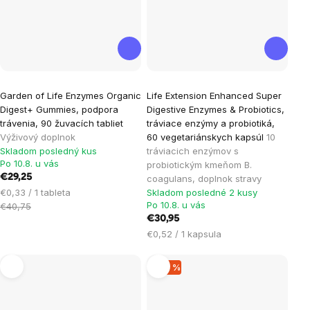
Garden of Life Enzymes Organic
Life Extension Enhanced Super
Digest+ Gummies, podpora
Digestive Enzymes & Probiotics,
trávenia, 90 žuvacích tabliet
tráviace enzýmy a probiotiká,
Výživový doplnok
60 vegetariánskych kapsúl
10
Skladom posledný kus
tráviacich enzýmov s
Po 10.8. u vás
probiotickým kmeňom B.
€29,25
coagulans, doplnok stravy
Jednotková
€0,33 / 1 tableta
Skladom posledné 2 kusy
Po 10.8. u vás
cena:
€40,75
€30,95
Jednotková
€0,52 / 1 kapsula
cena:
–36 %