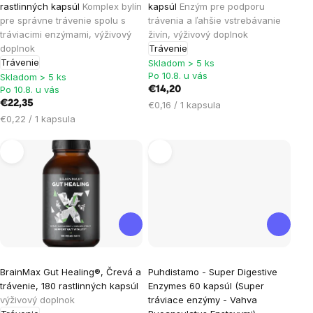
produktu
produktu
rastlinných kapsúl
Komplex bylín
kapsúl
Enzým pre podporu
je
je
pre správne trávenie spolu s
trávenia a ľahšie vstrebávanie
tráviacimi enzýmami, výživový
živín, výživový doplnok
5,0
5,0
doplnok
Trávenie
z
z
Trávenie
Skladom > 5 ks
5
5
Po 10.8. u vás
Skladom > 5 ks
hviezdičiek.
hviezdičiek.
Po 10.8. u vás
€14,20
€22,35
Jednotková
€0,16 / 1 kapsula
Jednotková
cena:
€0,22 / 1 kapsula
cena:
Priemerné
Priemerné
BrainMax Gut Healing®, Črevá a
Puhdistamo - Super Digestive
hodnotenie
hodnotenie
trávenie, 180 rastlinných kapsúl
Enzymes 60 kapsúl (Super
produktu
produktu
výživový doplnok
tráviace enzýmy - Vahva
je
je