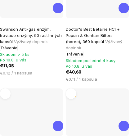
Priemerné
Swanson Anti-gas enzým,
Doctor's Best Betaine HCl +
hodnotenie
tráviace enzýmy, 90 rastlinných
Pepsin & Gentian Bitters
produktu
kapsúl
Výživový doplnok
(horec), 360 kapsúl
Výživový
je
Trávenie
doplnok
Trávenie
5,0
Skladom > 5 ks
Po 10.8. u vás
Skladom posledné 4 kusy
z
Po 10.8. u vás
€11,05
5
Jednotková
€40,60
€0,12 / 1 kapsula
hviezdičiek.
cena:
Jednotková
€0,11 / 1 kapsula
cena:
Tip