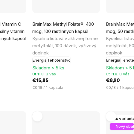
Priemerné
 Vitamin C
BrainMax Methyl Folate®, 400
BrainMax Met
hodnotenie
lny vitamín
mcg, 100 rastlinných kapsúl
mcg, 50 rastl
produktu
inných kapsúl
Kyselina listová v aktívnej forme
Kyselina listo
je
metylfolát, 100 dávok, výživový
metylfolát, 5
5,0
doplnok
doplnok
z
Energia
Tehotenstvo
Energia
Tehote
5
Skladom > 5 ks
Skladom > 5 
hviezdičiek.
Út 11.8. u vás
Út 11.8. u vás
€15,85
€8,90
Jednotková
Jednotková
€0,16 / 1 kapsula
€0,18 / 1 kapsu
cena:
cena:
Viac variant
Nový obal