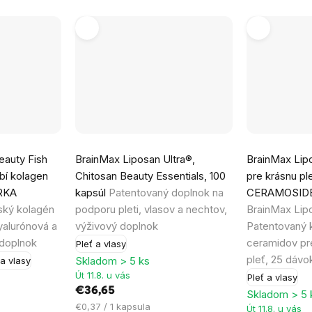
auty Fish
BrainMax Liposan Ultra®,
BrainMax Lip
bí kolagen
Chitosan Beauty Essentials, 100
pre krásnu ple
ORKA
kapsúl
Patentovaný doplnok na
CERAMOSIDE
ský kolagén
podporu pleti, vlasov a nechtov,
BrainMax Lip
yalurónová a
výživový doplnok
Patentovaný 
 doplnok
ceramidov pr
Pleť a vlasy
pleť, 25 dávo
Skladom > 5 ks
 a vlasy
Út 11.8. u vás
Pleť a vlasy
€36,65
Skladom > 5 
Jednotková
€0,37 / 1 kapsula
Út 11.8. u vás