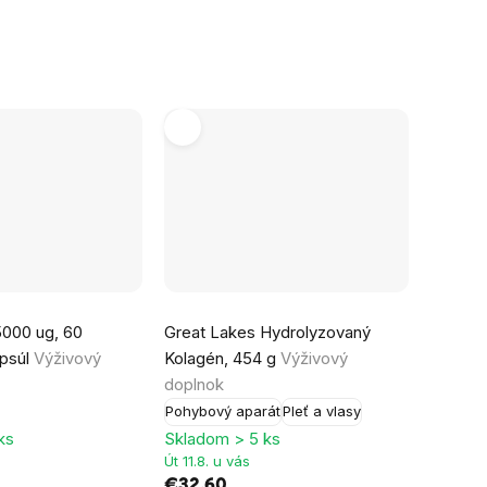
hviezdičiek.
5000 ug, 60
Great Lakes Hydrolyzovaný
apsúl
Výživový
Kolagén, 454 g
Výživový
doplnok
Pohybový aparát
Pleť a vlasy
ks
Skladom > 5 ks
Út 11.8. u vás
€32,60