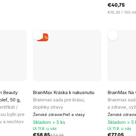
cena:
€40,75
Jednotková
€16,30 / 100 ml
cena:
–19 %
n Beauty
BrainMax Kráska k nakusnutiu
BrainMax Na v
pleť, 50 g,
Brainmax sada pre krásu,
Brainmax sad
tifikát /
doplnky stravy
a zdravie, vý
ou bylín pre
Ženské zdravie
Pleť a vlasy
Ženské zdravi
ov a nechtov
Skladom > 5 ks
Skladom > 5 
Út 11.8. u vás
Út 11.8. u vás
€58,85
€77,05
€73,35