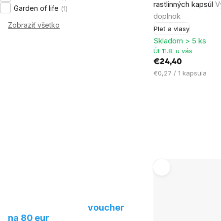
rastlinných kapsúl
V
je
Garden of life
1
doplnok
5,0
Zobraziť všetko
Pleť a vlasy
z
Skladom > 5 ks
5
Út 11.8. u vás
hviezdičiek.
€24,40
Jednotková
€0,27 / 1 kapsula
cena:
Navrhnite nám nový
produkt a získajte
voucher
na 80 eur