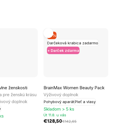
–9 %
Darčeková krabica zadarmo
+ Darček zdarma
Priemerné
lne ženskosti
BrainMax Women Beauty Pack
hodnotenie
a pre ženskú krásu
Výživový doplnok
produktu
živový doplnok
Pohybový aparát
Pleť a vlasy
je
Skladom > 5 ks
e
5,0
Út 11.8. u vás
ks
z
€128,50
€142,65
5