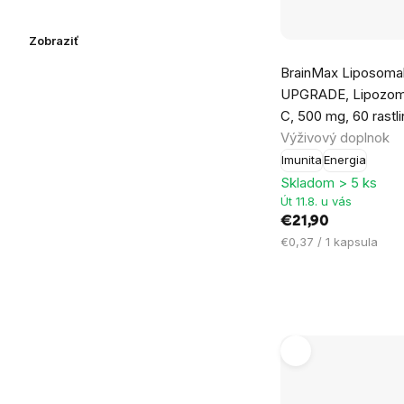
Zobraziť
Priemerné
BrainMax Liposomal
hodnotenie
UPGRADE, Lipozomá
produktu
C, 500 mg, 60 rastl
je
Výživový doplnok
5,0
Imunita
Energia
z
Skladom > 5 ks
5
Út 11.8. u vás
hviezdičiek.
€21,90
Jednotková
€0,37 / 1 kapsula
cena: