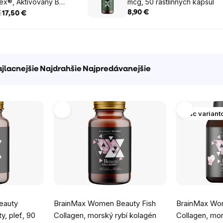
ex®, Aktivovaný B
mcg, 50 rastlinných kapsúl
x, 90 rastlinných
€
8,90 €
17,50 €
jlacnejšie
Najdrahšie
Najpredávanejšie
Viac variant
Priemerné
Priemerné
eauty
BrainMax Women Beauty Fish
BrainMax Wo
hodnotenie
hodnotenie
y, pleť, 90
Collagen, morský rybí kolagén
Collagen, mor
produktu
produktu