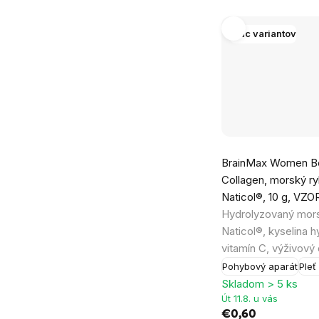
Viac variantov
BrainMax Women Be
Collagen, morský ry
Naticol®, 10 g, VZ
Hydrolyzovaný mor
Naticol®, kyselina h
vitamín C, výživový
Pohybový aparát
Pleť
Skladom > 5 ks
Út 11.8. u vás
€0,60