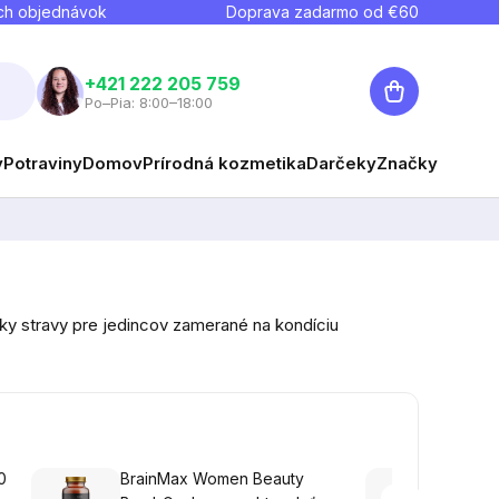
ch objednávok
Doprava zadarmo od €
60
Nákupný
+421 222 205 759
Po–Pia: 8:00–18:00
košík
y
Potraviny
Domov
Prírodná kozmetika
Darčeky
Značky
lnky stravy pre jedincov zamerané na kondíciu
0
BrainMax Women Beauty
Brain