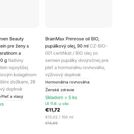
men Beauty
BrainMax Primrose oil BIO,
teín pre ženy s
pupálkový olej, 90 ml
CZ-BIO-
eratínom a
001 certifikát / BIO olej zo
00 g
Natívny
semien pupálky dvojročnej pre
teín najvyššej
pleť a hormonálnu rovnováhu,
émiovým kolagénom
výživový doplnok
lšími zložkami, 28
Hormonálna rovnováha
ový doplnok
Ženské zdravie
e
Pleť a vlasy
Skladom > 5 ks
ks
Út 11.8. u vás
€11,72
Jednotková
€13,02 / 100 ml
cena:
€14,65