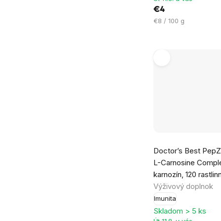
hviezdičiek.
€4
Jednotková
€8 / 100 g
cena:
Doctor’s Best PepZi
L-Carnosine Comple
karnozín, 120 rastli
Výživový doplnok
Imunita
Skladom > 5 ks
Út 11.8. u vás