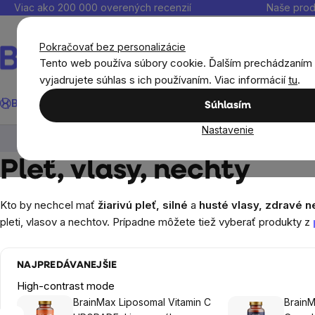
Prejsť
Viac ako 200 000 overených recenzií
Naše prod
na
obsah
Pokračovať bez personalizácie
Tento web používa súbory cookie. Ďalším prechádzaním
vyjadrujete súhlas s ich používaním. Viac informácií
tu
.
Hľadať
BrainMax®
Leto
Ušetri
Ciele
Výživové doplnky
Výhodné 
Súhlasím
Nastavenie
Výživové doplnky
Výživové doplnky podľa orgán
Pleť, vlasy, nechty
Kto by nechcel mať
žiarivú pleť, silné
a
husté vlasy, zdravé n
pleti, vlasov a nechtov. Prípadne môžete tiež vyberať produkty z
NAJPREDÁVANEJŠIE
High-contrast mode
BrainMax Liposomal Vitamin C
BrainM