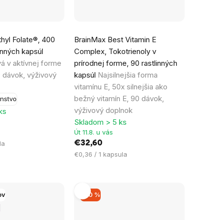
Priemerné
hyl Folate®, 400
BrainMax Best Vitamin E
hodnotenie
inných kapsúl
Complex, Tokotrienoly v
produktu
vá v aktívnej forme
prírodnej forme, 90 rastlinných
je
0 dávok, výživový
kapsúl
Najsilnejšia forma
5,0
vitamínu E, 50x silnejšia ako
z
bežný vitamín E, 90 dávok,
nstvo
5
výživový doplnok
ks
hviezdičiek.
Skladom > 5 ks
Út 11.8. u vás
€32,60
la
Jednotková
€0,36 / 1 kapsula
cena:
ov
–20 %