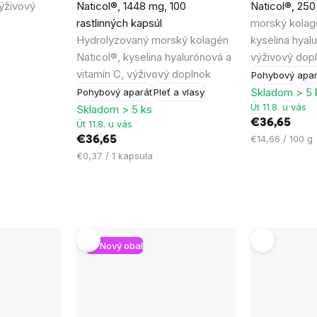
ýživový
Naticol®, 1448 mg, 100
Naticol®, 250
je
je
rastlinných kapsúl
morský kolag
4,5
5,0
Hydrolyzovaný morský kolagén
kyselina hyal
z
z
Naticol®, kyselina hyalurónová a
výživový dop
5
5
vitamín C, výživový doplnok
Pohybový apar
hviezdičiek.
hviezdičiek.
Skladom > 5 
Pohybový aparát
Pleť a vlasy
Út 11.8. u vás
Skladom > 5 ks
€36,65
Út 11.8. u vás
Jednotková
€14,66 / 100 g
€36,65
cena:
Jednotková
€0,37 / 1 kapsula
cena:
Nový obal