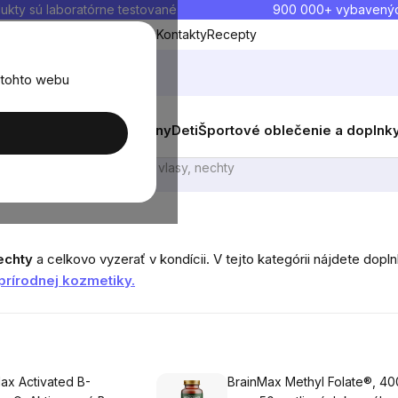
ukty sú laboratórne testované
900 000+ vybavený
Blog
O nás
Doprava a platba
Kontakty
Recepty
 tohto webu
balenia
Novinky
Muži
Ženy
Deti
Športové oblečenie a doplnk
ov a častí tela
Pleť, vlasy, nechty
echty
a celkovo vyzerať v kondícii. V tejto kategórii nájdete dop
prírodnej kozmetiky.
ax Activated B-
BrainMax Methyl Folate®, 40