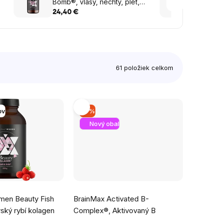
Bomb®, vlasy, nechty, pleť,
mcg, 1
90 rastlinných kapsúl
24,40 €
15,85
61
položiek celkom
ov
–2 %
Nový obal
Priemerné
men Beauty Fish
BrainMax Activated B-
hodnotenie
ský rybí kolagen
Complex®, Aktivovaný B
produktu