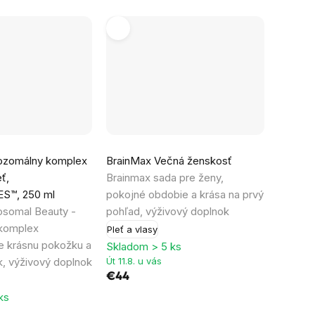
ozomálny komplex
BrainMax Večná ženskosť
ť,
Brainmax sada pre ženy,
S™, 250 ml
pokojné obdobie a krása na prvý
osomal Beauty -
pohľad, výživový doplnok
komplex
Pleť a vlasy
e krásnu pokožku a
Skladom > 5 ks
k, výživový doplnok
Út 11.8. u vás
€44
ks