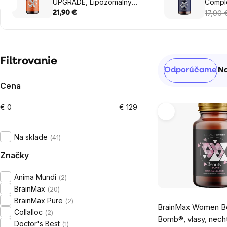
UPGRADE, Lipozomálny
Compl
vitamín C, 500 mg, 60
Komple
17,90 
21,90 €
rastlinných kapsúl
kapsúl
Bočný
Filtrovanie
Radenie
Odporúčame
Na
panel
produktov
Cena
€
0
€
129
Výpis
produktov
Na sklade
41
Značky
Anima Mundi
2
BrainMax
20
Priemerné
BrainMax Pure
2
BrainMax Women B
hodnotenie
Collalloc
2
Bomb®, vlasy, necht
produktu
Doctor's Best
1