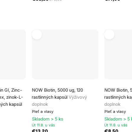
Priemerné
n GI, Zinc-
NOW Biotin, 5000 ug, 120
NOW Biotin, 
hodnotenie
x, zinok-L-
rastlinných kapsúl
Výživový
rastlinných k
produktu
nných kapsúl
doplnok
doplnok
je
Pleť a vlasy
Pleť a vlasy
5,0
Skladom > 5 ks
Skladom > 5 
z
Út 11.8. u vás
Út 11.8. u vás
5
€13,20
€8,50