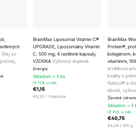
Priemerné
il,
BrainMax Liposomal Vitamin C®
BrainMax Wo
hodnotenie
astlinných
UPGRADE, Lipozomálny Vitamín
Protein®, pro
produktu
l
Olej zo
C, 500 mg, 4 rastlinné kapsuly,
kolagénom, k
je
jročnej,
VZORKA
Výživový doplnok
vitamínmi, 10
4,6
srvátkový pro
Energia
z
kvality s pr
Skladom > 5 ks
ha
5
Út 11.8. u vás
Naticol® a ďa
hviezdičiek.
€1,15
dávok, výživ
Jednotková
€0,29 / 1 kapsula
Ženské zdravi
cena:
Skladom > 5 
Út 11.8. u vás
€40,75
Jednotková
€4,08 / 100 g
cena: