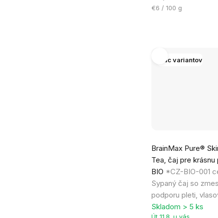
Jednotková
€6 / 100 g
cena:
Viac variantov
Priemerné
BrainMax Pure® Ski
hodnotenie
Tea, čaj pre krásnu 
produktu
BIO
*CZ-BIO-001 cer
je
Sypaný čaj so zmes
5,0
podporu pleti, vlas
z
Skladom > 5 ks
5
Út 11.8. u vás