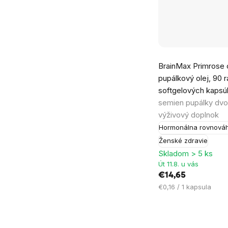
BrainMax Primrose o
pupálkový olej, 90 r
softgelových kapsú
semien pupálky dvo
výživový doplnok
Hormonálna rovnová
Ženské zdravie
Skladom > 5 ks
Út 11.8. u vás
€14,65
Jednotková
€0,16 / 1 kapsula
cena: