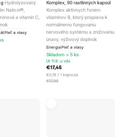
 g
Hydrolyzovaný
Komplex, 90 rastlinných kapsúl
je
én Naticol®,
Komplex aktívnych foriem
4,9
urónová a vitamín C,
vitamínov B, ktorý prispieva k
z
lnok
normálnemu fungovaniu
5
nervového systému a znižovaniu
át
Pleť a vlasy
hviezdičiek.
únavy, výživový doplnok
ks
Energia
Pleť a vlasy
Skladom > 5 ks
Út 11.8. u vás
€17,45
Jednotková
€0,19 / 1 kapsula
cena:
€17,90