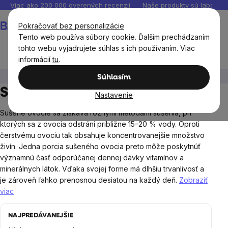
Prejsť
Viac ako 200 000 overených recenzií
Naše produkty sú laborató
na
Nákupný
Pokračovať bez personalizácie
obsah
košík
Tento web používa súbory cookie. Ďalším prechádzaním
tohto webu vyjadrujete súhlas s ich používaním. Viac
informácií
tu
.
Potraviny
Sušené plody
Sušené ovocie a zelenina
Súhlasím
Sušené ovocie a zelenina
Nastavenie
Sušené ovocie sa získava rôznymi metódami sušenia, pri
ktorých sa z ovocia odstráni približne 15–20 % vody. Oproti
čerstvému ​​ovociu tak obsahuje koncentrovanejšie množstvo
živín. Jedna porcia sušeného ovocia preto môže poskytnúť
významnú časť odporúčanej dennej dávky vitamínov a
minerálnych látok. Vďaka svojej forme má dlhšiu trvanlivosť a
je zároveň ľahko prenosnou desiatou na každý deň.
Zobraziť
viac
NAJPREDÁVANEJŠIE