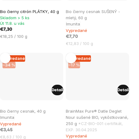
Bio čierny citrón PLÁTKY, 40 g
Bio čierny cesnak SUŠENÝ -
Skladom > 5 ks
mletý, 60 g
Út 11.8. u vás
Imunita
€7,30
Vypredané
Jednotková
€18,25 / 100 g
€7,70
cena:
Jednotková
€12,83 / 100 g
cena:
Vypredané
Vypredané
–34 %
–17 %
Detail
Detail
Bio čierny cesnak, 40 g
BrainMax Pure® Datle Deglet
Imunita
Nour sušené BIO, vykôstkované,
250 g
*CZ-BIO-001 certifikát,
Vypredané
EXP. 30.04.2025
€3,45
Vypredané
Jednotková
€8,63 / 100 g