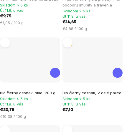
je
je
Skladom > 5 ks
podporu imunity a trávenia
Út 11.8. u vás
Skladom > 5 ks
5,0
5,0
Út 11.8. u vás
€9,75
z
z
Jednotková
€14,65
€1,95 / 100 g
5
5
cena:
Jednotková
€4,88 / 100 g
hviezdičiek.
hviezdičiek.
cena:
Tip
Bio čierny cesnak, sklo, 200 g
Bio čierny cesnak, 2 celé palice
Skladom > 5 ks
Skladom > 5 ks
Út 11.8. u vás
Út 11.8. u vás
€20,75
€7,10
Jednotková
€10,38 / 100 g
cena: