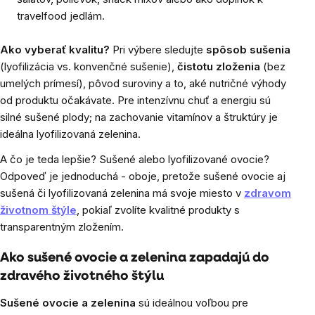
travelfood jedlám.
Ako vyberať kvalitu?
Pri výbere sledujte
spôsob sušenia
(lyofilizácia vs. konvenčné sušenie),
čistotu zloženia
(bez
umelých prímesí), pôvod suroviny a to, aké nutričné ​​výhody
od produktu očakávate. Pre intenzívnu chuť a energiu sú
silné sušené plody; na zachovanie vitamínov a štruktúry je
ideálna lyofilizovaná zelenina.
A čo je teda lepšie? Sušené alebo lyofilizované ovocie?
Odpoveď je jednoduchá - oboje, pretože sušené ovocie aj
sušená či lyofilizovaná zelenina má svoje miesto v
zdravom
životnom štýle
, pokiaľ zvolíte kvalitné produkty s
transparentným zložením.
Ako sušené ovocie a zelenina zapadajú do
zdravého životného štýlu
Sušené ovocie a zelenina
sú ideálnou voľbou pre