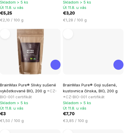
je
Skladom > 5 ks
Skladom > 5 ks
Út 11.8. u vás
Út 11.8. u vás
5,0
€5,25
€3,20
z
Jednotková
Jednotková
€2,10 / 100 g
€1,28 / 100 g
5
cena:
cena:
hviezdičiek.
Priemerné
Priemerné
BrainMax Pure® Slivky sušené
BrainMax Pure® Goji sušené,
hodnotenie
hodnotenie
vykôstkované BIO, 200 g
*CZ-
kustovnica čínska, BIO, 200 g
produktu
produktu
BIO-001 certifikát
*CZ-BIO-001 certifikát
je
je
Skladom > 5 ks
Skladom > 5 ks
Út 11.8. u vás
Út 11.8. u vás
5,0
5,0
€3
€7,70
z
z
Jednotková
Jednotková
€1,50 / 100 g
€3,85 / 100 g
5
5
cena:
cena:
hviezdičiek.
hviezdičiek.