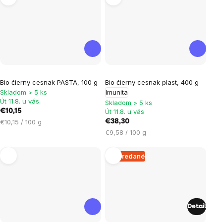
Priemerné
Bio čierny cesnak PASTA, 100 g
Bio čierny cesnak plast, 400 g
hodnotenie
Skladom > 5 ks
Imunita
produktu
Út 11.8. u vás
Skladom > 5 ks
je
€10,15
Út 11.8. u vás
Jednotková
€10,15 / 100 g
€38,30
5,0
cena:
Jednotková
€9,58 / 100 g
z
cena:
5
Vypredané
hviezdičiek.
Detail