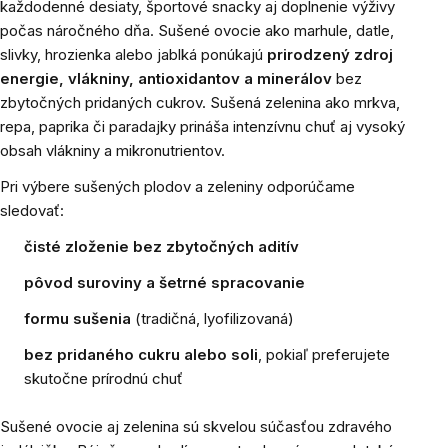
každodenné desiaty, športové snacky aj doplnenie výživy
počas náročného dňa. Sušené ovocie ako marhule, datle,
slivky, hrozienka alebo jablká ponúkajú
prirodzený zdroj
energie, vlákniny, antioxidantov a minerálov
bez
zbytočných pridaných cukrov. Sušená zelenina ako mrkva,
repa, paprika či paradajky prináša intenzívnu chuť aj vysoký
obsah vlákniny a mikronutrientov.
Pri výbere sušených plodov a zeleniny odporúčame
sledovať:
čisté zloženie bez zbytočných aditív
pôvod suroviny a šetrné spracovanie
formu sušenia
(tradičná, lyofilizovaná)
bez pridaného cukru alebo soli
, pokiaľ preferujete
skutočne prírodnú chuť
Sušené ovocie aj zelenina sú skvelou súčasťou zdravého