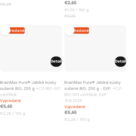
€2,65
cena:
€5,25
Jednotková
€1,06 / 100 g
cena:
€3,20
Vypredané
Vypredané
Detail
Detail
Priemerné
BrainMax Pure® Jablká kúsky
BrainMax Pure® Jablká kúsky
hodnotenie
sušené BIO, 250 g
*CZ-BIO-001
sušené BIO, 250 g - EXP.
*CZ-
produktu
certifikát
BIO-001 certifikát, EXP:
je
Vypredané
31.8.2025
Vypredané
5,0
€5,65
Jednotková
€5,65
€2,26 / 100 g
z
cena:
Jednotková
€2,26 / 100 g
5
cena:
hviezdičiek.