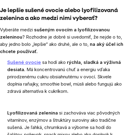
Ovládacie
prvky
Je lepšie sušené ovocie alebo lyofilizovaná
zelenina a ako medzi nimi vyberať?
výpisu
Vyberáte medzi
sušeným ovocím a lyofilizovanou
zeleninou
? Rozhodne je dobré si uvedomiť, že nejde o to,
aby jedno bolo „lepšie“ ako druhé, ale o to,
na aký účel ich
chcete používať
.
Sušené ovocie
sa hodí ako
rýchla, sladká a výživná
desiata
. Má koncentrovanú chuť a energiu vďaka
prirodzenému cukru obsiahnutému v ovocí. Skvele
doplnia raňajky, smoothie bowl, müsli alebo fungujú ako
zdravá alternatíva k cukríkom.
Lyofilizovaná zelenina
si zachováva viac pôvodných
vitamínov, enzýmov a štruktúry suroviny ako tradične
sušená. Je ľahká, chrumkavá a výborne sa hodí do
šalátov, polievok, snack mixov alebo ako doplnok k