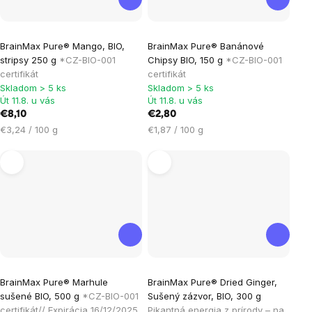
Priemerné
Priemerné
BrainMax Pure® Mango, BIO,
BrainMax Pure® Banánové
hodnotenie
hodnotenie
stripsy 250 g
*CZ-BIO-001
Chipsy BIO, 150 g
*CZ-BIO-001
produktu
produktu
certifikát
certifikát
je
je
Skladom > 5 ks
Skladom > 5 ks
Út 11.8. u vás
Út 11.8. u vás
5,0
5,0
€8,10
€2,80
z
z
Jednotková
Jednotková
€3,24 / 100 g
€1,87 / 100 g
5
5
cena:
cena:
hviezdičiek.
hviezdičiek.
Priemerné
Priemerné
BrainMax Pure® Marhule
BrainMax Pure® Dried Ginger,
hodnotenie
hodnotenie
sušené BIO, 500 g
*CZ-BIO-001
Sušený zázvor, BIO, 300 g
produktu
produktu
certifikát// Expirácia 16/12/2025
Pikantná energia z prírody – na