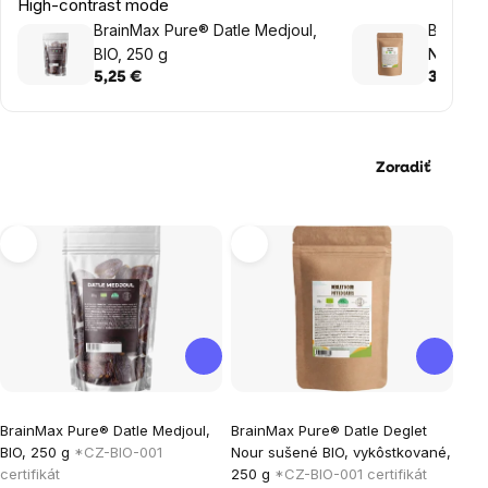
High-contrast mode
BrainMax Pure® Datle Medjoul,
BrainMa
BIO, 250 g
Nour su
250 g
5,25 €
3,20 €
Zoradiť
Výpis
produktov
Priemerné
BrainMax Pure® Datle Medjoul,
BrainMax Pure® Datle Deglet
hodnotenie
BIO, 250 g
*CZ-BIO-001
Nour sušené BIO, vykôstkované,
produktu
certifikát
250 g
*CZ-BIO-001 certifikát