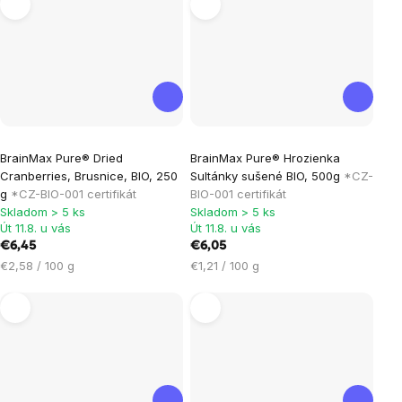
Priemerné
BrainMax Pure® Dried
BrainMax Pure® Hrozienka
hodnotenie
Cranberries, Brusnice, BIO, 250
Sultánky sušené BIO, 500g
*CZ-
produktu
g
*CZ-BIO-001 certifikát
BIO-001 certifikát
je
Skladom > 5 ks
Skladom > 5 ks
Út 11.8. u vás
Út 11.8. u vás
5,0
€6,45
€6,05
z
Jednotková
Jednotková
€2,58 / 100 g
€1,21 / 100 g
5
cena:
cena:
hviezdičiek.