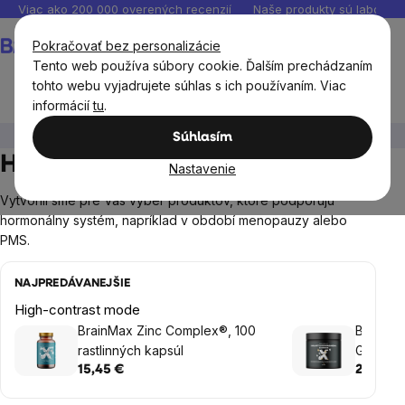
Prejsť
Viac ako 200 000 overených recenzií
Naše produkty sú laborató
na
Nákupný
Pokračovať bez personalizácie
obsah
košík
Tento web používa súbory cookie. Ďalším prechádzaním
tohto webu vyjadrujete súhlas s ich používaním. Viac
informácií
tu
.
Ciele
Hormonálny systém
Súhlasím
Hormonálny systém
Nastavenie
Vytvorili sme pre Vás výber produktov, ktoré podporujú
hormonálny systém, napríklad v období menopauzy alebo
PMS.
NAJPREDÁVANEJŠIE
High-contrast mode
BrainMax Zinc Complex®, 100
BrainMa
rastlinných kapsúl
Gummies
15,45 €
20,35 €