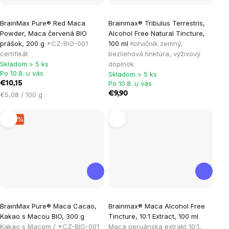
Priemerné
BrainMax Pure® Red Maca
Brainmax® Tribulus Terrestris,
hodnotenie
Powder, Maca červená BIO
Alcohol Free Natural Tincture,
produktu
prášok, 200 g
*CZ-BIO-001
100 ml
Kotvičník zemný,
je
certifikát
bezliehová tinktúra, výživový
Skladom > 5 ks
doplnok
5,0
Po 10.8. u vás
Skladom > 5 ks
z
Po 10.8. u vás
€10,15
5
Jednotková
€9,90
€5,08 / 100 g
hviezdičiek.
cena:
–19 %
Priemerné
BrainMax Pure® Maca Cacao,
Brainmax® Maca Alcohol Free
hodnotenie
Kakao s Macou BIO, 300 g
Tincture, 10:1 Extract, 100 ml
produktu
Kakao s Macom / *CZ-BIO-001
Maca peruánska extrakt 10:1,