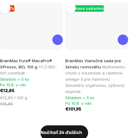
–18 %
Doprava zadarmo
BrainMax Pure® MacaPro®
BrainMax Vianočná sada pre
XPresso, BIO, 100 g
*CZ-BIO-
ženskú rovnováhu
Multivitamín,
001 certifikát
cholín s inozitolom a rastlinné
Skladom > 5 ks
omega-3 pre harmóniu
Po 10.8. u vás
ženského organizmu, výživový
€12,85
doplnok
Jednotková
€12,85 / 100 g
Skladom > 5 ks
Po 10.8. u vás
cena:
€15,85
€101,95
Ovládacie
Načítať 24 ďalších
prvky