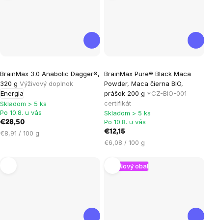
Priemerné
Priemerné
BrainMax 3.0 Anabolic Dagger®,
BrainMax Pure® Black Maca
hodnotenie
hodnotenie
320 g
Výživový doplnok
Powder, Maca čierna BIO,
produktu
produktu
Energia
prášok 200 g
*CZ-BIO-001
je
je
certifikát
Skladom > 5 ks
Po 10.8. u vás
Skladom > 5 ks
4,7
4,5
Po 10.8. u vás
€28,50
z
z
€12,15
Jednotková
€8,91 / 100 g
5
5
Jednotková
cena:
€6,08 / 100 g
hviezdičiek.
hviezdičiek.
cena:
Nový obal