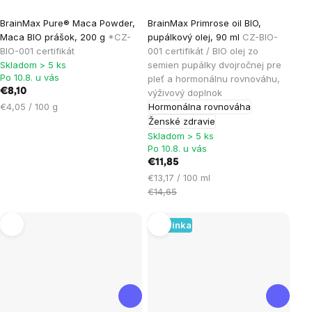
Priemerné
BrainMax Pure® Maca Powder,
BrainMax Primrose oil BIO,
hodnotenie
Maca BIO prášok, 200 g
*CZ-
pupálkový olej, 90 ml
CZ-BIO-
produktu
BIO-001 certifikát
001 certifikát / BIO olej zo
je
Skladom > 5 ks
semien pupálky dvojročnej pre
Po 10.8. u vás
pleť a hormonálnu rovnováhu,
5,0
€8,10
výživový doplnok
z
Jednotková
€4,05 / 100 g
Hormonálna rovnováha
5
cena:
Ženské zdravie
hviezdičiek.
Skladom > 5 ks
Po 10.8. u vás
€11,85
Jednotková
€13,17 / 100 ml
cena:
€14,65
Novinka