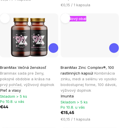
cena:
Jednotková
€0,15 / 1 kapsula
cena:
Nový obal
Priemerné
BrainMax Večná ženskosť
BrainMax Zinc Complex®, 100
hodnotenie
Brainmax sada pre ženy,
rastlinných kapsúl
Kombinácia
produktu
pokojné obdobie a krása na
zinku, medi a selénu vo vysoko
je
prvý pohľad, výživový doplnok
biodostupnej forme, 100 dávok,
Pleť a vlasy
výživový doplnok
4,8
Imunita
Skladom > 5 ks
z
Po 10.8. u vás
Skladom > 5 ks
5
Po 10.8. u vás
€44
hviezdičiek.
€15,45
Jednotková
€0,15 / 1 kapsula
cena: