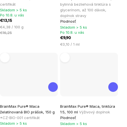
je
certifikát
bylinná bezliehová tinktúra s
Skladom > 5 ks
glycerínom, až 100 dávok,
5,0
Po 10.8. u vás
doplnok stravy
z
€13,15
Plodnosť
5
Jednotková
€4,38 / 100 g
Skladom > 5 ks
hviezdičiek.
cena:
Po 10.8. u vás
€16,25
€9,90
Jednotková
€0,10 / 1 ml
cena:
Priemerné
BrainMax Pure® Maca
BrainMax Pure® Maca, tinktúra
hodnotenie
želatínovaná BIO prášok, 150 g
1:5, 100 ml
Výživový doplnok
produktu
*CZ-BIO-001 certifikát
Plodnosť
je
Skladom > 5 ks
Skladom > 5 ks