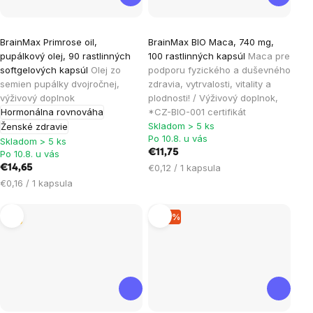
Priemerné
BrainMax Primrose oil,
BrainMax BIO Maca, 740 mg,
hodnotenie
pupálkový olej, 90 rastlinných
100 rastlinných kapsúl
Maca pre
produktu
softgelových kapsúl
Olej zo
podporu fyzického a duševného
je
semien pupálky dvojročnej,
zdravia, vytrvalosti, vitality a
výživový doplnok
plodnosti! / Výživový doplnok,
5,0
Hormonálna rovnováha
*CZ-BIO-001 certifikát
z
Skladom > 5 ks
Ženské zdravie
5
Po 10.8. u vás
Skladom > 5 ks
hviezdičiek.
€11,75
Po 10.8. u vás
Jednotková
€0,12 / 1 kapsula
€14,65
cena:
Jednotková
€0,16 / 1 kapsula
cena:
Tip
–19 %