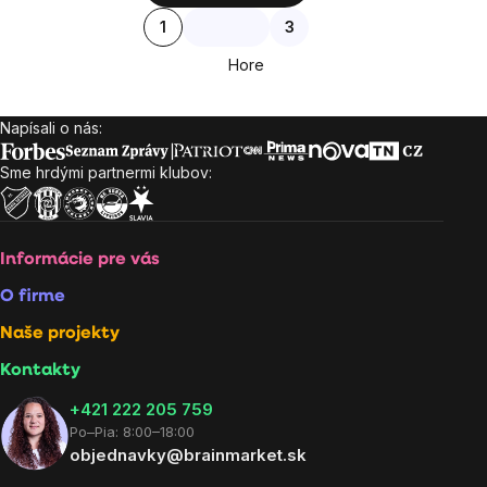
Stránkovanie
1
3
výpisu
Hore
Napísali o nás:
Zápätie
Sme hrdými partnermi klubov:
Informácie pre vás
O firme
Naše projekty
Kontakty
+421 222 205 759
Po–Pia: 8:00–18:00
objednavky@brainmarket.sk