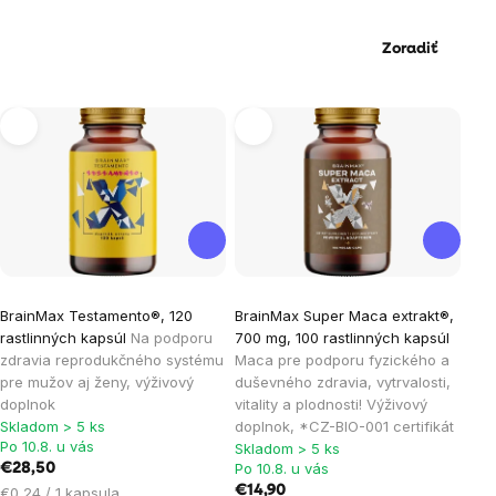
Zoradiť
Výpis
produktov
Priemerné
Priemerné
BrainMax Testamento®, 120
BrainMax Super Maca extrakt®,
hodnotenie
hodnotenie
rastlinných kapsúl
Na podporu
700 mg, 100 rastlinných kapsúl
produktu
produktu
zdravia reprodukčného systému
Maca pre podporu fyzického a
je
je
pre mužov aj ženy, výživový
duševného zdravia, vytrvalosti,
doplnok
vitality a plodnosti! Výživový
4,6
5,0
Skladom > 5 ks
doplnok, *CZ-BIO-001 certifikát
z
z
Po 10.8. u vás
Skladom > 5 ks
5
5
Po 10.8. u vás
€28,50
hviezdičiek.
hviezdičiek.
Jednotková
€14,90
€0,24 / 1 kapsula