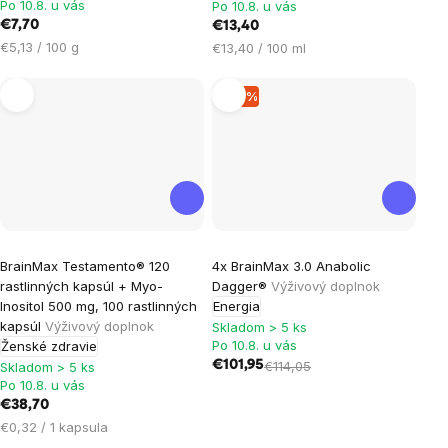
Po 10.8. u vás
Po 10.8. u vás
5,0
€7,70
€13,40
z
Jednotková
€5,13 / 100 g
Jednotková
€13,40 / 100 ml
5
cena:
cena:
hviezdičiek.
–10 %
Priemerné
BrainMax Testamento® 120
4x BrainMax 3.0 Anabolic
hodnotenie
rastlinných kapsúl + Myo-
Dagger®
Výživový doplnok
produktu
Inositol 500 mg, 100 rastlinných
Energia
je
kapsúl
Výživový doplnok
Skladom > 5 ks
Po 10.8. u vás
Ženské zdravie
4,8
€101,95
€114,05
Skladom > 5 ks
z
Po 10.8. u vás
5
€38,70
hviezdičiek.
Jednotková
€0,32 / 1 kapsula
cena: