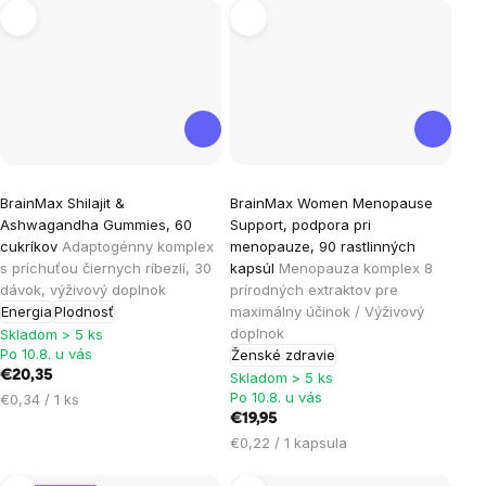
Priemerné
Priemerné
BrainMax Shilajit &
BrainMax Women Menopause
hodnotenie
hodnotenie
Ashwagandha Gummies, 60
Support, podpora pri
produktu
produktu
cukríkov
Adaptogénny komplex
menopauze, 90 rastlinných
je
je
s príchuťou čiernych ríbezlí, 30
kapsúl
Menopauza komplex 8
dávok, výživový doplnok
prírodných extraktov pre
4,6
5,0
Energia
Plodnosť
maximálny účinok / Výživový
z
z
doplnok
Skladom > 5 ks
5
5
Po 10.8. u vás
Ženské zdravie
hviezdičiek.
hviezdičiek.
€20,35
Skladom > 5 ks
Po 10.8. u vás
Jednotková
€0,34 / 1 ks
cena:
€19,95
Jednotková
€0,22 / 1 kapsula
cena: