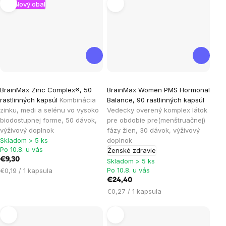
Nový obal
Priemerné
Priemerné
BrainMax Zinc Complex®, 50
BrainMax Women PMS Hormonal
hodnotenie
hodnotenie
rastlinných kapsúl
Kombinácia
Balance, 90 rastlinných kapsúl
produktu
produktu
zinku, medi a selénu vo vysoko
Vedecky overený komplex látok
je
je
biodostupnej forme, 50 dávok,
pre obdobie pre(menštruačnej)
výživový doplnok
fázy žien, 30 dávok, výživový
3,8
5,0
Skladom > 5 ks
doplnok
z
z
Po 10.8. u vás
Ženské zdravie
5
5
€9,30
Skladom > 5 ks
hviezdičiek.
hviezdičiek.
Jednotková
Po 10.8. u vás
€0,19 / 1 kapsula
cena:
€24,40
Jednotková
€0,27 / 1 kapsula
cena: