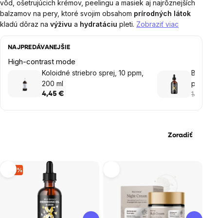
vôd, ošetrujúcich krémov, peelingu a masiek aj najrôznejších
balzamov na pery, ktoré svojim obsahom
prírodných látok
kladú dôraz na
výživu
a
hydratáciu
pleti.
Zobraziť viac
NAJPREDÁVANEJŠIE
High-contrast mode
Koloidné striebro sprej, 10 ppm,
BrainMax
200 ml
pupálkov
14,65 €
4,45 €
Zoradiť
Výpis
–19 %
produktov