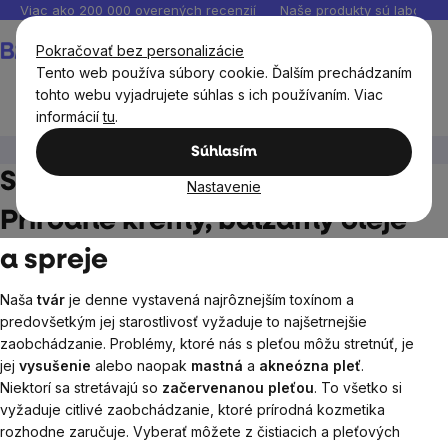
Prejsť
Viac ako 200 000 overených recenzií
Naše produkty sú laborató
na
Nákupný
Pokračovať bez personalizácie
obsah
košík
Tento web používa súbory cookie. Ďalším prechádzaním
tohto webu vyjadrujete súhlas s ich používaním. Viac
informácií
tu
.
Prírodná kozmetika
Starostlivosť o pleť a pery
Súhlasím
Starostlivosť o pleť a pery -
Nastavenie
Prírodné krémy, balzamy oleje
a spreje
Naša
tvár
je denne vystavená najrôznejším toxínom a
predovšetkým jej starostlivosť vyžaduje to najšetrnejšie
zaobchádzanie. Problémy, ktoré nás s pleťou môžu stretnúť, je
jej
vysušenie
alebo naopak
mastná
a
akneózna pleť
.
Niektorí sa stretávajú so
začervenanou pleťou
. To všetko si
vyžaduje citlivé zaobchádzanie, ktoré prírodná kozmetika
rozhodne zaručuje. Vyberať môžete z čistiacich a pleťových