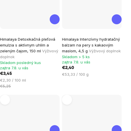
Himalaya Detoxikačná pleťová
Himalaya Intenzívny hydratačný
emulzia s aktívnym uhlím a
balzam na pery s kakaovým
zeleným čajom, 150 ml
Výživový
maslom, 4,5 g
Výživový doplnok
doplnok
Skladom > 5 ks
zajtra 7.8. u vás
Skladom posledný kus
zajtra 7.8. u vás
€2,40
€3,45
Jednotková
€53,33 / 100 g
Jednotková
cena:
€2,30 / 100 ml
cena:
€5,25