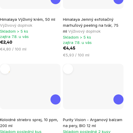
Himalaya Výživný krém, 50 ml
Himalaya Jemný exfoliačný
Výživový doplnok
marhuľový peeling na tvár, 75
Skladom > 5 ks
ml
Výživový doplnok
zajtra 7.8. u vás
Skladom > 5 ks
zajtra 7.8. u vás
€2,40
Jednotková
€4,45
€4,80 / 100 ml
cena:
Jednotková
€5,93 / 100 ml
cena:
Tip
Priemerné
Koloidné striebro sprej, 10 ppm,
Purity Vision - Arganový balzam
hodnotenie
200 ml
na pery, BIO 12 ml
produktu
Skladom posledný kus
Skladom posledné 2 kusy