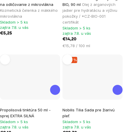
hodnotenie
na odličovanie z mikrovlákna
BIO, 90 ml
Olej z arganových
produktu
Kozmetická čelenka z mäkkého
jadier pre hydratáciu a výživu
je
mikrovlákna
pokožky / *CZ-BIO-001
Skladom > 5 ks
certifikát
5,0
zajtra 7.8. u vás
Skladom > 5 ks
z
zajtra 7.8. u vás
€5,25
5
€14,20
hviezdičiek.
Jednotková
€15,78 / 100 ml
cena:
–28 %
Propolisová tinktúra 50 ml -
Nobilis Tilia Sada pre žiarivú
sprej EXTRA SILNÁ
pleť
Skladom > 5 ks
Skladom > 5 ks
zajtra 7.8. u vás
zajtra 7.8. u vás