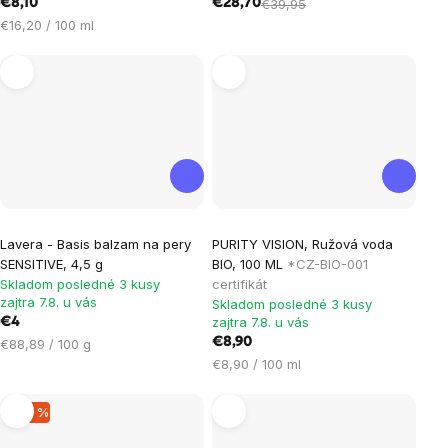
€8,10
€28,70
€39,95
Jednotková
€16,20 / 100 ml
cena:
Priemerné
Lavera - Basis balzam na pery
PURITY VISION, Ružová voda
hodnotenie
SENSITIVE, 4,5 g
BIO, 100 ML
*CZ-BIO-001
produktu
Skladom posledné 3 kusy
certifikát
je
zajtra 7.8. u vás
Skladom posledné 3 kusy
zajtra 7.8. u vás
€4
5,0
Jednotková
€8,90
€88,89 / 100 g
z
cena:
Jednotková
€8,90 / 100 ml
5
cena:
hviezdičiek.
–34 %