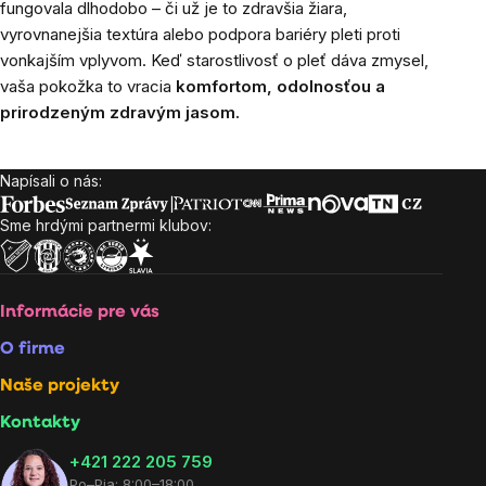
fungovala dlhodobo – či už je to zdravšia žiara,
vyrovnanejšia textúra alebo podpora bariéry pleti proti
vonkajším vplyvom. Keď starostlivosť o pleť dáva zmysel,
vaša pokožka to vracia
komfortom, odolnosťou a
prirodzeným zdravým jasom.
Napísali o nás:
Zápätie
Sme hrdými partnermi klubov:
Informácie pre vás
O firme
Naše projekty
Kontakty
+421 222 205 759
Po–Pia: 8:00–18:00