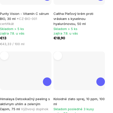
Purity Vision - Vitamín C sérum
Caltha Pleťový krém proti
BIO, 30 ml
*CZ-BIO-001
vráskam s kyselinou
certifikát
hyalurónovou, 50 ml
Skladom > 5 ks
Skladom > 5 ks
zajtra 7.8. u vás
zajtra 7.8. u vás
€13
€18,90
Jednotková
€43,33 / 100 ml
cena:
Himalaya Detoxikačný peeling s
Koloidné zlato sprej, 10 ppm, 100
aktívnym uhlím a zeleným
ml
čajom, 75 ml
Výživový doplnok
Skladom posledné 3 kusy