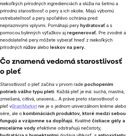
niekoľkých prírodných ingredienciách a slúžia na šetrnú a
prírodnú starostlivosť o pery a ich okolie. Majú výbornú
vstrebateľnosť a pery spoľahlivo ochránia pred
nepriaznivými vplyvmi. Pomáhajú pery
hydratovať
a s
pomocou bylinných výťažkov aj
regenerovať
. Pre zvodné a
neodolateľné pery môžete vyberať hneď z niekoľkých
prírodných
rúžov
​​alebo
leskov na pery
.
Čo znamená vedomá starostlivosť
o pleť
Starostlivosť o pleť začína v prvom rade
pochopením
potrieb vášho typu pleti
. Každá pleť je iná: suchá, mastná,
zmiešaná, citlivá, unavená… A práve preto starostlivosť o
pleť v
BrainMarket
nie je o jednom univerzálnom kréme alebo
sére, ale o
kombináciách produktov, ktoré medzi sebou
fungujú a vzájomne sa dopĺňajú
. Kvalitné
čistiace gély a
micelárne vody
efektívne odstraňujú nečistoty,
hydratácia s humektantmi
dodáva vlhkosť, a
antioxidanty