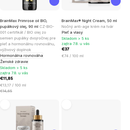
BrainMax Primrose oil BIO,
BrainMax® Night Cream, 50 ml
pupálkový olej, 90 ml
CZ-BIO-
Nočný anti-age krém na tvár
001 certifikát / BIO olej zo
Pleť a vlasy
semien pupálky dvojročnej pre
Skladom > 5 ks
zajtra 7.8. u vás
pleť a hormonálnu rovnováhu,
výživový doplnok
€37
Hormonálna rovnováha
Jednotková
€74 / 100 ml
cena:
Ženské zdravie
Skladom > 5 ks
zajtra 7.8. u vás
€11,85
Jednotková
€13,17 / 100 ml
cena:
€14,65