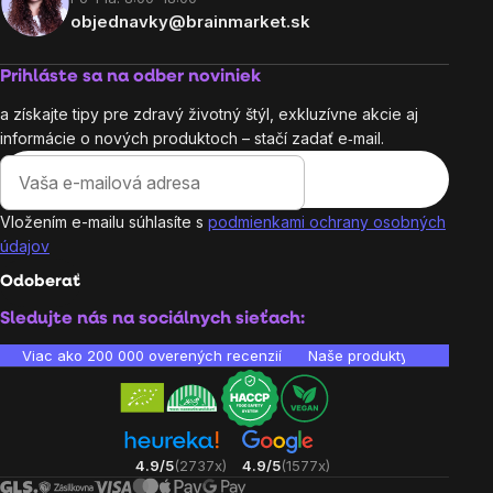
objednavky@brainmarket.sk
Prihláste sa na odber noviniek
a získajte tipy pre zdravý životný štýl, exkluzívne akcie aj
informácie o nových produktoch – stačí zadať e‑mail.
Vložením e-mailu súhlasíte s
podmienkami ochrany osobných
údajov
Odoberať
Sledujte nás na sociálnych sieťach:
Viac ako 200 000 overených recenzií
Naše produkty sú laborató
4.9/5
(2737x)
4.9/5
(1577x)