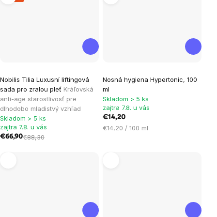
Nobilis Tilia Luxusní liftingová
Nosná hygiena Hypertonic, 100
sada pro zralou pleť
Kráľovská
ml
anti-age starostlivosť pre
Skladom > 5 ks
zajtra 7.8. u vás
dlhodobo mladistvý vzhľad
€14,20
Skladom > 5 ks
zajtra 7.8. u vás
Jednotková
€14,20 / 100 ml
€66,90
€88,30
cena: