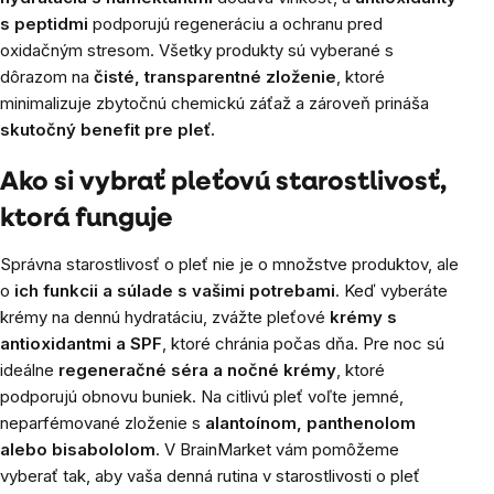
s peptidmi
podporujú regeneráciu a ochranu pred
oxidačným stresom. Všetky produkty sú vyberané s
dôrazom na
čisté, transparentné zloženie
, ktoré
minimalizuje zbytočnú chemickú záťaž a zároveň prináša
skutočný benefit pre pleť.
Ako si vybrať pleťovú starostlivosť,
ktorá funguje
Správna starostlivosť o pleť nie je o množstve produktov, ale
o
ich funkcii a súlade s vašimi potrebami
. Keď vyberáte
krémy na dennú hydratáciu, zvážte pleťové
krémy s
antioxidantmi a SPF
, ktoré chránia počas dňa. Pre noc sú
ideálne
regeneračné séra a nočné krémy
, ktoré
podporujú obnovu buniek. Na citlivú pleť voľte jemné,
neparfémované zloženie s
alantoínom, panthenolom
alebo bisabololom
. V BrainMarket vám pomôžeme
vyberať tak, aby vaša denná rutina v starostlivosti o pleť