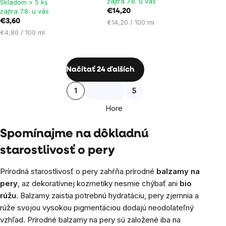
zajtra 7.8. u vás
Skladom > 5 ks
zajtra 7.8. u vás
€14,20
€3,60
Jednotková
€14,20 / 100 ml
Jednotková
cena:
€4,80 / 100 ml
cena:
Ovládacie
Načítať 24 ďalších
prvky
Stránkovanie
1
5
výpisu
Hore
Spomínajme na dôkladnú
starostlivosť o pery
Prírodná starostlivosť o pery zahŕňa prírodné
balzamy na
pery
, az dekoratívnej kozmetiky nesmie chýbať ani
bio
rúžu
. Balzamy zaistia potrebnú hydratáciu, pery zjemnia a
rúže svojou vysokou pigmentáciou dodajú neodolateľný
vzhľad. Prírodné balzamy na pery sú založené iba na