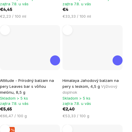
je
zajtra 7.8. u vás
zajtra 7.8. u vás
€4,45
€4
5,0
Jednotková
Jednotková
€2,23 / 100 ml
€33,33 / 100 ml
z
cena:
cena:
5
hviezdičiek.
Attitude - Prírodný balzam na
Himalaya Jahodový balzam na
pery Leaves bar s vôňou
pery s leskom, 4,5 g
Výživový
melónu, 8,5 g
doplnok
Skladom > 5 ks
Skladom > 5 ks
zajtra 7.8. u vás
zajtra 7.8. u vás
€5,65
€2,40
Jednotková
Jednotková
€66,47 / 100 g
€53,33 / 100 g
cena:
cena:
–24 %