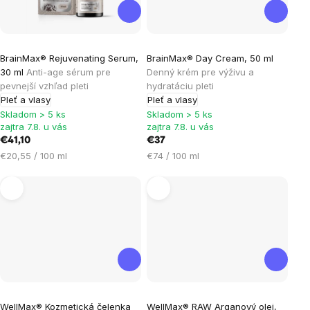
BrainMax® Rejuvenating Serum,
BrainMax® Day Cream, 50 ml
30 ml
Anti-age sérum pre
Denný krém pre výživu a
pevnejší vzhľad pleti
hydratáciu pleti
Pleť a vlasy
Pleť a vlasy
Skladom > 5 ks
Skladom > 5 ks
zajtra 7.8. u vás
zajtra 7.8. u vás
€41,10
€37
Jednotková
Jednotková
€20,55 / 100 ml
€74 / 100 ml
cena:
cena:
Priemerné
WellMax® Kozmetická čelenka
WellMax® RAW Arganový olej,