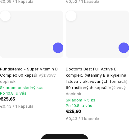
Jednotková
Jednotková
€0,09 / 1 kapsula
€0,52 / 1 kapsula
cena:
cena:
Puhdistamo - Super Vitamin B
Doctor's Best Full Active B
Complex 60 kapsúl
Výživový
komplex, (vitamíny B a kyselina
doplnok
listová v aktivovaných formách)
Skladom posledný kus
60 rastlinných kapsúl
Výživový
Po 10.8. u vás
doplnok
€25,65
Skladom > 5 ks
Po 10.8. u vás
Jednotková
€0,43 / 1 kapsula
cena:
€25,60
Jednotková
€0,43 / 1 kapsula
cena:
Ovládacie