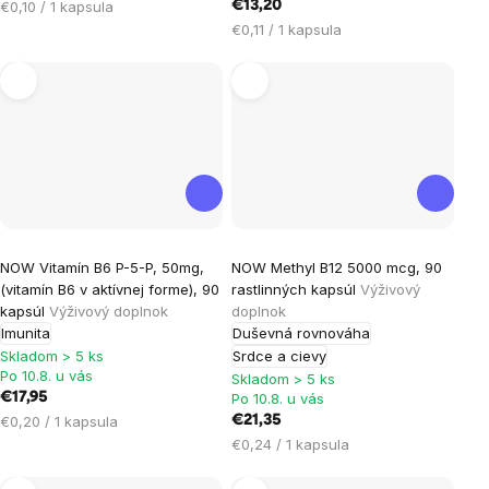
Jednotková
€0,10 / 1 kapsula
€13,20
cena:
Jednotková
€0,11 / 1 kapsula
cena:
Priemerné
Priemerné
NOW Vitamín B6 P-5-P, 50mg,
NOW Methyl B12 5000 mcg, 90
hodnotenie
hodnotenie
(vitamín B6 v aktívnej forme), 90
rastlinných kapsúl
Výživový
produktu
produktu
kapsúl
Výživový doplnok
doplnok
je
je
Imunita
Duševná rovnováha
5,0
5,0
Skladom > 5 ks
Srdce a cievy
Po 10.8. u vás
Skladom > 5 ks
z
z
€17,95
Po 10.8. u vás
5
5
Jednotková
€0,20 / 1 kapsula
€21,35
hviezdičiek.
hviezdičiek.
cena:
Jednotková
€0,24 / 1 kapsula
cena: