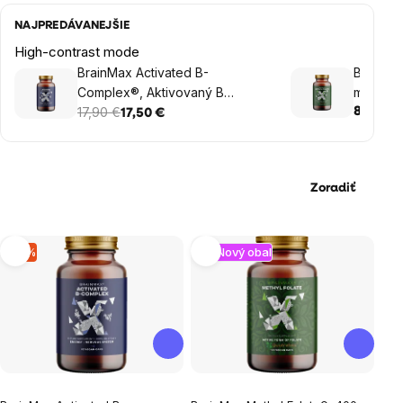
NAJPREDÁVANEJŠIE
High-contrast mode
BrainMax Activated B-
BrainMa
Complex®, Aktivovaný B
mcg, 50 
Komplex, 90 rastlinných kapsúl
17,90 €
8,90 €
17,50 €
Zoradiť
Výpis
–2 %
Nový obal
produktov
Priemerné
Priemerné