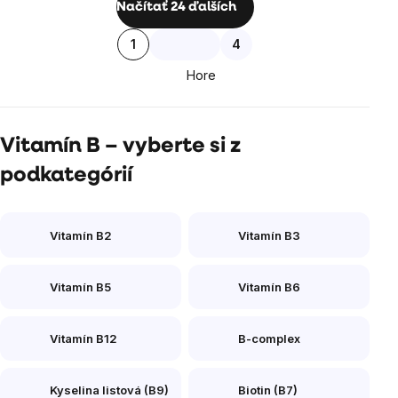
Načítať 24 ďalších
prvky
Stránkovanie
1
4
výpisu
Hore
Vitamín B – vyberte si z
podkategórií
Vitamín B2
Vitamín B3
Vitamín B5
Vitamín B6
Vitamín B12
B-complex
Kyselina listová (B9)
Biotin (B7)