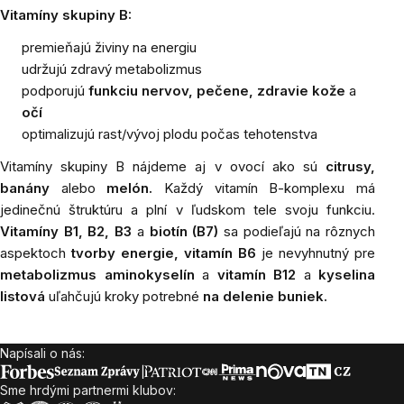
Vitamíny skupiny B:
premieňajú živiny na energiu
udržujú zdravý metabolizmus
podporujú
funkciu nervov, pečene, zdravie kože
a
očí
optimalizujú rast/vývoj plodu počas tehotenstva
Vitamíny
skupiny B nájdeme aj v ovocí ako sú
citrusy,
banány
alebo
melón.
Každý vitamín B-komplexu má
jedinečnú štruktúru a plní v ľudskom tele svoju funkciu.
Vitamíny B1, B2, B3
a
biotín (B7)
sa podieľajú na rôznych
aspektoch
tvorby energie, vitamín B6
je nevyhnutný pre
metabolizmus aminokyselín
a
vitamín B12
a
kyselina
listová
uľahčujú kroky potrebné
na delenie buniek.
Napísali o nás:
Zápätie
Sme hrdými partnermi klubov: