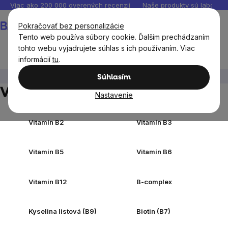
Prejsť
Viac ako 200 000 overených recenzií
Naše produkty sú laborató
na
Nákupný
Pokračovať bez personalizácie
obsah
košík
Tento web používa súbory cookie. Ďalším prechádzaním
tohto webu vyjadrujete súhlas s ich používaním. Viac
informácií
tu
.
Výživové doplnky
Vitamíny, antioxidanty
Vitamín B
Súhlasím
Vitamín B
Nastavenie
Vitamín B2
Vitamín B3
Vitamín B5
Vitamín B6
Vitamín B12
B-complex
Kyselina listová (B9)
Biotin (B7)