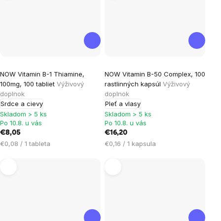
Priemerné
Priemerné
NOW Vitamin B-1 Thiamine,
NOW Vitamin B-50 Complex, 100
hodnotenie
hodnotenie
100mg, 100 tabliet
Výživový
rastlinných kapsúl
Výživový
produktu
produktu
doplnok
doplnok
je
je
Srdce a cievy
Pleť a vlasy
5,0
5,0
Skladom > 5 ks
Skladom > 5 ks
Po 10.8. u vás
Po 10.8. u vás
z
z
€8,05
€16,20
5
5
Jednotková
Jednotková
€0,08 / 1 tableta
€0,16 / 1 kapsula
hviezdičiek.
hviezdičiek.
cena:
cena: