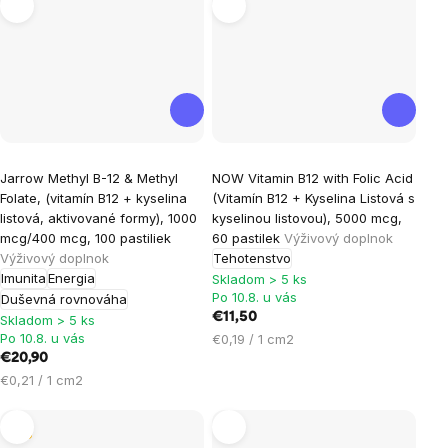
Priemerné
Jarrow Methyl B-12 & Methyl
NOW Vitamin B12 with Folic Acid
hodnotenie
Folate, (vitamín B12 + kyselina
(Vitamín B12 + Kyselina Listová s
produktu
listová, aktivované formy), 1000
kyselinou listovou), 5000 mcg,
je
mcg/400 mcg, 100 pastiliek
60 pastilek
Výživový doplnok
Výživový doplnok
Tehotenstvo
5,0
Imunita
Energia
Skladom > 5 ks
z
Po 10.8. u vás
Duševná rovnováha
5
€11,50
Skladom > 5 ks
hviezdičiek.
Po 10.8. u vás
Jednotková
€0,19 / 1 cm2
cena:
€20,90
Jednotková
€0,21 / 1 cm2
cena:
Tip