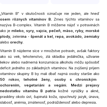
„Vitamín B“
v skutočnosti označuje nie jeden, ale hneď
osem rôznych vitamínov B.
Zmes týchto vitamínov sa
nazýva B-complex. Vitamín B môžeme nájsť v potravinách
ako je
mlieko, syry, vajcia, pečeň, mäso, ryby, morské
plody,
zelen
ina
-
špenát a kel, repa, avokádo, zemiaky
alebo
orechy.
Vitamín B nájdeme síce v množstve potravín, avšak faktory
ako sú vek, tehotenstvo, zlá skladba jedálnička, užívanie
liekov alebo nadmerná konzumácia alkoholu môžu spôsobiť
deficit jedného zo základných vitamínov. Na zvýšený príjem
vitamínov skupiny B by mali dbať najmä osoby staršie ako
50 rokov, tehotné ženy, osoby s chronickým
ochorením, vegetariáni a vegáni. Medzi prejavy
nedostatku vitamínu B patria
kožné vyrážky a akné,
praskliny okolo úst, šupinatá koža, opuchnutý jazyk, únava,
slabosť, anémia, zmätenosť, podráždenosť alebo depresia.