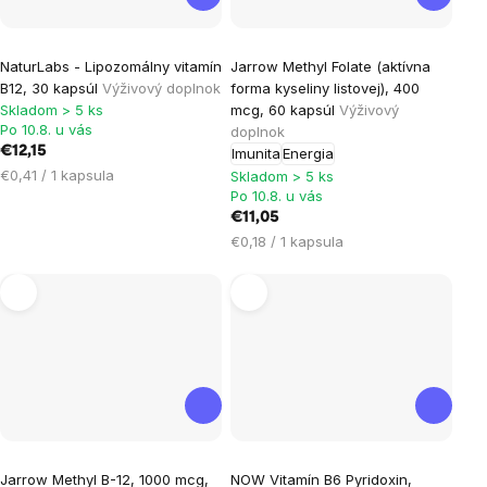
Priemerné
NaturLabs - Lipozomálny vitamín
Jarrow Methyl Folate (aktívna
hodnotenie
B12, 30 kapsúl
Výživový doplnok
forma kyseliny listovej), 400
produktu
Skladom > 5 ks
mcg, 60 kapsúl
Výživový
je
Po 10.8. u vás
doplnok
€12,15
Imunita
Energia
5,0
Jednotková
€0,41 / 1 kapsula
Skladom > 5 ks
z
cena:
Po 10.8. u vás
5
€11,05
hviezdičiek.
Jednotková
€0,18 / 1 kapsula
cena:
Jarrow Methyl B-12, 1000 mcg,
NOW Vitamín B6 Pyridoxin,