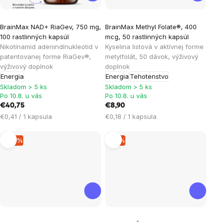
Priemerné
BrainMax NAD+ RiaGev, 750 mg,
BrainMax Methyl Folate®, 400
hodnotenie
100 rastlinných kapsúl
mcg, 50 rastlinných kapsúl
produktu
Nikotínamid adenindínukleotid v
Kyselina listová v aktívnej forme
je
patentovanej forme RiaGev®,
metylfolát, 50 dávok, výživový
výživový doplnok
doplnok
5,0
Energia
Energia
Tehotenstvo
z
Skladom > 5 ks
Skladom > 5 ks
5
Po 10.8. u vás
Po 10.8. u vás
hviezdičiek.
€40,75
€8,90
Jednotková
Jednotková
€0,41 / 1 kapsula
€0,18 / 1 kapsula
cena:
cena:
–14 %
–9 %
Priemerné
Priemerné