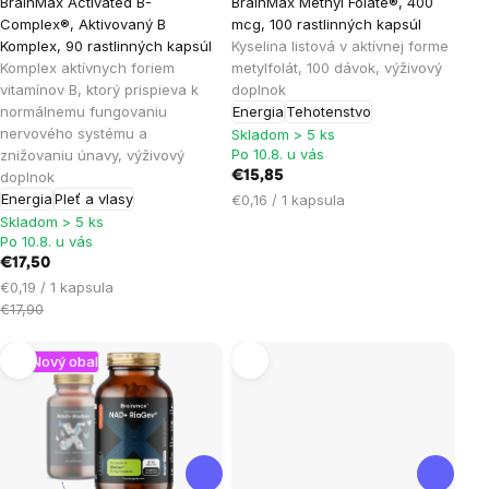
BrainMax Activated B-
BrainMax Methyl Folate®, 400
hodnotenie
hodnotenie
Complex®, Aktivovaný B
mcg, 100 rastlinných kapsúl
produktu
produktu
Komplex, 90 rastlinných kapsúl
Kyselina listová v aktívnej forme
je
je
Komplex aktívnych foriem
metylfolát, 100 dávok, výživový
vitamínov B, ktorý prispieva k
doplnok
4,9
5,0
normálnemu fungovaniu
Energia
Tehotenstvo
z
z
nervového systému a
Skladom > 5 ks
5
5
Po 10.8. u vás
znižovaniu únavy, výživový
hviezdičiek.
hviezdičiek.
doplnok
€15,85
Energia
Pleť a vlasy
Jednotková
€0,16 / 1 kapsula
cena:
Skladom > 5 ks
Po 10.8. u vás
€17,50
Jednotková
€0,19 / 1 kapsula
cena:
€17,90
Nový obal