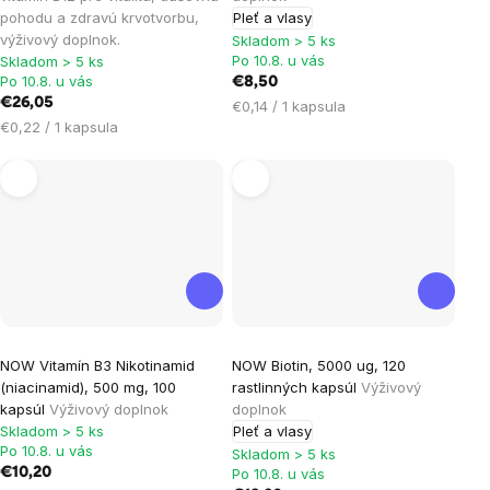
je
pohodu a zdravú krvotvorbu,
Pleť a vlasy
výživový doplnok.
5,0
Skladom > 5 ks
Po 10.8. u vás
Skladom > 5 ks
z
Po 10.8. u vás
€8,50
5
€26,05
Jednotková
€0,14 / 1 kapsula
hviezdičiek.
Jednotková
€0,22 / 1 kapsula
cena:
cena:
NOW Vitamín B3 Nikotinamid
NOW Biotin, 5000 ug, 120
(niacinamid), 500 mg, 100
rastlinných kapsúl
Výživový
kapsúl
Výživový doplnok
doplnok
Skladom > 5 ks
Pleť a vlasy
Po 10.8. u vás
Skladom > 5 ks
€10,20
Po 10.8. u vás