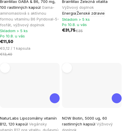
BrainMax GABA & B6, 700 mg,
BrainMax Železná vitalita
hodnotenie
hodnotenie
100 rastlinných kapsúl
Gama-
Výživový doplnok
produktu
produktu
aminomaslová s aktívnou
Energia
Ženské zdravie
je
je
formou vitamínu B6 Pyridoxal-5-
Skladom > 5 ks
Po 10.8. u vás
fosfát, výživový doplnok
5,0
5,0
Skladom > 5 ks
€31,75
€35
z
z
Po 10.8. u vás
5
5
€11,50
hviezdičiek.
hviezdičiek.
Jednotková
€0,12 / 1 kapsula
cena:
€13,40
Priemerné
NaturLabs Lipozomálny vitamín
NOW Biotin, 5000 ug, 60
hodnotenie
B12, 120 kapsúl
Vegánsky
rastlinných kapsúl
Výživový
produktu
vitamín B12 pre vitalitu, duševnú
doplnok