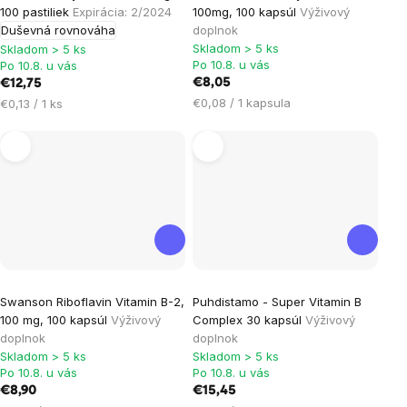
100 pastiliek
Expirácia: 2/2024
100mg, 100 kapsúl
Výživový
Duševná rovnováha
doplnok
Skladom > 5 ks
Skladom > 5 ks
Po 10.8. u vás
Po 10.8. u vás
€8,05
€12,75
Jednotková
Jednotková
€0,08 / 1 kapsula
€0,13 / 1 ks
cena:
cena:
Swanson Riboflavin Vitamin B-2,
Puhdistamo - Super Vitamin B
100 mg, 100 kapsúl
Výživový
Complex 30 kapsúl
Výživový
doplnok
doplnok
Skladom > 5 ks
Skladom > 5 ks
Po 10.8. u vás
Po 10.8. u vás
€8,90
€15,45