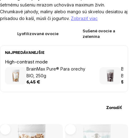
šetrnému sušeniu mrazom uchováva maximum živín.
Chrumkavé jahody, maliny alebo mango sú skvelou desiatou aj
prísadou do kaší, müsli či jogurtov.
Zobraziť viac
Sušené ovocie a
Lyofilizované ovocie
zelenina
NAJPREDÁVANEJŠIE
High-contrast mode
BrainMax Pure® Para orechy
BrainMa
BIO, 250g
BIO, 250
6,45 €
5,25 €
Zoradiť
Výpis