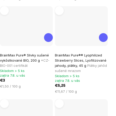
5
5
cena:
cena:
hviezdičiek.
hviezdičiek.
Priemerné
Priemerné
BrainMax Pure® Slivky sušené
BrainMax Pure®® Lyophilized
hodnotenie
hodnotenie
vykôstkované BIO, 200 g
*CZ-
Strawberry Slices, Lyofilizované
produktu
produktu
BIO-001 certifikát
jahody, plátky, 45 g
Plátky jahôd
je
je
Skladom > 5 ks
sušené mrazom
zajtra 7.8. u vás
Skladom > 5 ks
5,0
5,0
zajtra 7.8. u vás
€3
z
z
Jednotková
€5,25
€1,50 / 100 g
5
5
cena:
Jednotková
€11,67 / 100 g
hviezdičiek.
hviezdičiek.
cena: