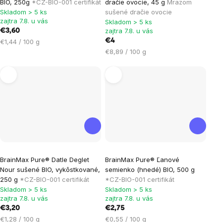
BIO, 250g
*CZ-BIO-001 certifikát
dračie ovocie, 45 g
Mrazom
je
je
Skladom > 5 ks
sušené dračie ovocie
zajtra 7.8. u vás
Skladom > 5 ks
5,0
5,0
zajtra 7.8. u vás
€3,60
z
z
Jednotková
€4
€1,44 / 100 g
5
5
cena:
Jednotková
€8,89 / 100 g
hviezdičiek.
hviezdičiek.
cena:
Priemerné
Priemerné
BrainMax Pure® Datle Deglet
BrainMax Pure® Ľanové
hodnotenie
hodnotenie
Nour sušené BIO, vykôstkované,
semienko (hnedé) BIO, 500 g
produktu
produktu
250 g
*CZ-BIO-001 certifikát
*CZ-BIO-001 certifikát
je
je
Skladom > 5 ks
Skladom > 5 ks
zajtra 7.8. u vás
zajtra 7.8. u vás
5,0
5,0
€3,20
€2,75
z
z
Jednotková
Jednotková
€1,28 / 100 g
€0,55 / 100 g