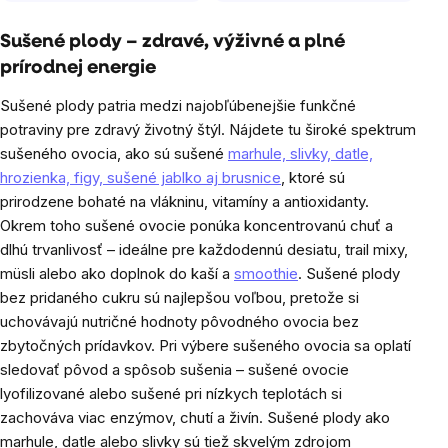
Sušené plody – zdravé, výživné a plné
prírodnej energie
Sušené plody patria medzi najobľúbenejšie funkčné
potraviny pre zdravý životný štýl. Nájdete tu široké spektrum
sušeného ovocia, ako sú sušené
marhule, slivky, datle,
hrozienka, figy, sušené jablko aj brusnice
, ktoré sú
prirodzene bohaté na vlákninu, vitamíny a antioxidanty.
Okrem toho sušené ovocie ponúka koncentrovanú chuť a
dlhú trvanlivosť – ideálne pre každodennú desiatu, trail mixy,
müsli alebo ako doplnok do kaší a
smoothie
. Sušené plody
bez pridaného cukru sú najlepšou voľbou, pretože si
uchovávajú nutričné ​​hodnoty pôvodného ovocia bez
zbytočných prídavkov. Pri výbere sušeného ovocia sa oplatí
sledovať pôvod a spôsob sušenia – sušené ovocie
lyofilizované alebo sušené pri nízkych teplotách si
zachováva viac enzýmov, chutí a živín. Sušené plody ako
marhule, datle alebo slivky sú tiež skvelým zdrojom