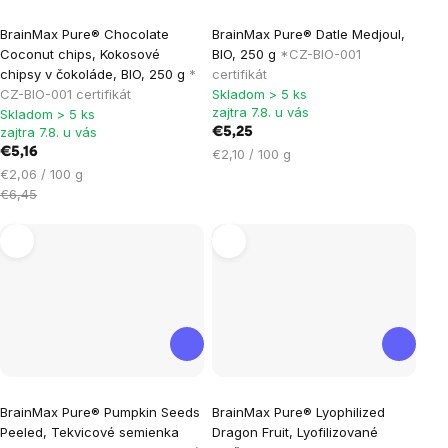
Priemerné
BrainMax Pure® Chocolate
BrainMax Pure® Datle Medjoul,
hodnotenie
Coconut chips, Kokosové
BIO, 250 g
*CZ-BIO-001
produktu
chipsy v čokoláde, BIO, 250 g
*
certifikát
je
CZ-BIO-001 certifikát
Skladom > 5 ks
zajtra 7.8. u vás
Skladom > 5 ks
5,0
zajtra 7.8. u vás
€5,25
z
€5,16
Jednotková
€2,10 / 100 g
5
Jednotková
cena:
€2,06 / 100 g
hviezdičiek.
cena:
€6,45
Priemerné
Priemerné
BrainMax Pure® Pumpkin Seeds
BrainMax Pure® Lyophilized
hodnotenie
hodnotenie
Peeled, Tekvicové semienka
Dragon Fruit, Lyofilizované
produktu
produktu