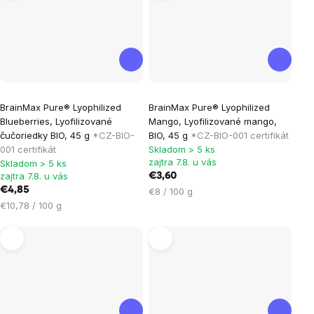
Priemerné
Priemerné
BrainMax Pure® Lyophilized
BrainMax Pure® Lyophilized
hodnotenie
hodnotenie
Blueberries, Lyofilizované
Mango, Lyofilizované mango,
produktu
produktu
čučoriedky BIO, 45 g
*CZ-BIO-
BIO, 45 g
*CZ-BIO-001 certifikát
je
je
001 certifikát
Skladom > 5 ks
zajtra 7.8. u vás
Skladom > 5 ks
5,0
3,6
zajtra 7.8. u vás
€3,60
z
z
€4,85
Jednotková
€8 / 100 g
5
5
Jednotková
cena:
€10,78 / 100 g
hviezdičiek.
hviezdičiek.
cena: