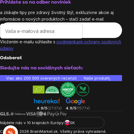
Prihláste sa na odber noviniek
a získajte tipy pre zdravý životný štýl, exkluzívne akcie aj
informácie o nových produktoch – stačí zadať e‑mail.
Vložením e-mailu súhlasíte s
podmienkami ochrany osobných
údajov
Odoberať
Sledujte nás na sociálnych sieťach:
Viac ako 200 000 overených recenzií
Naše produkty sú laborató
4.9/5
(2737x)
4.9/5
(1577x)
Nájdete nás v 10 krajinách Európy:
SK
Copyright
2026
BrainMarket.sk. Všetky práva vyhradené.