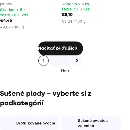
je
je
jahody
Skladom > 5 ks
zajtra 7.8. u vás
Skladom > 5 ks
5,0
5,0
zajtra 7.8. u vás
€8,10
z
z
€4,45
Jednotková
€3,24 / 100 g
5
5
Jednotková
cena:
€9,89 / 100 g
hviezdičiek.
hviezdičiek.
cena:
Ovládacie
Načítať 24 ďalších
prvky
Stránkovanie
1
3
výpisu
Hore
Sušené plody – vyberte si z
podkategórií
Sušené ovocie a
Lyofilizované ovocie
zelenina