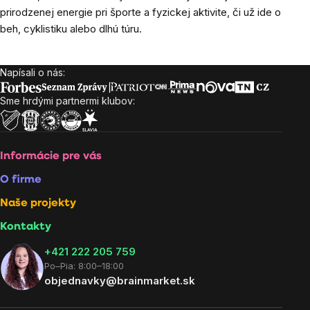
prirodzenej energie pri športe a fyzickej aktivite, či už ide o
beh, cyklistiku alebo dlhú túru.
Napísali o nás:
Zápätie
Sme hrdými partnermi klubov:
Informácie pre vás
O firme
Naše projekty
Kontakty
+421 222 205 759
Po–Pia: 8:00–18:00
objednavky@brainmarket.sk