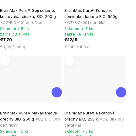
Priemerné
Priemerné
BrainMax Pure® Goji sušené,
BrainMax Pure® Konopné
hodnotenie
hodnotenie
kustovnica čínska, BIO, 200 g
semienko, lúpané BIO, 500g
produktu
produktu
*CZ-BIO-001 certifikát
*CZ-BIO-001 certifikát
je
je
Skladom > 5 ks
Skladom > 5 ks
zajtra 7.8. u vás
zajtra 7.8. u vás
5,0
5,0
€7,70
€12,15
z
z
Jednotková
Jednotková
€3,85 / 100 g
€2,43 / 100 g
5
5
cena:
cena:
hviezdičiek.
hviezdičiek.
Priemerné
Priemerné
BrainMax Pure® Makadamové
BrainMax Pure® Pekanové
hodnotenie
hodnotenie
orechy BIO, 250 g
*CZ-BIO-001
orechy BIO, 250 g
*CZ-BIO-001
produktu
produktu
certifikát
certifikát
je
je
Skladom > 5 ks
Skladom > 5 ks