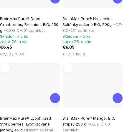
Priemerné
BrainMax Pure® Dried
BrainMax Pure® Hrozienka
hodnotenie
Cranberries, Brusnice, BIO, 250
Sultánky sušené BIO, 500g
*CZ-
produktu
g
*CZ-BIO-001 certifikát
BIO-001 certifikát
je
Skladom > 5 ks
Skladom > 5 ks
zajtra 7.8. u vás
zajtra 7.8. u vás
5,0
€6,45
€6,05
z
Jednotková
Jednotková
€2,58 / 100 g
€1,21 / 100 g
5
cena:
cena:
hviezdičiek.
Priemerné
Priemerné
BrainMax Pure® Lyophilized
BrainMax Pure® Mango, BIO,
hodnotenie
hodnotenie
Strawberries, Lyofilizované
stripsy 250 g
*CZ-BIO-001
produktu
produktu
jahody, 45 g
Mrazom sušené
certifikát