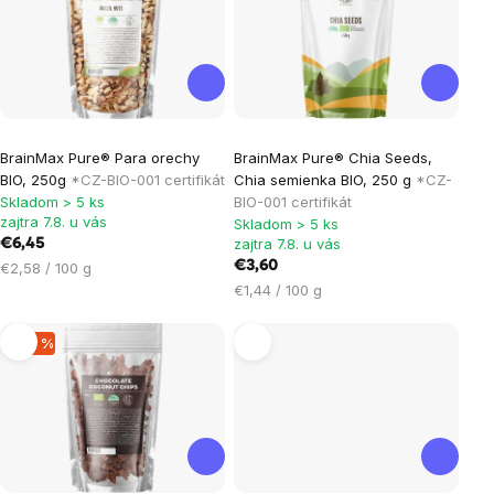
produktov
Priemerné
Priemerné
BrainMax Pure® Para orechy
BrainMax Pure® Chia Seeds,
hodnotenie
hodnotenie
BIO, 250g
*CZ-BIO-001 certifikát
Chia semienka BIO, 250 g
*CZ-
produktu
produktu
Skladom > 5 ks
BIO-001 certifikát
je
je
zajtra 7.8. u vás
Skladom > 5 ks
zajtra 7.8. u vás
€6,45
5,0
5,0
Jednotková
€3,60
€2,58 / 100 g
z
z
cena:
Jednotková
€1,44 / 100 g
5
5
cena:
hviezdičiek.
hviezdičiek.
–20 %