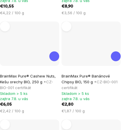
zajtra 7.8. u vás
zajtra 7.8. u vás
5,0
5,0
€10,55
€8,90
z
z
Jednotková
Jednotková
€4,22 / 100 g
€3,56 / 100 g
5
5
cena:
cena:
hviezdičiek.
hviezdičiek.
Priemerné
Priemerné
BrainMax Pure® Cashew Nuts,
BrainMax Pure® Banánové
hodnotenie
hodnotenie
Kešu orechy BIO, 250 g
*CZ-
Chipsy BIO, 150 g
*CZ-BIO-001
produktu
produktu
BIO-001 certifikát
certifikát
je
je
Skladom > 5 ks
Skladom > 5 ks
zajtra 7.8. u vás
zajtra 7.8. u vás
5,0
5,0
€6,05
€2,80
z
z
Jednotková
Jednotková
€2,42 / 100 g
€1,87 / 100 g
5
5
cena:
cena:
hviezdičiek.
hviezdičiek.