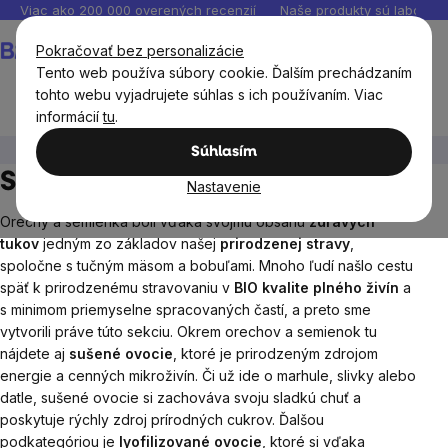
Prejsť
Viac ako 200 000 overených recenzií
Naše produkty sú laborató
na
Nákupný
Pokračovať bez personalizácie
obsah
košík
Tento web používa súbory cookie. Ďalším prechádzaním
tohto webu vyjadrujete súhlas s ich používaním. Viac
informácií
tu
.
Potraviny
Sušené plody
Súhlasím
Sušené plody
Nastavenie
Orechy a semienka boli vďaka svojmu obsahu
zdravých
tukov
jedným zo základov našej
prirodzenej stravy
,
spoločne s tučným mäsom a bobuľami. Mnoho ľudí našlo cestu
späť k prirodzenému stravovaniu v
BIO kvalite plného živín
a
s minimom priemyselne spracovaných častí, a preto sme
vytvorili práve túto sekciu. Okrem orechov a semienok tu
nájdete aj
sušené ovocie
, ktoré je prirodzeným zdrojom
energie a cenných mikroživín. Či už ide o marhule, slivky alebo
datle, sušené ovocie si zachováva svoju sladkú chuť a
poskytuje rýchly zdroj prírodných cukrov. Ďalšou
podkategóriou je
lyofilizované ovocie
, ktoré si vďaka