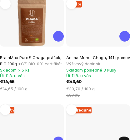
–23 %
Priemerné
BrainMax Pure® Chaga prášok,
Anima Mundi Chaga, 141 gramov
hodnotenie
BIO 100g
*CZ-BIO-001 certifikát
Výživový doplnok
produktu
Skladom > 5 ks
Skladom posledné 3 kusy
je
Út 11.8. u vás
Út 11.8. u vás
€14,65
€43,60
5,0
Jednotková
Jednotková
€14,65 / 100 g
€30,70 / 100 g
z
cena:
cena:
€57,05
5
hviezdičiek.
–15 %
Vypredané