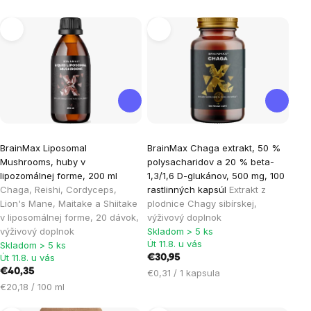
Výpis
produktov
Priemerné
Priemerné
BrainMax Liposomal
BrainMax Chaga extrakt, 50 %
hodnotenie
hodnotenie
Mushrooms, huby v
polysacharidov a 20 % beta-
produktu
produktu
lipozomálnej forme, 200 ml
1,3/1,6 D-glukánov, 500 mg, 100
je
je
Chaga, Reishi, Cordyceps,
rastlinných kapsúl
Extrakt z
Lion's Mane, Maitake a Shiitake
plodnice Chagy sibírskej,
5,0
5,0
v liposomálnej forme, 20 dávok,
výživový doplnok
z
z
výživový doplnok
Skladom > 5 ks
5
5
Út 11.8. u vás
Skladom > 5 ks
hviezdičiek.
hviezdičiek.
Út 11.8. u vás
€30,95
€40,35
Jednotková
€0,31 / 1 kapsula
Jednotková
cena:
€20,18 / 100 ml
cena: