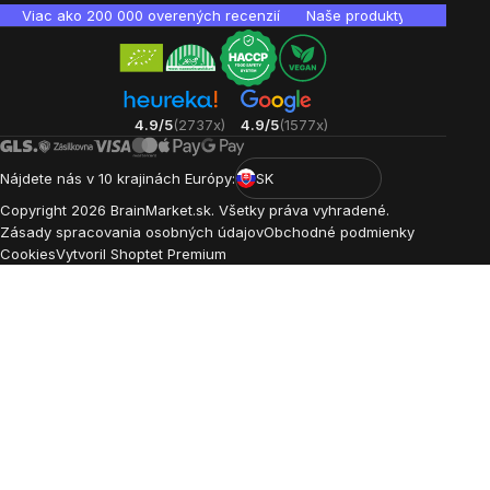
Viac ako 200 000 overených recenzií
Naše produkty sú laborató
4.9/5
(2737x)
4.9/5
(1577x)
Nájdete nás v 10 krajinách Európy:
SK
Copyright
2026
BrainMarket.sk. Všetky práva vyhradené.
Zásady spracovania osobných údajov
Obchodné podmienky
Cookies
Vytvoril Shoptet Premium