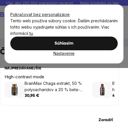
Prejsť
Viac ako 200 000 overených recenzií
Naše produkty sú laborató
na
Nákupný
Pokračovať bez personalizácie
obsah
košík
Tento web používa súbory cookie. Ďalším prechádzaním
tohto webu vyjadrujete súhlas s ich používaním. Viac
informácií
tu
.
Výživové doplnky
Huby
Čaga (chaga)
Súhlasím
Čaga (chaga)
Nastavenie
NAJPREDÁVANEJŠIE
High-contrast mode
BrainMax Chaga extrakt, 50 %
BrainMa
polysacharidov a 20 % beta-
huby v 
1,3/1,6 D-glukánov, 500 mg, 100
ml
30,95 €
40,35 €
rastlinných kapsúl
Zoradiť