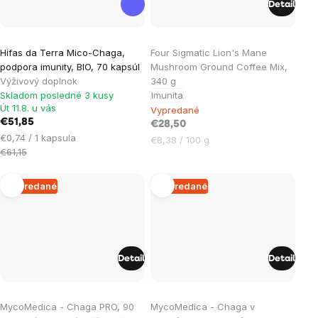
Detail
Hifas da Terra Mico-Chaga,
Four Sigmatic Lion's Mane
podpora imunity, BIO, 70 kapsúl
Mushroom Ground Coffee Mix,
Výživový doplnok
340 g
Skladom posledné 3 kusy
Imunita
Út 11.8. u vás
Vypredané
€51,85
€28,50
Jednotková
€0,74 / 1 kapsula
Jednotková
€8,38 / 100 g
cena:
€61,15
cena:
Vypredané
Vypredané
Detail
Detail
MycoMedica - Chaga PRO, 90
MycoMedica - Chaga v