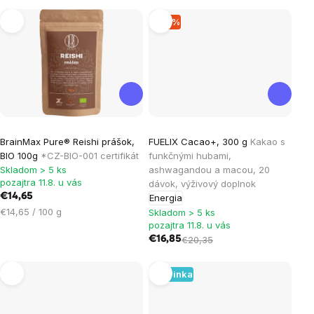
cena:
–17 %
Priemerné
BrainMax Pure® Reishi prášok,
FUELIX Cacao+, 300 g
Kakao s
hodnotenie
BIO 100g
*CZ-BIO-001 certifikát
funkčnými hubami,
produktu
Skladom > 5 ks
ashwagandou a macou, 20
je
pozajtra 11.8. u vás
dávok, výživový doplnok
€14,65
Energia
5,0
Jednotková
€14,65 / 100 g
Skladom > 5 ks
z
cena:
pozajtra 11.8. u vás
5
€16,85
€20,35
hviezdičiek.
Novinka