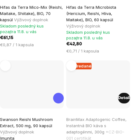
Hifas da Terra Mico-Mix (Reishi,
Hifas da Terra Microbiota
Maitake, Shiitake), BIO, 70
(Hericium, Reishi, Hliva,
kapsúl
Výživový doplnok
Maitake), BIO, 60 kapsúl
Skladom posledný kus
Výživový doplnok
pozajtra 11.8. u vás
Skladom posledný kus
pozajtra 11.8. u vás
€61,15
Jednotková
€42,80
€0,87 / 1 kapsula
cena:
Jednotková
€0,71 / 1 kapsula
cena:
Vypredané
Detail
Priemerné
Priemerné
Swanson Reishi Mushroom
BrainMax Adaptogenic Coffee,
hodnotenie
hodnotenie
Extract, 500 mg, 90 kapsúl
Instantná BIO káva s
produktu
produktu
Výživový doplnok
adaptogénmi, 300g
*CZ-BIO-
je
je
Imunita
001 certifikát