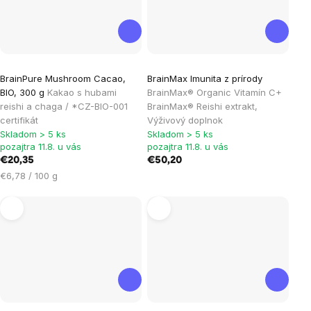
Priemerné
BrainPure Mushroom Cacao,
BrainMax Imunita z prírody
hodnotenie
BIO, 300 g
Kakao s hubami
BrainMax® Organic Vitamín C+
produktu
reishi a chaga / *CZ-BIO-001
BrainMax® Reishi extrakt,
je
certifikát
Výživový doplnok
Skladom > 5 ks
Skladom > 5 ks
5,0
pozajtra 11.8. u vás
pozajtra 11.8. u vás
z
€20,35
€50,20
5
Jednotková
€6,78 / 100 g
hviezdičiek.
cena: