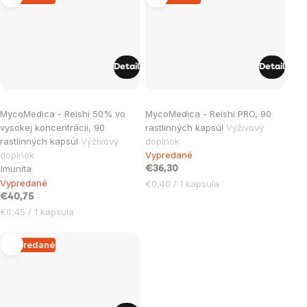
Detail
Detail
MycoMedica - Reishi 50% vo
MycoMedica - Reishi PRO, 90
vysokej koncentrácii, 90
rastlinných kapsúl
Výživový
rastlinných kapsúl
Výživový
doplnok
doplnok
Vypredané
Imunita
€36,30
Vypredané
Jednotková
€0,40 / 1 kapsula
cena:
€40,75
Jednotková
€0,45 / 1 kapsula
cena:
Vypredané