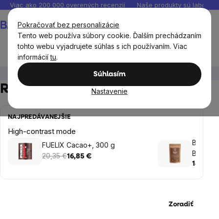
Prejsť
Viac ako 200 000 overených recenzií
Naše produkty sú laborató
na
Nákupný
Pokračovať bez personalizácie
obsah
košík
Tento web používa súbory cookie. Ďalším prechádzaním
tohto webu vyjadrujete súhlas s ich používaním. Viac
informácií
tu
.
Výživové doplnky
Huby
Reishi
Súhlasím
Reishi
Nastavenie
NAJPREDÁVANEJŠIE
High-contrast mode
BrainMa
FUELIX Cacao+, 300 g
BIO 100
20,35 €
16,85 €
14,65 €
Zoradiť