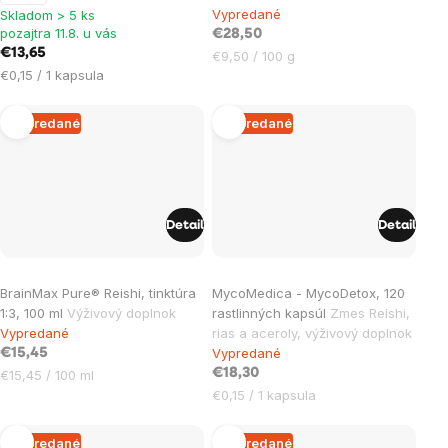
Vypredané
5,0
5,0
Skladom > 5 ks
pozajtra 11.8. u vás
€28,50
z
z
€13,65
Jednotková
€9,50 / 100 g
5
5
Jednotková
€0,15 / 1 kapsula
cena:
hviezdičiek.
hviezdičiek.
cena:
Vypredané
Vypredané
Detail
Detail
Priemerné
BrainMax Pure® Reishi, tinktúra
MycoMedica - MycoDetox, 120
hodnotenie
1:3, 100 ml
Výživový doplnok
rastlinných kapsúl
Zmes Reishi,
produktu
Vypredané
rias a aceroly, výživový doplnok
je
Vypredané
€15,45
5,0
Jednotková
€18,30
€15,45 / 100 ml
cena:
Jednotková
€0,15 / 1 kapsula
z
cena:
5
Vypredané
Vypredané
hviezdičiek.