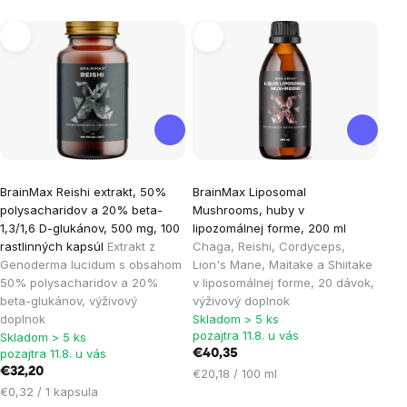
Výpis
produktov
Priemerné
BrainMax Reishi extrakt, 50%
BrainMax Liposomal
hodnotenie
polysacharidov a 20% beta-
Mushrooms, huby v
produktu
1,3/1,6 D-glukánov, 500 mg, 100
lipozomálnej forme, 200 ml
je
rastlinných kapsúl
Extrakt z
Chaga, Reishi, Cordyceps,
Genoderma lucidum s obsahom
Lion's Mane, Maitake a Shiitake
5,0
50% polysacharidov a 20%
v liposomálnej forme, 20 dávok,
z
beta-glukánov, výživový
výživový doplnok
5
doplnok
Skladom > 5 ks
hviezdičiek.
pozajtra 11.8. u vás
Skladom > 5 ks
pozajtra 11.8. u vás
€40,35
€32,20
Jednotková
€20,18 / 100 ml
Jednotková
cena:
€0,32 / 1 kapsula