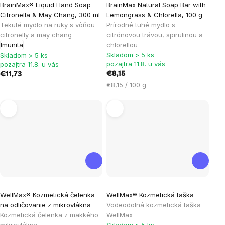
BrainMax® Liquid Hand Soap
BrainMax Natural Soap Bar with
Citronella & May Chang, 300 ml
Lemongrass & Chlorella, 100 g
Tekuté mydlo na ruky s vôňou
Prírodné tuhé mydlo s
citronelly a may chang
citrónovou trávou, spirulinou a
Imunita
chlorellou
Skladom > 5 ks
Skladom > 5 ks
pozajtra 11.8. u vás
pozajtra 11.8. u vás
€8,15
€11,73
Jednotková
€8,15 / 100 g
cena:
WellMax® Kozmetická čelenka
WellMax® Kozmetická taška
na odličovanie z mikrovlákna
Vodeodolná kozmetická taška
Kozmetická čelenka z mäkkého
WellMax
mikrovlákna
Skladom > 5 ks