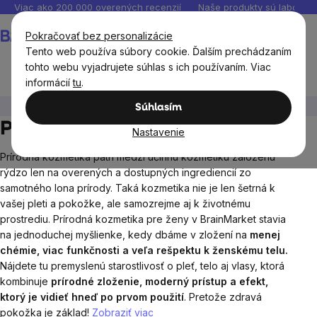
Prejsť
Viac ako 200 000 overených recenzií
Naše produkty sú laborató
na
Nákupný
Pokračovať bez personalizácie
obsah
košík
Tento web používa súbory cookie. Ďalším prechádzaním
tohto webu vyjadrujete súhlas s ich používaním. Viac
informácií
tu
.
Prírodná kozmetika
Kozmetika pre ženy
Súhlasím
Prírodná kozmetika pre ženy
Nastavenie
Prírodná kozmetika patrí medzi účinnú kozmetiku založenú
rýdzo len na overených a dostupných ingrediencií zo
samotného lona prírody. Taká kozmetika nie je len šetrná k
vašej pleti a pokožke, ale samozrejme aj k životnému
prostrediu. Prírodná kozmetika pre ženy v BrainMarket stavia
na jednoduchej myšlienke, kedy dbáme v zložení na
menej
chémie, viac funkčnosti a veľa rešpektu k ženskému telu.
Nájdete tu premyslenú starostlivosť o pleť, telo aj vlasy, ktorá
kombinuje
prírodné zloženie, moderný prístup a efekt,
ktorý je vidieť hneď po prvom použití
. Pretože zdravá
pokožka je základ!
Zobraziť viac