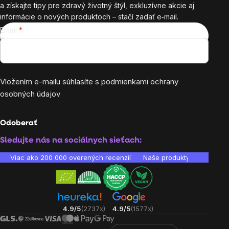
a získajte tipy pre zdravý životný štýl, exkluzívne akcie aj
informácie o nových produktoch – stačí zadať e‑mail.
Email
Vložením e-mailu súhlasíte s
podmienkami ochrany
osobných údajov
Odoberať
Sledujte nás na sociálnych sieťach:
Viac ako 200 000 overených recenzií
Naše produkty sú laborató
4.9/5
(2737x)
4.9/5
(1577x)