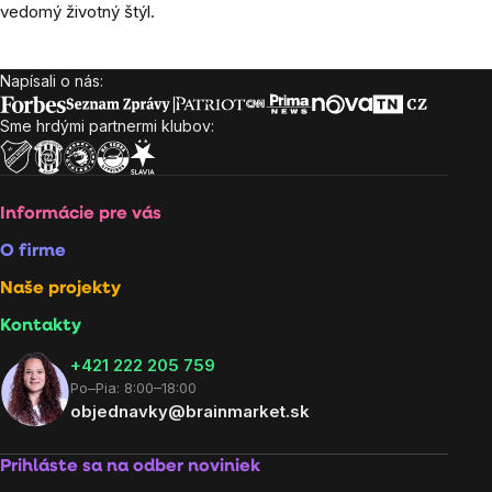
vedomý životný štýl.
Napísali o nás:
Zápätie
Sme hrdými partnermi klubov:
Informácie pre vás
O firme
Naše projekty
Kontakty
+421 222 205 759
Po–Pia: 8:00–18:00
objednavky@brainmarket.sk
Prihláste sa na odber noviniek