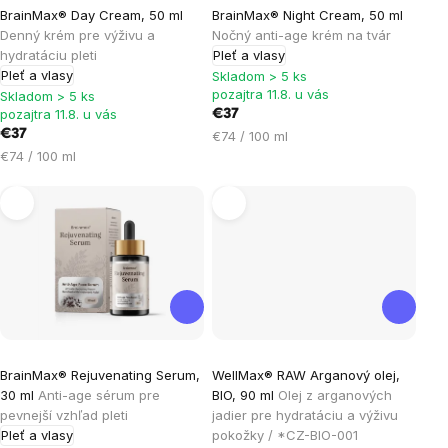
BrainMax® Day Cream, 50 ml
BrainMax® Night Cream, 50 ml
Denný krém pre výživu a
Nočný anti-age krém na tvár
hydratáciu pleti
Pleť a vlasy
Pleť a vlasy
Skladom > 5 ks
pozajtra 11.8. u vás
Skladom > 5 ks
pozajtra 11.8. u vás
€37
€37
Jednotková
€74 / 100 ml
Jednotková
cena:
€74 / 100 ml
cena:
Priemerné
BrainMax® Rejuvenating Serum,
WellMax® RAW Arganový olej,
hodnotenie
30 ml
Anti-age sérum pre
BIO, 90 ml
Olej z arganových
produktu
pevnejší vzhľad pleti
jadier pre hydratáciu a výživu
je
Pleť a vlasy
pokožky / *CZ-BIO-001