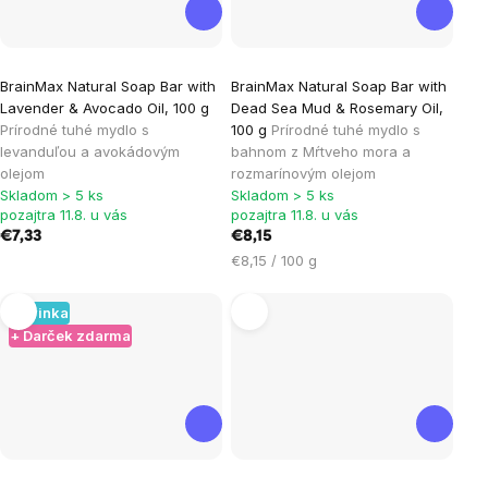
BrainMax Natural Soap Bar with
BrainMax Natural Soap Bar with
Lavender & Avocado Oil, 100 g
Dead Sea Mud & Rosemary Oil,
Prírodné tuhé mydlo s
100 g
Prírodné tuhé mydlo s
levanduľou a avokádovým
bahnom z Mŕtveho mora a
olejom
rozmarínovým olejom
Skladom > 5 ks
Skladom > 5 ks
pozajtra 11.8. u vás
pozajtra 11.8. u vás
€7,33
€8,15
Jednotková
€8,15 / 100 g
cena:
Novinka
+ Darček zdarma