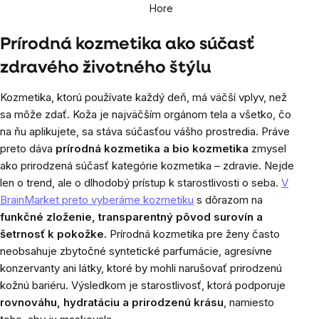
Hore
Prírodná kozmetika ako súčasť
zdravého životného štýlu
Kozmetika, ktorú používate každý deň, má väčší vplyv, než
sa môže zdať. Koža je najväčším orgánom tela a všetko, čo
na ňu aplikujete, sa stáva súčasťou vášho prostredia. Práve
preto dáva
prírodná kozmetika a bio kozmetika
zmysel
ako prirodzená súčasť kategórie
kozmetika – zdravie
. Nejde
len o trend, ale o dlhodobý prístup k starostlivosti o seba.
V
BrainMarket preto vyberáme kozmetiku
s dôrazom na
funkčné zloženie, transparentný pôvod surovín a
šetrnosť k pokožke.
Prírodná kozmetika pre ženy často
neobsahuje zbytočné syntetické parfumácie, agresívne
konzervanty ani látky, ktoré by mohli narušovať prirodzenú
kožnú bariéru. Výsledkom je starostlivosť, ktorá podporuje
rovnováhu, hydratáciu a prirodzenú krásu
, namiesto