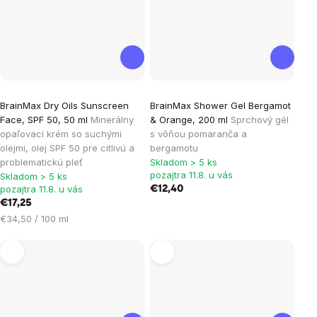
BrainMax Dry Oils Sunscreen
BrainMax Shower Gel Bergamot
Face, SPF 50, 50 ml
Minerálny
& Orange, 200 ml
Sprchový gél
opaľovací krém so suchými
s vôňou pomaranča a
olejmi, olej SPF 50 pre citlivú a
bergamotu
problematickú pleť
Skladom > 5 ks
pozajtra 11.8. u vás
Skladom > 5 ks
pozajtra 11.8. u vás
€12,40
€17,25
Jednotková
€34,50 / 100 ml
cena: