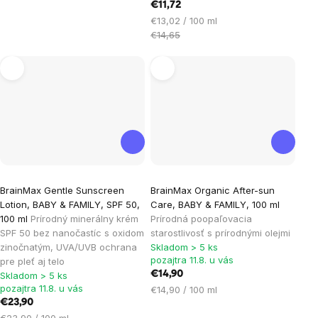
cena:
€11,72
Jednotková
€13,02 / 100 ml
cena:
€14,65
BrainMax Gentle Sunscreen
BrainMax Organic After-sun
Lotion, BABY & FAMILY, SPF 50,
Care, BABY & FAMILY, 100 ml
100 ml
Prírodný minerálny krém
Prírodná poopaľovacia
SPF 50 bez nanočastíc s oxidom
starostlivosť s prírodnými olejmi
zinočnatým, UVA/UVB ochrana
Skladom > 5 ks
pozajtra 11.8. u vás
pre pleť aj telo
€14,90
Skladom > 5 ks
pozajtra 11.8. u vás
Jednotková
€14,90 / 100 ml
€23,90
cena:
Jednotková
€23,90 / 100 ml