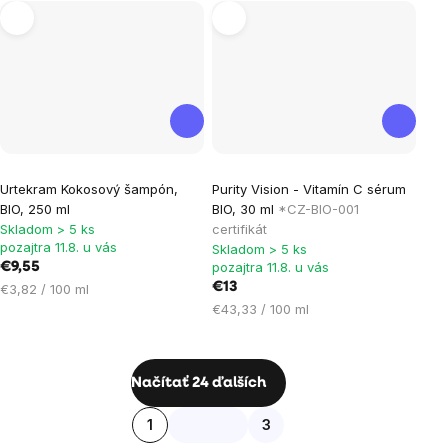
Urtekram Kokosový šampón,
Purity Vision - Vitamín C sérum
BIO, 250 ml
BIO, 30 ml
*CZ-BIO-001
Skladom > 5 ks
certifikát
pozajtra 11.8. u vás
Skladom > 5 ks
pozajtra 11.8. u vás
€9,55
Jednotková
€13
€3,82 / 100 ml
cena:
Jednotková
€43,33 / 100 ml
cena:
Ovládacie
Načítať 24 ďalších
prvky
Stránkovanie
1
3
výpisu