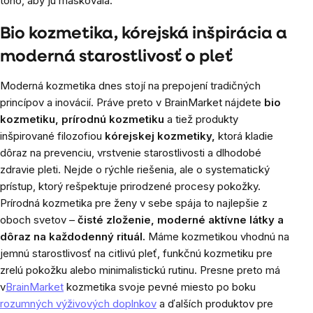
toho, aby ju maskovala.
Bio kozmetika, kórejská inšpirácia a
moderná starostlivosť o pleť
Moderná kozmetika dnes stojí na prepojení tradičných
princípov a inovácií. Práve preto v BrainMarket nájdete
bio
kozmetiku, prírodnú kozmetiku
a tiež produkty
inšpirované filozofiou
kórejskej kozmetiky,
ktorá kladie
dôraz na prevenciu, vrstvenie starostlivosti a dlhodobé
zdravie pleti. Nejde o rýchle riešenia, ale o systematický
prístup, ktorý rešpektuje prirodzené procesy pokožky.
Prírodná kozmetika pre ženy v sebe spája to najlepšie z
oboch svetov –
čisté zloženie, moderné aktívne látky a
dôraz na každodenný rituál.
Máme kozmetikou vhodnú na
jemnú starostlivosť na citlivú pleť, funkčnú kozmetiku pre
zrelú pokožku alebo minimalistickú rutinu. Presne preto má
v
BrainMarket
kozmetika svoje pevné miesto po boku
rozumných výživových doplnkov
a ďalších produktov pre