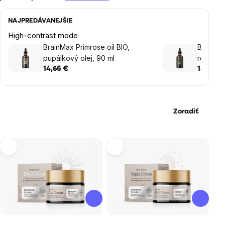
NAJPREDÁVANEJŠIE
High-contrast mode
BrainMax Primrose oil BIO,
BrainMa
pupálkový olej, 90 ml
rozmarín
14,65 €
13,40 €
Zoradiť
Výpis
produktov