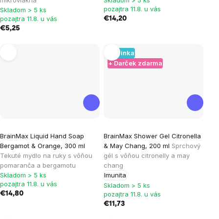
pozajtra 11.8. u vás
Skladom > 5 ks
pozajtra 11.8. u vás
€14,20
€5,25
Novinka
+ Darček zdarma
BrainMax Liquid Hand Soap
BrainMax Shower Gel ​​Citronella
Bergamot & Orange, 300 ml
& May Chang, 200 ml
Sprchový
Tekuté mydlo na ruky s vôňou
gél s vôňou citronelly a may
pomaranča a bergamotu
chang
Skladom > 5 ks
Imunita
pozajtra 11.8. u vás
Skladom > 5 ks
€14,80
pozajtra 11.8. u vás
€11,73