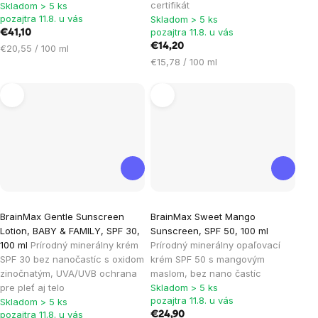
certifikát
5,0
Skladom > 5 ks
pozajtra 11.8. u vás
Skladom > 5 ks
z
pozajtra 11.8. u vás
€41,10
5
€14,20
Jednotková
€20,55 / 100 ml
hviezdičiek.
Jednotková
cena:
€15,78 / 100 ml
cena:
Priemerné
BrainMax Gentle Sunscreen
BrainMax Sweet Mango
hodnotenie
Lotion, BABY & FAMILY, SPF 30,
Sunscreen, SPF 50, 100 ml
produktu
100 ml
Prírodný minerálny krém
Prírodný minerálny opaľovací
je
SPF 30 bez nanočastíc s oxidom
krém SPF 50 s mangovým
zinočnatým, UVA/UVB ochrana
maslom, bez nano častíc
5,0
pre pleť aj telo
Skladom > 5 ks
z
pozajtra 11.8. u vás
Skladom > 5 ks
5
pozajtra 11.8. u vás
€24,90