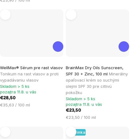
cena:
WellMax® Sérum pre rast vlasov
BrainMax Dry Oils Sunscreen,
Tonikum na rast vlasov a proti
SPF 30 + Zinc, 100 ml
Minerálny
vypadávaniu vlasov
opaľovací krém so suchými
Skladom > 5 ks
olejmi SPF 30 pre citlivú
pozajtra 11.8. u vás
pokožku
€28,50
Skladom > 5 ks
pozajtra 11.8. u vás
Jednotková
€35,63 / 100 ml
cena:
€23,50
Jednotková
€23,50 / 100 ml
cena:
Novinka