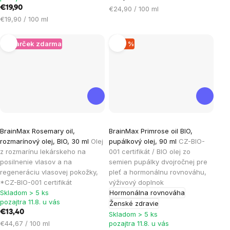
hviezdičiek.
€19,90
Jednotková
€24,90 / 100 ml
Jednotková
cena:
€19,90 / 100 ml
cena:
+ Darček zdarma
–20 %
BrainMax Rosemary oil,
BrainMax Primrose oil BIO,
rozmarínový olej, BIO, 30 ml
Olej
pupálkový olej, 90 ml
CZ-BIO-
z rozmarínu lekárskeho na
001 certifikát / BIO olej zo
posilnenie vlasov a na
semien pupálky dvojročnej pre
regeneráciu vlasovej pokožky,
pleť a hormonálnu rovnováhu,
*CZ-BIO-001 certifikát
výživový doplnok
Skladom > 5 ks
Hormonálna rovnováha
pozajtra 11.8. u vás
Ženské zdravie
€13,40
Skladom > 5 ks
Jednotková
€44,67 / 100 ml
pozajtra 11.8. u vás