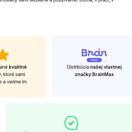
rané
kvalitné
Distribúcia
našej vlastnej
y
, ktoré sami
značky BrainMax
 a veríme im