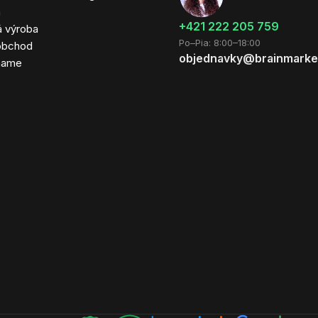
a
+421 222 205 759
á výroba
Po–Pia: 8:00–18:00
obchod
objednavky@brainmarke
hame