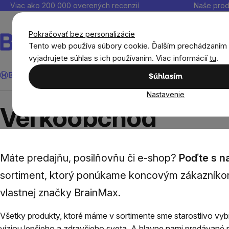
Prejsť
Viac ako 200 000 overených recenzií
Naše prod
na
obsah
Pokračovať bez personalizácie
Tento web používa súbory cookie. Ďalším prechádzaním
vyjadrujete súhlas s ich používaním. Viac informácií
tu
.
Hľadať
BrainMax®
Leto
Ušetri
Ciele
Výživové doplnky
Výhodné 
Súhlasím
Nastavenie
Veľkoobchod
Veľkoobchod
Máte predajňu, posilňovňu či e-shop?
Poďte s n
sortiment, ktorý ponúkame koncovým zákazníko
vlastnej značky
BrainMax
.
Všetky produkty, ktoré máme v sortimente sme starostlivo vybra
víziou lepšieho a zdravšieho sveta. A hlavne nami predávané