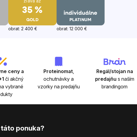
zľava až
35 %
individuálne
GOLD
PLATINUM
obrat: 2 400 €
obrat: 12 000 €
vne ceny a
Proteinomat
,
Regál/stojan na
+1
či akčný
ochutnávky a
predajňu
s naším
na vybrané
vzorky na predajňu
brandingom
odukty
 táto ponuka?