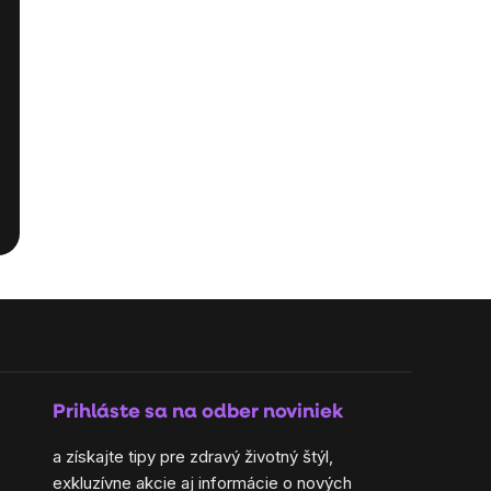
Prihláste sa na odber noviniek
a získajte tipy pre zdravý životný štýl,
exkluzívne akcie aj informácie o nových