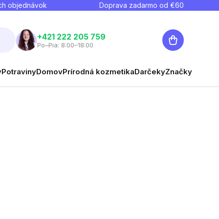
ch objednávok
Doprava zadarmo od €
60
Nákupný
+421 222 205 759
Po–Pia: 8:00–18:00
košík
y
Potraviny
Domov
Prírodná kozmetika
Darčeky
Značky