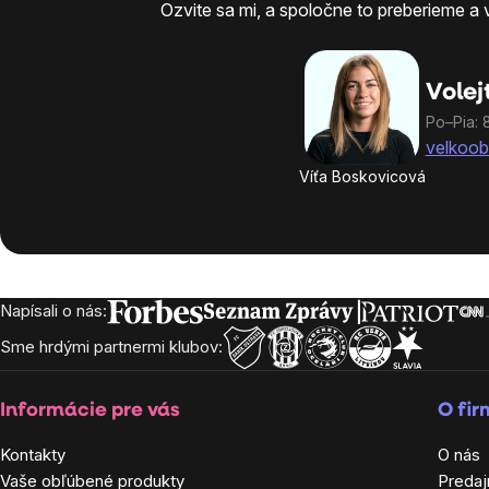
Ozvite sa mi, a spoločne to preberieme a
Volej
Po–Pia: 
velkoob
Víťa Boskovicová
Napísali o nás:
Zápätie
Sme hrdými partnermi klubov:
Informácie pre vás
O fi
Kontakty
O nás
Vaše obľúbené produkty
Predaj