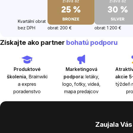
zľava až
zľava až
25 %
30 %
BRONZE
SILVER
Kvartální obrat
bez DPH
obrat: 200 €
obrat: 1 200 €
Získajte ako partner
bohatú podporu
Produktové
Marketingová
Atraktí
školenia
, Brainwiki
podpora:
letáky,
akcie 5
a expres
logo, fotky, videá,
týždeň 
poradenstvo
mapa predajcov
pr
Zaujala Vás