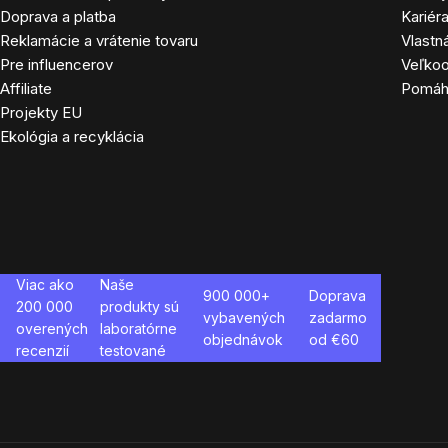
Doprava a platba
Kariér
Reklamácie a vrátenie tovaru
Vlastn
Pre influencerov
Veľko
Affiliate
Pomá
Projekty EU
Ekológia a recyklácia
Viac ako
Naše
900 000+
Doprava
200 000
produkty sú
vybavených
zadarmo
overených
laboratórne
objednávok
od €
60
recenzií
testované