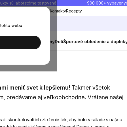
ukty sú laboratórne testované
900 000+ vybavený
Blog
O nás
Doprava a platba
Kontakty
Recepty
 tohto webu
balenia
Novinky
Muži
Ženy
Deti
Športové oblečenie a doplnk
ami meniť svet k lepšiemu!
Takmer všetok
m, predávame aj veľkoobchodne. Vrátane našej
li, skontrolovali ich zloženie tak, aby bolo v súlade s našou
 produkty sami skúšame a používame! Doma, v práci, v