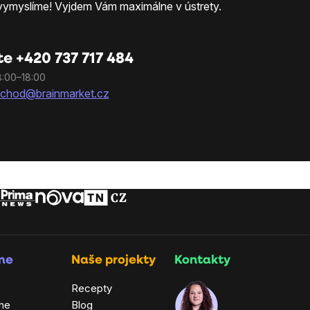
 vymyslíme! Vyjdem Vám maximálne v ústrety.
te +420 737 717 484
8:00–18:00
chod@brainmarket.cz
rme
Naše projekty
Kontakty
Recepty
ne
Blog