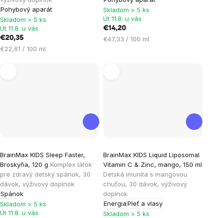
z
Pohybový aparát
Skladom > 5 ks
5
Út 11.8. u vás
Skladom > 5 ks
hviezdičiek.
Út 11.8. u vás
€14,20
€20,35
Jednotková
€47,33 / 100 ml
Jednotková
cena:
€22,61 / 100 ml
cena:
Priemerné
BrainMax KIDS Sleep Faster,
BrainMax KIDS Liquid Liposomal
hodnotenie
Broskyňa, 120 g
Komplex látok
Vitamin C & Zinc, mango, 150 ml
produktu
pre zdravý detský spánok, 30
Detská imunita s mangovou
je
dávok, výživový doplnok
chuťou, 30 dávok, výživový
Spánok
doplnok
4,3
Energia
Pleť a vlasy
Skladom > 5 ks
z
Út 11.8. u vás
Skladom > 5 ks