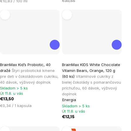
cena:
Jednotková
€30,55
€10,83 / 100 ml
cena:
BrainMax Kid’s Probiotic, 40
BrainMax KIDS White Chocolate
dražé
Štyri probiotické kmene
Vitamin Bears, Orange, 120 g
pre deti v čokoládovom cukríku,
(60 ks)
Vitamínové cukríky z
40 dávok, výživový doplnok
bielej čokolády s pomarančovou
Skladom > 5 ks
príchuťou, 60 dávok, výživový
Út 11.8. u vás
doplnok
€13,50
Energia
Jednotková
€0,34 / 1 kapsula
Skladom > 5 ks
cena:
Út 11.8. u vás
€12,15