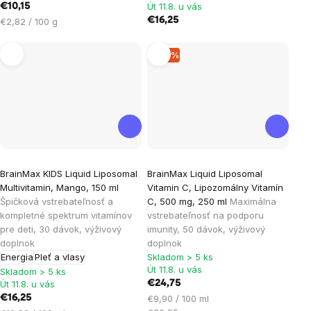
5
Út 11.8. u vás
€10,15
hviezdičiek.
Jednotková
€16,25
€2,82 / 100 g
cena:
–18 %
Priemerné
Priemerné
BrainMax KIDS Liquid Liposomal
BrainMax Liquid Liposomal
hodnotenie
hodnotenie
Multivitamin, Mango, 150 ml
Vitamin C, Lipozomálny Vitamín
produktu
produktu
Špičková vstrebateľnosť a
C, 500 mg, 250 ml
Maximálna
je
je
kompletné spektrum vitamínov
vstrebateľnosť na podporu
pre deti, 30 dávok, výživový
imunity, 50 dávok, výživový
4,3
3,7
doplnok
doplnok
z
z
Energia
Pleť a vlasy
Skladom > 5 ks
5
5
Út 11.8. u vás
Skladom > 5 ks
hviezdičiek.
hviezdičiek.
Út 11.8. u vás
€24,75
Jednotková
€16,25
€9,90 / 100 ml