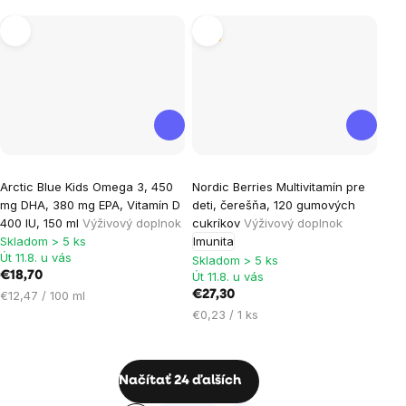
cena:
Tip
Arctic Blue Kids Omega 3, 450
Nordic Berries Multivitamín pre
mg DHA, 380 mg EPA, Vitamín D
deti, čerešňa, 120 gumových
400 IU, 150 ml
Výživový doplnok
cukríkov
Výživový doplnok
Skladom > 5 ks
Imunita
Út 11.8. u vás
Skladom > 5 ks
€18,70
Út 11.8. u vás
Jednotková
€12,47 / 100 ml
€27,30
cena:
Jednotková
€0,23 / 1 ks
cena:
Ovládacie
Načítať 24 ďalších
prvky