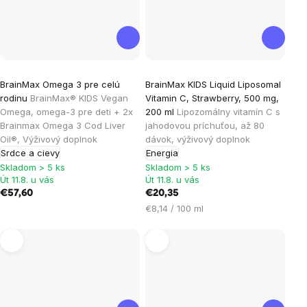
Priemerné
BrainMax Omega 3 pre celú
BrainMax KIDS Liquid Liposomal
hodnotenie
rodinu
BrainMax® KIDS Vegan
Vitamin C, Strawberry, 500 mg,
produktu
Omega, omega-3 pre deti + 2x
200 ml
Lipozomálny vitamín C s
je
Brainmax Omega 3 Cod Liver
jahodovou príchuťou, až 80
Oil®, Výživový doplnok
dávok, výživový doplnok
4,0
Srdce a cievy
Energia
z
Skladom > 5 ks
Skladom > 5 ks
5
Út 11.8. u vás
Út 11.8. u vás
hviezdičiek.
€57,60
€20,35
Jednotková
€8,14 / 100 ml
cena: