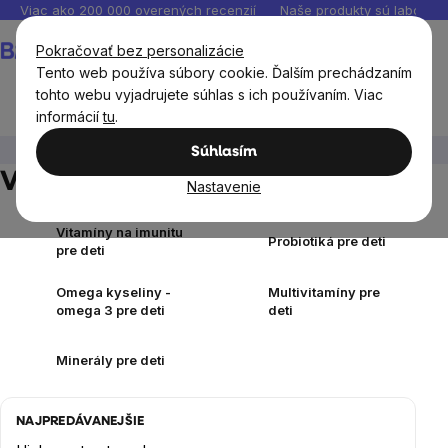
Prejsť
Viac ako 200 000 overených recenzií
Naše produkty sú laborató
na
Nákupný
Pokračovať bez personalizácie
obsah
košík
Tento web používa súbory cookie. Ďalším prechádzaním
tohto webu vyjadrujete súhlas s ich používaním. Viac
informácií
tu
.
Výživové doplnky
Výživové doplnky pre deti
Súhlasím
Výživové doplnky pre deti
Nastavenie
Vitamíny na imunitu
Probiotiká pre deti
pre deti
Omega kyseliny -
Multivitamíny pre
omega 3 pre deti
deti
Minerály pre deti
NAJPREDÁVANEJŠIE