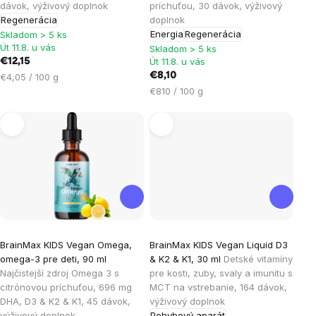
dávok, výživový doplnok
príchuťou, 30 dávok, výživový
Regenerácia
doplnok
Energia
Regenerácia
Skladom > 5 ks
Út 11.8. u vás
Skladom > 5 ks
Út 11.8. u vás
€12,15
Jednotková
€8,10
€4,05 / 100 g
cena:
Jednotková
€810 / 100 g
cena:
Priemerné
BrainMax KIDS Vegan Omega,
BrainMax KIDS Vegan Liquid D3
hodnotenie
omega-3 pre deti, 90 ml
& K2 & K1, 30 ml
Detské vitamíny
produktu
Najčistejší zdroj Omega 3 s
pre kosti, zuby, svaly a imunitu s
je
citrónovou príchuťou, 696 mg
MCT na vstrebanie, 164 dávok,
DHA, D3 & K2 & K1, 45 dávok,
výživový doplnok
4,1
výživový doplnok
Pohybový aparát