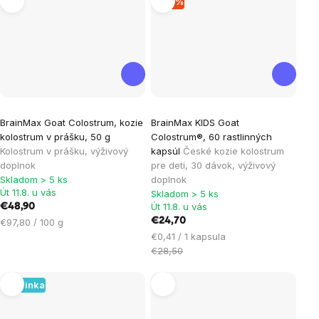
–13 %
Priemerné
BrainMax Goat Colostrum, kozie
BrainMax KIDS Goat
hodnotenie
kolostrum v prášku, 50 g
Colostrum®, 60 rastlinných
produktu
Kolostrum v prášku, výživový
kapsúl
České kozie kolostrum
je
doplnok
pre deti, 30 dávok, výživový
Skladom > 5 ks
doplnok
4,0
Út 11.8. u vás
Skladom > 5 ks
z
Út 11.8. u vás
€48,90
5
Jednotková
€24,70
€97,80 / 100 g
hviezdičiek.
cena:
Jednotková
€0,41 / 1 kapsula
cena:
€28,50
Novinka