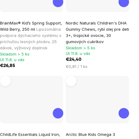
BrainMax® Kid’s Spring Support,
Nordic Naturals Children's DHA
Wild Berry, 250 ml
Lipozomálna
Gummy Chews, rybí olej pre deti
podpora dýchacieho systému s
3+, tropické ovocie, 30
príchuťou lesných plodov, 25
gumových cukríkov
dávok, výživový doplnok
Skladom > 5 ks
Út 11.8. u vás
Skladom > 5 ks
Út 11.8. u vás
€24,40
€26,85
Jednotková
€0,81 / 1 ks
cena:
Tip
ChildLife Essentials Liquid Iron,
Arctic Blue Kids Omega 3