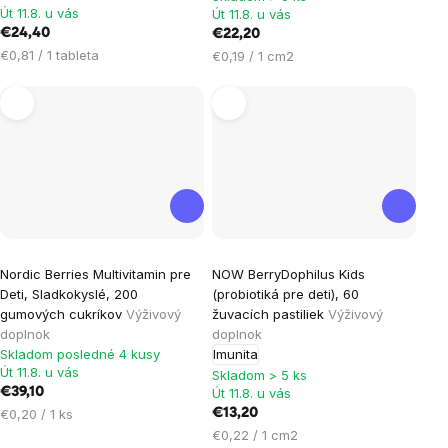
Út 11.8. u vás
Út 11.8. u vás
€24,40
€22,20
Jednotková
€0,81 / 1 tableta
Jednotková
€0,19 / 1 cm2
cena:
cena:
Priemerné
Nordic Berries Multivitamin pre
NOW BerryDophilus Kids
hodnotenie
Deti, Sladkokyslé, 200
(probiotiká pre deti), 60
produktu
gumových cukríkov
Výživový
žuvacích pastiliek
Výživový
je
doplnok
doplnok
Skladom posledné 4 kusy
Imunita
5,0
Út 11.8. u vás
Skladom > 5 ks
z
€39,10
Út 11.8. u vás
5
Jednotková
€0,20 / 1 ks
€13,20
hviezdičiek.
cena:
Jednotková
€0,22 / 1 cm2