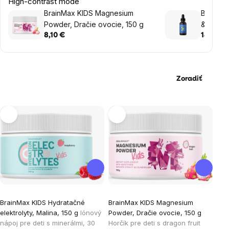
High-contrast mode
BrainMax KIDS Magnesium
BrainMa
Powder, Dračie ovocie, 150 g
& K2 & K
8,10 €
14,20 €
Zoradiť
Výpis
produktov
BrainMax KIDS Hydratačné
BrainMax KIDS Magnesium
elektrolyty, Malina, 150 g
Iónový
Powder, Dračie ovocie, 150 g
nápoj pre deti s minerálmi, 30
Horčík pre deti s dragon fruit