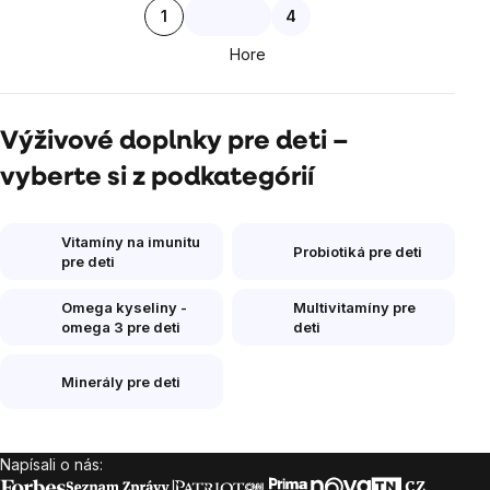
Stránkovanie
1
4
výpisu
Hore
Výživové doplnky pre deti –
vyberte si z podkategórií
Vitamíny na imunitu
Probiotiká pre deti
pre deti
Omega kyseliny -
Multivitamíny pre
omega 3 pre deti
deti
Minerály pre deti
Napísali o nás:
Zápätie