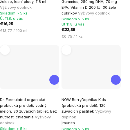
železo, lesní plody, 118 ml
Gummies, 250 mg DHA, 70 mg
Výživový doplnok
EPA, Vitamín D 200 IU, 30 želé
Skladom > 5 ks
cukríkov
Výživový doplnok
Út 11.8. u vás
Skladom > 5 ks
Út 11.8. u vás
€16,25
Jednotková
€22,35
€13,77 / 100 ml
cena:
Jednotková
€0,75 / 1 ks
cena:
Dr. Formulated organické
NOW BerryDophilus Kids
probiotiká pre deti, vodný
(probiotiká pre deti), 120
melón, 30 žuvacích tabliet, Bez
žuvacích pastiliek
Výživový
nutnosti chladenia
Výživový
doplnok
doplnok
Imunita
Skladom > 5 ks
Skladom > 5 ks