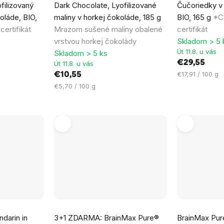
filizovaný
Dark Chocolate, Lyofilizované
Čučoriedky v 
produktu
oláde, BIO,
maliny v horkej čokoláde, 185 g
BIO, 165 g
*C
je
ertifikát
Mrazom sušené maliny obalené
certifikát
5,0
vrstvou horkej čokolády
Skladom > 5 
z
Út 11.8. u vás
Skladom > 5 ks
5
€29,55
Út 11.8. u vás
hviezdičiek.
Jednotková
€17,91 / 100 g
€10,55
cena:
Jednotková
€5,70 / 100 g
cena:
Priemerné
Priemerné
darin in
3+1 ZDARMA: BrainMax Pure®
BrainMax Pur
hodnotenie
hodnotenie