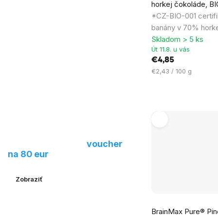
horkej čokoláde, BI
produktu
*CZ-BIO-001 certifi
je
banány v 70% horke
5,0
Skladom > 5 ks
z
Út 11.8. u vás
5
€4,85
hviezdičiek.
Jednotková
€2,43 / 100 g
cena:
Navrhnite nám nový
produkt a získajte
voucher
na 80 eur
Zobraziť
Priemerné
BrainMax Pure® Pin
hodnotenie