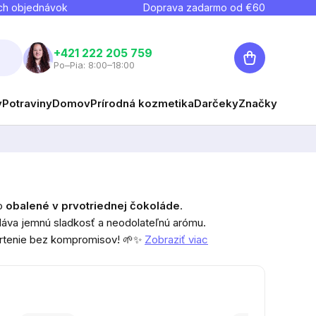
ch objednávok
Doprava zadarmo od €
60
Nákupný
+421 222 205 759
Po–Pia: 8:00–18:00
košík
y
Potraviny
Domov
Prírodná kozmetika
Darčeky
Značky
vo
obalené v prvotriednej čokoláde
.
odáva jemnú sladkosť a neodolateľnú arómu.
škrtenie bez kompromisov! 🌱✨
Zobraziť viac