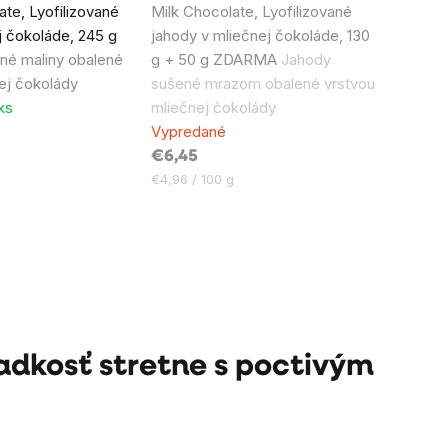
te, Lyofilizované
Milk Chocolate, Lyofilizované
ej čokoláde, 245 g
jahody v mliečnej čokoláde, 130
é maliny obalené
g + 50 g ZDARMA
Jahody
lej čokolády
sušené mrazom obalené vrstvou
ks
mliečnej čokolády
Vypredané
€6,45
Jednotková
€4,96 / 100 g
cena:
adkosť stretne s poctivým