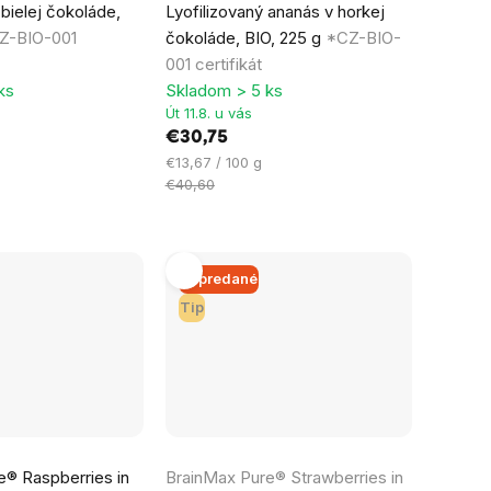
bielej čokoláde,
Lyofilizovaný ananás v horkej
produktu
Z-BIO-001
čokoláde, BIO, 225 g
*CZ-BIO-
je
001 certifikát
5,0
ks
Skladom > 5 ks
z
Út 11.8. u vás
5
€30,75
hviezdičiek.
Jednotková
€13,67 / 100 g
cena:
€40,60
Vypredané
Tip
e® Raspberries in
BrainMax Pure® Strawberries in