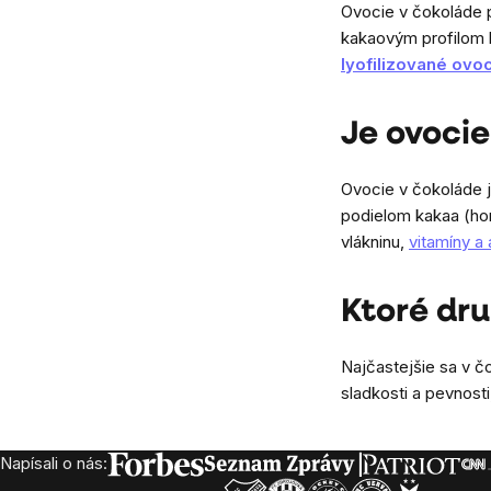
Ovocie v čokoláde 
kakaovým profilom k
lyofilizované ovo
Je ovocie
Ovocie v čokoláde j
podielom kakaa (hor
vlákninu,
vitamíny a 
Ktoré dru
Najčastejšie sa v č
sladkosti a pevnost
Napísali o nás:
Zápätie