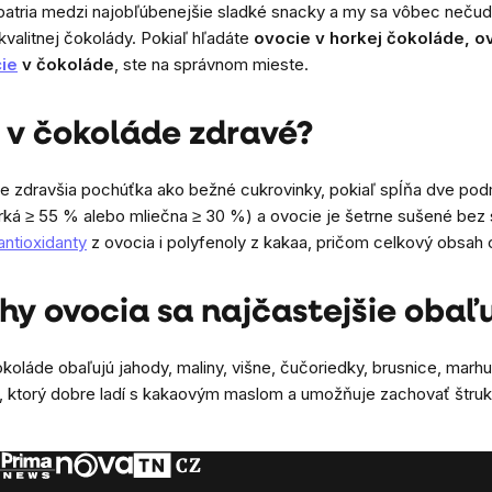
patria medzi najobľúbenejšie sladké snacky a my sa vôbec nečud
valitnej čokolády. Pokiaľ hľadáte
ovocie v horkej čokoláde, o
cie
v čokoláde
, ste na správnom mieste.
 v čokoláde zdravé?
e zdravšia pochúťka ako bežné cukrovinky, pokiaľ spĺňa dve pod
ká ≥ 55 % alebo mliečna ≥ 30 %) a ovocie je šetrne sušené bez s
antioxidanty
z ovocia i polyfenoly z kakaa, pričom celkový obsah cu
hy ovocia sa najčastejšie obaľ
okoláde obaľujú jahody, maliny, višne, čučoriedky, brusnice, marh
i, ktorý dobre ladí s kakaovým maslom a umožňuje zachovať štrukt