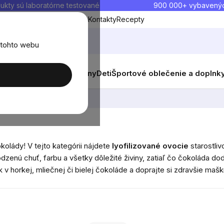
ukty sú laboratórne testované
900 000+ vybavený
Blog
O nás
Doprava a platba
Kontakty
Recepty
 tohto webu
balenia
Novinky
Muži
Ženy
Deti
Športové oblečenie a doplnk
ocie v čokoláde
olády! V tejto kategórii nájdete
lyofilizované ovocie
starostli
zenú chuť, farbu a všetky dôležité živiny, zatiaľ čo čokoláda d
 v horkej, mliečnej či bielej čokoláde a doprajte si zdravšie ma