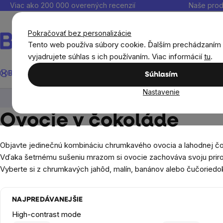
Prejsť
Viac ako 200 000 overených recenzií
Naše prod
na
obsah
Pokračovať bez personalizácie
Tento web používa súbory cookie. Ďalším prechádzaním
vyjadrujete súhlas s ich používaním. Viac informácií
tu
.
Hľadať
BrainMax®
Leto
Ušetri
Ciele
Výživové doplnky
Výhodné 
Súhlasím
Nastavenie
Potraviny
Sladké snacky a slané krekry
Ov
Ovocie v čokoláde
Objavte jedinečnú kombináciu chrumkavého ovocia a lahodnej čok
Vďaka šetrnému sušeniu mrazom si ovocie zachováva svoju prirod
Vyberte si z chrumkavých jahôd, malín, banánov alebo čučoriedok
NAJPREDÁVANEJŠIE
High-contrast mode