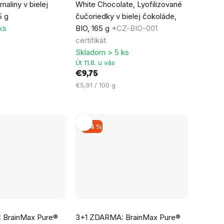
maliny v bielej
White Chocolate, Lyofilizované
5 g
čučoriedky v bielej čokoláde,
ks
BIO, 165 g
*CZ-BIO-001
certifikát
Skladom > 5 ks
Út 11.8. u vás
€9,75
Jednotková
€5,91 / 100 g
cena:
–24 %
Priemerné
 BrainMax Pure®
3+1 ZDARMA: BrainMax Pure®
hodnotenie