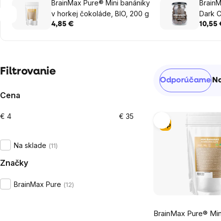
BrainMax Pure® Mini banániky
BrainM
v horkej čokoláde, BIO, 200 g
Dark C
mandar
4,85 €
10,55 
čokolá
Bočný
Filtrovanie
Radenie
Odporúčame
Na
panel
produktov
Cena
€
4
€
35
Výpis
Tip
produktov
Na sklade
11
Značky
BrainMax Pure
12
Priemerné
BrainMax Pure® Min
hodnotenie