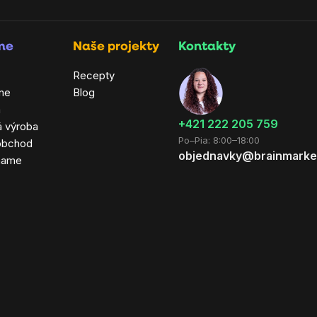
rme
Naše projekty
Kontakty
Recepty
ne
Blog
a
+421 222 205 759
á výroba
Po–Pia: 8:00–18:00
obchod
objednavky@brainmarke
hame