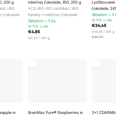
O, 200 g
mliečnej čokoláde, BIO, 200 g
Lyofilizované 
produktu
produktu
kát / BIO
*CZ-BIO-001 certifikát / BIO
čokoláde, 24
je
je
j čokoláde
banány v mliečnej čokoláde
Skladom > 5 
5,0
5,0
Út 11.8. u vás
Skladom > 5 ks
z
z
€34,45
Út 11.8. u vás
5
5
Jednotková
€14,06 / 100 g
€4,85
hviezdičiek.
hviezdičiek.
cena:
€45,50
Jednotková
€2,43 / 100 g
cena:
Priemerné
eapple in
BrainMax Pure® Raspberries in
3+1 ZDARMA:
hodnotenie