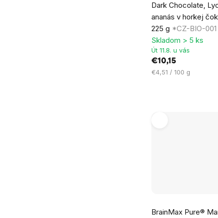
Dark Chocolate, Lyo
produktu
ananás v horkej čok
je
225 g
*CZ-BIO-001 c
3,0
Skladom > 5 ks
z
Út 11.8. u vás
5
€10,15
hviezdičiek.
Jednotková
€4,51 / 100 g
cena:
BrainMax Pure® Man