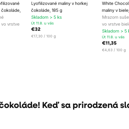
filizované
Lyofilizované maliny v horkej
White Chocola
produktu
produktu
 čokoláde,
čokoláde, 185 g
maliny v biel
je
je
né
Skladom > 5 ks
Mrazom sušen
5,0
5,0
Út 11.8. u vás
 vo vrstve
vo vrstve bie
z
z
€32
Skladom > 5 
5
5
Jednotková
€17,30 / 100 g
Út 11.8. u vás
hviezdičiek.
hviezdičiek.
cena:
€11,35
Jednotková
€4,63 / 100 g
cena:
čokoláde! Keď sa prirodzená sl