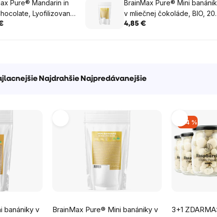
ax Pure® Mandarin in
BrainMax Pure® Mini banáni
hocolate, Lyofilizované
v mliečnej čokoláde, BIO, 20
ínky v horkej
g
€
4,85 €
de, 215 g
jlacnejšie
Najdrahšie
Najpredávanejšie
–24 %
Priemerné
Priemerné
i banániky v
BrainMax Pure® Mini banániky v
3+1 ZDARMA:
hodnotenie
hodnotenie