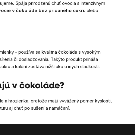
ujeme. Spája prirodzenú chuť ovocia s intenzívnym
vocie v čokoláde bez pridaného cukru
alebo
mienky - používa sa kvalitná čokoláda s vysokým
írenia či dosladzovania. Takýto produkt prináša
kru a kalórií zostáva nižší ako u iných sladkostí.
ujú v čokoláde?
ule a hrozienka, pretože majú vyvážený pomer kyslosti,
úru aj chuť po sušení a namáčaní.