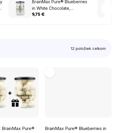
ky
BrainMax Pure® Blueberries
Brain
0
in White Chocolate,
in Wh
Lyofilizované čučoriedky v
Lyofil
9,75 €
11,35
bielej čokoláde, BIO, 165 g
čokol
12
položiek celkom
 BrainMax Pure®
BrainMax Pure® Blueberries in