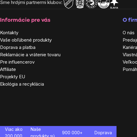
Sme hrdými partnermi klubov:
Informácie pre vás
O fi
Kontakty
O nás
Vaše obľúbené produkty
Predaj
Doprava a platba
Kariér
Reklamácie a vrátenie tovaru
Vlastn
Pre influencerov
Veľko
Affiliate
Pomá
Projekty EU
Ekológia a recyklácia
Viac ako
Naše
900 000+
Doprava
200 000
produkty sú