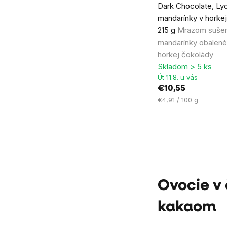
Dark Chocolate, Lyo
mandarínky v horkej
215 g
Mrazom suše
mandarínky obalené
horkej čokolády
Skladom > 5 ks
Út 11.8. u vás
€10,55
Jednotková
€4,91 / 100 g
cena:
Ovládacie
prvky
výpisu
Ovocie v 
kakaom