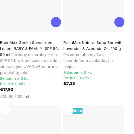
BrainMax Gentle Sunscreen
BrainMax Natural Soap Bar with
Lotion, BABY & FAMILY, SPF 50,
Lavender & Avocado Oil, 100 g
50 ml
Prírodný minerálny krém
Prírodné tuhé mydlo s
SPF 50 bez nanočastíc s oxidom
levanduľou a avokádovým
zinočnatým, UVA/UVB ochrana
olejom
pre pleť aj telo
Skladom > 5 ks
Po 10.8. u vás
Skladom > 5 ks
Po 10.8. u vás
€7,33
€17,90
Jednotková
€35,80 / 100 ml
cena:
Novinka