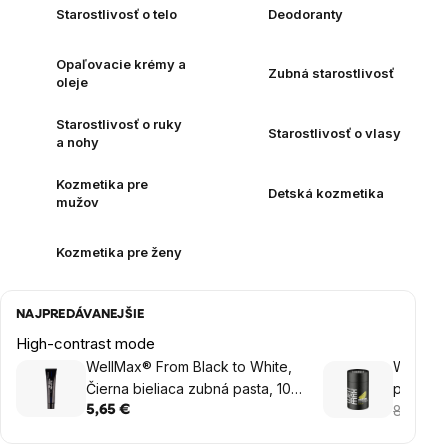
Starostlivosť o telo
Deodoranty
Opaľovacie krémy a
Zubná starostlivosť
oleje
Starostlivosť o ruky
Starostlivosť o vlasy
a nohy
Kozmetika pre
Detská kozmetika
mužov
Kozmetika pre ženy
NAJPREDÁVANEJŠIE
High-contrast mode
WellMax® From Black to White,
WellMax
Čierna bieliaca zubná pasta, 105
prírodn
g
8,90 €
5,65 €
6