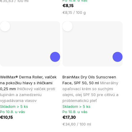
Po 10.8. u vás
Jednotková
€35,63 / 100 ml
cena:
€8,15
Jednotková
€8,15 / 100 g
cena:
WellMax® Derma Roller, valček
BrainMax Dry Oils Sunscreen
na pokožku hlavy s ihličkami
Face, SPF 50, 50 ml
Minerálny
0,25 mm
Ihličkový valček proti
opaľovací krém so suchými
lupinám a zamedzeniu
olejmi, olej SPF 50 pre citlivú a
vypadávania vlasov
problematickú pleť
Skladom > 5 ks
Skladom > 5 ks
Po 10.8. u vás
Po 10.8. u vás
€10,15
€17,30
Jednotková
€34,60 / 100 ml
cena: