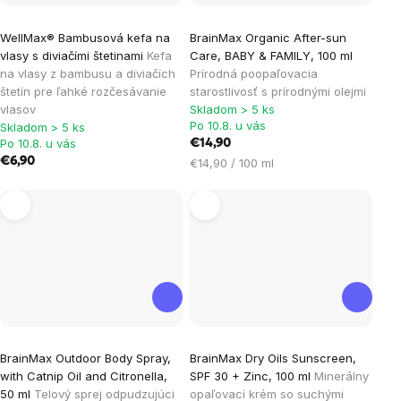
Priemerné
WellMax® Bambusová kefa na
BrainMax Organic After-sun
hodnotenie
vlasy s diviačími štetinami
Kefa
Care, BABY & FAMILY, 100 ml
produktu
na vlasy z bambusu a diviačích
Prírodná poopaľovacia
je
štetín pre ľahké rozčesávanie
starostlivosť s prírodnými olejmi
vlasov
Skladom > 5 ks
5,0
Po 10.8. u vás
Skladom > 5 ks
z
Po 10.8. u vás
€14,90
5
€6,90
Jednotková
€14,90 / 100 ml
hviezdičiek.
cena:
BrainMax Outdoor Body Spray,
BrainMax Dry Oils Sunscreen,
with Catnip Oil and Citronella,
SPF 30 + Zinc, 100 ml
Minerálny
50 ml
Telový sprej odpudzujúci
opaľovací krém so suchými