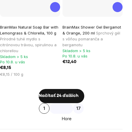
BrainMax Natural Soap Bar with
BrainMax Shower Gel Bergamot
Lemongrass & Chlorella, 100 g
& Orange, 200 ml
Sprchový gél
Prírodné tuhé mydlo s
s vôňou pomaranča a
citrónovou trávou, spirulinou a
bergamotu
chlorellou
Skladom > 5 ks
Po 10.8. u vás
Skladom > 5 ks
Po 10.8. u vás
€12,40
€8,15
Jednotková
€8,15 / 100 g
cena:
Ovládacie
Načítať 24 ďalších
prvky
Stránkovanie
1
17
výpisu
Hore