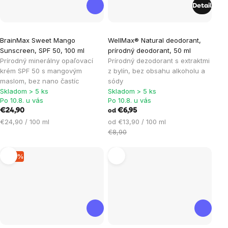
Detail
Priemerné
Priemerné
BrainMax Sweet Mango
WellMax® Natural deodorant,
hodnotenie
hodnotenie
Sunscreen, SPF 50, 100 ml
prírodný deodorant, 50 ml
produktu
produktu
Prírodný minerálny opaľovací
Prírodný dezodorant s extraktmi
je
je
krém SPF 50 s mangovým
z bylín, bez obsahu alkoholu a
maslom, bez nano častíc
sódy
5,0
5,0
Skladom > 5 ks
Skladom > 5 ks
z
z
Po 10.8. u vás
Po 10.8. u vás
5
5
€24,90
€6,95
od
hviezdičiek.
hviezdičiek.
Jednotková
Jednotková
€24,90 / 100 ml
od €13,90 / 100 ml
cena:
cena:
€8,90
–19 %