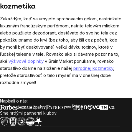
kozmetika
Zakaždým, keď sa umyjete sprchovacím gélom, nastriekate
luxusným francúzskym parfémom, natrite telovým mliekom
alebo použijete dezodorant, dostávate do svojho tela cez
pokožku priamo do krvi (bez toho, aby išli cez pečeň, kde
by mohli byť deaktivované) veľkú dávku toxínov, ktoré v
ľudskej telesne v tele. Rovnako ako si dávame pozor na to,
aké
výživové doplnky
v BrainMarket ponúkame, rovnako
starostlivo dbáme na zloženie našej
prírodnej kozmetiky
,
pretože starostlivosť o telo i myseľ má v dnešnej dobe
rozhodne zmysel!
Napísali o nás:
Zápätie
Sme hrdými partnermi klubov: