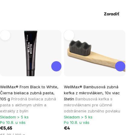
Zoradiť
Výpis
produktov
Priemerné
WellMax® From Black to White,
WellMax® Bambusová zubná
hodnotenie
Čierna bieliaca zubná pasta,
kefka z mikrovlákien, 10x viac
produktu
105 g
Prírodná bieliaca zubná
štetín
Bambusová kefka s
je
pasta s aktívnym uhlím a
mikrovláknami pre účinné
extrakty z bylín
odstránenie zubného povlaku
5,0
Skladom > 5 ks
Skladom > 5 ks
z
Po 10.8. u vás
Po 10.8. u vás
5
€5,65
€4
hviezdičiek.
Jednotková
€5,38 / 100 g