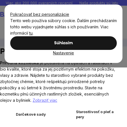
Prejsť
Viac ako 200 000 overených recenzií
Naše produkty sú laborató
na
Nákupný
Pokračovať bez personalizácie
obsah
košík
Tento web používa súbory cookie. Ďalším prechádzaním
tohto webu vyjadrujete súhlas s ich používaním. Viac
informácií
tu
.
Prírodná kozmetika
Súhlasím
Prírodná kozmetika
Nastavenie
Prírodná
kozmetika
je postavená na bylinách a rastlinách v
bio kvalite, ktoré stoja za jej pozitívnym efektom na pokožku,
vlasy a zdravie. Nájdete tu starostlivo vybrané produkty bez
zbytočnej chémie, ktoré rešpektujú prirodzené potreby
pokožky a sú šetrné k životnému prostrediu. Stavte na
kozmetiku plnú účinných rastlinných zložiek, esenciálnych
olejov a byliniek.
Zobraziť viac
Starostlivosť o pleť a
Darčekové sady
pery