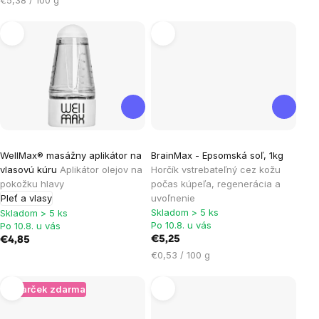
cena:
Priemerné
WellMax® masážny aplikátor na
BrainMax - Epsomská soľ, 1kg
hodnotenie
vlasovú kúru
Aplikátor olejov na
Horčík vstrebateľný cez kožu
produktu
pokožku hlavy
počas kúpeľa, regenerácia a
je
Pleť a vlasy
uvoľnenie
Skladom > 5 ks
4,3
Skladom > 5 ks
Po 10.8. u vás
Po 10.8. u vás
z
€5,25
€4,85
5
Jednotková
€0,53 / 100 g
hviezdičiek.
cena:
+ Darček zdarma