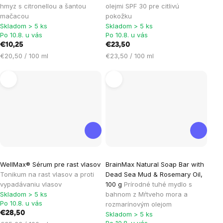
hmyz s citronellou a šantou
olejmi SPF 30 pre citlivú
mačacou
pokožku
Skladom > 5 ks
Skladom > 5 ks
Po 10.8. u vás
Po 10.8. u vás
€10,25
€23,50
Jednotková
Jednotková
€20,50 / 100 ml
€23,50 / 100 ml
cena:
cena:
WellMax® Sérum pre rast vlasov
BrainMax Natural Soap Bar with
Tonikum na rast vlasov a proti
Dead Sea Mud & Rosemary Oil,
vypadávaniu vlasov
100 g
Prírodné tuhé mydlo s
Skladom > 5 ks
bahnom z Mŕtveho mora a
Po 10.8. u vás
rozmarínovým olejom
€28,50
Skladom > 5 ks