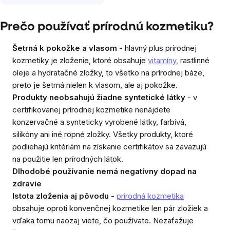
Prečo používať prírodnú kozmetiku?
Šetrná k pokožke a vlasom
- hlavný plus prírodnej
kozmetiky je zloženie, ktoré obsahuje
vitamíny,
rastlinné
oleje a hydratačné zložky, to všetko na prírodnej báze,
preto je šetrná nielen k vlasom, ale aj pokožke.
Produkty neobsahujú žiadne syntetické látky
- v
certifikovanej prírodnej kozmetike nenájdete
konzervačné a synteticky vyrobené látky, farbivá,
silikóny ani iné ropné zložky. Všetky produkty, ktoré
podliehajú kritériám na získanie certifikátov sa zaväzujú
na použitie len prírodných látok.
Dlhodobé používanie nemá negatívny dopad na
zdravie
Istota zloženia aj pôvodu
-
prírodná kozmetika
obsahuje oproti konvenčnej kozmetike len pár zložiek a
vďaka tomu naozaj viete, čo používate. Nezaťažuje