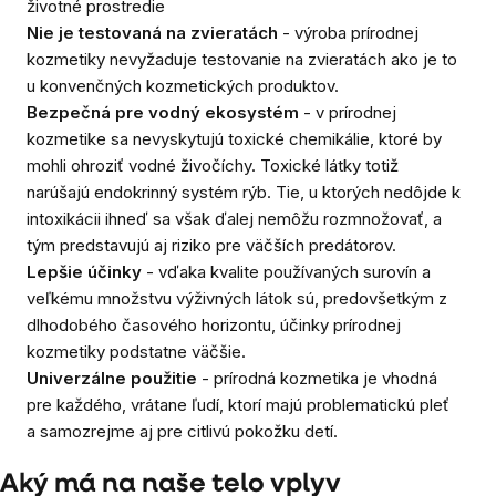
životné prostredie
Nie je testovaná na zvieratách
- výroba prírodnej
kozmetiky nevyžaduje testovanie na zvieratách ako je to
u konvenčných kozmetických produktov.
Bezpečná pre vodný ekosystém
- v prírodnej
kozmetike sa nevyskytujú toxické chemikálie, ktoré by
mohli ohroziť vodné živočíchy. Toxické látky totiž
narúšajú endokrinný systém rýb. Tie, u ktorých nedôjde k
intoxikácii ihneď sa však ďalej nemôžu rozmnožovať, a
tým predstavujú aj riziko pre väčších predátorov.
Lepšie účinky
- vďaka kvalite používaných surovín a
veľkému množstvu výživných látok sú, predovšetkým z
dlhodobého časového horizontu, účinky prírodnej
kozmetiky podstatne väčšie.
Univerzálne použitie
- prírodná kozmetika je vhodná
pre každého, vrátane ľudí, ktorí majú problematickú pleť
a samozrejme aj pre citlivú pokožku detí.
Aký má na naše telo vplyv