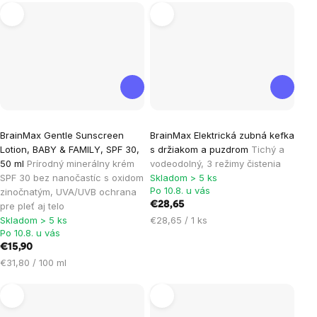
Priemerné
BrainMax Gentle Sunscreen
BrainMax Elektrická zubná kefka
hodnotenie
Lotion, BABY & FAMILY, SPF 30,
s držiakom a puzdrom
Tichý a
produktu
50 ml
Prírodný minerálny krém
vodeodolný, 3 režimy čistenia
je
SPF 30 bez nanočastíc s oxidom
Skladom > 5 ks
Po 10.8. u vás
zinočnatým, UVA/UVB ochrana
5,0
€28,65
pre pleť aj telo
z
Jednotková
Skladom > 5 ks
€28,65 / 1 ks
5
Po 10.8. u vás
cena:
hviezdičiek.
€15,90
Jednotková
€31,80 / 100 ml
cena: