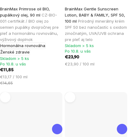
BrainMax Primrose oil BIO,
BrainMax Gentle Sunscreen
pupálkový olej, 90 ml
CZ-BIO-
Lotion, BABY & FAMILY, SPF 50,
001 certifikát / BIO olej zo
100 ml
Prírodný minerálny krém
semien pupálky dvojročnej pre
SPF 50 bez nanočastíc s oxidom
pleť a hormonálnu rovnováhu,
zinočnatým, UVA/UVB ochrana
výživový doplnok
pre pleť aj telo
Hormonálna rovnováha
Skladom > 5 ks
Po 10.8. u vás
Ženské zdravie
€23,90
Skladom > 5 ks
Jednotková
Po 10.8. u vás
€23,90 / 100 ml
cena:
€11,85
Jednotková
€13,17 / 100 ml
cena:
€14,65