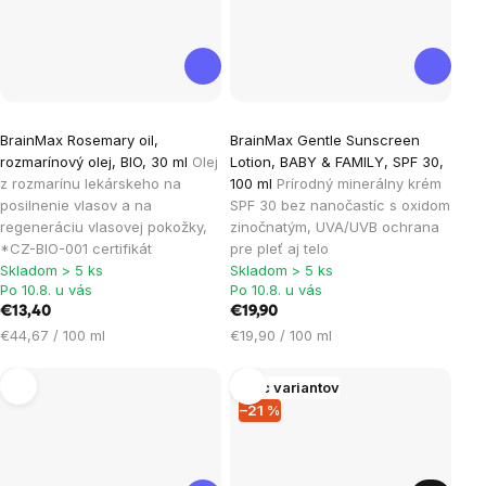
BrainMax Rosemary oil,
BrainMax Gentle Sunscreen
rozmarínový olej, BIO, 30 ml
Olej
Lotion, BABY & FAMILY, SPF 30,
z rozmarínu lekárskeho na
100 ml
Prírodný minerálny krém
posilnenie vlasov a na
SPF 30 bez nanočastíc s oxidom
regeneráciu vlasovej pokožky,
zinočnatým, UVA/UVB ochrana
*CZ-BIO-001 certifikát
pre pleť aj telo
Skladom > 5 ks
Skladom > 5 ks
Po 10.8. u vás
Po 10.8. u vás
€13,40
€19,90
Jednotková
Jednotková
€44,67 / 100 ml
€19,90 / 100 ml
cena:
cena:
Viac variantov
–21 %