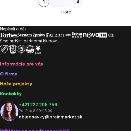
1
4
výpisu
Hore
Napísali o nás:
Zápätie
Sme hrdými partnermi klubov:
Informácie pre vás
O firme
Naše projekty
Kontakty
+421 222 205 759
Po–Pia: 8:00–18:00
objednavky@brainmarket.sk