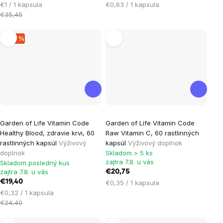
Jednotková
Jednotková
€1 / 1 kapsula
€0,63 / 1 kapsula
cena:
cena:
€35,45
–20 %
Garden of Life Vitamin Code
Garden of Life Vitamin Code
Healthy Blood, zdravie krvi, 60
Raw Vitamin C, 60 rastlinných
rastlinných kapsúl
Výživový
kapsúl
Výživový doplnok
doplnok
Skladom > 5 ks
zajtra 7.8. u vás
Skladom posledný kus
zajtra 7.8. u vás
€20,75
€19,40
Jednotková
€0,35 / 1 kapsula
Jednotková
cena:
€0,32 / 1 kapsula
cena:
€24,40