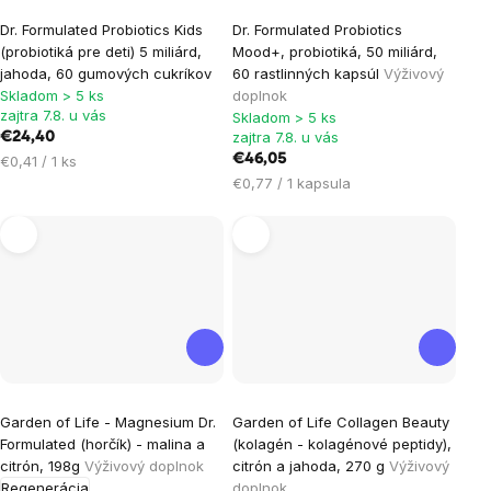
Priemerné
Dr. Formulated Probiotics Kids
Dr. Formulated Probiotics
hodnotenie
(probiotiká pre deti) 5 miliárd,
Mood+, probiotiká, 50 miliárd,
produktu
jahoda, 60 gumových cukríkov
60 rastlinných kapsúl
Výživový
je
Skladom > 5 ks
doplnok
zajtra 7.8. u vás
Skladom > 5 ks
5,0
zajtra 7.8. u vás
€24,40
z
Jednotková
€46,05
€0,41 / 1 ks
5
cena:
Jednotková
€0,77 / 1 kapsula
hviezdičiek.
cena:
Garden of Life - Magnesium Dr.
Garden of Life Collagen Beauty
Formulated (horčík) - malina a
(kolagén - kolagénové peptidy),
citrón, 198g
Výživový doplnok
citrón a jahoda, 270 g
Výživový
Regenerácia
doplnok