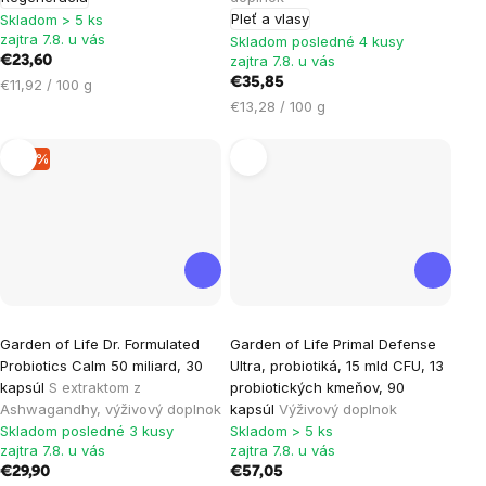
Pleť a vlasy
Skladom > 5 ks
zajtra 7.8. u vás
Skladom posledné 4 kusy
zajtra 7.8. u vás
€23,60
Jednotková
€35,85
€11,92 / 100 g
cena:
Jednotková
€13,28 / 100 g
cena:
–15 %
Garden of Life Dr. Formulated
Garden of Life Primal Defense
Probiotics Calm 50 miliard, 30
Ultra, probiotiká, 15 mld CFU, 13
kapsúl
S extraktom z
probiotických kmeňov, 90
Ashwagandhy, výživový doplnok
kapsúl
Výživový doplnok
Skladom posledné 3 kusy
Skladom > 5 ks
zajtra 7.8. u vás
zajtra 7.8. u vás
€29,90
€57,05