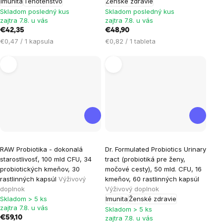
Imunita
Tehotenstvo
Ženské zdravie
Skladom posledný kus
Skladom posledný kus
zajtra 7.8. u vás
zajtra 7.8. u vás
€42,35
€48,90
Jednotková
Jednotková
€0,47 / 1 kapsula
€0,82 / 1 tableta
cena:
cena:
RAW Probiotika - dokonalá
Dr. Formulated Probiotics Urinary
starostlivosť, 100 mld CFU, 34
tract (probiotiká pre ženy,
probiotických kmeňov, 30
močové cesty), 50 mld. CFU, 16
rastlinných kapsúl
Výživový
kmeňov, 60 rastlinných kapsúl
doplnok
Výživový doplnok
Skladom > 5 ks
Imunita
Ženské zdravie
zajtra 7.8. u vás
Skladom > 5 ks
€59,10
zajtra 7.8. u vás