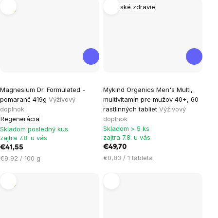
Tip
Mužské zdravie
Priemerné
Magnesium Dr. Formulated -
Mykind Organics Men's Multi,
hodnotenie
pomaranč 419g
Výživový
multivitamín pre mužov 40+, 60
produktu
doplnok
rastlinných tabliet
Výživový
je
Regenerácia
doplnok
Skladom > 5 ks
5,0
Skladom posledný kus
zajtra 7.8. u vás
zajtra 7.8. u vás
z
€49,70
€41,55
5
Jednotková
Jednotková
€0,83 / 1 tableta
€9,92 / 100 g
hviezdičiek.
cena:
cena:
Tip