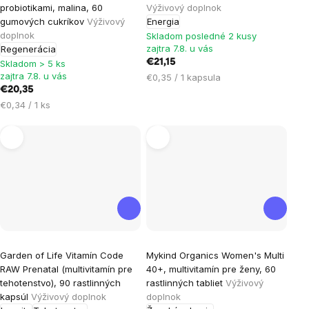
probiotikami, malina, 60
Výživový doplnok
gumových cukríkov
Výživový
Energia
doplnok
Skladom posledné 2 kusy
zajtra 7.8. u vás
Regenerácia
€21,15
Skladom > 5 ks
zajtra 7.8. u vás
Jednotková
€0,35 / 1 kapsula
€20,35
cena:
Jednotková
€0,34 / 1 ks
cena:
Garden of Life Vitamín Code
Mykind Organics Women's Multi
RAW Prenatal (multivitamín pre
40+, multivitamín pre ženy, 60
tehotenstvo), 90 rastlinných
rastlinných tabliet
Výživový
kapsúl
Výživový doplnok
doplnok