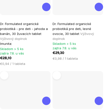
Dr. Formulated organické
Dr. Formulated organické
probiotiká - pre deti - jahoda a
probiotiká pre deti, lesné
banán, 30 žuvacích tabliet
ovocie, 30 tabliet
Výživový
Výživový doplnok
doplnok
Imunita
Skladom > 5 ks
zajtra 7.8. u vás
Skladom > 5 ks
zajtra 7.8. u vás
€29,30
Jednotková
€28,10
€0,98 / 1 tableta
cena:
Jednotková
€0,94 / 1 tableta
cena: