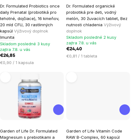
Priemerné
Dr. Formulated Probiotics once
Dr. Formulated organické
hodnotenie
daily Prenatal (probiotiká pro
probiotiká pre deti, vodný
produktu
tehotné, dojčiace), 16 kmeňov,
melón, 30 žuvacích tabliet, Bez
je
20 mld CFU, 30 rastlinných
nutnosti chladenia
Výživový
kapsúl
Výživový doplnok
doplnok
5,0
Imunita
Skladom posledné 2 kusy
z
zajtra 7.8. u vás
Skladom posledné 3 kusy
5
zajtra 7.8. u vás
€24,40
hviezdičiek.
Jednotková
€26,85
€0,81 / 1 tableta
cena:
Jednotková
€0,90 / 1 kapsula
cena:
Garden of Life Dr. Formulated
Garden of Life Vitamín Code
Magnesium s prebiotikami a
RAW B-Complex, 60 kapsúl