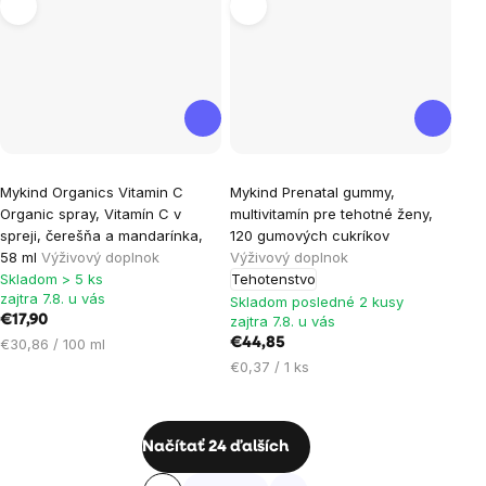
Mykind Organics Vitamin C
Mykind Prenatal gummy,
Organic spray, Vitamín C v
multivitamín pre tehotné ženy,
spreji, čerešňa a mandarínka,
120 gumových cukríkov
58 ml
Výživový doplnok
Výživový doplnok
Skladom > 5 ks
Tehotenstvo
zajtra 7.8. u vás
Skladom posledné 2 kusy
€17,90
zajtra 7.8. u vás
Jednotková
€30,86 / 100 ml
€44,85
cena:
Jednotková
€0,37 / 1 ks
cena:
Ovládacie
Načítať 24 ďalších
prvky
Stránkovanie