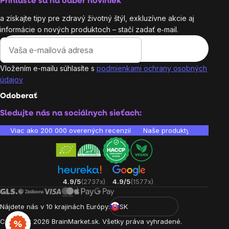
Prihláste sa na odber noviniek
a získajte tipy pre zdravý životný štýl, exkluzívne akcie aj
informácie o nových produktoch – stačí zadať e‑mail.
Vložením e-mailu súhlasíte s
podmienkami ochrany osobných
údajov
Odoberať
Sledujte nás na sociálnych sieťach:
Viac ako 200 000 overených recenzií
Naše produkty sú laborató
4.9/5
(2737x)
4.9/5
(1577x)
Nájdete nás v 10 krajinách Európy:
SK
Copyright
2026
BrainMarket.sk. Všetky práva vyhradené.