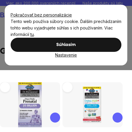
Prejsť
Viac ako 200 000 overených recenzií
Naše produkty sú laborató
na
Nákupný
Pokračovať bez personalizácie
obsah
košík
Tento web používa súbory cookie. Ďalším prechádzaním
tohto webu vyjadrujete súhlas s ich používaním. Viac
informácií
tu
.
Predávané značky
Garden of life
Súhlasím
Garden of life
Nastavenie
Výpis
produktov