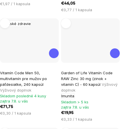
Jednotková
€1,97 / 1 kapsula
€46,05
cena:
Jednotková
€0,77 / 1 kapsula
cena:
Mužské zdravie
Priemerné
Vitamín Code Men 50,
Garden of Life Vitamín Code
hodnotenie
multivitamín pre mužov po
RAW Zinc 30 mg (zinok +
produktu
päťdesiatke, 240 kapsúl
vitamín C) - 60 kapsúl
Výživový
je
Výživový doplnok
doplnok
Skladom posledné 4 kusy
Imunita
5,0
zajtra 7.8. u vás
Skladom > 5 ks
z
€71,75
zajtra 7.8. u vás
5
Jednotková
€0,30 / 1 kapsula
€19,95
hviezdičiek.
cena:
Jednotková
€0,33 / 1 kapsula
cena: