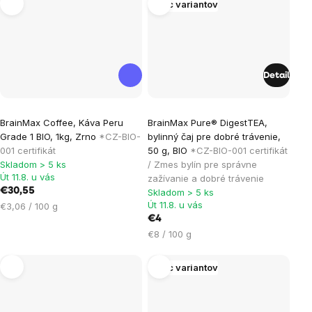
Viac variantov
Detail
BrainMax Coffee, Káva Peru
BrainMax Pure® DigestTEA,
Grade 1 BIO, 1kg, Zrno
*CZ-BIO-
bylinný čaj pre dobré trávenie,
001 certifikát
50 g, BIO
*CZ-BIO-001 certifikát
Skladom > 5 ks
/ Zmes bylín pre správne
Út 11.8. u vás
zažívanie a dobré trávenie
€30,55
Skladom > 5 ks
Út 11.8. u vás
Jednotková
€3,06 / 100 g
cena:
€4
Jednotková
€8 / 100 g
cena:
Viac variantov