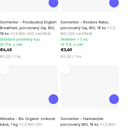
Sonnentor - Povzbudivý English
Sonnentor - Rooibos Natur,
Breakfast, porciovaný čaj, BIO,
porciovaný čaj, BIO, 18 ks
*CZ-
18 ks
*CZ-BIO-002 certifikát
BIO-002 certifikát
Skladom posledný kus
Skladom > 5 ks
Út 11.8. u vás
Út 11.8. u vás
€4,45
€3,60
Jednotková
Jednotková
€0,25 / 1 ks
€0,20 / 1 ks
cena:
cena:
Priemerné
Woseba - Bio Organic zrnková
Sonnentor - Harmanček
hodnotenie
káva, 1 kg
*CZ-BIO-001
porciovaný BIO, 18 ks
*CZ-BIO-