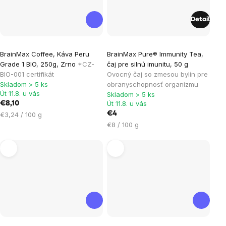
Detail
Priemerné
BrainMax Coffee, Káva Peru
BrainMax Pure® Immunity Tea,
hodnotenie
Grade 1 BIO, 250g, Zrno
*CZ-
čaj pre silnú imunitu, 50 g
produktu
BIO-001 certifikát
Ovocný čaj so zmesou bylín pre
je
Skladom > 5 ks
obranyschopnosť organizmu
Út 11.8. u vás
Skladom > 5 ks
5,0
Út 11.8. u vás
€8,10
z
Jednotková
€4
€3,24 / 100 g
5
cena:
Jednotková
€8 / 100 g
hviezdičiek.
cena: