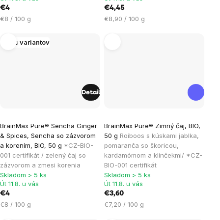
5
5
€4
€4,45
hviezdičiek.
hviezdičiek.
Jednotková
Jednotková
€8 / 100 g
€8,90 / 100 g
cena:
cena:
Viac variantov
Detail
BrainMax Pure® Sencha Ginger
BrainMax Pure® Zimný čaj, BIO,
& Spices, Sencha so zázvorom
50 g
Roiboos s kúskami jablka,
a korením, BIO, 50 g
*CZ-BIO-
pomaranča so škoricou,
001 certifikát / zelený čaj so
kardamómom a klinčekmi/ *CZ-
zázvorom a zmesi korenia
BIO-001 certifikát
Skladom > 5 ks
Skladom > 5 ks
Út 11.8. u vás
Út 11.8. u vás
€4
€3,60
Jednotková
Jednotková
€8 / 100 g
€7,20 / 100 g
cena:
cena: