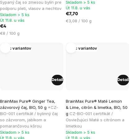
je
Sypaný čaj so zmesou bylín pre
Skladom > 5 ks
Út 11.8. u vás
podporu pleti, vlasov a nechtov
5,0
€7,70
Skladom > 5 ks
z
Út 11.8. u vás
Jednotková
€3,08 / 100 g
5
€4
cena:
hviezdičiek.
Jednotková
€8 / 100 g
cena:
Viac variantov
Viac variantov
Detail
Detail
Priemerné
Priemerné
BrainMax Pure® Ginger Tea,
BrainMax Pure® Maté Lemon
hodnotenie
hodnotenie
zázvorový čaj, BIO, 50 g
*CZ-
& Lime, citrón & limetka, BIO, 50
produktu
produktu
BIO-001 certifikát / bylinný čaj
g
CZ-BIO-001 certifikát /
je
je
so zázvorom, jablkom a
Osviežujúci Maté s citrónom a
pomarančovou kôrou
limetkou
5,0
5,0
Skladom > 5 ks
Skladom > 5 ks
z
z
Út 11.8. u vás
Út 11.8. u vás