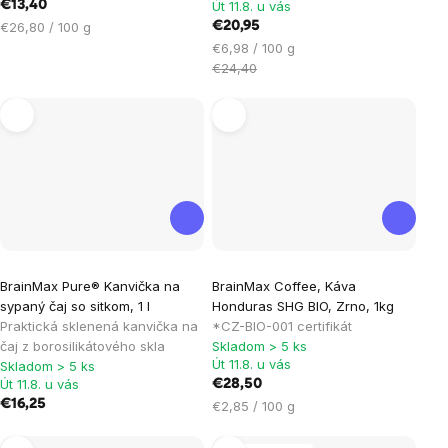
€13,40
Út 11.8. u vás
z
z
Jednotková
€26,80 / 100 g
€20,95
5
5
cena:
Jednotková
€6,98 / 100 g
hviezdičiek.
hviezdičiek.
cena:
€24,40
Priemerné
Priemerné
BrainMax Pure® Kanvička na
BrainMax Coffee, Káva
hodnotenie
hodnotenie
sypaný čaj so sitkom, 1 l
Honduras SHG BIO, Zrno, 1kg
produktu
produktu
Praktická sklenená kanvička na
*CZ-BIO-001 certifikát
je
je
čaj z borosilikátového skla
Skladom > 5 ks
Út 11.8. u vás
Skladom > 5 ks
5,0
5,0
Út 11.8. u vás
€28,50
z
z
€16,25
Jednotková
€2,85 / 100 g
5
5
cena:
hviezdičiek.
hviezdičiek.