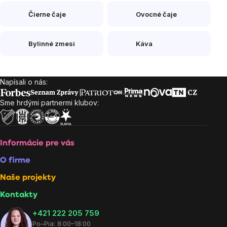
Čierne čaje
Ovocné čaje
Bylinné zmesi
Káva
Napísali o nás:
Zápätie
Sme hrdými partnermi klubov:
Informácie pre vás
O firme
Naše projekty
Kontakty
+421 222 205 759
Po–Pia: 8:00–18:00