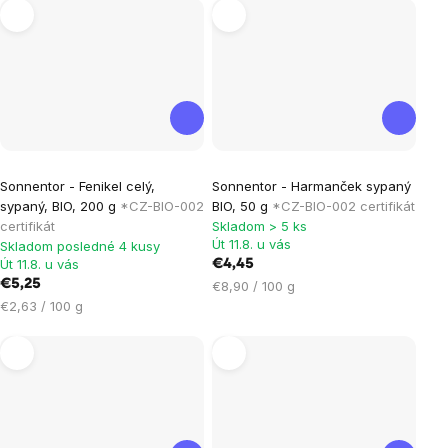
Sonnentor - Fenikel celý,
Sonnentor - Harmanček sypaný
sypaný, BIO, 200 g
*CZ-BIO-002
BIO, 50 g
*CZ-BIO-002 certifikát
certifikát
Skladom > 5 ks
Út 11.8. u vás
Skladom posledné 4 kusy
Út 11.8. u vás
€4,45
€5,25
Jednotková
€8,90 / 100 g
Jednotková
cena:
€2,63 / 100 g
cena: