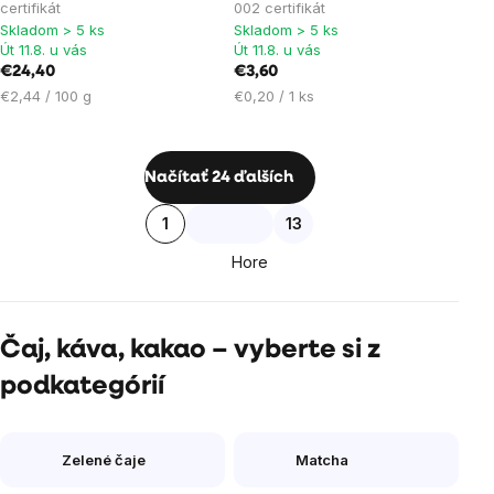
produktu
certifikát
002 certifikát
je
Skladom > 5 ks
Skladom > 5 ks
Út 11.8. u vás
Út 11.8. u vás
5,0
€24,40
€3,60
z
Jednotková
Jednotková
€2,44 / 100 g
€0,20 / 1 ks
5
cena:
cena:
hviezdičiek.
Ovládacie
Načítať 24 ďalších
prvky
Stránkovanie
1
13
výpisu
Hore
Čaj, káva, kakao – vyberte si z
podkategórií
Zelené čaje
Matcha