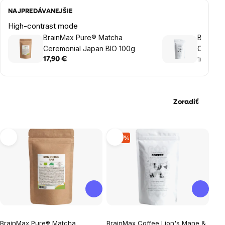
NAJPREDÁVANEJŠIE
High-contrast mode
BrainMax Pure® Matcha
BrainMa
Ceremonial Japan BIO 100g
Chaga, 
200g
16,25 €
17,90 €
Zoradiť
Výpis
–19 %
produktov
Priemerné
Priemerné
BrainMax Pure® Matcha
BrainMax Coffee Lion's Mane &