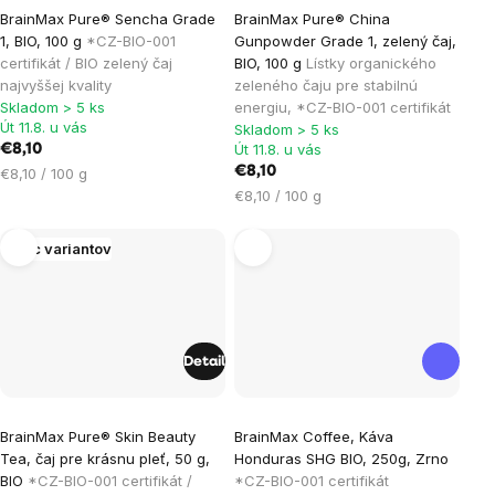
Priemerné
BrainMax Pure® Sencha Grade
BrainMax Pure® China
hodnotenie
1, BIO, 100 g
*CZ-BIO-001
Gunpowder Grade 1, zelený čaj,
produktu
certifikát / BIO zelený čaj
BIO, 100 g
Lístky organického
je
najvyššej kvality
zeleného čaju pre stabilnú
Skladom > 5 ks
energiu, *CZ-BIO-001 certifikát
2,0
Út 11.8. u vás
Skladom > 5 ks
z
Út 11.8. u vás
€8,10
5
Jednotková
€8,10
€8,10 / 100 g
hviezdičiek.
cena:
Jednotková
€8,10 / 100 g
cena:
Viac variantov
Detail
Priemerné
BrainMax Pure® Skin Beauty
BrainMax Coffee, Káva
hodnotenie
Tea, čaj pre krásnu pleť, 50 g,
Honduras SHG BIO, 250g, Zrno
produktu
BIO
*CZ-BIO-001 certifikát /
*CZ-BIO-001 certifikát