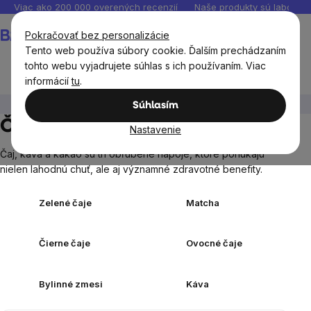
Prejsť
Viac ako 200 000 overených recenzií
Naše produkty sú laborató
na
Nákupný
Pokračovať bez personalizácie
obsah
košík
Tento web používa súbory cookie. Ďalším prechádzaním
tohto webu vyjadrujete súhlas s ich používaním. Viac
informácií
tu
.
Potraviny
Čaj, káva, kakao
Súhlasím
Čaj, káva, kakao
Nastavenie
Čaj, káva a kakao sú tri obľúbené nápoje, ktoré ponúkajú
nielen lahodnú chuť, ale aj významné zdravotné benefity.
Zelené čaje
Matcha
Čierne čaje
Ovocné čaje
Bylinné zmesi
Káva