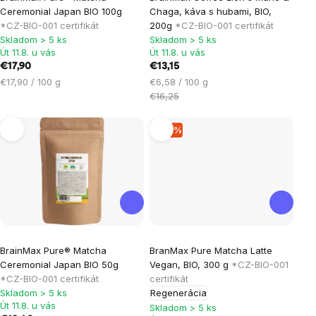
hodnotenie
hodnotenie
Ceremonial Japan BIO 100g
Chaga, káva s hubami, BIO,
produktu
produktu
*CZ-BIO-001 certifikát
200g
*CZ-BIO-001 certifikát
je
je
Skladom > 5 ks
Skladom > 5 ks
Út 11.8. u vás
Út 11.8. u vás
4,9
5,0
€17,90
€13,15
z
z
Jednotková
Jednotková
€17,90 / 100 g
€6,58 / 100 g
5
5
cena:
cena:
€16,25
hviezdičiek.
hviezdičiek.
–14 %
Priemerné
Priemerné
BrainMax Pure® Matcha
BranMax Pure Matcha Latte
hodnotenie
hodnotenie
Ceremonial Japan BIO 50g
Vegan, BIO, 300 g
*CZ-BIO-001
produktu
produktu
*CZ-BIO-001 certifikát
certifikát
je
je
Skladom > 5 ks
Regenerácia
Út 11.8. u vás
5,0
5,0
Skladom > 5 ks