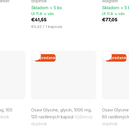
arket
doplnok
Magtein
5,0
Skladom > 5 ks
Skladom > 5 
z
Út 11.8. u vás
Út 11.8. u vás
5
€41,55
€77,05
hviezdičiek.
Jednotková
€0,42 / 1 kapsula
cena:
Vypredané
Vypredané
g, 100
Osavi Glycine, glycín, 1000 mg,
Osavi Glycine
plnok
120 rastlinných kapsúl
Výživový
60 rastlinnýc
doplnok
doplnok