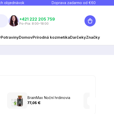
ch objednávok
Doprava zadarmo od €
60
Nákupný
+421 222 205 759
Po–Pia: 8:00–18:00
košík
y
Potraviny
Domov
Prírodná kozmetika
Darčeky
Značky
FUELI
BrainMax Noční hrdinovia
g
77,05 €
22,70