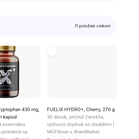
11
položiek celkom
ryptophan 430 mg,
FUELIX HYDRO+, Cherry, 270 g
h kapsúl
30 dávok, príchuť čerešňa,
 esenciálna
výživový doplnok so sladidlom |
a potrebná na
MGFitman x BrainMarket