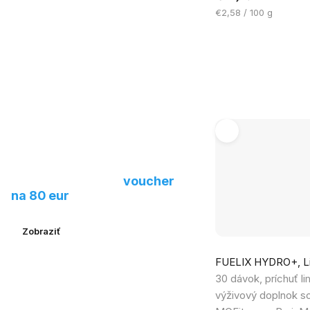
z
Jednotková
€2,58 / 100 g
5
cena:
hviezdičiek.
Navrhnite nám nový
produkt a získajte
voucher
na 80 eur
Zobraziť
FUELIX HYDRO+, Li
30 dávok, príchuť li
výživový doplnok so