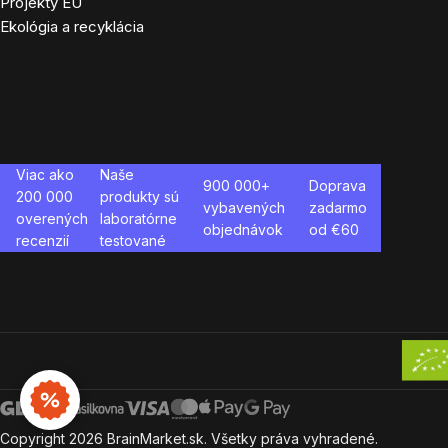
Projekty EU
Ekológia a recyklácia
Viac ako
Naše
900 000+
Doprava
200 000
produkty sú
vybavených
zadarmo
overených
laboratórne
objednávok
od €
60
recenzií
testované
Copyright
2026
BrainMarket.sk. Všetky práva vyhradené.