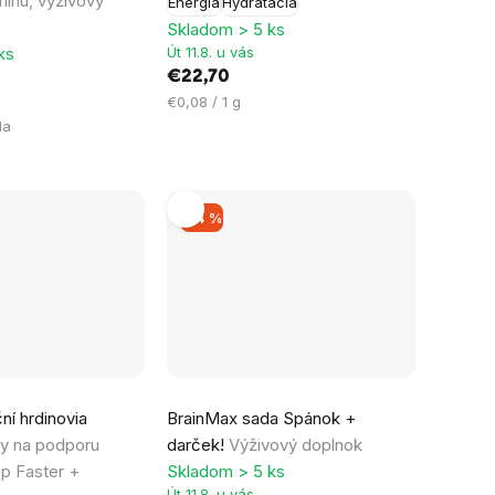
nínu, výživový
Energia
Hydratácia
Skladom > 5 ks
ks
Út 11.8. u vás
€22,70
Jednotková
€0,08 / 1 g
cena:
la
–14 %
í hrdinovia
BrainMax sada Spánok +
vy na podporu
darček!
Výživový doplnok
p Faster +
Skladom > 5 ks
Út 11.8. u vás