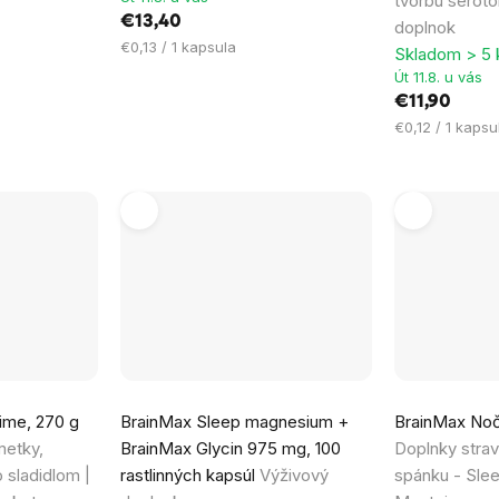
tvorbu seroto
z
z
€13,40
doplnok
5
5
Jednotková
€0,13 / 1 kapsula
Skladom > 5 
hviezdičiek.
hviezdičiek.
cena:
Út 11.8. u vás
€11,90
Jednotková
€0,12 / 1 kapsu
cena:
Priemerné
me, 270 g
BrainMax Sleep magnesium +
BrainMax Nočn
hodnotenie
metky,
BrainMax Glycin 975 mg, 100
Doplnky stra
produktu
 sladidlom |
rastlinných kapsúl
Výživový
spánku - Slee
je