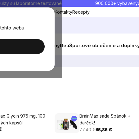
ukty sú laboratórne testované
900 000+ vybavený
Blog
O nás
Doprava a platba
Kontakty
Recepty
 tohto webu
balenia
Novinky
Muži
Ženy
Deti
Športové oblečenie a doplnk
ax Glycin 975 mg, 100
BrainMax sada Spánok +
nných kapsúl
darček!
77,40 €
€
65,85 €