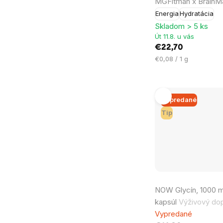
MGFitman x BrainM
Energia
Hydratácia
Skladom > 5 ks
Út 11.8. u vás
€22,70
Jednotková
€0,08 / 1 g
cena:
Vypredané
Tip
NOW Glycín, 1000 m
kapsúl
Výživový do
Vypredané