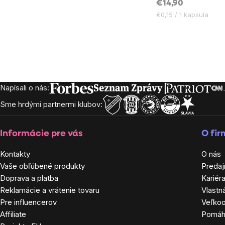
€14,90
Jednotková
€0,15 / 1 kapsula
cena:
Ovládacie
prvky
Napísali o nás:
Zápätie
výpisu
Sme hrdými partnermi klubov:
Informácie pre vás
O fi
Kontakty
O nás
Vaše obľúbené produkty
Predaj
Doprava a platba
Kariér
Reklamácie a vrátenie tovaru
Vlastn
Pre influencerov
Veľko
Affiliate
Pomá