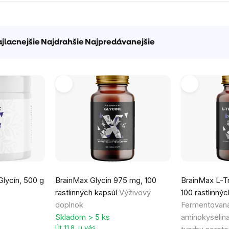
jlacnejšie
Najdrahšie
Najpredávanejšie
Priemerné
Priemerné
Glycín, 500 g
BrainMax Glycin 975 mg, 100
BrainMax L-T
hodnotenie
hodnotenie
rastlinných kapsúl
Výživový
100 rastlinnýc
produktu
produktu
doplnok
Fermentovaná
je
je
Skladom > 5 ks
aminokyselin
5,0
5,0
Út 11.8. u vás