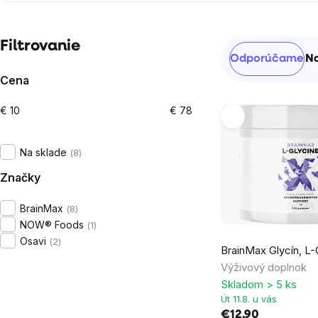
Bočný
Filtrovanie
Radenie
Odporúčame
Na
panel
produktov
Cena
€
10
€
78
Výpis
produktov
Na sklade
8
Značky
BrainMax
8
NOW® Foods
1
Priemerné
Osavi
2
BrainMax Glycín, L-
hodnotenie
Výživový doplnok
produktu
Skladom > 5 ks
je
Út 11.8. u vás
4,5
€12,90