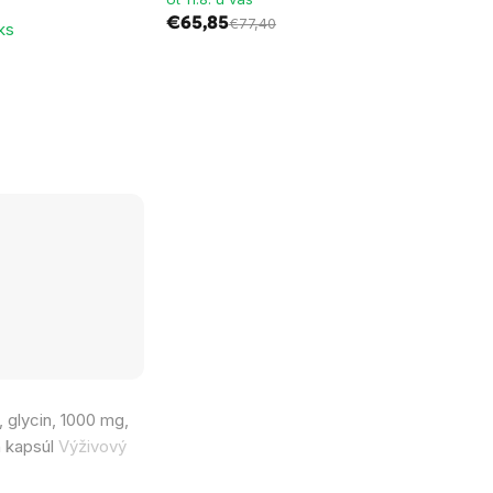
€65,85
€77,40
ks
, glycin, 1000 mg,
h kapsúl
Výživový