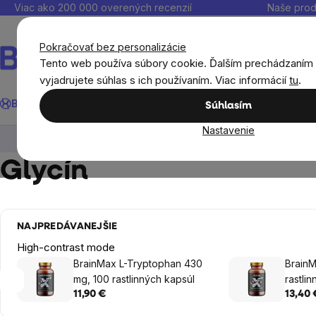
Prejsť
Viac ako 200 000 overených recenzií
Naše prod
na
obsah
Pokračovať bez personalizácie
Tento web používa súbory cookie. Ďalším prechádzaním
vyjadrujete súhlas s ich používaním. Viac informácií
tu
.
Hľadať
BrainMax®
Leto
Ušetri
Ciele
Výživové doplnky
Výhodné 
Súhlasím
Nastavenie
Výživové doplnky
Aminokyseliny
Glycín
Glycín
NAJPREDÁVANEJŠIE
High-contrast mode
BrainMax L-Tryptophan 430
BrainM
mg, 100 rastlinných kapsúl
rastli
11,90 €
13,40 