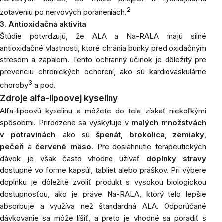
2
zotaveniu po nervových poraneniach.
3. Antioxidačná aktivita
Štúdie potvrdzujú, že ALA a Na-RALA majú silné
antioxidačné vlastnosti, ktoré chránia bunky pred oxidačným
stresom a zápalom. Tento ochranný účinok je dôležitý pre
prevenciu chronických ochorení, ako sú kardiovaskulárne
3
choroby
a pod.
Zdroje alfa-lipoovej kyseliny
Alfa-lipoovú kyselinu a môžete do tela získať niekoľkými
spôsobmi. Prirodzene sa vyskytuje v
malých množstvách
v potravinách
, ako sú
špenát
,
brokolica
,
zemiaky
,
pečeň
a
červené mäso
. Pre dosiahnutie terapeutických
dávok je však často vhodné užívať
doplnky stravy
dostupné vo forme kapsúl, tabliet alebo práškov. Pri výbere
doplnku je dôležité zvoliť produkt s vysokou biologickou
dostupnosťou, ako je práve Na-RALA, ktorý telo lepšie
absorbuje a využíva než štandardná ALA. Odporúčané
dávkovanie sa môže líšiť, a preto je vhodné sa poradiť s