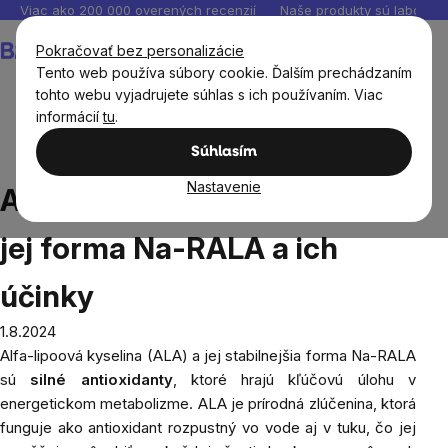
Prejsť
Viac ako 200 000 overených recenzií
Naše produkty sú laborató
na
Nákupný
Pokračovať bez personalizácie
obsah
košík
Tento web používa súbory cookie. Ďalším prechádzaním
tohto webu vyjadrujete súhlas s ich používaním. Viac
informácií
tu
.
Blog
Alfa-lipoová kyselina (ALA), jej forma Na-RALA a
Súhlasím
ich účinky
Nastavenie
Alfa-lipoová kyselina (ALA),
jej forma Na-RALA a ich
účinky
1.8.2024
Alfa-lipoová kyselina (ALA) a jej stabilnejšia forma Na-RALA
sú
silné antioxidanty
, ktoré hrajú kľúčovú úlohu v
energetickom metabolizme. ALA je prírodná zlúčenina, ktorá
funguje ako antioxidant rozpustný vo vode aj v tuku, čo jej