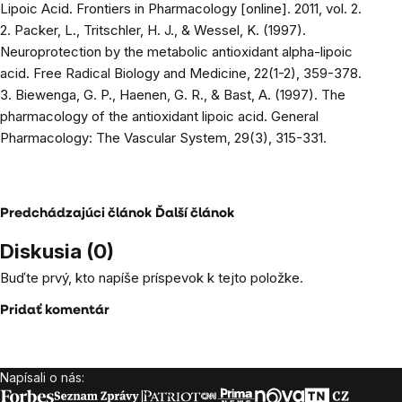
Lipoic Acid. Frontiers in Pharmacology [online]. 2011, vol. 2.
2. Packer, L., Tritschler, H. J., & Wessel, K. (1997).
Neuroprotection by the metabolic antioxidant alpha-lipoic
acid. Free Radical Biology and Medicine, 22(1-2), 359-378.
3. Biewenga, G. P., Haenen, G. R., & Bast, A. (1997). The
pharmacology of the antioxidant lipoic acid. General
Pharmacology: The Vascular System, 29(3), 315-331.
Predchádzajúci článok
Ďalší článok
Diskusia (0)
Buďte prvý, kto napíše príspevok k tejto položke.
Pridať komentár
Napísali o nás:
Zápätie