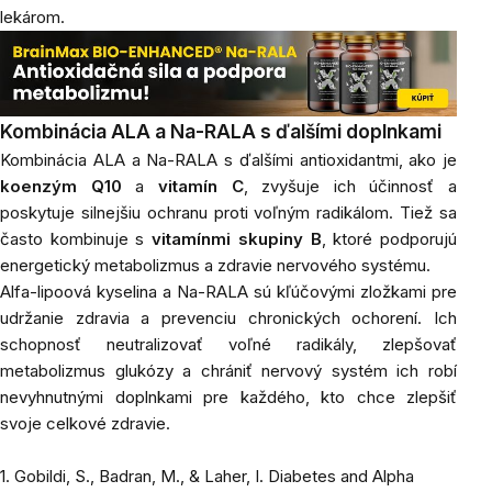
lekárom.
Kombinácia ALA a Na-RALA s ďalšími doplnkami
Kombinácia ALA a Na-RALA s ďalšími antioxidantmi, ako je
koenzým Q10
a
vitamín C
, zvyšuje ich účinnosť a
poskytuje silnejšiu ochranu proti voľným radikálom. Tiež sa
často kombinuje s
vitamínmi skupiny B
, ktoré podporujú
energetický metabolizmus a zdravie nervového systému.
Alfa-lipoová kyselina a Na-RALA sú kľúčovými zložkami pre
udržanie zdravia a prevenciu chronických ochorení. Ich
schopnosť neutralizovať voľné radikály, zlepšovať
metabolizmus glukózy a chrániť nervový systém ich robí
nevyhnutnými doplnkami pre každého, kto chce zlepšiť
svoje celkové zdravie.
1. Gobildi, S., Badran, M., & Laher, I. Diabetes and Alpha