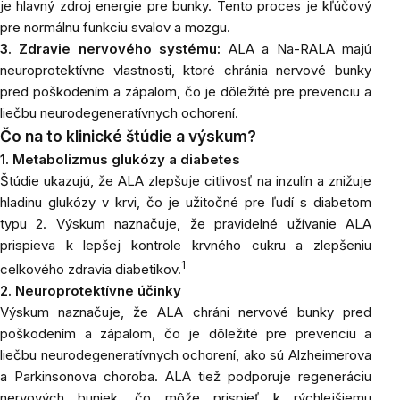
je hlavný zdroj energie pre bunky. Tento proces je kľúčový
pre normálnu funkciu svalov a mozgu.
3. Zdravie nervového systému:
ALA a Na-RALA majú
neuroprotektívne vlastnosti, ktoré chránia nervové bunky
pred poškodením a zápalom, čo je dôležité pre prevenciu a
liečbu neurodegeneratívnych ochorení.
Čo na to klinické štúdie a výskum?
1. Metabolizmus glukózy a diabetes
Štúdie ukazujú, že ALA zlepšuje citlivosť na inzulín a znižuje
hladinu glukózy v krvi, čo je užitočné pre ľudí s diabetom
typu 2. Výskum naznačuje, že pravidelné užívanie ALA
prispieva k lepšej kontrole krvného cukru a zlepšeniu
1
celkového zdravia diabetikov.
2. Neuroprotektívne účinky
Výskum naznačuje, že ALA chráni nervové bunky pred
poškodením a zápalom, čo je dôležité pre prevenciu a
liečbu neurodegeneratívnych ochorení, ako sú Alzheimerova
a Parkinsonova choroba. ALA tiež podporuje regeneráciu
nervových buniek, čo môže prispieť k rýchlejšiemu