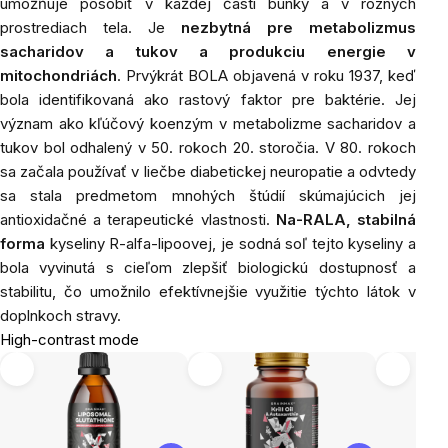
umožňuje pôsobiť v každej časti bunky a v rôznych
prostrediach tela. Je
nezbytná pre metabolizmus
sacharidov a tukov a produkciu energie v
mitochondriách
. Prvýkrát BOLA objavená v roku 1937, keď
bola identifikovaná ako rastový faktor pre baktérie. Jej
význam ako kľúčový koenzým v metabolizme sacharidov a
tukov bol odhalený v 50. rokoch 20. storočia. V 80. rokoch
sa začala používať v liečbe diabetickej neuropatie a odvtedy
sa stala predmetom mnohých štúdií skúmajúcich jej
antioxidačné a terapeutické vlastnosti.
Na-RALA, stabilná
forma
kyseliny R-alfa-lipoovej, je sodná soľ tejto kyseliny a
bola vyvinutá s cieľom zlepšiť biologickú dostupnosť a
stabilitu, čo umožnilo efektívnejšie využitie týchto látok v
doplnkoch stravy.
High-contrast mode