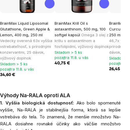
BrainMax Liquid Liposomal
BrainMax Krill Oil s
BrainMax L
Glutathione, Green Apple &
astaxanthinom, 500 mg, 100
Curcumin, 
Lemon, 400 mg, 250 ml
softgel kapsúl
Omega 3 olej z
250 ml
Ved
Vedecky overená 63x vyššia
krillu s astaxantínom a
46,7x vyšši
vstrebateľnosť, s prírodnými
fosfolipidmi, výživový doplnok
prírodnými
konzervantmi, 25 dávok,
Skladom > 5 ks
dávok, výž
pozajtra 11.8. u vás
výživový doplnok
Skladom > 
pozajtra 11.
40,75 €
Skladom > 5 ks
pozajtra 11.8. u vás
26,45 €
34,60 €
Výhody Na-RALA oproti ALA
1. Vyššia biologická dostupnosť:
Ako bolo spomenuté
vyššie, Na-RALA je stabilnejšia forma, ktorá sa lepšie
vstrebáva do tela. To znamená, že menšie množstvo Na-
RALA dosiahne rovnaké účinky ako väčšie množstvo