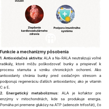
Funkcie a mechanizmy pôsobenia
1. Antioxidačná aktivita:
ALA a Na-RALA neutralizujú voľné
radikály, ktoré môžu poškodzovať bunky a prispievať k
procesu starnutia a vzniku chronických ochorení. Ako
antioxidanty chránia bunky pred oxidačným stresom a
podporujú regeneráciu ďalších antioxidantov, ako je vitamín
C a E.
2. Energetický metabolizmus:
ALA je kofaktor pre
enzýmy v mitochondriách, kde sa produkuje energia.
Pomáha pri premene glukózy na ATP (adenozín trifosfát), čo