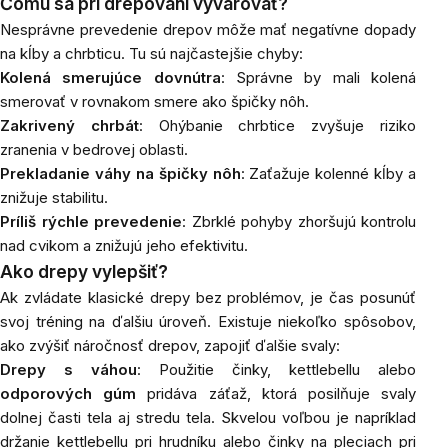
Čomu sa pri drepovaní vyvarovať?
Nesprávne prevedenie drepov môže mať negatívne dopady
na kĺby a chrbticu. Tu sú najčastejšie chyby:
Kolená smerujúce dovnútra
: Správne by mali kolená
smerovať v rovnakom smere ako špičky nôh.
Zakrivený chrbát
: Ohýbanie chrbtice zvyšuje riziko
zranenia v bedrovej oblasti.
Prekladanie váhy na špičky nôh
: Zaťažuje kolenné kĺby a
znižuje stabilitu.
Príliš rýchle prevedenie
: Zbrklé pohyby zhoršujú kontrolu
nad cvikom a znižujú jeho efektivitu.
Ako drepy vylepšiť?
Ak zvládate klasické drepy bez problémov, je čas posunúť
svoj tréning na ďalšiu úroveň. Existuje niekoľko spôsobov,
ako zvýšiť náročnosť drepov, zapojiť ďalšie svaly:
Drepy s váhou
: Použitie činky, kettlebellu alebo
odporových gúm
pridáva záťaž, ktorá posilňuje svaly
dolnej časti tela aj stredu tela. Skvelou voľbou je napríklad
držanie kettlebellu pri hrudníku alebo činky na pleciach pri