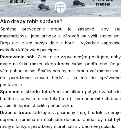
Ako drepy robiť správne?
Správne prevedenie drepu je zásadné, aby ste
maximalizovali jeho prínosy a zároveň sa vyhli zraneniam.
Drep nie je len pohyb dole a hore – vyžaduje zapojenie
niekoľko kľúčových princípov.
Postavenie nôh:
Začnite so vzpriameným postojom, nohy
majte na šírku ramien alebo trochu širšie, podľa toho, čo je
vám pohodlnejšie. Špičky nôh by mali smerovať mierne von,
čo prirodzene zrovná bedrá a kolená do správneho
postavenia.
Spevnenie stredu tela:
Pred začiatkom pohybu zatiahnite
brucho a spevnite stred tela (core). Tým ochránite chrbticu
a zaistíte lepšiu stabilitu počas cviku.
Držanie trupu:
Udržujte vzpriamený trup, hrudník smeruje
dopredu, ramená sú stiahnuté dozadu. Chrbát by mal byť
rovný s ľahkým prirodzeným prehnutím v bedrovej oblasti.