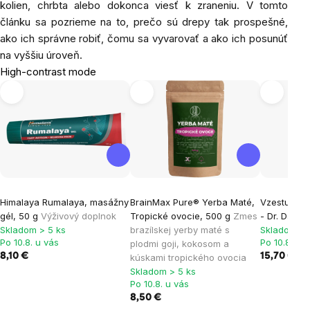
kolien, chrbta alebo dokonca viesť k zraneniu. V tomto
článku sa pozrieme na to, prečo sú drepy tak prospešné,
ako ich správne robiť, čomu sa vyvarovať a ako ich posunúť
na vyššiu úroveň.
High-contrast mode
Himalaya Rumalaya, masážny
BrainMax Pure® Yerba Maté,
Vzestup po
gél, 50 g
Výživový doplnok
Tropické ovocie, 500 g
Zmes
- Dr. David
Skladom > 5 ks
brazílskej yerby maté s
Skladom > 
Po 10.8. u vás
Po 10.8. u 
plodmi goji, kokosom a
8,10 €
15,70 €
kúskami tropického ovocia
Skladom > 5 ks
Po 10.8. u vás
8,50 €