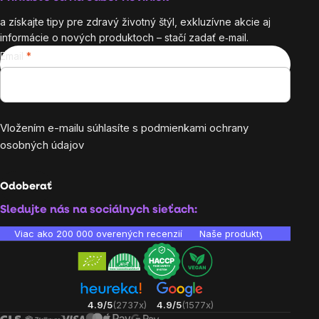
a získajte tipy pre zdravý životný štýl, exkluzívne akcie aj
informácie o nových produktoch – stačí zadať e‑mail.
Email
Vložením e-mailu súhlasíte s
podmienkami ochrany
osobných údajov
Odoberať
Sledujte nás na sociálnych sieťach:
Viac ako 200 000 overených recenzií
Naše produkty sú laborató
4.9/5
(2737x)
4.9/5
(1577x)