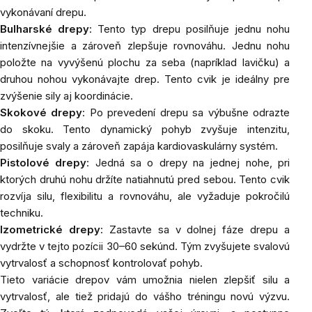
vykonávaní drepu.
Bulharské drepy
: Tento typ drepu posilňuje jednu nohu
intenzívnejšie a zároveň zlepšuje rovnováhu. Jednu nohu
položte na vyvýšenú plochu za seba (napríklad lavičku) a
druhou nohou vykonávajte drep. Tento cvik je ideálny pre
zvýšenie sily aj koordinácie.
Skokové drepy
: Po prevedení drepu sa výbušne odrazte
do skoku. Tento dynamický pohyb zvyšuje intenzitu,
posilňuje svaly a zároveň zapája kardiovaskulárny systém.
Pistolové drepy
: Jedná sa o drepy na jednej nohe, pri
ktorých druhú nohu držíte natiahnutú pred sebou. Tento cvik
rozvíja silu, flexibilitu a rovnováhu, ale vyžaduje pokročilú
techniku.
Izometrické drepy
: Zastavte sa v dolnej fáze drepu a
vydržte v tejto pozícii 30–60 sekúnd. Tým zvyšujete svalovú
vytrvalosť a schopnosť kontrolovať pohyb.
Tieto variácie drepov vám umožnia nielen zlepšiť silu a
vytrvalosť, ale tiež pridajú do vášho tréningu novú výzvu.