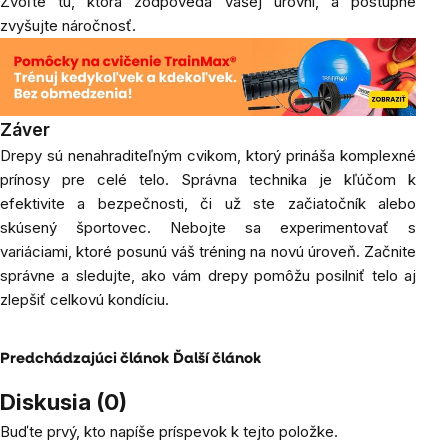
Zvoľte tú, ktorá zodpovedá vašej úrovni, a postupne
zvyšujte náročnosť.
Záver
Drepy sú nenahraditeľným cvikom, ktorý prináša komplexné
prínosy pre celé telo. Správna technika je kľúčom k
efektivite a bezpečnosti, či už ste začiatočník alebo
skúsený športovec. Nebojte sa experimentovať s
variáciami, ktoré posunú váš tréning na novú úroveň. Začnite
správne a sledujte, ako vám drepy pomôžu posilniť telo aj
zlepšiť celkovú kondíciu.
Predchádzajúci článok
Ďalší článok
Diskusia (0)
Buďte prvý, kto napíše príspevok k tejto položke.