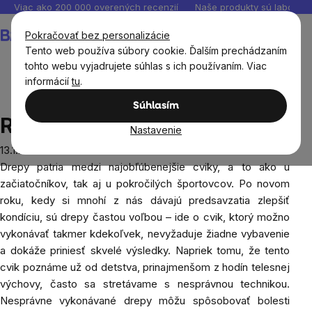
Prejsť
Viac ako 200 000 overených recenzií
Naše produkty sú laborató
na
Nákupný
Pokračovať bez personalizácie
obsah
košík
Tento web používa súbory cookie. Ďalším prechádzaním
tohto webu vyjadrujete súhlas s ich používaním. Viac
informácií
tu
.
Blog
Robíte drepy správne?
Súhlasím
Robíte drepy správne?
Nastavenie
13.1.2025
Drepy patria medzi najobľúbenejšie cviky, a to ako u
začiatočníkov, tak aj u pokročilých športovcov. Po novom
roku, kedy si mnohí z nás dávajú predsavzatia zlepšiť
kondíciu, sú drepy častou voľbou – ide o cvik, ktorý možno
vykonávať takmer kdekoľvek, nevyžaduje žiadne vybavenie
a dokáže priniesť skvelé výsledky. Napriek tomu, že tento
cvik poznáme už od detstva, prinajmenšom z hodín telesnej
výchovy, často sa stretávame s nesprávnou technikou.
Nesprávne vykonávané drepy môžu spôsobovať bolesti