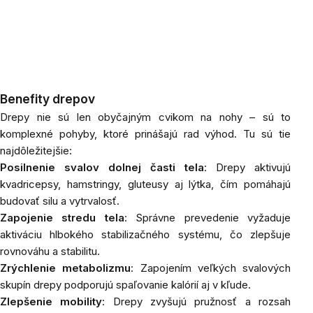
Benefity drepov
Drepy nie sú len obyčajným cvikom na nohy – sú to
komplexné pohyby, ktoré prinášajú rad výhod. Tu sú tie
najdôležitejšie:
Posilnenie svalov dolnej časti tela
: Drepy aktivujú
kvadricepsy, hamstringy, gluteusy aj lýtka, čím pomáhajú
budovať silu a vytrvalosť.
Zapojenie stredu tela
: Správne prevedenie vyžaduje
aktiváciu hlbokého stabilizačného systému, čo zlepšuje
rovnováhu a stabilitu.
Zrýchlenie metabolizmu
: Zapojením veľkých svalových
skupín drepy podporujú spaľovanie kalórií aj v kľude.
Zlepšenie mobility
: Drepy zvyšujú pružnosť a rozsah