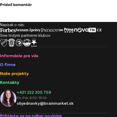
Pridať komentár
Napísali o nás:
Zápätie
Sme hrdými partnermi klubov:
Informácie pre vás
O firme
Naše projekty
Kontakty
+421 222 205 759
Po–Pia: 8:00–18:00
objednavky@brainmarket.sk
Prihláste sa na odber noviniek