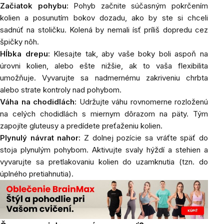
Začiatok pohybu:
Pohyb začnite súčasným pokrčením
kolien a posunutím bokov dozadu, ako by ste si chceli
sadnúť na stoličku. Kolená by nemali ísť príliš dopredu cez
špičky nôh.
Hĺbka drepu:
Klesajte tak, aby vaše boky boli aspoň na
úrovni kolien, alebo ešte nižšie, ak to vaša flexibilita
umožňuje. Vyvarujte sa nadmernému zakriveniu chrbta
alebo strate kontroly nad pohybom.
Váha na chodidlách:
Udržujte váhu rovnomerne rozloženú
na celých chodidlách s miernym dôrazom na päty. Tým
zapojíte gluteusy a predídete preťaženiu kolien.
Plynulý návrat nahor:
Z dolnej pozície sa vráťte späť do
stoja plynulým pohybom. Aktivujte svaly hýždí a stehien a
vyvarujte sa pretlakovaniu kolien do uzamknutia (tzn. do
úplného pretiahnutia).