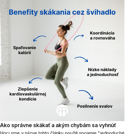
Ako správne skákať a akým chybám sa vyhnúť
Hoci sme v názve tohto článku použili spojenie "jednoduché