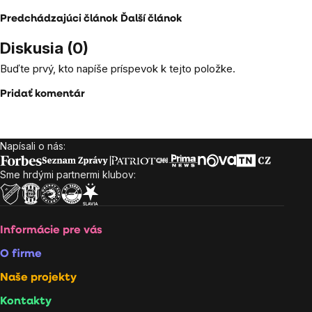
Predchádzajúci článok
Ďalší článok
Diskusia (0)
Buďte prvý, kto napíše príspevok k tejto položke.
Pridať komentár
Napísali o nás:
Zápätie
Sme hrdými partnermi klubov:
Informácie pre vás
O firme
Naše projekty
Kontakty