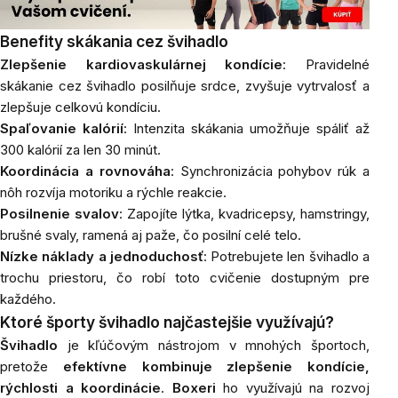
Benefity skákania cez švihadlo
Zlepšenie kardiovaskulárnej kondície
: Pravidelné
skákanie cez švihadlo posilňuje srdce, zvyšuje vytrvalosť a
zlepšuje celkovú kondíciu.
Spaľovanie kalórií
: Intenzita skákania umožňuje spáliť až
300 kalórií za len 30 minút.
Koordinácia a rovnováha
: Synchronizácia pohybov rúk a
nôh rozvíja motoriku a rýchle reakcie.
Posilnenie svalov
: Zapojíte lýtka, kvadricepsy, hamstringy,
brušné svaly, ramená aj paže, čo posilní celé telo.
Nízke náklady a jednoduchosť
: Potrebujete len švihadlo a
trochu priestoru, čo robí toto cvičenie dostupným pre
každého.
Ktoré športy švihadlo najčastejšie využívajú?
Švihadlo
je kľúčovým nástrojom v mnohých športoch,
pretože
efektívne kombinuje zlepšenie kondície,
rýchlosti a koordinácie
.
Boxeri
ho využívajú na rozvoj