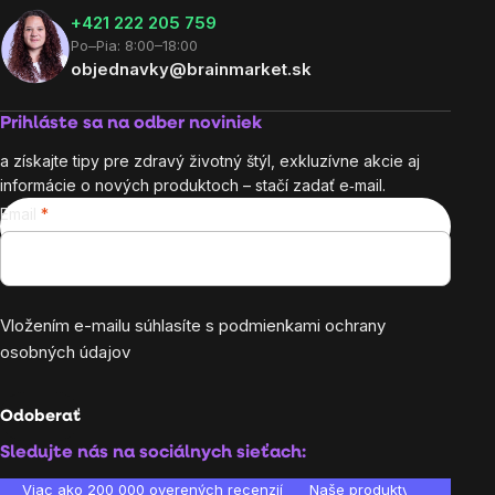
+421 222 205 759
Po–Pia: 8:00–18:00
objednavky@brainmarket.sk
Prihláste sa na odber noviniek
a získajte tipy pre zdravý životný štýl, exkluzívne akcie aj
informácie o nových produktoch – stačí zadať e‑mail.
Email
Vložením e-mailu súhlasíte s
podmienkami ochrany
osobných údajov
Odoberať
Sledujte nás na sociálnych sieťach:
Viac ako 200 000 overených recenzií
Naše produkty sú laborató