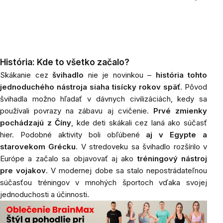
História: Kde to všetko začalo?
Skákanie cez
švihadlo
nie je novinkou –
história tohto
jednoduchého nástroja siaha tisícky rokov späť
. Pôvod
švihadla možno hľadať v dávnych civilizáciách, kedy sa
používali povrazy na zábavu aj cvičenie.
Prvé zmienky
pochádzajú z Číny
, kde deti skákali cez laná ako súčasť
hier. Podobné aktivity boli obľúbené
aj v Egypte a
starovekom Grécku
. V stredoveku sa švihadlo rozšírilo v
Európe a začalo sa objavovať aj ako
tréningový nástroj
pre vojakov
. V modernej dobe sa stalo nepostrádateľnou
súčasťou tréningov v mnohých športoch vďaka svojej
jednoduchosti a účinnosti.