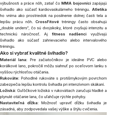
výbušnosti a práce nôh, zatiaľ čo
MMA bojovníci
zapájajú
švihadlo ako súčasť kardiovaskulárneho tréningu.
Atletika
ho vníma ako prostriedok na posilnenie dolnej časti tela a
lepšiu prácu nôh.
CrossFitové
tréningy často obsahujú
„double unders“, čo sú dvojskoky, ktoré zvyšujú intenzitu a
technickú náročnosť. Aj
fitness nadšenci
využívajú
švihadlo ako súčasť zahrievacieho alebo intervalového
tréningu.
Ako si vybrať kvalitné švihadlo?
Materiál lana
: Pre začiatočníkov je ideálne PVC alebo
korálkové lano, pokročilí môžu siahnuť po oceľovom lanku s
vyššou rýchlosťou otáčania.
Rukoväte
: Pohodlné rukoväte s protišmykovým povrchom
zabezpečia lepšiu kontrolu švihadla pri intenzívnom skákaní.
Ložiská
: Guľôčkové ložiská v rukovätiach zaručujú hladké a
plynulé otáčanie lana, čo uľahčuje rýchle pohyby.
Nastaviteľná dĺžka
: Možnosť upraviť dĺžku švihadla je
zásadná, aby zodpovedala vašej výške a štýlu cvičenia.