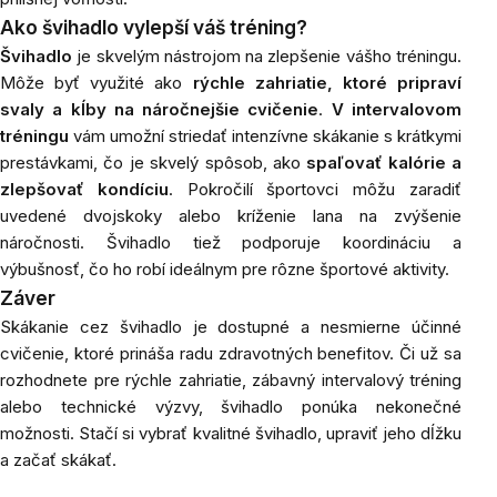
Ako švihadlo vylepší váš tréning?
Švihadlo
je skvelým nástrojom na zlepšenie vášho tréningu.
Môže byť využité ako
rýchle zahriatie, ktoré pripraví
svaly a kĺby na náročnejšie cvičenie
.
V intervalovom
tréningu
vám umožní striedať intenzívne skákanie s krátkymi
prestávkami, čo je skvelý spôsob, ako
spaľovať kalórie a
zlepšovať kondíciu
. Pokročilí športovci môžu zaradiť
uvedené dvojskoky alebo kríženie lana na zvýšenie
náročnosti. Švihadlo tiež podporuje koordináciu a
výbušnosť, čo ho robí ideálnym pre rôzne športové aktivity.
Záver
Skákanie cez švihadlo je dostupné a nesmierne účinné
cvičenie, ktoré prináša radu zdravotných benefitov. Či už sa
rozhodnete pre rýchle zahriatie, zábavný intervalový tréning
alebo technické výzvy, švihadlo ponúka nekonečné
možnosti. Stačí si vybrať kvalitné švihadlo, upraviť jeho dĺžku
a začať skákať.