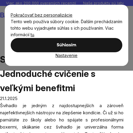
Prejsť
Viac ako 200 000 overených recenzií
Naše produkty sú laborató
na
Nákupný
Pokračovať bez personalizácie
obsah
košík
Tento web používa súbory cookie. Ďalším prechádzaním
tohto webu vyjadrujete súhlas s ich používaním. Viac
informácií
tu
.
Blog
Skákanie cez švihadlo: Jednoduché cvičenie s
Súhlasím
veľkými benefitmi
Nastavenie
Skákanie cez švihadlo:
Jednoduché cvičenie s
veľkými benefitmi
21.1.2025
Švihadlo je jedným z najdostupnejších a zároveň
najefektívnejších nástrojov na zlepšenie kondície. Či už si ho
pamätáte zo školy alebo ho spájate s profesionálnymi
boxermi, skákanie cez švihadlo je univerzálna forma