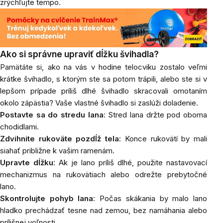
zrýchľujte tempo.
Ako si správne upraviť dĺžku švihadla?
Pamätáte si, ako na vás v hodine telocviku zostalo veľmi
krátke švihadlo, s ktorým ste sa potom trápili, alebo ste si v
lepšom prípade príliš dlhé švihadlo skracovali omotaním
okolo zápästia? Vaše vlastné švihadlo si zaslúži doladenie.
Postavte sa do stredu lana
: Stred lana držte pod oboma
chodidlami.
Zdvihnite rukoväte pozdĺž tela
: Konce rukovätí by mali
siahať približne k vašim ramenám.
Upravte dĺžku
: Ak je lano príliš dlhé, použite nastavovací
mechanizmus na rukovätiach alebo odrežte prebytočné
lano.
Skontrolujte pohyb lana
: Počas skákania by malo lano
hladko prechádzať tesne nad zemou, bez namáhania alebo
prílišnej voľnosti.