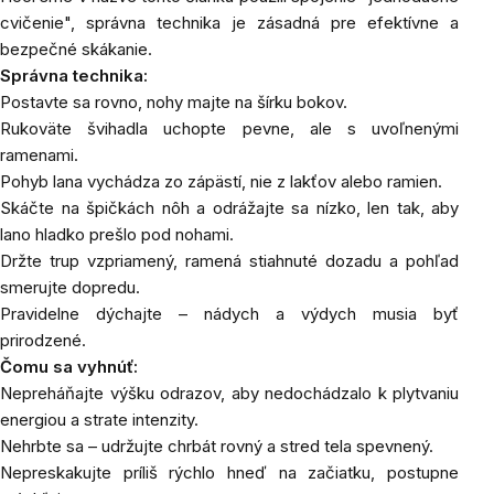
cvičenie", správna technika je zásadná pre efektívne a
bezpečné skákanie.
Správna technika:
Postavte sa rovno, nohy majte na šírku bokov.
Rukoväte švihadla uchopte pevne, ale s uvoľnenými
ramenami.
Pohyb lana vychádza zo zápästí, nie z lakťov alebo ramien.
Skáčte na špičkách nôh a odrážajte sa nízko, len tak, aby
lano hladko prešlo pod nohami.
Držte trup vzpriamený, ramená stiahnuté dozadu a pohľad
smerujte dopredu.
Pravidelne dýchajte – nádych a výdych musia byť
prirodzené.
Čomu sa vyhnúť:
Nepreháňajte výšku odrazov, aby nedochádzalo k plytvaniu
energiou a strate intenzity.
Nehrbte sa – udržujte chrbát rovný a stred tela spevnený.
Nepreskakujte príliš rýchlo hneď na začiatku, postupne