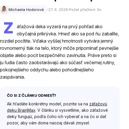
Michaela Hodorová
27. 6. 2026
Počet přečtení:
0
x
Z
áťažová deka vyzerá na prvý pohľad ako
obyčajná prikrývka. Hneď ako sa pod ňu zabalíte,
rozdiel pocítite. Vďaka vyššej hmotnosti vytvára jemný
rovnomerný tlak na telo, ktorý môže pripomínať pevnejšie
objatie alebo pocit bezpečného zavinutia. Práve preto si
ju ľudia často zaobstarávajú ako súčasť večernej rutiny,
pokojnejšieho oddychu alebo pohodlnejšieho
zaspávania.
ČO SI Z ČLÁNKU ODNIESŤ?
Ak hľadáte konkrétny model, pozrite sa na
záťažovú
deku BrainMax
. V článku si vysvetlíme, ako záťažové
deky fungujú, podľa čoho ich vyberať a na čo si dať
pozor, aby vám doma naozaj dávali zmysel.