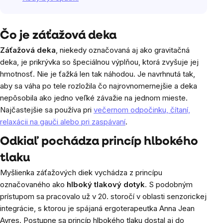
Čo je záťažová deka
Záťažová deka
, niekedy označovaná aj ako gravitačná
deka, je prikrývka so špeciálnou výplňou, ktorá zvyšuje jej
hmotnosť. Nie je ťažká len tak náhodou. Je navrhnutá tak,
aby sa váha po tele rozložila čo najrovnomernejšie a deka
nepôsobila ako jedno veľké závažie na jednom mieste.
Najčastejšie sa používa pri
večernom odpočinku, čítaní,
relaxácii na gauči alebo pri zaspávaní
.
Odkiaľ pochádza princíp hlbokého
tlaku
Myšlienka záťažových diek vychádza z princípu
označovaného ako
hlboký tlakový dotyk
. S podobným
prístupom sa pracovalo už v 20. storočí v oblasti senzorickej
integrácie, s ktorou je spájaná ergoterapeutka Anna Jean
Ayres. Postupne sa princíp hlbokého tlaku dostal aj do