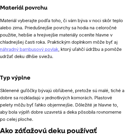
Materiál povrchu
Materiál vyberajte podľa toho, či vám býva v noci skôr teplo
alebo zima. Priedušnejšie povrchy sa hodia na celoročné
použitie, hebšie a hrejivejšie materiály oceníte hlavne v
chladnejšej časti roka. Praktickým doplnkom môže byť aj
náhradný bambusový povlak
, ktorý uľahčí údržbu a pomôže
udržať deku dlhšie sviežu.
Typ výplne
Sklenené guľôčky bývajú obľúbené, pretože sú malé, tiché a
dobre sa rozkladajú v jednotlivých komorách. Plastové
pelety môžu byť ľahko objemnejšie. Dôležité je hlavne to,
aby bola výplň dobre uzavretá a deka pôsobila rovnomerne
po celej ploche.
Ako záťažovú deku používať