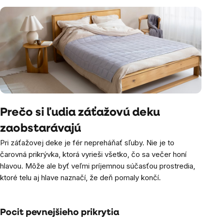
Prečo si ľudia záťažovú deku
zaobstarávajú
Pri záťažovej deke je fér nepreháňať sľuby. Nie je to
čarovná prikrývka, ktorá vyrieši všetko, čo sa večer honí
hlavou. Môže ale byť veľmi príjemnou súčasťou prostredia,
ktoré telu aj hlave naznačí, že deň pomaly končí.
Pocit pevnejšieho prikrytia