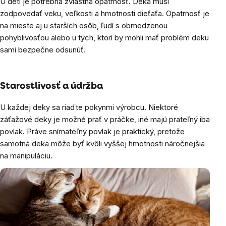
U detí je potrebná zvláštna opatrnosť. Deka musí
zodpovedať veku, veľkosti a hmotnosti dieťaťa. Opatrnosť je
na mieste aj u starších osôb, ľudí s obmedzenou
pohyblivosťou alebo u tých, ktorí by mohli mať problém deku
sami bezpečne odsunúť.
Starostlivosť a údržba
U každej deky sa riaďte pokynmi výrobcu. Niektoré
záťažové deky je možné prať v práčke, iné majú prateľný iba
povlak. Práve snímateľný povlak je praktický, pretože
samotná deka môže byť kvôli vyššej hmotnosti náročnejšia
na manipuláciu.