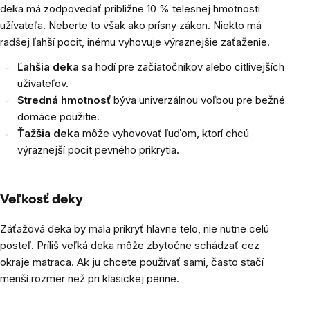
deka má zodpovedať približne 10 % telesnej hmotnosti
užívateľa. Neberte to však ako prísny zákon. Niekto má
radšej ľahší pocit, inému vyhovuje výraznejšie zaťaženie.
Ľahšia deka
sa hodí pre začiatočníkov alebo citlivejších
užívateľov.
Stredná hmotnosť
býva univerzálnou voľbou pre bežné
domáce použitie.
Ťažšia deka
môže vyhovovať ľuďom, ktorí chcú
výraznejší pocit pevného prikrytia.
Veľkosť deky
Záťažová deka by mala prikryť hlavne telo, nie nutne celú
posteľ. Príliš veľká deka môže zbytočne schádzať cez
okraje matraca. Ak ju chcete používať sami, často stačí
menší rozmer než pri klasickej perine.