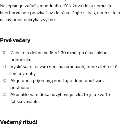
Najlepšie je začať jednoducho. Záťažovú deku nemusíte
hneď prvú noc používať až do rána. Dajte si čas, nech si telo
na iný pocit prikrytia zvykne.
Prvé večery
Začnite s dekou na 15 až 30 minút pri čítaní alebo
odpočinku.
Vyskúšajte, či vám sedí na ramenách, trupe alebo skôr
len cez nohy.
Ak je pocit príjemný, predlžujte dobu používania
postupne.
Akonáhle vám deka nevyhovuje, zložte ju a zvoľte
ľahšiu variantu.
Večerný rituál