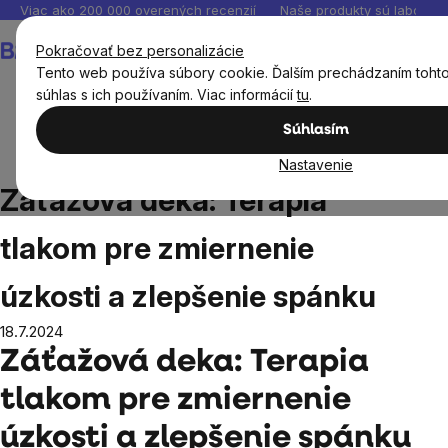
Prejsť
Viac ako 200 000 overených recenzií
Naše produkty sú laborató
na
Nákupný
Pokračovať bez personalizácie
obsah
košík
Tento web používa súbory cookie. Ďalším prechádzaním toht
súhlas s ich používaním. Viac informácií
tu
.
Súhlasím
Blog
Záťažová deka: Terapia tlakom pre zmiernenie
Nastavenie
úzkosti a zlepšenie spánku
Záťažová deka: Terapia
tlakom pre zmiernenie
úzkosti a zlepšenie spánku
18.7.2024
Záťažová deka: Terapia
tlakom pre zmiernenie
úzkosti a zlepšenie spánku