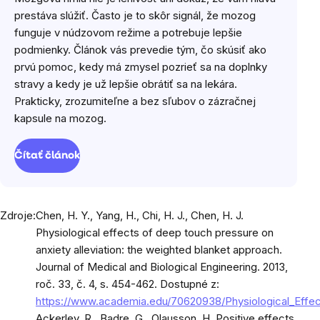
prestáva slúžiť. Často je to skôr signál, že mozog
funguje v núdzovom režime a potrebuje lepšie
podmienky. Článok vás prevedie tým, čo skúsiť ako
prvú pomoc, kedy má zmysel pozrieť sa na doplnky
stravy a kedy je už lepšie obrátiť sa na lekára.
Prakticky, zrozumiteľne a bez sľubov o zázračnej
kapsule na mozog.
Čítať článok
Zdroje:
Chen, H. Y., Yang, H., Chi, H. J., Chen, H. J.
Physiological effects of deep touch pressure on
anxiety alleviation: the weighted blanket approach.
Journal of Medical and Biological Engineering. 2013,
roč. 33, č. 4, s. 454-462. Dostupné z:
https://www.academia.edu/70620938/Physiological_Effe
Ackerley, R., Badre, G., Olausson, H. Positive effects