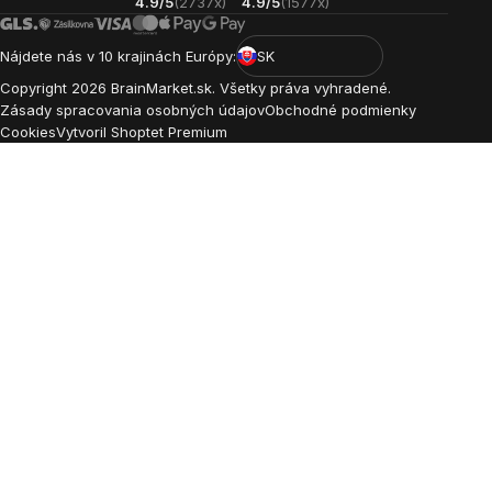
4.9/5
(2737x)
4.9/5
(1577x)
Nájdete nás v 10 krajinách Európy:
SK
Copyright
2026
BrainMarket.sk. Všetky práva vyhradené.
Zásady spracovania osobných údajov
Obchodné podmienky
Cookies
Vytvoril Shoptet Premium