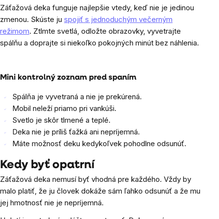
Záťažová deka funguje najlepšie vtedy, keď nie je jedinou
zmenou. Skúste ju
spojiť s jednoduchým večerným
režimom
. Ztlmte svetlá, odložte obrazovky, vyvetrajte
spálňu a doprajte si niekoľko pokojných minút bez náhlenia.
Mini kontrolný zoznam pred spaním
Spálňa je vyvetraná a nie je prekúrená.
Mobil neleží priamo pri vankúši.
Svetlo je skôr tlmené a teplé.
Deka nie je príliš ťažká ani nepríjemná.
Máte možnosť deku kedykoľvek pohodlne odsunúť.
Kedy byť opatrní
Záťažová deka nemusí byť vhodná pre každého. Vždy by
malo platiť, že ju človek dokáže sám ľahko odsunúť a že mu
jej hmotnosť nie je nepríjemná.