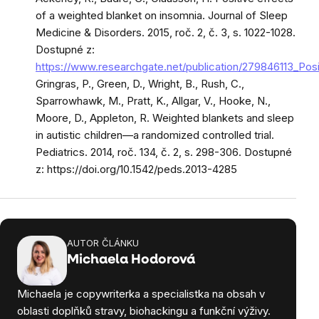
of a weighted blanket on insomnia. Journal of Sleep
Medicine & Disorders. 2015, roč. 2, č. 3, s. 1022-1028.
Dostupné z:
https://www.researchgate.net/publication/279846113_Pos
Gringras, P., Green, D., Wright, B., Rush, C.,
Sparrowhawk, M., Pratt, K., Allgar, V., Hooke, N.,
Moore, D., Appleton, R. Weighted blankets and sleep
in autistic children—a randomized controlled trial.
Pediatrics. 2014, roč. 134, č. 2, s. 298-306. Dostupné
z: https://doi.org/10.1542/peds.2013-4285
AUTOR ČLÁNKU
Michaela Hodorová
Michaela je copywriterka a specialistka na obsah v
oblasti doplňků stravy, biohackingu a funkční výživy.