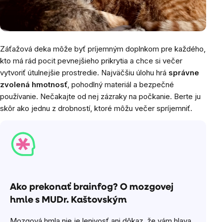
Záťažová deka môže byť príjemným doplnkom pre každého,
kto má rád pocit pevnejšieho prikrytia a chce si večer
vytvoriť útulnejšie prostredie. Najväčšiu úlohu hrá
správne
zvolená hmotnosť
, pohodlný materiál a bezpečné
používanie. Nečakajte od nej zázraky na počkanie. Berte ju
skôr ako jednu z drobností, ktoré môžu večer spríjemniť.
Ako prekonať brainfog? O mozgovej
hmle s MUDr. Kaštovským
Mozgová hmla nie je lenivosť ani dôkaz, že vám hlava