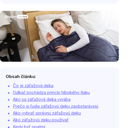
Obsah článku:
Čo je záťažová deka
Odkiaľ pochádza princíp hlbokého tlaku
Ako sa záťažová deka vyrába
Prečo si ľudia záťažovú deku zaobstarávajú
Ako vybrať správnu záťažovú deku
Ako záťažovú deku používať
Kedy byť opatrní