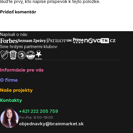
Buďte prvý, kto napíše príspevok k tejto položke.
Pridať komentár
Napísali o nás:
Zápätie
Sme hrdými partnermi klubov:
Informácie pre vás
O firme
Naše projekty
Kontakty
+421 222 205 759
Po–Pia: 8:00–18:00
objednavky@brainmarket.sk