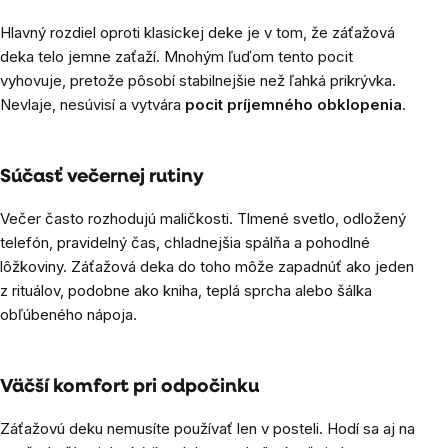
Hlavný rozdiel oproti klasickej deke je v tom, že záťažová
deka telo jemne zaťaží. Mnohým ľuďom tento pocit
vyhovuje, pretože pôsobí stabilnejšie než ľahká prikrývka.
Nevlaje, nesúvisí a vytvára
pocit príjemného obklopenia
.
Súčasť večernej rutiny
Večer často rozhodujú maličkosti. Tlmené svetlo, odložený
telefón, pravidelný čas, chladnejšia spálňa a pohodlné
lôžkoviny. Záťažová deka do toho môže zapadnúť ako jeden
z rituálov, podobne ako kniha, teplá sprcha alebo šálka
obľúbeného nápoja.
Väčší komfort pri odpočinku
Záťažovú deku nemusíte používať len v posteli. Hodí sa aj na