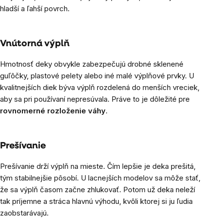
hladší a ľahší povrch.
Vnútorná výplň
Hmotnosť deky obvykle zabezpečujú drobné sklenené
guľôčky, plastové pelety alebo iné malé výplňové prvky. U
kvalitnejších diek býva výplň rozdelená do menších vreciek,
aby sa pri používaní nepresúvala. Práve to je dôležité pre
rovnomerné rozloženie váhy
.
Prešívanie
Prešívanie drží výplň na mieste. Čím lepšie je deka prešitá,
tým stabilnejšie pôsobí. U lacnejších modelov sa môže stať,
že sa výplň časom začne zhlukovať. Potom už deka neleží
tak príjemne a stráca hlavnú výhodu, kvôli ktorej si ju ľudia
zaobstarávajú.