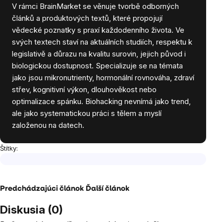
V rámci BrainMarket se věnuje tvorbě odborných
článků a produktových textů, které propojují
vědecké poznatky s praxí každodenního života. Ve
svých textech staví na aktuálních studiích, respektu k
legislativě a důrazu na kvalitu surovin, jejich původ i
biologickou dostupnost. Specializuje se na témata
jako jsou mikronutrienty, hormonální rovnováha, zdraví
střev, kognitivní výkon, dlouhověkost nebo
optimalizace spánku. Biohacking nevnímá jako trend,
ale jako systematickou práci s tělem a myslí
založenou na datech.
Štítky:
Predchádzajúci článok
Ďalší článok
Diskusia (0)