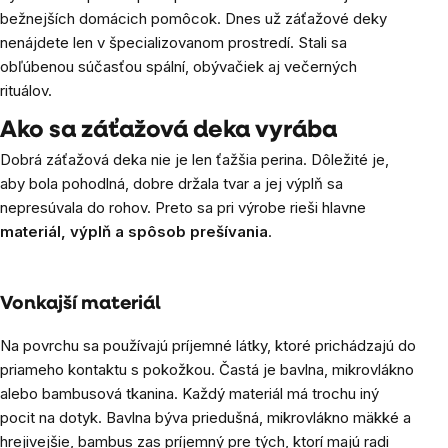
bežnejších domácich pomôcok. Dnes už záťažové deky
nenájdete len v špecializovanom prostredí. Stali sa
obľúbenou súčasťou spální, obývačiek aj večerných
rituálov.
Ako sa záťažová deka vyrába
Dobrá záťažová deka nie je len ťažšia perina. Dôležité je,
aby bola pohodlná, dobre držala tvar a jej výplň sa
nepresúvala do rohov. Preto sa pri výrobe rieši hlavne
materiál, výplň a spôsob prešívania
.
Vonkajší materiál
Na povrchu sa používajú príjemné látky, ktoré prichádzajú do
priameho kontaktu s pokožkou. Častá je bavlna, mikrovlákno
alebo bambusová tkanina. Každý materiál má trochu iný
pocit na dotyk. Bavlna býva priedušná, mikrovlákno mäkké a
hrejivejšie, bambus zas príjemný pre tých, ktorí majú radi