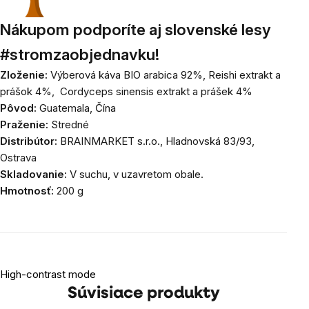
Nákupom podporíte aj slovenské lesy
#stromzaobjednavku!
Zloženie:
V
ýberová káva BIO arabica 92%,
Reishi extrakt a
prášok 4%,
Cordyceps sinensis extrakt a prášek 4%
Pôvod:
Guatemala, Čína
Praženie:
Stredné
Distribútor:
BRAINMARKET s.r.o., Hladnovská 83/93,
Ostrava
Skladovanie:
V suchu, v uzavretom obale.
Hmotnosť:
200 g
High-contrast mode
Súvisiace produkty