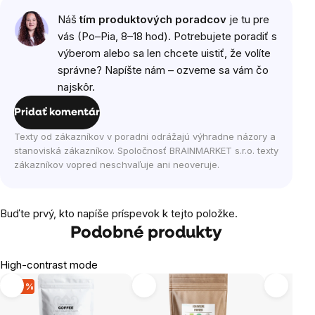
Náš
tím produktových poradcov
je tu pre
vás (Po–Pia, 8–18 hod). Potrebujete poradiť s
výberom alebo sa len chcete uistiť, že volíte
správne? Napíšte nám – ozveme sa vám čo
najskôr.
Pridať komentár
Texty od zákazníkov v poradni odrážajú výhradne názory a
stanoviská zákazníkov. Spoločnosť BRAINMARKET s.r.o. texty
zákazníkov vopred neschvaľuje ani neoveruje.
Buďte prvý, kto napíše príspevok k tejto položke.
Podobné produkty
High-contrast mode
-20 %