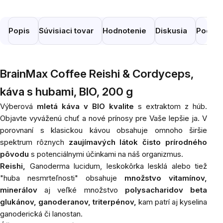
Popis
Súvisiaci tovar
Hodnotenie
Diskusia
Podobn
BrainMax Coffee Reishi & Cordyceps,
káva s hubami, BIO, 200 g
Výberová
mletá káva v BIO kvalite
s extraktom z húb.
Objavte vyváženú chuť a nové prínosy pre Vaše lepšie ja. V
porovnaní s klasickou kávou obsahuje omnoho širšie
spektrum rôznych
zaujímavých látok čisto prírodného
pôvodu
s potenciálnymi účinkami na náš organizmus.
Reishi,
Ganoderma lucidum, leskokôrka lesklá alebo tiež
"huba nesmrteľnosti" obsahuje
množstvo vitamínov,
minerálov
aj veľké množstvo
polysacharidov beta
glukánov, ganoderanov, triterpénov,
kam patrí aj kyselina
ganoderická či lanostan.