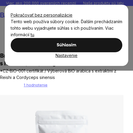
Prejsť
Viac ako 200 000 overených recenzií
Naše produkty sú laborató
na
Nákupný
Pokračovať bez personalizácie
obsah
košík
Tento web používa súbory cookie. Ďalším prechádzaním
tohto webu vyjadrujete súhlas s ich používaním. Viac
informácií
tu
.
Potraviny
Čaj, káva, kakao
Káva
Súhlasím
Nastavenie
BrainMax Coffee Reishi & Cordyceps, káva
s hubami, BIO, 200g
*CZ-BIO-001 certifikát / Výberová BIO arabica s extraktmi z
Reishi a Cordyceps sinensis
1 hodnotenie
Priemerné
hodnotenie
produktu
je
5,0
z
5
hviezdičiek.