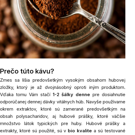
Prečo túto kávu?
Zmes sa líšia predovšetkým vysokým obsahom hubovej
zložky, ktorý je až dvojnásobný oproti iným produktom.
Vďaka tomu Vám stačí
1-2 šálky denne
pre dosiahnutie
odporúčanej dennej dávky vitálnych húb. Navyše používame
okrem extraktov, ktoré sú zamerané predovšetkým na
obsah polysacharidov, aj hubové prášky, ktoré väčšie
množstvo látok typických pre huby.
Hubové prášky a
extrakty, ktoré sú použité, sú v
bio kvalite
a sú testované