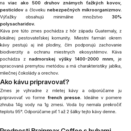
na
viac ako 500 druhov známych ťažkých kovov,
pesticídov
a človeku
nebezpečných mikroorganizmov.
Výťažky obsahujú minimálne množstvo
30%
polysacharidov.
Káva pre túto zmes pochádza z hôr západu Guatemaly, z
lokálnej pestovateľskej komunity. Miestni farmári okrem
kávy pestujú aj iné plodiny, čím podporujú zachovanie
biodiverzity a ochranu miestnych ekosystémov. Káva
pochádza z
nadmorskej výšky 1400-2000 mnm,
je
spracovaná premytou metódou a má charakteristiky jablka,
mliečnej čokolády a orechov.
Ako kávu pripravovať?
Zmes je výhradne z mletej kávy a odporúčame ju
pripravovať vo forme
french presse
. Ideálne v pomere
zhruba 14g vody na 1g zmesi. Voda by nemala prekročiť
teplotu 95°. Odporúčame piť 1 až 2 šálky tejto kávy denne.
Prednosti Brainmax Coffee s hubami