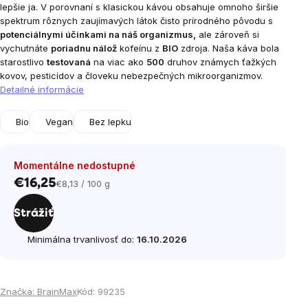
lepšie ja.
V porovnaní s klasickou kávou obsahuje omnoho širšie
spektrum rôznych zaujímavých látok čisto prírodného pôvodu s
potenciálnymi účinkami na náš organizmus,
ale zároveň si
vychutnáte
poriadnu nálož
kofeínu z
BIO
zdroja.
Naša káva bola
starostlivo
testovaná
na viac ako
500
druhov známych ťažkých
kovov, pesticídov a človeku nebezpečných mikroorganizmov.
Detailné informácie
Bio
Vegan
Bez lepku
Momentálne nedostupné
€16,25
€8,13 / 100 g
Jednotková
cena:
Strážiť
Minimálna trvanlivosť do:
16.10.2026
Značka:
BrainMax
Kód:
99235