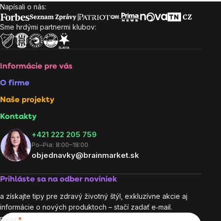
Napísali o nás:
Zápätie
Sme hrdými partnermi klubov:
Informácie pre vás
O firme
Naše projekty
Kontakty
+421 222 205 759
Po–Pia: 8:00–18:00
objednavky@brainmarket.sk
Prihláste sa na odber noviniek
a získajte tipy pre zdravý životný štýl, exkluzívne akcie aj
informácie o nových produktoch – stačí zadať e‑mail.
Email