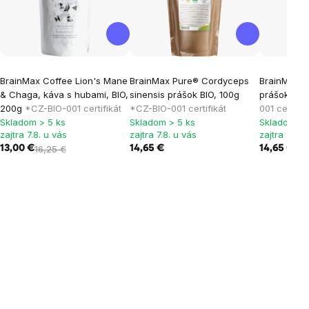
BrainMax Coffee Lion's Mane
BrainMax Pure® Cordyceps
BrainMax P
& Chaga, káva s hubami, BIO,
sinensis prášok BIO, 100g
prášok, BI
200g
*CZ-BIO-001 certifikát
*CZ-BIO-001 certifikát
001 certifik
Skladom > 5 ks
Skladom > 5 ks
Skladom > 
zajtra 7.8. u vás
zajtra 7.8. u vás
zajtra 7.8. 
13,00 €
16,25 €
14,65 €
14,65 €