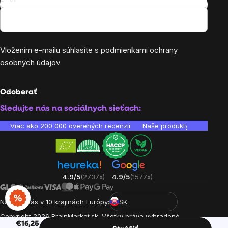
Vložením e-mailu súhlasíte s
podmienkami ochrany
osobných údajov
Odoberať
Sledujte nás na sociálnych sieťach:
Viac ako 200 000 overených recenzií
Naše produkty sú laborató
4.9/5
(2737x)
4.9/5
(1577x)
Nájdete nás v 10 krajinách Európy:
SK
Copyright
2026
BrainMarket.sk. Všetky práva vyhradené.
€16,25
Zásady spracovania osobných údajov
Obchodné podmienky