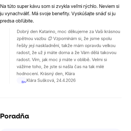
Na túto super kávu som si zvykla veľmi rýchlo. Neviem si
produktu
ju vynachváliť. Má svoje benefity. Vyskúšajte snáď si ju
je
predsa obľúbite.
5
z
Dobrý den Katarino, moc děkujeme za Vaši krásnou
5
zpětnou vazbu 😊 Vzpomínám si, že jsme spolu
hviezdičiek.
řešily její naskladnění, takže mám opravdu velkou
radost, že už ji máte doma a že Vám dělá takovou
radost. Vím, jak moc ji máte v oblibě. Velmi si
vážíme toho, že jste si našla čas na tak milé
hodnocení. Krásný den, Klára
Klára Sušková
24.4.2026
Poradňa