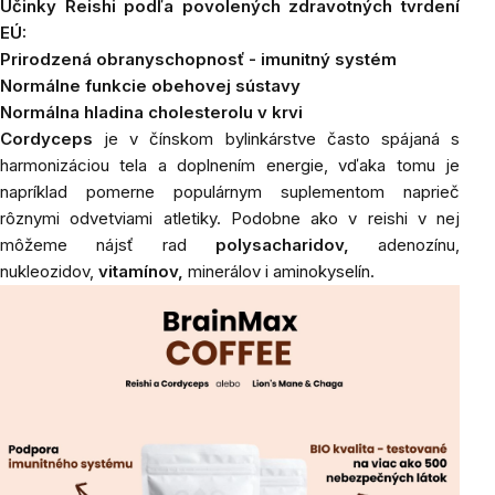
Účinky Reishi podľa povolených zdravotných tvrdení
EÚ:
Prirodzená obranyschopnosť - imunitný systém
Normálne funkcie obehovej sústavy
Normálna hladina cholesterolu v krvi
Cordyceps
je v čínskom bylinkárstve často spájaná s
harmonizáciou tela a doplnením energie, vďaka tomu je
napríklad pomerne populárnym suplementom naprieč
rôznymi odvetviami atletiky. Podobne ako v reishi v nej
môžeme nájsť rad
polysacharidov,
adenozínu,
nukleozidov,
vitamínov,
minerálov i aminokyselín.