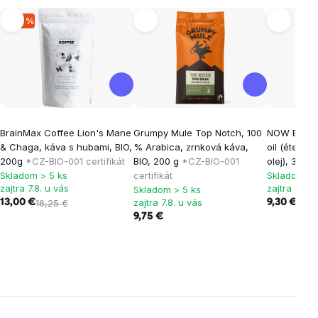
-20 %
BrainMax Coffee Lion's Mane
Grumpy Mule Top Notch, 100
NOW Essent
& Chaga, káva s hubami, BIO,
% Arabica, zrnková káva,
oil (éteric
200g
*CZ-BIO-001 certifikát
BIO, 200 g
*CZ-BIO-001
olej), 30 ml
Skladom > 5 ks
certifikát
Skladom > 
zajtra 7.8. u vás
zajtra 7.8. 
Skladom > 5 ks
zajtra 7.8. u vás
13,00 €
16,25 €
9,30 €
9,75 €