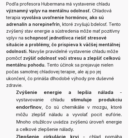
Podľa profesora Hubermana má vystavenie chladu
významný vplyv na mentálnu odolnosť.
Chladová
terapia
vyvoláva uvoľnenie hormónov, ako sú
adrenalín a norepinefrín
, ktoré zvyšujú bdelosť. Tento
zvýšený stav energie a sústredenia môže mať pozitívny
vplyv na
schopnosť jednotlivca riešiť stresové
situácie a problémy, čo prispieva k väčšej mentálnej
odolnosti.
Navyše pravidelné vystavenie chladu môže
pomôcť
zvýšiť odolnosť voči stresu a zlepšiť celkovú
mentálnu pohodu.
Tento účinok sa prejavuje nielen
počas samotnej chladovej terapie, ale aj po jej
ukončení, čo prináša dlhodobé výhody pre duševné
zdravie.
Zvýšenie energie a lepšia nálada
-
vystavovanie chladu
stimuluje produkciu
endorfínov
, čo sú chemikálie v mozgu, ktoré
môžu zlepšiť náladu a vyvolať pocit eufórie.
Mnoho otužilcov uvádza zvýšenú úroveň energie
a celkové zlepšenie nálady.
Zlepšenie cirkulácie krvi
- chlad pomáha