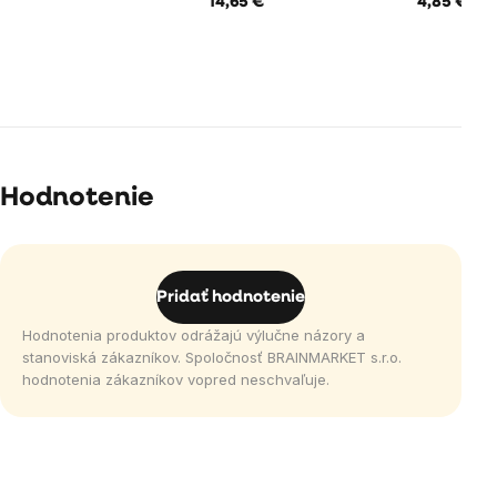
14,65 €
4,85 €
Hodnotenie
Pridať hodnotenie
Hodnotenia produktov odrážajú výlučne názory a
stanoviská zákazníkov. Spoločnosť BRAINMARKET s.r.o.
hodnotenia zákazníkov vopred neschvaľuje.