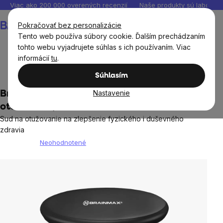
Prejsť
Viac ako 200 000 overených recenzií
Naše produkty sú laborató
na
Nákupný
Pokračovať bez personalizácie
obsah
košík
Tento web používa súbory cookie. Ďalším prechádzaním
tohto webu vyjadrujete súhlas s ich používaním. Viac
informácií
tu
.
Domov
Súhlasím
Nastavenie
BrainMax Ice Tube, nafukovací sud na
otužovanie, 320 l
Sud na otužovanie na zlepšenie fyzického i duševného
zdravia
Neohodnotené
Priemerné
hodnotenie
produktu
je
0,0
z
5
hviezdičiek.