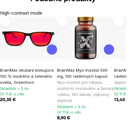
High-contrast mode
BrainMax okuliare blokujúce
BrainMax Myo-Inositol 500
BrainMax G
100 % modrého a zeleného
mg, 100 rastlinných kapsúl
rastlinnýc
svetla, Greenhorn
Myo-inositol pre náladu,
doplnok
Skladom > 5 ks
vnútornú rovnováhu a ženský
Skladom > 
Út 11.8. u vás
Út 11.8. u v
cyklus, 100 dávok, výživový
20,35 €
13,40 €
doplnok
Skladom > 5 ks
Út 11.8. u vás
8,90 €