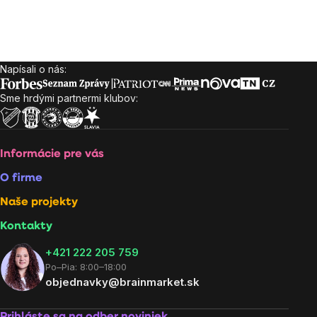
Napísali o nás:
Zápätie
Sme hrdými partnermi klubov:
Informácie pre vás
O firme
Naše projekty
Kontakty
+421 222 205 759
Po–Pia: 8:00–18:00
objednavky@brainmarket.sk