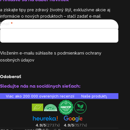
Prihláste sa na odber noviniek
a získajte tipy pre zdravý životný štýl, exkluzívne akcie aj
informácie o nových produktoch – stačí zadať e‑mail.
Email
Vložením e-mailu súhlasíte s
podmienkami ochrany
osobných údajov
Odoberať
Sledujte nás na sociálnych sieťach:
Viac ako 200 000 overených recenzií
Naše produkty sú laborató
4.9/5
(2737x)
4.9/5
(1577x)