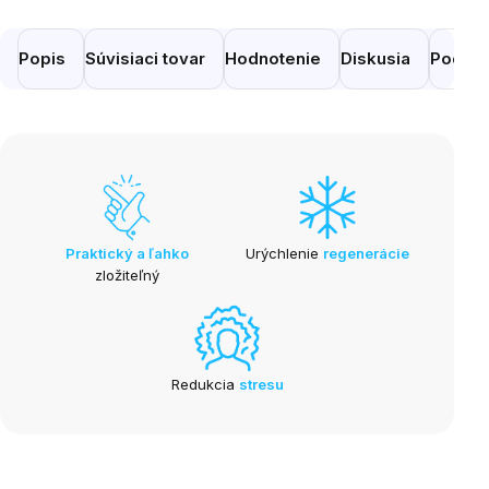
Popis
Súvisiaci tovar
Hodnotenie
Diskusia
Podobn
Praktický a ľahko
Urýchlenie
regenerácie
zložiteľný
Redukcia
stresu