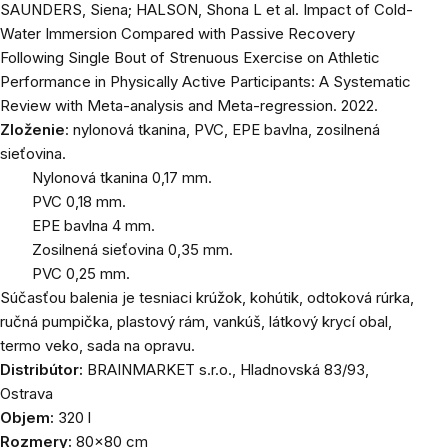
SAUNDERS, Siena; HALSON, Shona L et al. Impact of Cold-
Water Immersion Compared with Passive Recovery
Following Single Bout of Strenuous Exercise on Athletic
Performance in Physically Active Participants: A Systematic
Review with Meta-analysis and Meta-regression. 2022.
Zloženie
: nylonová tkanina, PVC, EPE bavlna, zosilnená
sieťovina.
Nylonová tkanina 0,17 mm.
PVC 0,18 mm.
EPE bavlna 4 mm.
Zosilnená sieťovina 0,35 mm.
PVC 0,25 mm.
Súčasťou balenia je tesniaci krúžok, kohútik, odtoková rúrka,
ručná pumpička, plastový rám, vankúš, látkový krycí obal,
termo veko, sada na opravu.
Distribútor:
BRAINMARKET s.r.o., Hladnovská 83/93,
Ostrava
Objem:
320 l
Rozmery:
80x80 cm