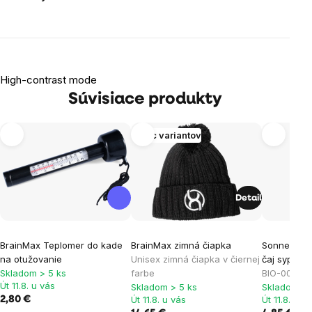
High-contrast mode
Súvisiace produkty
Viac variantov
Detail
BrainMax Teplomer do kade
BrainMax zimná čiapka
Sonnentor 
na otužovanie
Unisex zimná čiapka v čiernej
čaj sypaný
Skladom > 5 ks
farbe
BIO-002 cer
Út 11.8. u vás
Skladom > 5 ks
Skladom > 
Út 11.8. u vás
Út 11.8. u v
2,80 €