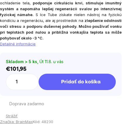
ochladenie tela,
podporuje cirkuláciu krvi
,
stimuluje imunitný
systém a napomáha lepšej regenerácii svalov po intenzívnej
fyzickej námahe.
S Ice Tube získate nielen nástroj na fyzickú
kondíciu a regeneráciu, ale aj prostriedok na
zlepšenie odolnosti
voči stresu
a
podporu duševnej pohody.
Možno používať vonku
pri teplotách pod nulou a približná vonkajšia teplota sa môže
pohybovať okolo -3 °C.
Detailné informácie
Skladom > 5 ks,
Út 11.8. u vás
€101,95
Jednotková
cena:
Pridať do košíka
Doprava zadarmo
Strážiť
Značka:
BrainMax
Kód:
48230