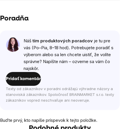
Poradňa
Náš
tím produktových poradcov
je tu pre
vás (Po–Pia, 8–18 hod). Potrebujete poradiť s
výberom alebo sa len chcete uistiť, že volíte
správne? Napíšte nám – ozveme sa vám čo
najskôr.
Pridať komentár
Texty od zákazníkov v poradni odrážajú výhradne názory a
stanoviská zákazníkov. Spoločnosť BRAINMARKET s.r.o. texty
zákazníkov vopred neschvaľuje ani neoveruje.
Buďte prvý, kto napíše príspevok k tejto položke.
Podobné produkty