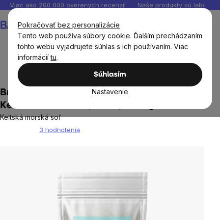
Prejsť
Viac ako 200 000 overených recenzií
Naše produkty sú laborató
na
Nákupný
Pokračovať bez personalizácie
obsah
košík
Tento web používa súbory cookie. Ďalším prechádzaním
tohto webu vyjadrujete súhlas s ich používaním. Viac
informácií
tu
.
Potraviny
Dochucovadlá a korenie
Súhlasím
Nastavenie
BrainMax Pure® Celtic Sea Salt, Moist,
Keltská morská soľ, vlhká, 1000 g
Keltská morská soľ
3 hodnotenia
Priemerné
hodnotenie
produktu
je
5,0
z
5
hviezdičiek.