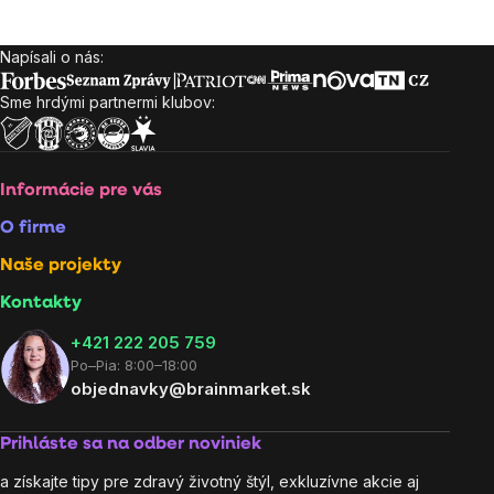
Napísali o nás:
Zápätie
Sme hrdými partnermi klubov:
Informácie pre vás
O firme
Naše projekty
Kontakty
+421 222 205 759
Po–Pia: 8:00–18:00
objednavky@brainmarket.sk
Prihláste sa na odber noviniek
a získajte tipy pre zdravý životný štýl, exkluzívne akcie aj