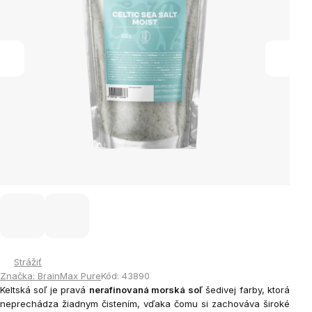
Strážiť
Značka:
BrainMax Pure
Kód:
43890
Keltská soľ je pravá
nerafinovaná morská soľ
šedivej farby, ktorá
neprechádza žiadnym čistením, vďaka čomu si zachováva široké