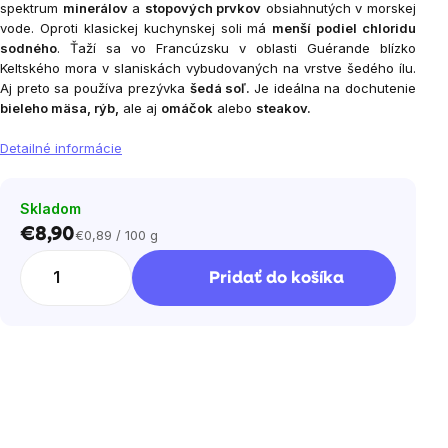
spektrum
minerálov
a
stopových prvkov
obsiahnutých v morskej
vode. Oproti klasickej kuchynskej soli má
menší podiel chloridu
sodného
. Ťaží sa vo Francúzsku v oblasti Guérande blízko
Keltského mora v slaniskách vybudovaných na vrstve šedého ílu.
Aj preto sa používa prezývka
šedá soľ.
Je ideálna na dochutenie
bieleho mäsa, rýb,
ale aj
omáčok
alebo
steakov.
Detailné informácie
Skladom
€8,90
€0,89 / 100 g
Jednotková
cena:
Pridať do košíka