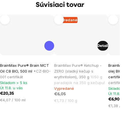
Súvisiaci tovar
Vypredané
Detail
Priemerné
Priemerné
Priemern
BrainMax Pure® Brain MCT
BrainMax Pure® Ketchup -
BrainMax P
hodnotenie
hodnotenie
hodnoten
Oil C8 BIO, 500 ml
*CZ-BIO-
ZERO (sladký kečup s
olej BIO, 5
produktu
produktu
produktu
001 certifikát
erythritolom), 350 g
1050 g
certifikát
*
je
je
je
Skladom > 5 ks
paradajok na 350 g kečupu!
certifikát
Út 11.8. u vás
Vypredané
Skladom > 
5,0
5,0
5,0
Út 11.8. u v
€20,35
€6,05
z
z
z
Jednotková
€6,90
€4,07 / 100 ml
Jednotková
€1,73 / 100 g
5
5
5
cena:
Jednotková
€1,38 / 100
cena:
hviezdičiek.
hviezdičiek.
hviezdičie
cena: