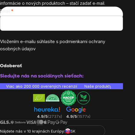
informácie o nových produktoch – stačí zadať e‑mail.
Email
Vložením e-mailu súhlasíte s
podmienkami ochrany
osobných údajov
Odoberať
Sledujte nás na sociálnych sieťach:
Viac ako 200 000 overených recenzií
Naše produkty sú laborató
4.9/5
(2737x)
4.9/5
(1577x)
Nájdete nás v 10 krajinách Európy:
SK