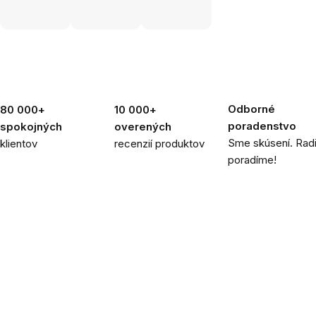
Odborné
80 000+
10 000+
poradenstvo
spokojných
overených
Sme skúsení. Rad
klientov
recenzií produktov
poradíme!