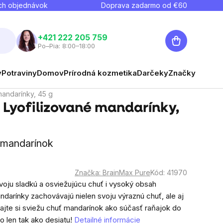
ch objednávok
Doprava zadarmo od €
60
Nákupný
+421 222 205 759
Po–Pia: 8:00–18:00
košík
y
Potraviny
Domov
Prírodná kozmetika
Darčeky
Značky
mandarínky, 45 g
 Lyofilizované mandarínky,
 mandarínok
Značka:
BrainMax Pure
Kód:
41970
oju sladkú a osviežujúcu chuť i vysoký obsah
mandarínky zachovávajú nielen svoju výraznú chuť, ale aj
najte si sviežu chuť mandarínok ako súčasť raňajok do
o len tak ako desiatu!
Detailné informácie