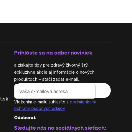
Prihláste sa na odber noviniek
a získajte tipy pre zdravý životný štýl,
exkluzívne akcie aj informácie o nových
produktoch – stačí zadať e‑mail.
t.sk
Vložením e-mailu súhlasíte s
podmienkami
ochrany osobných údajov
Odoberať
Sledujte nás na sociálnych sieťach: