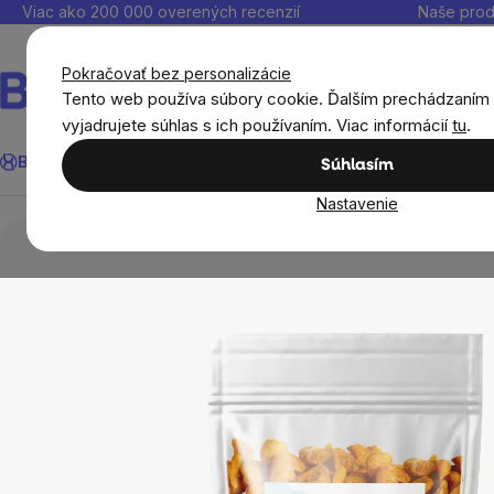
Prejsť
Viac ako 200 000 overených recenzií
Naše prod
na
obsah
Pokračovať bez personalizácie
Tento web používa súbory cookie. Ďalším prechádzaním
vyjadrujete súhlas s ich používaním. Viac informácií
tu
.
Hľadať
BrainMax®
Leto
Ušetri
Ciele
Výživové doplnky
Výhodné 
Súhlasím
Nastavenie
BrainMax®
BrainPure
Sušené plody
L