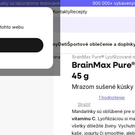
ukty sú laboratórne testované
900 000+ vybavený
Blog
O nás
Doprava a platba
Kontakty
Recepty
 tohto webu
balenia
Novinky
Muži
Ženy
Deti
Športové oblečenie a doplnk
yofilizované ovocie a zelenina
BrainMax Pure® Lyofilizované 
BrainMax Pure®
45 g
Mrazom sušené kúsky
1 hodnotenie
Priemerné
Strážiť
hodnotenie
Mandarínky sú obľúbené pre sv
produktu
vitamínu C
. Lyofilizáciou si 
je
všetky dôležité živiny. Vychut
5,0
kaše, jogurtu či smoothie, aleb