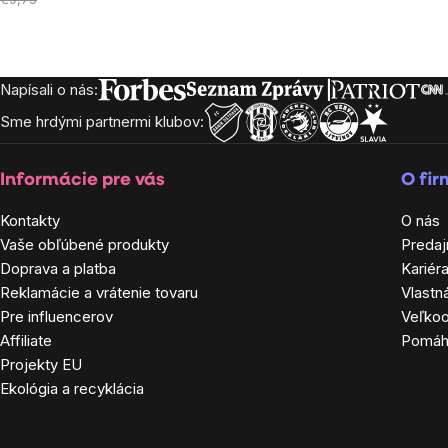
Napísali o nás:
Zápätie
Sme hrdými partnermi klubov:
Informácie pre vás
O fi
Kontakty
O nás
Vaše obľúbené produkty
Predaj
Doprava a platba
Kariér
Reklamácie a vrátenie tovaru
Vlastn
Pre influencerov
Veľko
Affiliate
Pomá
Projekty EU
Ekológia a recyklácia