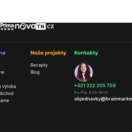
rme
Naše projekty
Kontakty
Recepty
ne
Blog
a
+421 222 205 759
á výroba
Po–Pia: 8:00–18:00
obchod
objednavky@brainmarke
hame