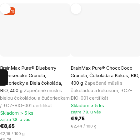
–11 %
Priemerné
Priemerné
BrainMax Pure® Blueberry
BrainMax Pure® ChocoCoco
hodnotenie
hodnotenie
Cheesecake Granola,
Granola, Čokoláda a Kokos, BIO,
produktu
produktu
Čučoriedky a Biela čokoláda,
400 g
Zapečené müsli s
je
je
BIO, 400 g
Zapečené müsli s
čokoládou a kokosom, *CZ-
5,0
4,8
bielou čokoládou a čučoriedkami
BIO-001 certifikát
z
z
/ *CZ-BIO-001 certifikát
Skladom > 5 ks
5
5
zajtra 7.8. u vás
Skladom > 5 ks
hviezdičiek.
hviezdičiek.
€9,75
zajtra 7.8. u vás
Jednotková
€2,44 / 100 g
€8,65
cena:
Jednotková
€2,16 / 100 g
cena:
€9,75