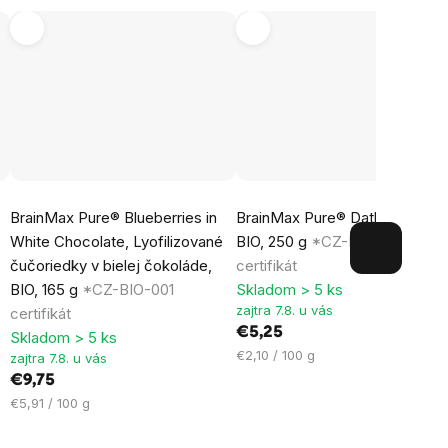
BrainMax Pure® Blueberries in
BrainMax Pure® Datle Medjoul
White Chocolate, Lyofilizované
BIO, 250 g
*CZ-BIO-001
čučoriedky v bielej čokoláde,
certifikát
é
BIO, 165 g
*CZ-BIO-001
Skladom > 5 ks
zajtra 7.8. u vás
certifikát
€5,25
Skladom > 5 ks
Jednotková
€2,10 / 100 g
zajtra 7.8. u vás
cena:
€9,75
Jednotková
€5,91 / 100 g
cena: