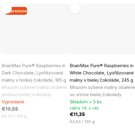
Vypredané
Priemerné
BrainMax Pure® Raspberries in
BrainMax Pure® Raspberries in
hodnotenie
Dark Chocolate, Lyofilizované
White Chocolate, Lyofilizované
produktu
maliny v horkej čokoláde, 185 g
maliny v bielej čokoláde, 245 g
je
Mrazom sušené maliny obalené
Mrazom sušené maliny obalen
5,0
vrstvou horkej čokolády
vo vrstve bielej čokolády
z
Vypredané
Skladom > 5 ks
5
zajtra 7.8. u vás
€10,55
hviezdičiek.
€11,35
Jednotková
€5,70 / 100 g
Jednotková
€4,63 / 100 g
cena:
cena: