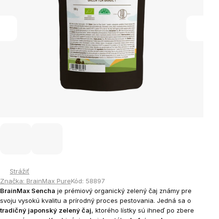
Strážiť
Značka:
BrainMax Pure
Kód:
58897
BrainMax Sencha
je prémiový organický zelený čaj známy pre
svoju vysokú kvalitu a prírodný proces pestovania. Jedná sa o
tradičný japonský zelený čaj
, ktorého lístky sú ihneď po zbere