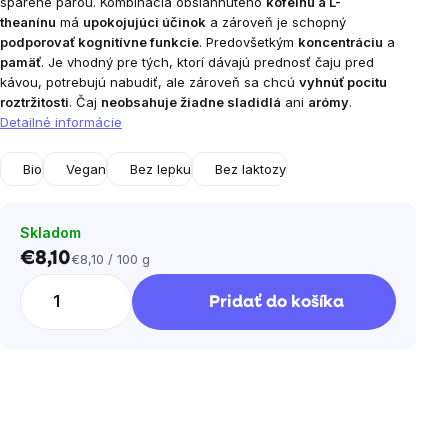
sparené parou. Kombinácia obsiahnutého
kofeínu a L-
theanínu
má
upokojujúci účinok
a zároveň je schopný
podporovať kognitívne funkcie
. Predovšetkým
koncentráciu
a
pamäť
. Je vhodný pre tých, ktorí dávajú prednosť čaju pred
kávou, potrebujú nabudiť, ale zároveň sa chcú
vyhnúť pocitu
roztržitosti
. Čaj
neobsahuje žiadne sladidlá
ani
arómy
.
Detailné informácie
Bio
Vegan
Bez lepku
Bez laktozy
Skladom
€8,10
€8,10 / 100 g
Jednotková
cena:
Pridať do košíka