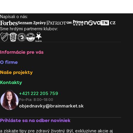
Napísali o nás:
Zápätie
Sme hrdými partnermi klubov:
Informácie pre vás
O firme
Naše projekty
Kontakty
+421 222 205 759
Po–Pia: 8:00–18:00
objednavky@brainmarket.sk
Prihláste sa na odber noviniek
a získajte tipy pre zdravý životný štýl, exkluzívne akcie aj