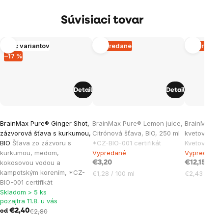
Súvisiaci tovar
Viac variantov
Vypredané
Vypreda
–17 %
Detail
Detail
Priemerné
BrainMax Pure® Ginger Shot,
BrainMax Pure® Lemon juice,
BrainMax 
hodnotenie
zázvorová šťava s kurkumou,
Citrónová šťava, BIO, 250 ml
kvetový pa
produktu
BIO
Šťava zo zázvoru s
*CZ-BIO-001 certifikát
Kvetový R
je
kurkumou, medom,
Vypredané
Vypredané
kokosovou vodou a
5,0
€3,20
€12,15
kampotským korením, *CZ-
Jednotková
Jednotková
€1,28 / 100 ml
€2,43 / 100
z
BIO-001 certifikát
cena:
cena:
5
Skladom > 5 ks
hviezdičiek.
pozajtra 11.8. u vás
€2,40
€2,80
od