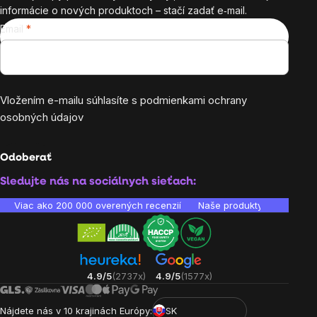
informácie o nových produktoch – stačí zadať e‑mail.
Email
Vložením e-mailu súhlasíte s
podmienkami ochrany
osobných údajov
Odoberať
Sledujte nás na sociálnych sieťach:
Viac ako 200 000 overených recenzií
Naše produkty sú laborató
4.9/5
(2737x)
4.9/5
(1577x)
Nájdete nás v 10 krajinách Európy:
SK