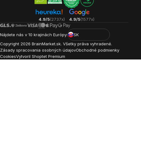
4.9/5
(2737x)
4.9/5
(1577x)
Nájdete nás v 10 krajinách Európy:
SK
Copyright
2026
BrainMarket.sk. Všetky práva vyhradené.
Zásady spracovania osobných údajov
Obchodné podmienky
Cookies
Vytvoril Shoptet Premium