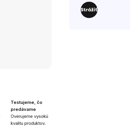
cena:
Strážiť
Testujeme, čo
predávame
i
Overujeme vysokú
kvalitu produktov.