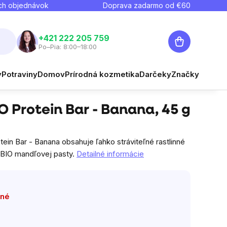
ch objednávok
Doprava zadarmo od €
60
Nákupný
+421 222 205 759
Po–Pia: 8:00–18:00
košík
y
Potraviny
Domov
Prírodná kozmetika
Darčeky
€1,92
Značky
Strážiť
Jednotková cena:
 Protein Bar - Banana, 45 g
in Bar - Banana obsahuje ľahko stráviteľné rastlinné
 BIO mandľovej pasty.
Detailné informácie
pné