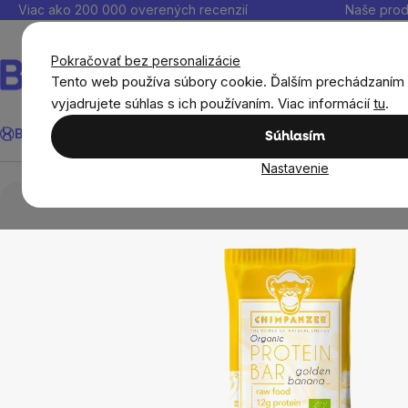
Prejsť
Viac ako 200 000 overených recenzií
Naše prod
na
obsah
Pokračovať bez personalizácie
Tento web používa súbory cookie. Ďalším prechádzaním
vyjadrujete súhlas s ich používaním. Viac informácií
tu
.
Chimpanzee BIO Protein Bar - Banana, 45 g
Hľadať
BrainMax®
Leto
Ušetri
Ciele
Výživové doplnky
Výhodné 
Súhlasím
Prehľad
Popis
Súvisiaci tovar
Hodnotenie
Di
Nastavenie
Potraviny
Sladké snacky a slané krekry
Ty