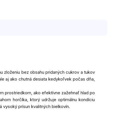
u zloženiu bez obsahu pridaných cukrov a tukov
ale aj ako chutná desiata kedykoľvek počas dňa,
ým prostriedkom, ako efektívne zažehnať hlad po
hom horčíka, ktorý udržuje optimálnu kondíciu
 vysoký prísun kvalitných bielkovín.