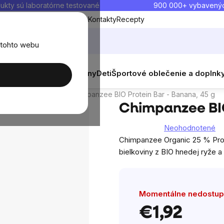
ukty sú laboratórne testované
900 000+ vybavený
Blog
O nás
Doprava a platba
Kontakty
Recepty
 tohto webu
balenia
Novinky
Muži
Ženy
Deti
Športové oblečenie a doplnk
skusia
činky a cookies
Chimpanzee BIO Protein Bar - Banana, 45 g
Chimpanzee BIO
Neohodnotené
Priemerné
Chimpanzee Organic 25 % Prote
hodnotenie
bielkoviny z BIO hnedej ryže a
produktu
je
0,0
z
Momentálne nedostu
5
€1,92
hviezdičiek.
Jednotková