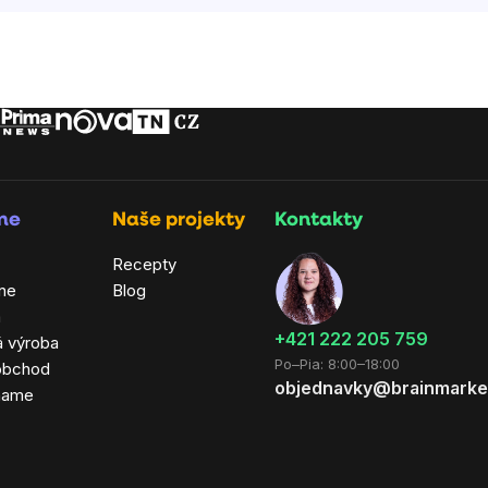
rme
Naše projekty
Kontakty
Recepty
ne
Blog
a
+421 222 205 759
á výroba
Po–Pia: 8:00–18:00
obchod
objednavky@brainmarke
hame