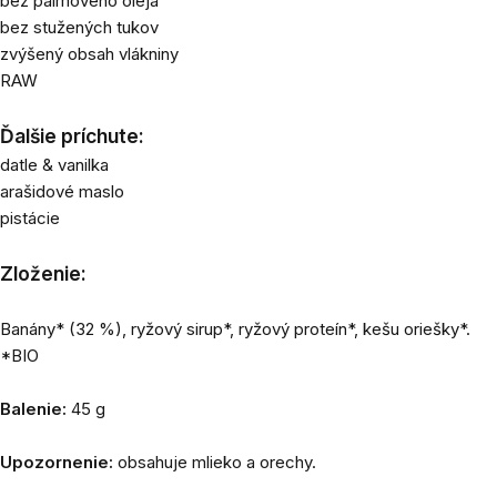
bez palmového oleja
bez stužených tukov
zvýšený obsah vlákniny
RAW
Ďalšie príchute:
datle & vanilka
arašidové maslo
pistácie
Zloženie:
Banány* (32 %), ryžový sirup*, ryžový proteín*, kešu oriešky*.
*BIO
Balenie:
45 g
Upozornenie:
obsahuje mlieko a orechy.