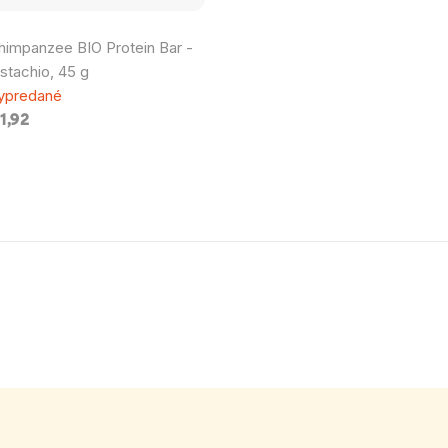
himpanzee BIO Protein Bar -
istachio, 45 g
ypredané
1,92