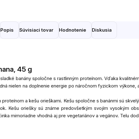
Popis
Súvisiaci tovar
Hodnotenie
Diskusia
nana, 45 g
sladké banány spoločne s rastlinným proteínom. Vďaka kvalitném
hodná nielen na doplnenie energie po náročnom fyzickom výkone, 
m proteínom a kešu orieškami. Kešu spoločne s banánmi sú skvel
tok. Kešu oriešky sú známe predovšetkým svojím vysokým obsa
yčinka mimoriadne vhodná aj pre vegetariánov a vegánov. Telu dodá