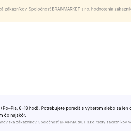
ká zákazníkov. Spoločnosť BRAINMARKET s.r.o. hodnotenia zákazní
 (Po–Pia, 8–18 hod). Potrebujete poradiť s výberom alebo sa len c
m čo najskôr.
anoviská zákazníkov. Spoločnosť BRAINMARKET s.r.o. texty zákazníkov v