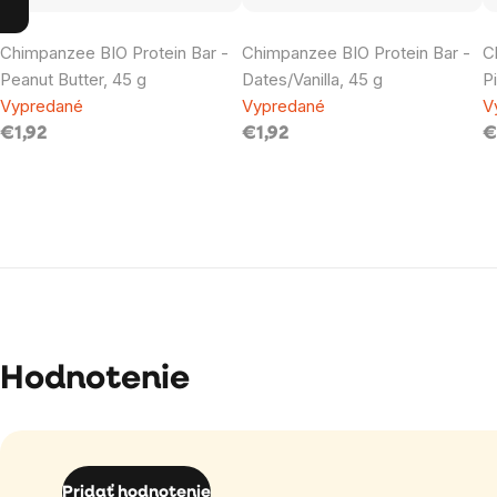
Chimpanzee BIO Protein Bar -
Chimpanzee BIO Protein Bar -
C
Peanut Butter, 45 g
Dates/Vanilla, 45 g
P
Vypredané
Vypredané
V
€1,92
€1,92
€
Hodnotenie
Pridať hodnotenie