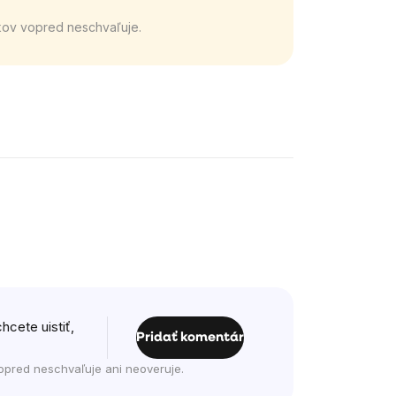
kov vopred neschvaľuje.
hcete uistiť,
Pridať komentár
opred neschvaľuje ani neoveruje.