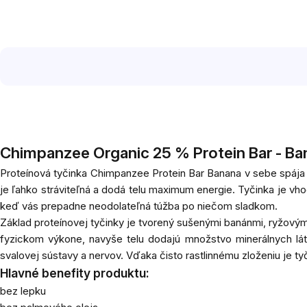
Chimpanzee Organic 25 % Protein Bar - Ba
Proteínová tyčinka Chimpanzee Protein Bar Banana v sebe spája 
je ľahko stráviteľná a dodá telu maximum energie. Tyčinka je v
keď vás prepadne neodolateľná túžba po niečom sladkom.
Základ proteínovej tyčinky je tvorený sušenými banánmi, ryžový
fyzickom výkone, navyše telu dodajú množstvo minerálnych lá
svalovej sústavy a nervov. Vďaka čisto rastlinnému zloženiu je t
Hlavné benefity produktu:
bez lepku