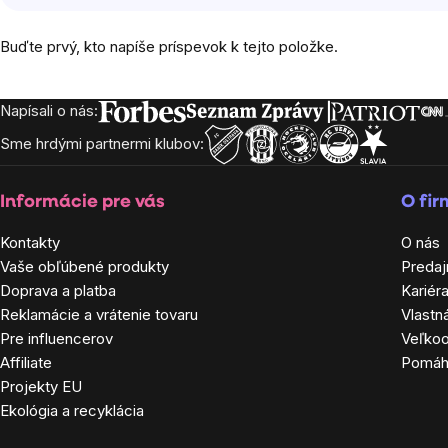
Buďte prvý, kto napíše príspevok k tejto položke.
Napísali o nás:
Zápätie
Sme hrdými partnermi klubov:
Informácie pre vás
O fi
Kontakty
O nás
Vaše obľúbené produkty
Predaj
Doprava a platba
Kariér
Reklamácie a vrátenie tovaru
Vlastn
Pre influencerov
Veľko
Affiliate
Pomá
Projekty EU
Ekológia a recyklácia