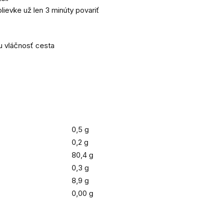
lievke už len 3 minúty povariť
u vláčnosť cesta
0,5 g
0,2 g
80,4 g
0,3 g
8,9 g
0,00 g