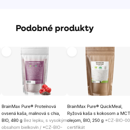
Podobné produkty
BrainMax Pure® Proteínová
BrainMax Pure® QuickMeal,
ovsená kaša, malinová s chia,
Ryžová kaša s kokosom a MC
BIO, 480 g
Bez lepku, s vysokým
olejom, BIO, 250 g
*CZ-BIO-00
obsahom bielkovín / *CZ-BIO-
certifikát