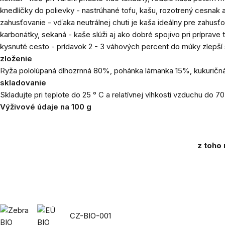
knedlíčky do polievky - nastrúhané tofu, kašu, rozotrený cesnak a
zahusťovanie - vďaka neutrálnej chuti je kaša ideálny pre zahus
karbonátky, sekaná - kaše slúži aj ako dobré spojivo pri príprave 
kysnuté cesto - prídavok 2 - 3 váhových percent do múky zlepší s
zloženie
Ryža pololúpaná dlhozrnná 80%, pohánka lámanka 15%, kukuričná
skladovanie
Skladujte pri teplote do 25 ° C a relatívnej vlhkosti vzduchu do 7
Výživové údaje na 100 g
z toho
CZ-BIO-001