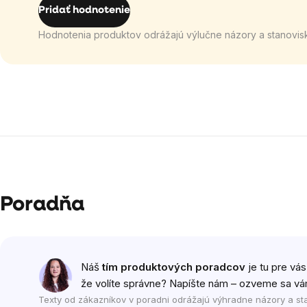
Pridať hodnotenie
Hodnotenia produktov odrážajú výlučne názory a stanovis
Poradňa
Náš
tím produktových poradcov
je tu pre vás
že volíte správne? Napíšte nám – ozveme sa vá
Texty od zákazníkov v poradni odrážajú výhradne názory a st