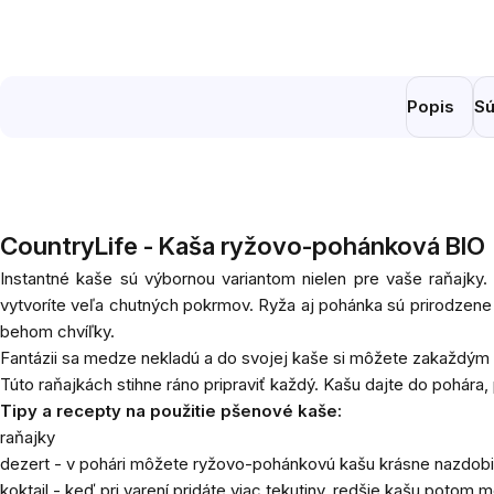
Popis
Sú
CountryLife - Kaša ryžovo-pohánková BIO
Instantné kaše sú výbornou variantom nielen pre vaše raňajky. M
vytvoríte veľa chutných pokrmov.
Ryža aj pohánka sú prirodzene 
behom chvíľky.
Fantázii sa medze nekladú a do svojej kaše si môžete zakaždým p
Túto raňajkách stihne ráno pripraviť každý. Kašu dajte do pohára,
Tipy a recepty na použitie pšenové kaše:
raňajky
dezert - v pohári môžete ryžovo-pohánkovú kašu krásne nazdob
koktail - keď pri varení pridáte viac tekutiny, redšie kašu potom