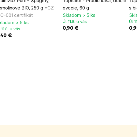
rainMax Pure® Špagety,
Topnatur - Probio kaša, dračie
Top
emolinové BIO, 250 g
*CZ-
ovocie, 60 g
s b
IO-001 certifikát
Skladom > 5 ks
Skl
Út 11.8. u vás
Út 1
kladom > 5 ks
0,90 €
0,
 11.8. u vás
,40 €