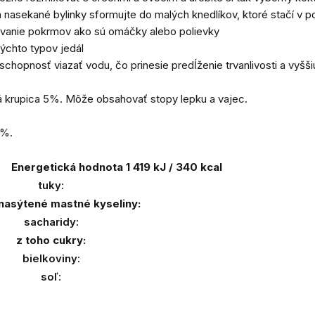
 nasekané bylinky sformujte do malých knedlíkov, ktoré stačí v po
ťovanie pokrmov ako sú omáčky alebo polievky
týchto typov jedál
chopnosť viazať vodu, čo prinesie predĺženie trvanlivosti a vyšši
 krupica 5%. Môže obsahovať stopy lepku a vajec.
0%.
Energetická hodnota 1 419 kJ / 340 kcal
tuky:
 nasýtené mastné kyseliny:
sacharidy:
z toho cukry:
bielkoviny:
soľ: