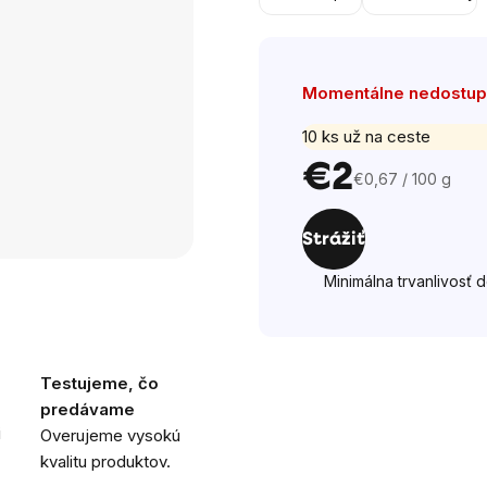
hviezdičiek.
Momentálne nedostu
10 ks už na ceste
€2
€0,67 / 100 g
Jednotková
cena:
Strážiť
Minimálna trvanlivosť 
Testujeme, čo
predávame
i
Overujeme vysokú
kvalitu produktov.