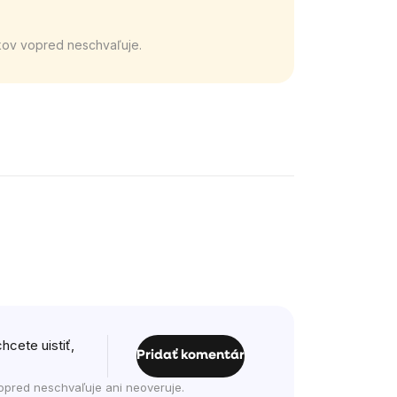
kov vopred neschvaľuje.
hcete uistiť,
Pridať komentár
opred neschvaľuje ani neoveruje.