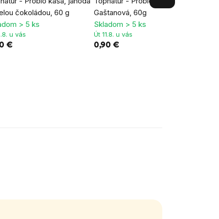
natur - Probio kaša, jahoda
Topnatur - Probio kaša,
Topna
ielou čokoládou, 60 g
Gaštanová, 60g
koko
adom > 5 ks
Skladom > 5 ks
Sklad
1.8. u vás
Út 11.8. u vás
Út 11.
90 €
0,90 €
1,05