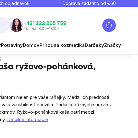
ch objednávok
Doprava zadarmo od €
60
Nákupný
+421 222 205 759
Po–Pia: 8:00–18:00
košík
€2
y
Potraviny
Domov
Prírodná kozmetika
Darčeky
Značky
Strážiť
Jednotková cena:
€0,67 / 100 g
g
Kaša ryžovo-pohánková,
iantom nielen pre vaše raňajky. Medzi ich prednosti
ava a variabilnosť použitia. Pridaním rôznych surovín z
pokrmov.
Ryžovo-pohánková kaša patrí medzi
ny.
Detailné informácie