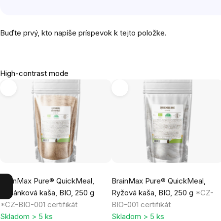
Buďte prvý, kto napíše príspevok k tejto položke.
High-contrast mode
BrainMax Pure® QuickMeal,
BrainMax Pure® QuickMeal,
Pohánková kaša, BIO, 250 g
Ryžová kaša, BIO, 250 g
*CZ-
*CZ-BIO-001 certifikát
BIO-001 certifikát
Skladom > 5 ks
Skladom > 5 ks