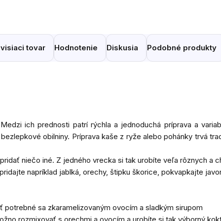
visiaci tovar
Hodnotenie
Diskusia
Podobné produkty
edzi ich prednosti patrí rýchla a jednoduchá príprava a variabi
bezlepkové obilniny. Príprava kaše z ryže alebo pohánky trvá tra
ridať niečo iné. Z jedného vrecka si tak urobíte veľa rôznych a 
 pridajte napríklad jablká, orechy, štipku škorice, pokvapkajte ja
iť potrebné sa zkaramelizovaným ovocím a sladkým sirupom
 možno rozmixovať s orechmi a ovocím a urobíte si tak výborný kokt