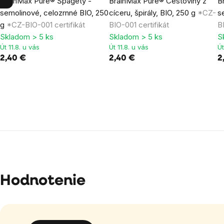
BrainMax Pure® Špagety -
BrainMax Pure® Cestoviny z
B
semolinové, celozrnné BIO, 250
cíceru, špirály, BIO, 250 g
*CZ-
s
g
*CZ-BIO-001 certifikát
BIO-001 certifikát
B
Skladom > 5 ks
Skladom > 5 ks
S
Út 11.8. u vás
Út 11.8. u vás
Út
2,40 €
2,40 €
2
Hodnotenie