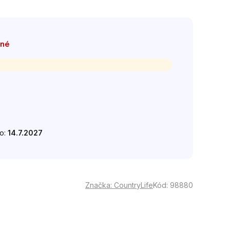
pné
do:
14.7.2027
Značka:
CountryLife
Kód:
98880