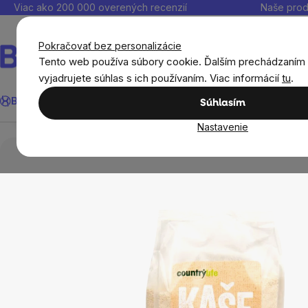
Prejsť
Viac ako 200 000 overených recenzií
Naše prod
na
obsah
Pokračovať bez personalizácie
Tento web používa súbory cookie. Ďalším prechádzaním
vyjadrujete súhlas s ich používaním. Viac informácií
tu
.
CountryLife - Kaša ryžovo-pohánková, 300g
Hľadať
BrainMax®
Leto
Ušetri
Ciele
Výživové doplnky
Výhodné 
Súhlasím
Prehľad
Popis
Súvisiaci tovar
Hodnotenie
Di
Nastavenie
Potraviny
Cereálie, obilniny, pseudoobilniny