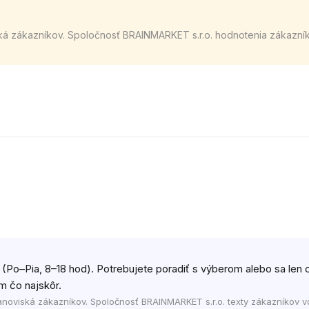
ká zákazníkov. Spoločnosť BRAINMARKET s.r.o. hodnotenia zákazní
 (Po–Pia, 8–18 hod). Potrebujete poradiť s výberom alebo sa len c
m čo najskôr.
anoviská zákazníkov. Spoločnosť BRAINMARKET s.r.o. texty zákazníkov v