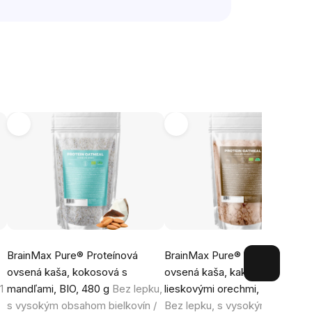
BrainMax Pure® Proteínová
BrainMax Pure® Proteínová
T
ovsená kaša, kokosová s
ovsená kaša, kakaová s
1
mandľami, BIO, 480 g
Bez lepku,
lieskovými orechmi, BIO, 480 g
s vysokým obsahom bielkovín /
Bez lepku, s vysokým obsaho