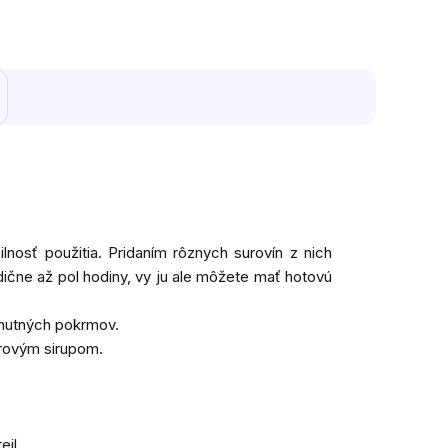
lnosť použitia. Pridaním rôznych surovín z nich
dične až pol hodiny, vy ju ale môžete mať hotovú
chutných pokrmov.
vorovým sirupom.
eil