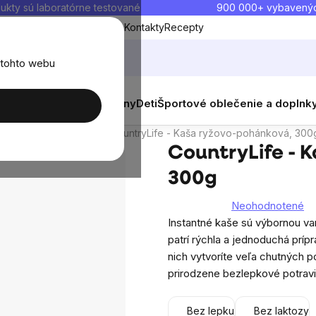
ukty sú laboratórne testované
900 000+ vybavený
Blog
O nás
Doprava a platba
Kontakty
Recepty
 tohto webu
balenia
Novinky
Muži
Ženy
Deti
Športové oblečenie a doplnk
skusia
Podobné produkty
Raňajkové kaše
CountryLife - Kaša ryžovo-pohánková, 300
CountryLife - 
300g
Neohodnotené
Priemerné
Instantné kaše sú výbornou var
hodnotenie
patrí rýchla a jednoduchá prípr
produktu
nich vytvoríte veľa chutných 
je
prirodzene bezlepkové potravi
0,0
z
Bez lepku
Bez laktozy
5