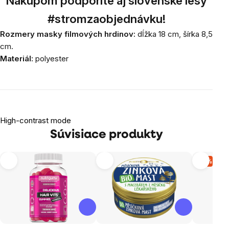
Nákupom podporíte aj slovenské lesy
#stromzaobjednávku!
Rozmery masky filmových hrdinov:
dĺžka 18 cm, šírka 8,5
cm.
Materiál:
polyester
High-contrast mode
Súvisiace produkty
-9 %