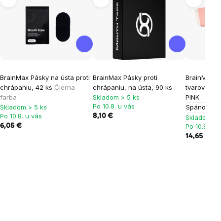
BrainMax Pásky na ústa proti
BrainMax Pásky proti
BrainMax A
chrápaniu, 42 ks
Čierna
chrápaniu, na ústa, 90 ks
tvarovaná 
farba
Skladom > 5 ks
PINK
Po 10.8. u vás
Skladom > 5 ks
Spánok
Po 10.8. u vás
8,10 €
Skladom > 
6,05 €
Po 10.8. u 
14,65 €