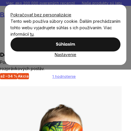
Prejsť
Viac ako 200 000 overených recenzií
Naše produkty sú laborató
na
Nákupný
Pokračovať bez personalizácie
obsah
košík
Tento web používa súbory cookie. Ďalším prechádzaním
tohto webu vyjadrujete súhlas s ich používaním. Viac
informácií
tu
.
BrainMax®
Súhlasím
Nastavenie
Detské masky na spanie
Pohodlná detská maska ​​na spanie s motívmi obľúbených
rozprávkových postáv.
až –34 %
Akcia
1 hodnotenie
Priemerné
hodnotenie
produktu
je
5,0
z
5
hviezdičiek.