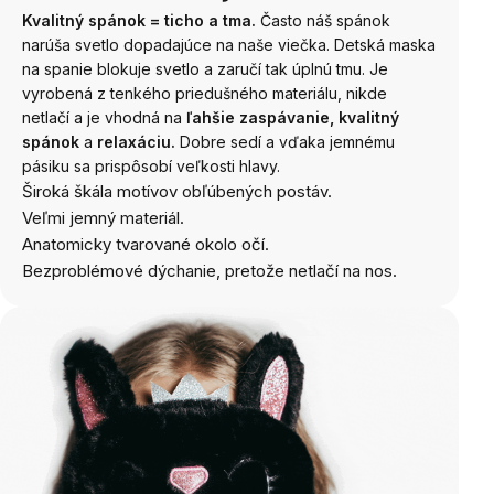
Kvalitný spánok = ticho a tma.
Často náš spánok
narúša svetlo dopadajúce na naše viečka. Detská maska
​​na spanie blokuje svetlo a zaručí tak úplnú tmu. Je
vyrobená z tenkého priedušného materiálu, nikde
netlačí a je vhodná na
ľahšie zaspávanie, kvalitný
spánok
a
relaxáciu.
Dobre sedí a vďaka jemnému
pásiku sa prispôsobí veľkosti hlavy.
Široká škála motívov obľúbených postáv.
Veľmi jemný materiál.
Anatomicky tvarované okolo očí.
Bezproblémové dýchanie, pretože netlačí na nos.