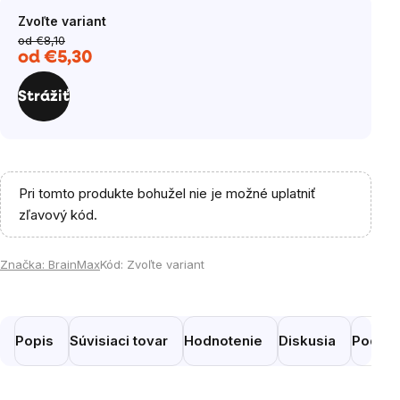
Zvoľte variant
od €8,10
od
€5,30
Jednotková
cena:
Strážiť
Pri tomto produkte bohužel nie je možné uplatniť
zľavový kód.
Značka:
BrainMax
Kód:
Zvoľte variant
Popis
Súvisiaci tovar
Hodnotenie
Diskusia
Podobn