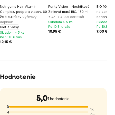
Nutrigums Hair Vitamín
Purity Vision - Nechtíková
BIO 100% o
Complex, podpora vlasov, 60
Zinková masť BIO, 150 ml
na zamraze
želé cukríkov
Výživový
*CZ-BIO-001 certifikát
banán 5ks
doplnok
Skladom > 5 ks
Skladom > 
Po 10.8. u vás
Po 10.8. u 
Pleť a vlasy
10,95 €
7,00 €
7,70
Skladom > 5 ks
Po 10.8. u vás
12,15 €
Hodnotenie
5,0
Priemerné
1 hodnotenie
hodnotenie
5
1x
produktu
4
0x