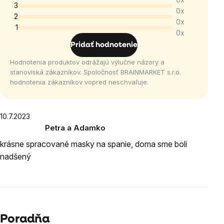
je
3
0x
5,0
2
0x
1
z
0x
5
Pridať hodnotenie
hviezdičiek.
Hodnotenia produktov odrážajú výlučne názory a
stanoviská zákazníkov. Spoločnosť BRAINMARKET s.r.o.
hodnotenia zákazníkov vopred neschvaľuje.
Výpis
10.7.2023
Petra a Adamko
hodnotení
Hodnotenie
krásne spracované masky na spanie, doma sme boli
produktu
nadšený
je
5
z
5
hviezdičiek.
Poradňa