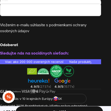
Vložením e-mailu súhlasíte s
podmienkami ochrany
osobných údajov
Odoberať
Sledujte nás na sociálnych sieťach:
Viac ako 200 000 overených recenzií
Naše produkty sú laborató
4.9/5
(2737x)
4.9/5
(1577x)
Nájdete nás v 10 krajinách Európy:
SK
Copyright
2026
BrainMarket.sk. Všetky práva vyhradené.
Zásady spracovania osobných údajov
Obchodné podmienky