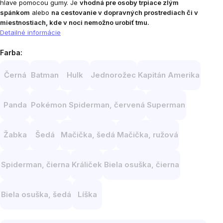
hlave pomocou gumy. Je
vhodná pre osoby trpiace zlým
spánkom
alebo
na cestovanie v dopravných prostrediach či v
miestnostiach, kde v noci nemožno urobiť tmu.
Detailné informácie
Farba:
Černá
Batman
Hulk
Jednorožec
Kapitán Amerika
Panda
Pokémon
Spiderman, červená
Superman
Žabka
Šedá
Mačička, šedá
Mačička, ružová
Spiderman, čierna
Králiček
Biela osuška, čierna
Biela osuška, šedá
Líška