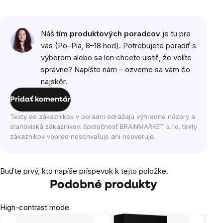
Náš
tím produktových poradcov
je tu pre
vás (Po–Pia, 8–18 hod). Potrebujete poradiť s
výberom alebo sa len chcete uistiť, že volíte
správne? Napíšte nám – ozveme sa vám čo
najskôr.
Pridať komentár
Texty od zákazníkov v poradni odrážajú výhradne názory a
stanoviská zákazníkov. Spoločnosť BRAINMARKET s.r.o. texty
zákazníkov vopred neschvaľuje ani neoveruje.
Buďte prvý, kto napíše príspevok k tejto položke.
Podobné produkty
High-contrast mode