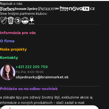
Napísali o nás:
Zápätie
Sme hrdými partnermi klubov:
Informácie pre vás
O firme
Naše projekty
Kontakty
+421 222 205 759
Po–Pia: 8:00–18:00
objednavky@brainmarket.sk
Prihláste sa na odber noviniek
a získajte tipy pre zdravý životný štýl, exkluzívne akcie aj
informácie o nových produktoch – stačí zadať e‑mail.
Email