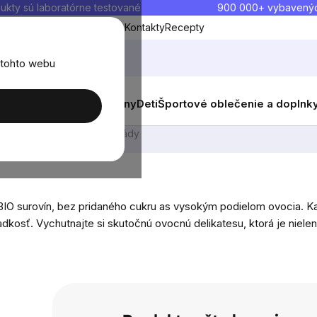
ukty sú laboratórne testované
900 000+ vybavený
Blog
O nás
Doprava a platba
Kontakty
Recepty
 tohto webu
balenia
Novinky
Muži
Ženy
Deti
Športové oblečenie a doplnk
emy
Džemy a marmelády
O surovín, bez pridaného cukru as vysokým podielom ovocia. Každ
ladkosť. Vychutnajte si skutočnú ovocnú delikatesu, ktorá je niele