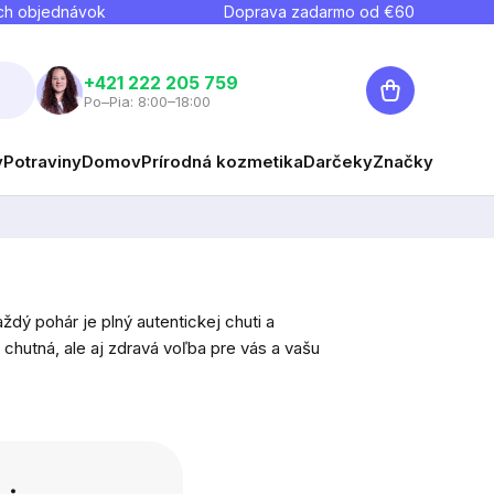
ch objednávok
Doprava zadarmo od €
60
Nákupný
+421 222 205 759
Po–Pia: 8:00–18:00
košík
y
Potraviny
Domov
Prírodná kozmetika
Darčeky
Značky
ý pohár je plný autentickej chuti a
n chutná, ale aj zdravá voľba pre vás a vašu