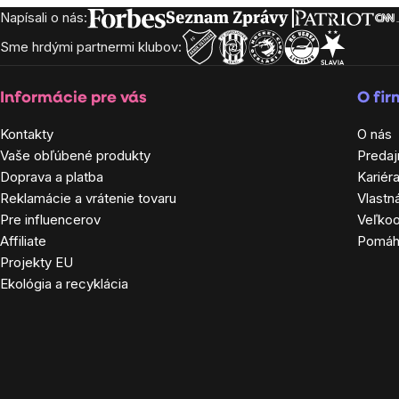
Napísali o nás:
Zápätie
Sme hrdými partnermi klubov:
Informácie pre vás
O fi
Kontakty
O nás
Vaše obľúbené produkty
Predaj
Doprava a platba
Kariér
Reklamácie a vrátenie tovaru
Vlastn
Pre influencerov
Veľko
Affiliate
Pomá
Projekty EU
Ekológia a recyklácia