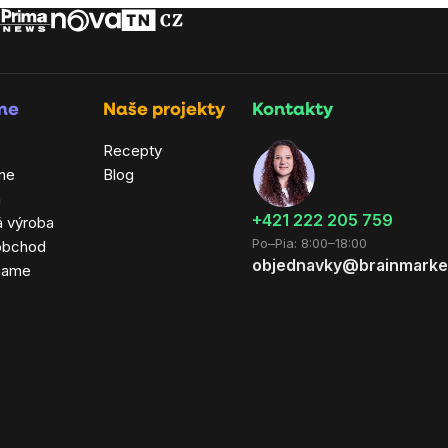
rme
Naše projekty
Kontakty
Recepty
ne
Blog
a
+421 222 205 759
á výroba
Po–Pia: 8:00–18:00
obchod
objednavky@brainmarke
hame