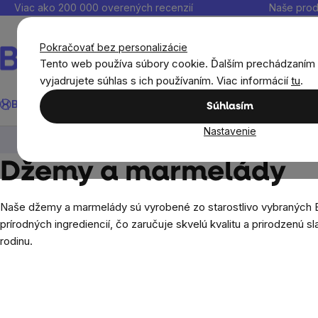
Prejsť
Viac ako 200 000 overených recenzií
Naše prod
na
obsah
Pokračovať bez personalizácie
Tento web používa súbory cookie. Ďalším prechádzaním
vyjadrujete súhlas s ich používaním. Viac informácií
tu
.
Hľadať
BrainMax®
Leto
Ušetri
Ciele
Výživové doplnky
Výhodné 
Súhlasím
Nastavenie
BrainMax®
BrainPure
Orechové krémy, dž
Džemy a marmelády
Naše džemy a marmelády sú vyrobené zo starostlivo vybraných BI
prírodných ingrediencií, čo zaručuje skvelú kvalitu a prirodzenú s
rodinu.
Bočný