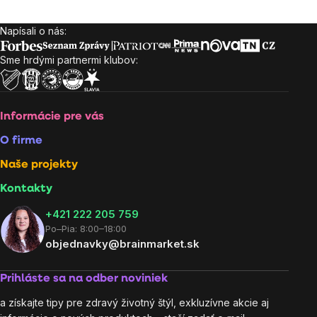
Napísali o nás:
Zápätie
Sme hrdými partnermi klubov:
Informácie pre vás
O firme
Naše projekty
Kontakty
+421 222 205 759
Po–Pia: 8:00–18:00
objednavky@brainmarket.sk
Prihláste sa na odber noviniek
a získajte tipy pre zdravý životný štýl, exkluzívne akcie aj