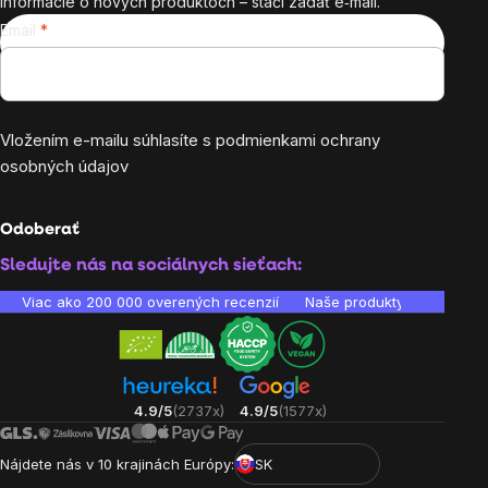
informácie o nových produktoch – stačí zadať e‑mail.
Email
Vložením e-mailu súhlasíte s
podmienkami ochrany
osobných údajov
Odoberať
Sledujte nás na sociálnych sieťach:
Viac ako 200 000 overených recenzií
Naše produkty sú laborató
4.9/5
(2737x)
4.9/5
(1577x)
Nájdete nás v 10 krajinách Európy:
SK