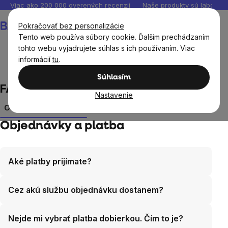
Prejsť
Viac ako 200 000 overených recenzií
Naše produkty sú laborató
na
Nákupný
Pokračovať bez personalizácie
obsah
košík
Tento web používa súbory cookie. Ďalším prechádzaním
tohto webu vyjadrujete súhlas s ich používaním. Viac
informácií
tu
.
FAQ
Súhlasím
FAQ
Nastavenie
Objednávky a platba
Reklamácia
Produkty
Ďalšie otá
Objednávky a platba
Aké platby prijímate?
Cez akú službu objednávku dostanem?
Nejde mi vybrať platba dobierkou. Čím to je?