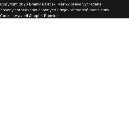
Copyright
2026
BrainMarket.sk. Všetky práva vyhradené.
Zásady spracovania osobných údajov
Obchodné podmienky
Cookies
Vytvoril Shoptet Premium