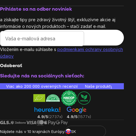
Prihláste sa na odber noviniek
a získajte tipy pre zdravý životný štýl, exkluzívne akcie aj
informácie o nových produktoch – stačí zadať e‑mail.
Vložením e-mailu súhlasíte s
podmienkami ochrany osobných
údajov
Odoberať
Sledujte nás na sociálnych sieťach:
Viac ako 200 000 overených recenzií
Naše produkty sú laborató
4.9/5
(2737x)
4.9/5
(1577x)
Nájdete nás v 10 krajinách Európy:
SK