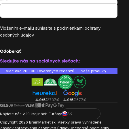
Vložením e-mailu súhlasíte s
podmienkami ochrany
osobných údajov
Odoberať
Sledujte nás na sociálnych sieťach:
Viac ako 200 000 overených recenzií
Naše produkty sú laborató
4.9/5
(2737x)
4.9/5
(1577x)
Nájdete nás v 10 krajinách Európy:
SK
Copyright
2026
BrainMarket.sk. Všetky práva vyhradené.
Zásady spracovania osobných údajov
Obchodné podmienky