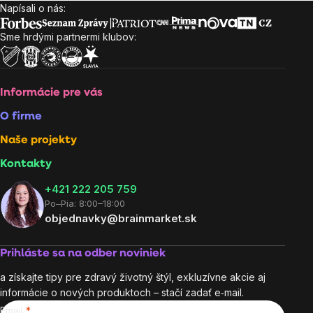
Napísali o nás:
Zápätie
Sme hrdými partnermi klubov:
Informácie pre vás
O firme
Naše projekty
Kontakty
+421 222 205 759
Po–Pia: 8:00–18:00
objednavky@brainmarket.sk
Prihláste sa na odber noviniek
a získajte tipy pre zdravý životný štýl, exkluzívne akcie aj
informácie o nových produktoch – stačí zadať e‑mail.
Email