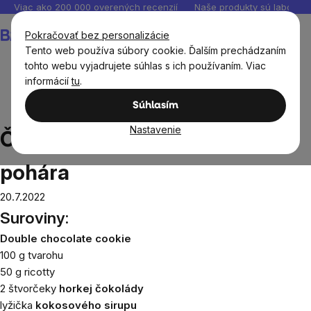
Prejsť
Viac ako 200 000 overených recenzií
Naše produkty sú laborató
na
Nákupný
Pokračovať bez personalizácie
obsah
košík
Tento web používa súbory cookie. Ďalším prechádzaním
tohto webu vyjadrujete súhlas s ich používaním. Viac
informácií
tu
.
Recepty
Sladké recepty
Čokoládový cheesecake do
Súhlasím
pohára
Nastavenie
Čokoládový cheesecake do
pohára
20.7.2022
Suroviny:
Double chocolate cookie
100 g tvarohu
50 g ricotty
2 štvorčeky
horkej čokolády
lyžička
kokosového sirupu