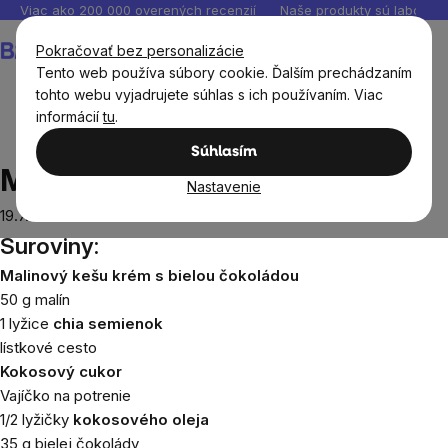
Prejsť
Viac ako 200 000 overených recenzií
Naše produkty sú laborató
na
Nákupný
Pokračovať bez personalizácie
obsah
košík
Tento web používa súbory cookie. Ďalším prechádzaním
tohto webu vyjadrujete súhlas s ich používaním. Viac
informácií
tu
.
Recepty
Sladké recepty
Malinové slimáky
Súhlasím
Malinové slimáky
Nastavenie
19.7.2022
Suroviny:
Malinový kešu krém s bielou čokoládou
50 g malín
1 lyžice
chia semienok
lístkové cesto
Kokosový cukor
Vajíčko na potrenie
1/2 lyžičky
kokosového oleja
35 g bielej čokolády