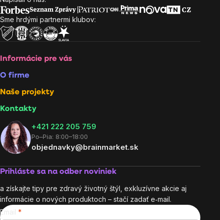
Zápätie
Sme hrdými partnermi klubov:
Informácie pre vás
O firme
Naše projekty
Kontakty
+421 222 205 759
Po–Pia: 8:00–18:00
objednavky@brainmarket.sk
Prihláste sa na odber noviniek
a získajte tipy pre zdravý životný štýl, exkluzívne akcie aj
informácie o nových produktoch – stačí zadať e‑mail.
Email