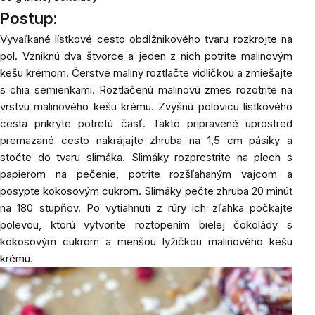
Postup:
Vyvaľkané lístkové cesto obdĺžnikového tvaru rozkrojte na
pol. Vzniknú dva štvorce a jeden z nich potrite malinovým
kešu krémom. Čerstvé maliny roztlačte vidličkou a zmiešajte
s chia semienkami. Roztlačenú malinovú zmes rozotrite na
vrstvu malinového kešu krému. Zvyšnú polovicu lístkového
cesta prikryte potretú časť. Takto pripravené uprostred
premazané cesto nakrájajte zhruba na 1,5 cm pásiky a
stočte do tvaru slimáka. Slimáky rozprestrite na plech s
papierom na pečenie, potrite rozšľahaným vajcom a
posypte kokosovým cukrom. Slimáky pečte zhruba 20 minút
na 180 stupňov. Po vytiahnutí z rúry ich zľahka počkajte
polevou, ktorú vytvoríte roztopením bielej čokolády s
kokosovým cukrom a menšou lyžičkou malinového kešu
krému.