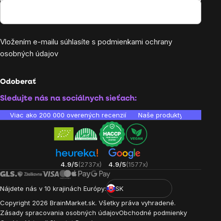
Vložením e-mailu súhlasíte s
podmienkami ochrany
osobných údajov
Odoberať
Sledujte nás na sociálnych sieťach:
Viac ako 200 000 overených recenzií
Naše produkty sú laborató
4.9/5
(2737x)
4.9/5
(1577x)
Nájdete nás v 10 krajinách Európy:
SK
Copyright
2026
BrainMarket.sk. Všetky práva vyhradené.
Zásady spracovania osobných údajov
Obchodné podmienky