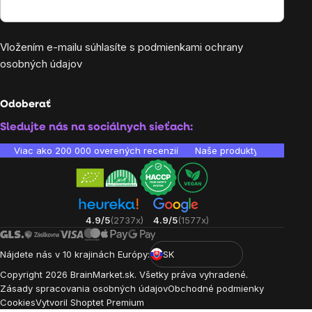
Vložením e-mailu súhlasíte s
podmienkami ochrany
osobných údajov
Odoberať
Sledujte nás na sociálnych sieťach:
Viac ako 200 000 overených recenzií
Naše produkty sú laborató
4.9/5
(2737x)
4.9/5
(1577x)
Nájdete nás v 10 krajinách Európy:
SK
Copyright
2026
BrainMarket.sk. Všetky práva vyhradené.
Zásady spracovania osobných údajov
Obchodné podmienky
Cookies
Vytvoril Shoptet Premium