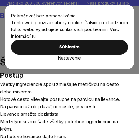
Prejsť
Viac ako 200 000 overených recenzií
Naše produkty sú laborató
na
Nákupný
Pokračovať bez personalizácie
obsah
košík
Tento web používa súbory cookie. Ďalším prechádzaním
tohto webu vyjadrujete súhlas s ich používaním. Viac
informácií
tu
.
Recepty
Sladké recepty
Špaldové lievance s
Súhlasím
jahodami
Nastavenie
Špaldové lievance s jahodami
Postup
Všetky ingrediencie spolu zmiešajte metličkou na cesto
alebo mixérom.
Hotové cesto vlievajte postupne na panvicu na lievance.
Na panvicu už olej dávať nemusíte, je v ceste.
Lievance smažte dozlatista.
Medzitým si zmiešajte všetky potrebné ingrediencie na
krém.
Na hotové lievance dajte krém.