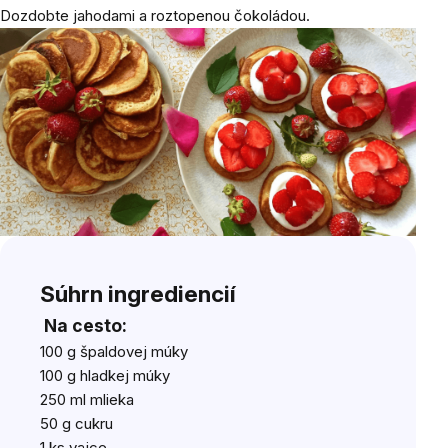
Dozdobte jahodami a roztopenou čokoládou.
Súhrn ingrediencií
Na cesto:
100 g špaldovej múky
100 g hladkej múky
250 ml mlieka
50 g cukru
1 ks vajce