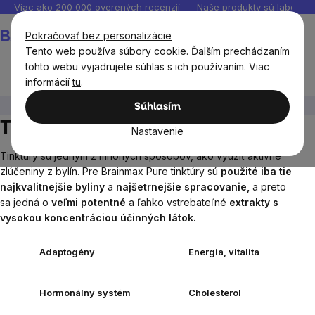
Prejsť
Viac ako 200 000 overených recenzií
Naše produkty sú laborató
na
Nákupný
Pokračovať bez personalizácie
obsah
košík
Tento web používa súbory cookie. Ďalším prechádzaním
tohto webu vyjadrujete súhlas s ich používaním. Viac
informácií
tu
.
BrainMax®
BrainPure
Tinktúry
Súhlasím
Tinktúry
Nastavenie
Tinktúry
sú jedným
z mnohých
spôsobov
,
ako využiť
aktívne
zlúčeniny
z bylín
.
Pre
Brainmax
Pure
tinktúry
sú
použité
iba
tie
najkvalitnejšie
byliny
a
najšetrnejšie
spracovanie
,
a
preto
sa
jedná o
veľmi
potentné
a
ľahko vstrebateľné
extrakty
s
vysokou koncentráciou
účinných
látok.
Adaptogény
Energia, vitalita
Hormonálny systém
Cholesterol