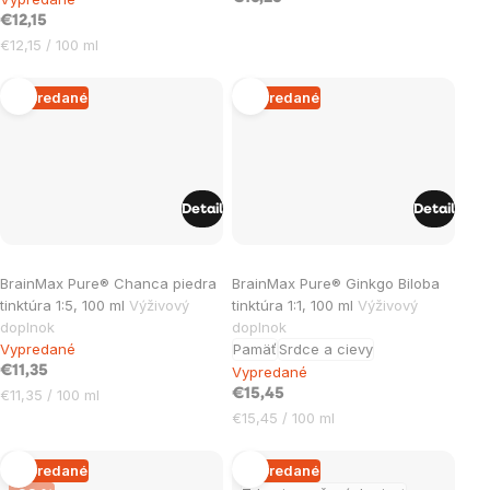
5,0
€12,15
z
Jednotková
€12,15 / 100 ml
5
cena:
hviezdičiek.
Vypredané
Vypredané
Detail
Detail
Priemerné
BrainMax Pure® Chanca piedra
BrainMax Pure® Ginkgo Biloba
hodnotenie
tinktúra 1:5, 100 ml
Výživový
tinktúra 1:1, 100 ml
Výživový
produktu
doplnok
doplnok
je
Vypredané
Pamäť
Srdce a cievy
5,0
€11,35
Vypredané
Jednotková
€11,35 / 100 ml
€15,45
z
cena:
Jednotková
€15,45 / 100 ml
5
cena:
hviezdičiek.
Vypredané
Vypredané