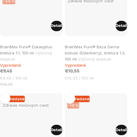
–33 %
Zdravie močových ciest
Detail
Detail
BrainMax Pure® Eukalyptus
BrainMax Pure® Baza čierna
tinktúra 1:1, 100 ml
Výživový
bobule (Elderberry), tinktúra 1:3,
doplnok
100 ml
Výživový doplnok
Vypredané
Vypredané
€9,45
€10,55
Jednotková
Jednotková
€9,45 / 100 ml
€10,55 / 100 ml
cena:
cena:
€14,20
Vypredané
Vypredané
Zdravie močových ciest
–13 %
Detail
Detail