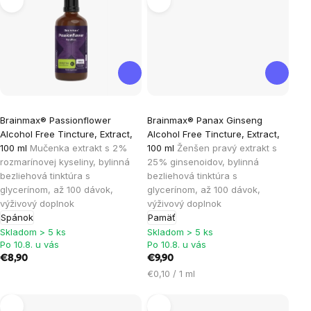
Brainmax® Passionflower
Brainmax® Panax Ginseng
Alcohol Free Tincture, Extract,
Alcohol Free Tincture, Extract,
100 ml
Mučenka extrakt s 2%
100 ml
Ženšen pravý extrakt s
rozmarínovej kyseliny, bylinná
25% ginsenoidov, bylinná
bezliehová tinktúra s
bezliehová tinktúra s
glycerínom, až 100 dávok,
glycerínom, až 100 dávok,
výživový doplnok
výživový doplnok
Spánok
Pamäť
Skladom > 5 ks
Skladom > 5 ks
Po 10.8. u vás
Po 10.8. u vás
€8,90
€9,90
Jednotková
€0,10 / 1 ml
cena: