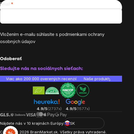
Email
Vložením e-mailu súhlasíte s
podmienkami ochrany
osobných údajov
Odoberať
Sledujte nás na sociálnych sieťach:
Viac ako 200 000 overených recenzií
Naše produkty sú laborató
4.9/5
(2737x)
4.9/5
(1577x)
Nájdete nás v 10 krajinách Európy:
SK
Copyright
2026
BrainMarket.sk. Všetky práva vyhradené.