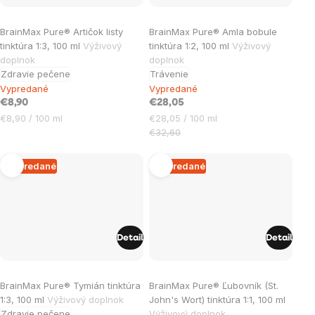
BrainMax Pure® Artičok listy
BrainMax Pure® Amla bobule
tinktúra 1:3, 100 ml
Výživový
tinktúra 1:2, 100 ml
Výživový
doplnok
doplnok
Zdravie pečene
Trávenie
Vypredané
Vypredané
€8,90
€28,05
Jednotková
Jednotková
€8,90 / 100 ml
€28,05 / 100 ml
cena:
cena:
€32,60
Vypredané
Vypredané
Detail
Detail
Priemerné
Priemerné
BrainMax Pure® Tymián tinktúra
BrainMax Pure® Ľubovník (St.
hodnotenie
hodnotenie
1:3, 100 ml
Výživový doplnok
John's Wort) tinktúra 1:1, 100 ml
produktu
produktu
Zdravie pečene
Výživový doplnok