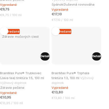
je
je
Spánok
Duševná rovnováha
Vypredané
5,0
5,0
Vypredané
€9,75
Jednotková
€17,10
€9,75 / 100 ml
z
z
cena:
Jednotková
€17,10 / 100 ml
5
5
cena:
hviezdičiek.
hviezdičiek.
Vypredané
Vypredané
Zdravie močových ciest
Detail
Detail
BrainMax Pure® Trubkovec
BrainMax Pure® Triphala
(Java tea) tinktúra 1:5, 100 ml
tinktúra 1:3, 100 ml
Výživový
Výživový doplnok
doplnok
Zdravie pečene
Vypredané
Vypredané
€13,80
Jednotková
€10,95
€13,80 / 100 ml
cena:
Jednotková
€10,95 / 100 ml
cena: