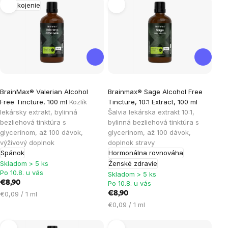
Výpis
Upokojenie
produktov
BrainMax® Valerian Alcohol
Brainmax® Sage Alcohol Free
Free Tincture, 100 ml
Kozlík
Tincture, 10:1 Extract, 100 ml
lekársky extrakt, bylinná
Šalvia lekárska extrakt 10:1,
bezliehová tinktúra s
bylinná bezliehová tinktúra s
glycerínom, až 100 dávok,
glycerínom, až 100 dávok,
výživový doplnok
doplnok stravy
Spánok
Hormonálna rovnováha
Skladom > 5 ks
Ženské zdravie
Po 10.8. u vás
Skladom > 5 ks
€8,90
Po 10.8. u vás
Jednotková
€0,09 / 1 ml
€8,90
cena:
Jednotková
€0,09 / 1 ml
cena: