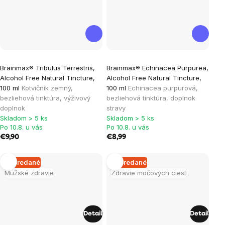
Brainmax® Tribulus Terrestris,
Brainmax® Echinacea Purpurea,
Alcohol Free Natural Tincture,
Alcohol Free Natural Tincture,
100 ml
Kotvičník zemný,
100 ml
Echinacea purpurová,
bezliehová tinktúra, výživový
bezliehová tinktúra, doplnok
doplnok
stravy
Skladom > 5 ks
Skladom > 5 ks
Po 10.8. u vás
Po 10.8. u vás
€9,90
€8,99
Vypredané
Vypredané
Mužské zdravie
Zdravie močových ciest
Detail
Detail