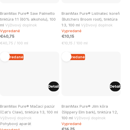
BrainMax Pure® Saw Palmetto
BrainMax Pure® Listnatec koreň
tinktúra 1:1 (60% alkoholu), 100
(Butchers Broom root), tinktúra
ml
Výživový doplnok
1:3, 100 ml
Výživový doplnok
Vypredané
Vypredané
€40,75
€10,15
Jednotková
Jednotková
€40,75 / 100 ml
€10,15 / 100 ml
cena:
cena:
Vypredané
Vypredané
Detail
Detail
Priemerné
BrainMax Pure® Mačací pazúr
BrainMax Pure® Jilm kôra
hodnotenie
(Cat's Claw), tinktúra 1:3, 100 ml
(Slippery Elm bark), tinktúra 1:2,
produktu
Výživový doplnok
100 ml
Výživový doplnok
je
Pohybový aparát
Vypredané
Vypredané
€16,25