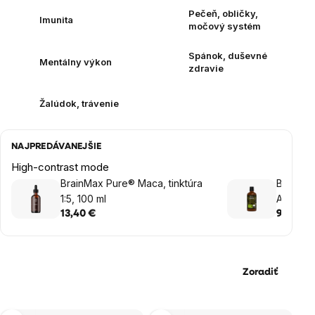
Pečeň, obličky,
Imunita
močový systém
Spánok, duševné
Mentálny výkon
zdravie
Žalúdok, trávenie
NAJPREDÁVANEJŠIE
High-contrast mode
BrainMax Pure® Maca, tinktúra
Brainmax
1:5, 100 ml
Alcohol 
100 ml
13,40 €
9,90 €
Zoradiť