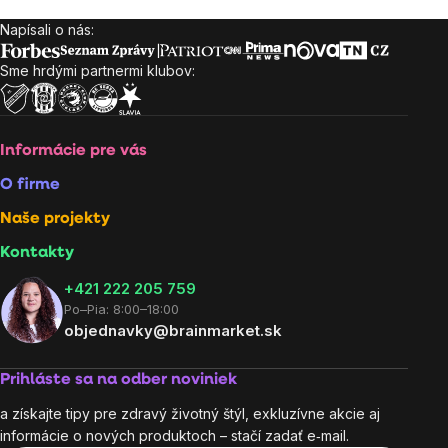
Napísali o nás:
Zápätie
Sme hrdými partnermi klubov:
Informácie pre vás
O firme
Naše projekty
Kontakty
+421 222 205 759
Po–Pia: 8:00–18:00
objednavky@brainmarket.sk
Prihláste sa na odber noviniek
a získajte tipy pre zdravý životný štýl, exkluzívne akcie aj
informácie o nových produktoch – stačí zadať e‑mail.