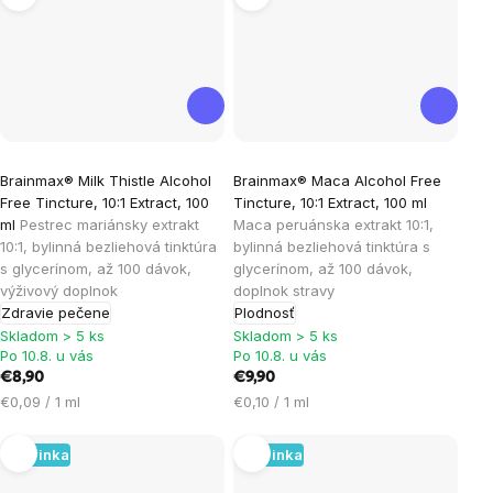
Brainmax® Milk Thistle Alcohol
Brainmax® Maca Alcohol Free
Free Tincture, 10:1 Extract, 100
Tincture, 10:1 Extract, 100 ml
ml
Pestrec mariánsky extrakt
Maca peruánska extrakt 10:1,
10:1, bylinná bezliehová tinktúra
bylinná bezliehová tinktúra s
s glycerínom, až 100 dávok,
glycerínom, až 100 dávok,
výživový doplnok
doplnok stravy
Zdravie pečene
Plodnosť
Skladom > 5 ks
Skladom > 5 ks
Po 10.8. u vás
Po 10.8. u vás
€8,90
€9,90
Jednotková
Jednotková
€0,09 / 1 ml
€0,10 / 1 ml
cena:
cena:
Novinka
Novinka