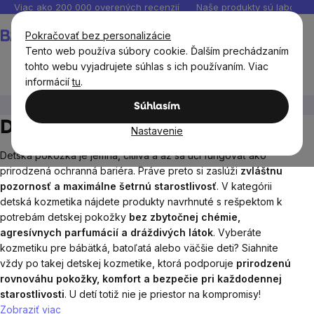
Prejsť
Viac ako 200 000 overených recenzií
Naše produkty sú laborató
na
Nákupný
Pokračovať bez personalizácie
obsah
košík
Tento web používa súbory cookie. Ďalším prechádzaním
tohto webu vyjadrujete súhlas s ich používaním. Viac
informácií
tu
.
Prírodná kozmetika
Detská kozmetika
Súhlasím
Detská kozmetika
Nastavenie
Detská pokožka je jemná, citlivá a až sa učí fungovať ako
prirodzená ochranná bariéra. Práve preto si zaslúži
zvláštnu
pozornosť a maximálne šetrnú starostlivosť
. V kategórii
detská kozmetika nájdete produkty navrhnuté s rešpektom k
potrebám detskej pokožky
bez zbytočnej chémie,
agresívnych parfumácií a dráždivých látok
. Vyberáte
kozmetiku pre bábätká, batoľatá alebo väčšie deti? Siahnite
vždy po takej detskej kozmetike, ktorá podporuje
prirodzenú
rovnováhu pokožky, komfort a bezpečie pri každodennej
starostlivosti
. U detí totiž nie je priestor na kompromisy!
Zobraziť viac