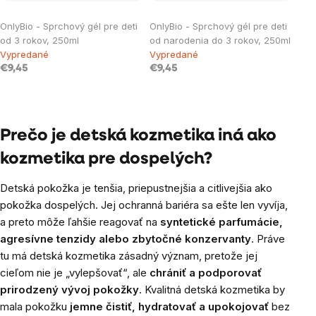
OnlyBio - Sprchový gél pre deti
OnlyBio - Sprchový gél pre deti
od 3 rokov, 250ml
od narodenia do 3 rokov, 250ml
Vypredané
Vypredané
€9,45
€9,45
Ovládacie
prvky
Prečo je detská kozmetika iná ako
výpisu
kozmetika pre dospelých?
Detská pokožka je tenšia, priepustnejšia a citlivejšia ako
pokožka dospelých. Jej ochranná bariéra sa ešte len vyvíja,
a preto môže ľahšie reagovať na
syntetické parfumácie,
agresívne tenzidy alebo zbytočné konzervanty
. Práve
tu má detská kozmetika zásadný význam, pretože jej
cieľom nie je „vylepšovať“, ale
chrániť a podporovať
prirodzený vývoj pokožky
. Kvalitná detská kozmetika by
mala pokožku
jemne čistiť, hydratovať a upokojovať
bez