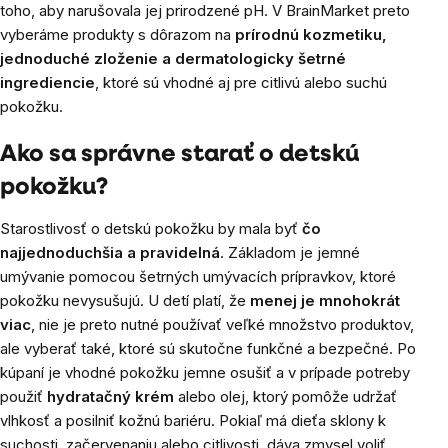
toho, aby narušovala jej prirodzené pH. V BrainMarket preto
vyberáme produkty s dôrazom na
prírodnú kozmetiku,
jednoduché zloženie a dermatologicky šetrné
ingrediencie
, ktoré sú vhodné aj pre citlivú alebo suchú
pokožku.
Ako sa správne starať o detskú
pokožku?
Starostlivosť o detskú pokožku by mala byť
čo
najjednoduchšia a pravidelná
. Základom je jemné
umývanie pomocou šetrných umývacích prípravkov, ktoré
pokožku nevysušujú. U detí platí, že
menej je mnohokrát
viac
, nie je preto nutné používať veľké množstvo produktov,
ale vyberať také, ktoré sú skutočne funkčné a bezpečné. Po
kúpaní je vhodné pokožku jemne osušiť a v prípade potreby
použiť
hydratačný krém
alebo olej, ktorý pomôže udržať
vlhkosť a posilniť kožnú bariéru. Pokiaľ má dieťa sklony k
suchosti, začervenaniu alebo citlivosti, dáva zmysel voliť