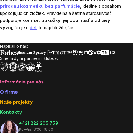
prírodnú kozmetiku bez parfumácie
, ideálne s obsahom
upokojujúcich zložiek. Pravidelná a šetrná starostlivosť
podporuje
komfort pokožky, jej odolnosť a zdravý
vývoj
, čo je u
detí
to najdôležitejšie.
Napísali o nás:
Zápätie
Sme hrdými partnermi klubov:
Informácie pre vás
O firme
Naše projekty
Kontakty
+421 222 205 759
Po–Pia: 8:00–18:00