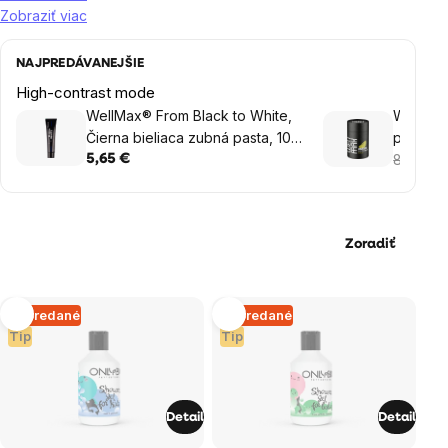
Zobraziť viac
NAJPREDÁVANEJŠIE
High-contrast mode
WellMax® From Black to White,
WellMax
Čierna bieliaca zubná pasta, 105
prírodn
g
8,90 €
5,65 €
6
Zoradiť
Výpis
Vypredané
Vypredané
Tip
Tip
produktov
Detail
Detail