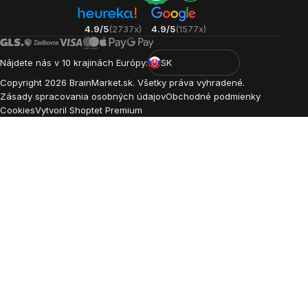
4.9/5
(2737x)
4.9/5
(1577x)
Nájdete nás v 10 krajinách Európy:
SK
Copyright
2026
BrainMarket.sk. Všetky práva vyhradené.
Zásady spracovania osobných údajov
Obchodné podmienky
Cookies
Vytvoril Shoptet Premium