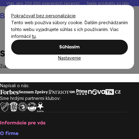
Prejsť
Viac ako 200 000 overených recenzií
Naše produkty sú laborató
na
Nákupný
Pokračovať bez personalizácie
obsah
košík
Tento web používa súbory cookie. Ďalším prechádzaním
tohto webu vyjadrujete súhlas s ich používaním. Viac
informácií
tu
.
Predávané značky
Storm
Súhlasím
Storm
Nastavenie
Žiadne produkty značky
Storm
sa nenašli...
Napísali o nás:
Zápätie
Sme hrdými partnermi klubov:
Informácie pre vás
O firme