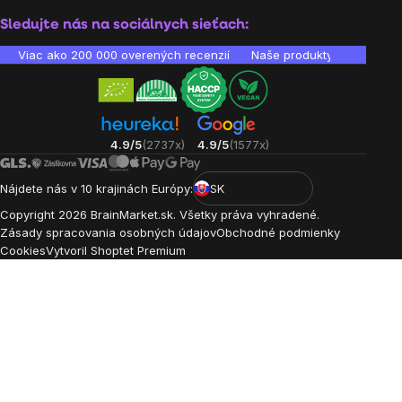
Sledujte nás na sociálnych sieťach:
Viac ako 200 000 overených recenzií
Naše produkty sú laborató
4.9/5
(2737x)
4.9/5
(1577x)
Nájdete nás v 10 krajinách Európy:
SK
Copyright
2026
BrainMarket.sk. Všetky práva vyhradené.
Zásady spracovania osobných údajov
Obchodné podmienky
Cookies
Vytvoril Shoptet Premium