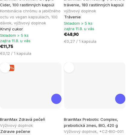
hodnotenie
hodnotenie
Cider, 100 rastlinných kapsúl
trávenie, 180 rastlinných kapsúl
produktu
produktu
Kombinácia chrómu a jablčného
výživový doplnok
je
je
octu vo vegan kapsuliach, 100
Trávenie
dávok, výživový doplnok
5,0
5,0
Skladom > 5 ks
zajtra 11.8. u vás
Krvný cukor
z
z
€48,90
Skladom > 5 ks
5
5
zajtra 11.8. u vás
Jednotková
€0,27 / 1 kapsula
hviezdičiek.
hviezdičiek.
€11,75
cena:
Jednotková
€0,12 / 1 kapsula
cena:
–19 %
Priemerné
Priemerné
BrainMax Zdravá pečeň
BrainMax Prebiotic Complex,
hodnotenie
hodnotenie
Výživový doplnok
prebiotická zmes, BIO, 420 g
produktu
produktu
Zdravie pečene
Výživový doplnok, *CZ-BIO-001