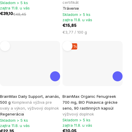
je
je
certifikát
Skladom > 5 ks
zajtra 11.8. u vás
Trávenie
5,0
4,0
€39,10
€48,45
Skladom > 5 ks
z
z
zajtra 11.8. u vás
5
5
€15,85
hviezdičiek.
hviezdičiek.
Jednotková
€3,77 / 100 g
cena:
–29 %
BrainMax Daily Support, ananás,
BrainMax Organic Fenugreek
500 g
Komplexná výživa pre
700 mg, BIO Pískavica grécke
svaly a výkon, výživový doplnok
seno, 90 rastlinných kapsúl
Regenerácia
výživový doplnok
Skladom > 5 ks
Skladom > 5 ks
zajtra 11.8. u vás
zajtra 11.8. u vás
€10,05
€22,35