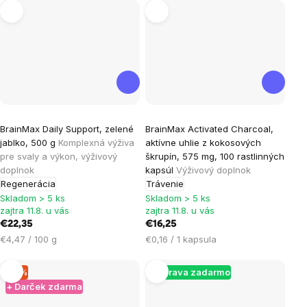
Priemerné
Priemerné
BrainMax Daily Support, zelené
BrainMax Activated Charcoal,
hodnotenie
hodnotenie
jablko, 500 g
Komplexná výživa
aktívne uhlie z kokosových
produktu
produktu
pre svaly a výkon, výživový
škrupín, 575 mg, 100 rastlinných
je
je
doplnok
kapsúl
Výživový doplnok
Regenerácia
Trávenie
5,0
5,0
Skladom > 5 ks
Skladom > 5 ks
z
z
zajtra 11.8. u vás
zajtra 11.8. u vás
5
5
€22,35
€16,25
hviezdičiek.
hviezdičiek.
Jednotková
Jednotková
€4,47 / 100 g
€0,16 / 1 kapsula
cena:
cena:
–9 %
Doprava zadarmo
+ Darček zdarma