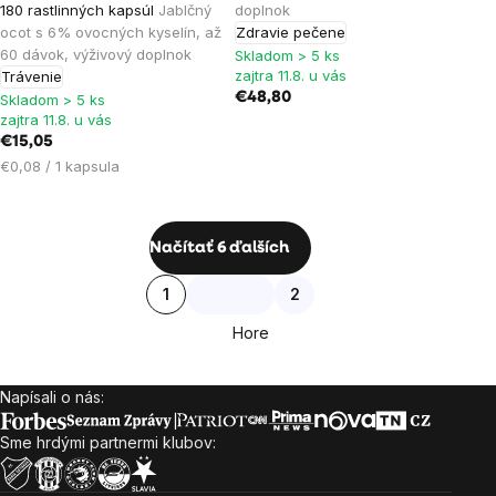
180 rastlinných kapsúl
Jablčný
doplnok
ocot s 6% ovocných kyselín, až
Zdravie pečene
60 dávok, výživový doplnok
Skladom > 5 ks
zajtra 11.8. u vás
Trávenie
€48,80
Skladom > 5 ks
zajtra 11.8. u vás
€15,05
Jednotková
€0,08 / 1 kapsula
cena:
Ovládacie
Načítať 6 ďalších
prvky
Stránkovanie
1
2
výpisu
Hore
Napísali o nás:
Zápätie
Sme hrdými partnermi klubov: