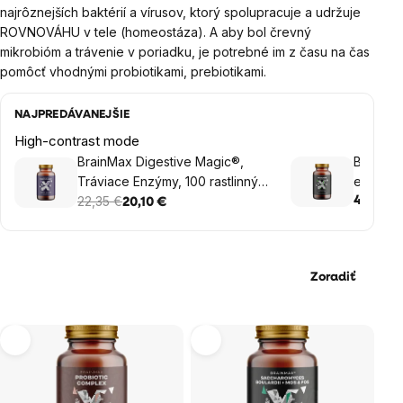
najrôznejších baktérií a vírusov, ktorý spolupracuje a udržuje
ROVNOVÁHU v tele (homeostáza). A aby bol črevný
mikrobióm a trávenie v poriadku, je potrebné im z času na čas
pomôcť vhodnými probiotikami, prebiotikami.
NAJPREDÁVANEJŠIE
High-contrast mode
BrainMax Digestive Magic®,
BrainMax
Tráviace Enzýmy, 100 rastlinných
enteros
kapsúl
22,35 €
40,75 €
20,10 €
Zoradiť
Výpis
produktov