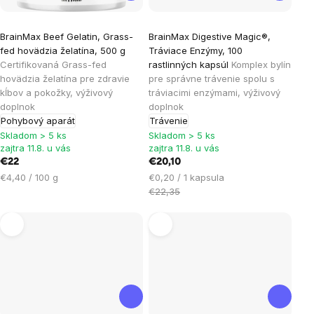
Priemerné
Priemerné
BrainMax Beef Gelatin, Grass-
BrainMax Digestive Magic®,
hodnotenie
hodnotenie
fed hovädzia želatína, 500 g
Tráviace Enzýmy, 100
produktu
produktu
Certifikovaná Grass-fed
rastlinných kapsúl
Komplex bylín
je
je
hovädzia želatína pre zdravie
pre správne trávenie spolu s
kĺbov a pokožky, výživový
tráviacimi enzýmami, výživový
5,0
5,0
doplnok
doplnok
z
z
Pohybový aparát
Trávenie
5
5
Skladom > 5 ks
Skladom > 5 ks
hviezdičiek.
hviezdičiek.
zajtra 11.8. u vás
zajtra 11.8. u vás
€22
€20,10
Jednotková
Jednotková
€4,40 / 100 g
€0,20 / 1 kapsula
cena:
cena:
€22,35