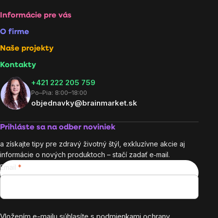
Informácie pre vás
O firme
Naše projekty
Kontakty
+421 222 205 759
Po–Pia: 8:00–18:00
objednavky@brainmarket.sk
Prihláste sa na odber noviniek
a získajte tipy pre zdravý životný štýl, exkluzívne akcie aj
informácie o nových produktoch – stačí zadať e‑mail.
Email
Vložením e-mailu súhlasíte s
podmienkami ochrany