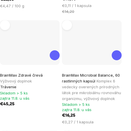
Jednotková
Jednotková
€0,11 / 1 kapsula
€4,47 / 100 g
cena:
cena:
€14,20
Priemerné
BrainMax Zdravé črevá
BrainMax Microbial Balance, 60
hodnotenie
Výživový doplnok
rastlinných kapsúl
Komplex 6
produktu
Trávenie
vedecky overených prírodných
je
látok pre mikrobiálnu rovnováhu
Skladom > 5 ks
zajtra 11.8. u vás
organizmu, výživový doplnok
5,0
€45,25
Skladom > 5 ks
z
zajtra 11.8. u vás
5
€16,25
hviezdičiek.
Jednotková
€0,27 / 1 kapsula
cena: