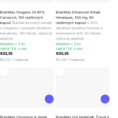
Priemerné
BrainMax Oregano Oil 80%
BrainMax Enhanced Shilajit
hodnotenie
Carvacrol, 100 rastlinných
Himalayas, 500 mg, 60
produktu
kapsúl
Štandardizovaný extrakt
rastlinných kapsúl
S 50%
je
z oregana s vysokým obsahom
obsahom kyseliny fulvovej a
karvakrolu, 100 dávok, výživový
koenzýmom Q10, 60 dávok,
5,0
doplnok
výživový doplnok
z
Skladom > 5 ks
Skladom > 5 ks
5
zajtra 11.8. u vás
zajtra 11.8. u vás
hviezdičiek.
€22,35
€20,35
Jednotková
Jednotková
€0,22 / 1 kapsula
€0,34 / 1 kapsula
cena:
cena:
Priemerné
Priemerné
BrainMax Chromium & Apple
BrainMax Gut Healing®, Črevá a