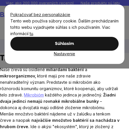
Prejsť
Viac ako 200 000 overených recenzií
Naše produkty sú laborató
na
Nákupný
Pokračovať bez personalizácie
obsah
košík
Tento web používa súbory cookie. Ďalším prechádzaním
tohto webu vyjadrujete súhlas s ich používaním. Viac
informácií
tu
.
BrainMax®
BrainMax® výživové doplnky
Trávenie,
Súhlasím
črevá
Nastavenie
Trávenie, črevá
Naše
črevá sú osídlené
miliardami baktérií
a
mikroorganizmov,
ktoré majú pre naše zdravie
nenahraditeľný význam. Predstavte si mikrobióm ako
rôznorodú komunitu organizmov, ktoré kooperujú, aby udržali
telo zdravé.
Mikrobióm
každého jedinca je jedinečný.
Žiadni
dvaja jedinci nemajú rovnaké mikrobiálne bunky
–
dokonca aj dvojčatá majú odlišné zloženie mikrobiómu.
Menšie množstvo baktérií nájdeme už v žalúdku a tenkom
čreve a naopak
najväčšie množstvo baktérií sa nachádza v
hrubom čreve.
Ide o akýsi "ekosystém", ktorý je zložený z