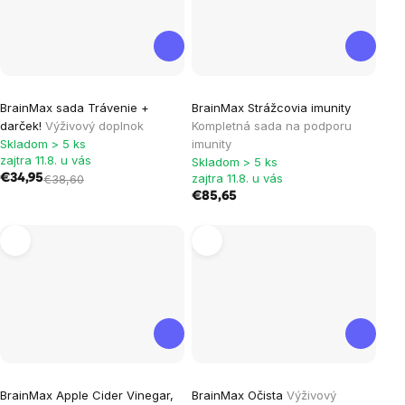
Priemerné
BrainMax sada Trávenie +
BrainMax Strážcovia imunity
hodnotenie
darček!
Výživový doplnok
Kompletná sada na podporu
produktu
Skladom > 5 ks
imunity
je
zajtra 11.8. u vás
Skladom > 5 ks
zajtra 11.8. u vás
€34,95
€38,60
5,0
€85,65
z
5
hviezdičiek.
BrainMax Apple Cider Vinegar,
BrainMax Očista
Výživový