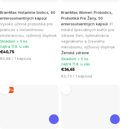
Priemerné
Priemerné
BrainMax Histamine biotics, 60
BrainMax Women Probiotics,
hodnotenie
hodnotenie
enterosolventných kapsúl
Probiotiká Pre Ženy, 50
produktu
produktu
Vysoko účinné probiotiká pre
enterosolventných kapsúl
31
je
je
jedincov s histamínovou
miliárd špeciálnych kultúr pre
intoleranciou, výživový doplnok
zdravie žien, optimalizácia
5,0
4,4
Skladom > 5 ks
vaginálneho a črevného
z
z
zajtra 11.8. u vás
mikrobiomu, výživový doplnok
5
5
€40,75
Ženské zdravie
hviezdičiek.
hviezdičiek.
Jednotková
€0,68 / 1 kapsula
Skladom > 5 ks
cena:
zajtra 11.8. u vás
€36,65
Jednotková
€0,73 / 1 kapsula
cena:
–19 %