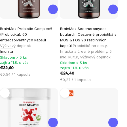
Priemerné
Priemerné
BrainMax Probiotic Complex®
BrainMax Saccharomyces
hodnotenie
hodnotenie
(Probiotiká), 60
boulardii, Cestovné probiotiká s
produktu
produktu
enterosolventných kapsúl
MOS & FOS 90 rastlinných
je
je
Výživový doplnok
kapsúl
Probiotiká na cesty,
Imunita
hnačka a črevné problémy, 5
5,0
5,0
mld. kultúr, výživový doplnok
Skladom > 5 ks
z
z
zajtra 11.8. u vás
Skladom > 5 ks
5
5
zajtra 11.8. u vás
€32,60
hviezdičiek.
hviezdičiek.
€24,40
Jednotková
€0,54 / 1 kapsula
Jednotková
cena:
€0,27 / 1 kapsula
cena:
–10 %