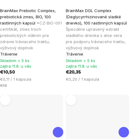
Priemerné
BrainMax Prebiotic Complex,
BrainMax DGL Complex
hodnotenie
prebiotická zmes, BIO, 100
(Deglycyrrhizinované sladké
produktu
rastlinných kapsúl
*CZ-BIO-001
drievko), 100 rastlinných kapsúl
je
certifikát, zmes troch
Špeciálne upravený extrakt
prebiotických vláknin pre
sladkého drievka s aloe vera
4,3
zdravie tráviaceho traktu,
pre podporu tráviaceho traktu,
z
výživový doplnok
výživový doplnok
5
Trávenie
Trávenie
hviezdičiek.
Skladom > 5 ks
Skladom > 5 ks
zajtra 11.8. u vás
zajtra 11.8. u vás
€10,50
€20,35
Jednotková
Jednotková
€0,11 / 1 kapsula
€0,20 / 1 kapsula
cena:
cena:
€13