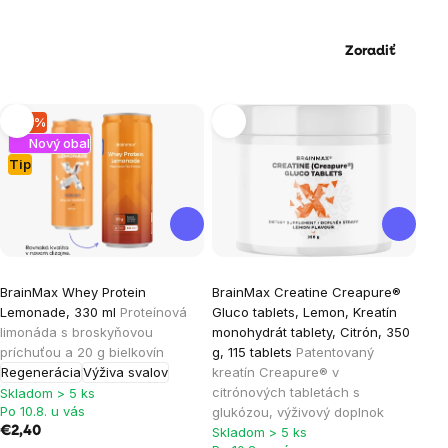
Zoradiť
Výpis
–14 %
Nový obal
produktov
Tip
Priemerné
Priemerné
BrainMax Whey Protein
BrainMax Creatine Creapure®
hodnotenie
hodnotenie
Lemonade, 330 ml
Proteínová
Gluco tablets, Lemon, Kreatín
produktu
produktu
limonáda s broskyňovou
monohydrát tablety, Citrón, 350
je
je
príchuťou a 20 g bielkovín
g, 115 tablets
Patentovaný
Regenerácia
Výživa svalov
kreatín Creapure® v
5,0
4,0
citrónových tabletách s
Skladom > 5 ks
z
z
Po 10.8. u vás
glukózou, výživový doplnok
5
5
€2,40
Skladom > 5 ks
hviezdičiek.
hviezdičiek.