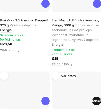
Priemerné
Priemerné
BrainMax 3.0 Anabolic Dagger®,
BrainMax LAUF® Intra Komplex,
hodnotenie
hodnotenie
320 g
Výživový doplnok
Mango, 1000 g
Iónový nápoj so
produktu
produktu
Energia
sacharidmi a EAA pre lepšiu
je
je
výkonnosť, hydratáciu a
Skladom > 5 ks
Po 10.8. u vás
regeneráciu, výživový doplnok
4,7
5,0
€28,50
Energia
z
z
Jednotková
€8,91 / 100 g
Skladom > 5 ks
5
5
Po 10.8. u vás
cena:
hviezdičiek.
hviezdičiek.
€35
Jednotková
€3,50 / 100 g
cena:
Viac variantov
Detail