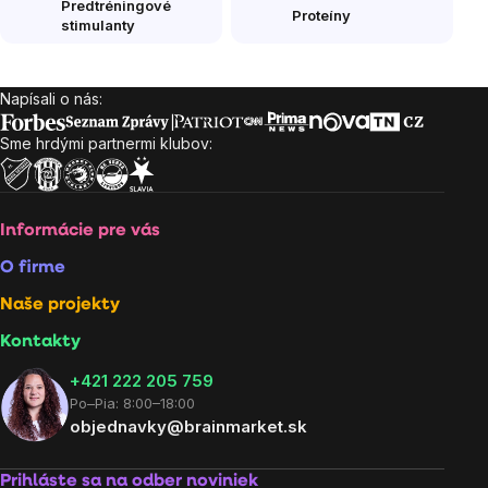
Predtréningové
Proteíny
stimulanty
Napísali o nás:
Zápätie
Sme hrdými partnermi klubov:
Informácie pre vás
O firme
Naše projekty
Kontakty
+421 222 205 759
Po–Pia: 8:00–18:00
objednavky@brainmarket.sk
Prihláste sa na odber noviniek