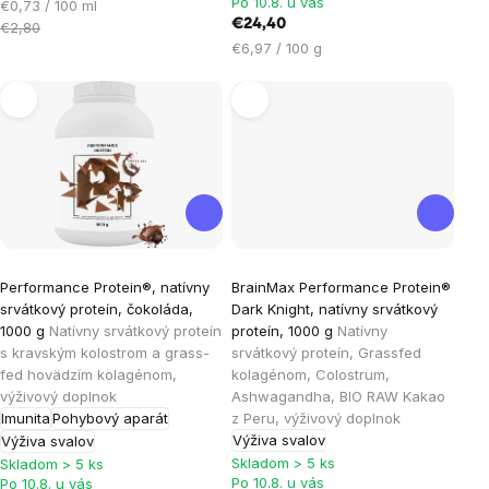
Po 10.8. u vás
Jednotková
€0,73 / 100 ml
€24,40
cena:
€2,80
Jednotková
€6,97 / 100 g
cena:
Priemerné
Priemerné
Performance Protein®, natívny
BrainMax Performance Protein®
hodnotenie
hodnotenie
srvátkový proteín, čokoláda,
Dark Knight, natívny srvátkový
produktu
produktu
1000 g
Natívny srvátkový proteín
proteín, 1000 g
Natívny
je
je
s kravským kolostrom a grass-
srvátkový proteín, Grassfed
fed hovädzím kolagénom,
kolagénom, Colostrum,
4,7
4,9
výživový doplnok
Ashwagandha, BIO RAW Kakao
z
z
Imunita
Pohybový aparát
z Peru, výživový doplnok
5
5
Výživa svalov
Výživa svalov
hviezdičiek.
hviezdičiek.
Skladom > 5 ks
Skladom > 5 ks
Po 10.8. u vás
Po 10.8. u vás