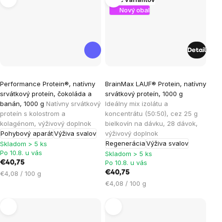
Nový obal
Detail
Priemerné
Priemerné
Performance Protein®, natívny
BrainMax LAUF® Protein, natívny
hodnotenie
hodnotenie
srvátkový proteín, čokoláda a
srvátkový proteín, 1000 g
produktu
produktu
banán, 1000 g
Natívny srvátkový
Ideálny mix izolátu a
je
je
proteín s kolostrom a
koncentrátu (50:50), cez 25 g
kolagénom, výživový doplnok
bielkovín na dávku, 28 dávok,
5,0
4,2
Pohybový aparát
Výživa svalov
výživový doplnok
z
z
Regenerácia
Výživa svalov
Skladom > 5 ks
5
5
Po 10.8. u vás
Skladom > 5 ks
hviezdičiek.
hviezdičiek.
Po 10.8. u vás
€40,75
Jednotková
€40,75
€4,08 / 100 g
cena:
Jednotková
€4,08 / 100 g
cena: