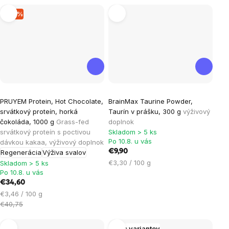
–15 %
Priemerné
Priemerné
PRUYEM Protein, Hot Chocolate,
BrainMax Taurine Powder,
hodnotenie
hodnotenie
srvátkový proteín, horká
Taurín v prášku, 300 g
výživový
produktu
produktu
čokoláda, 1000 g
Grass-fed
doplnok
je
je
srvátkový proteín s poctivou
Skladom > 5 ks
Po 10.8. u vás
dávkou kakaa, výživový doplnok
5,0
5,0
€9,90
Regenerácia
Výživa svalov
z
z
Jednotková
€3,30 / 100 g
Skladom > 5 ks
5
5
Po 10.8. u vás
cena:
hviezdičiek.
hviezdičiek.
€34,60
Jednotková
€3,46 / 100 g
cena:
€40,75
Viac variantov