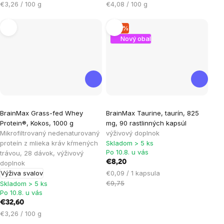
Jednotková
Jednotková
€3,26 / 100 g
€4,08 / 100 g
cena:
cena:
–15 %
Nový obal
Priemerné
BrainMax Grass-fed Whey
BrainMax Taurine, taurín, 825
hodnotenie
Protein®, Kokos, 1000 g
mg, 90 rastlinných kapsúl
produktu
Mikrofiltrovaný nedenaturovaný
výživový doplnok
je
proteín z mlieka kráv kŕmených
Skladom > 5 ks
Po 10.8. u vás
trávou, 28 dávok, výživový
5,0
€8,20
doplnok
z
Jednotková
Výživa svalov
€0,09 / 1 kapsula
5
cena:
€9,75
Skladom > 5 ks
hviezdičiek.
Po 10.8. u vás
€32,60
Jednotková
€3,26 / 100 g
cena: