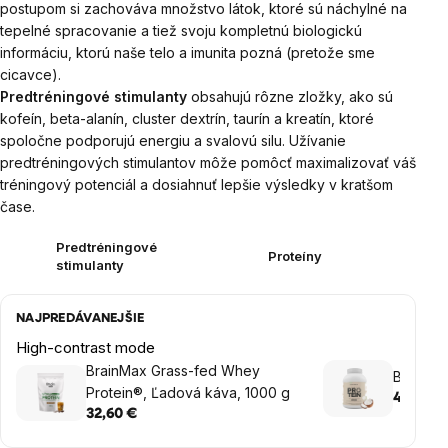
postupom si zachováva množstvo látok, ktoré sú náchylné na
tepelné spracovanie a tiež svoju kompletnú biologickú
informáciu, ktorú naše telo a imunita pozná (pretože sme
cicavce).
Predtréningové stimulanty
obsahujú rôzne zložky, ako sú
kofeín, beta-alanín, cluster dextrín, taurín a kreatín, ktoré
spoločne podporujú energiu a svalovú silu. Užívanie
predtréningových stimulantov môže pomôcť maximalizovať váš
tréningový potenciál a dosiahnuť lepšie výsledky v kratšom
čase.
Predtréningové
Proteíny
stimulanty
NAJPREDÁVANEJŠIE
High-contrast mode
BrainMax Grass-fed Whey
BrainMa
Protein®, Ľadová káva, 1000 g
40,75 €
32,60 €