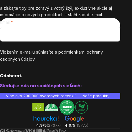
a získajte tipy pre zdravý životný štýl, exkluzívne akcie aj
informácie o nových produktoch – stačí zadať e‑mail.
Email
Vložením e-mailu súhlasíte s
podmienkami ochrany
osobných údajov
Odoberať
Sledujte nás na sociálnych sieťach:
Viac ako 200 000 overených recenzií
Naše produkty sú laborató
4.9/5
(2737x)
4.9/5
(1577x)