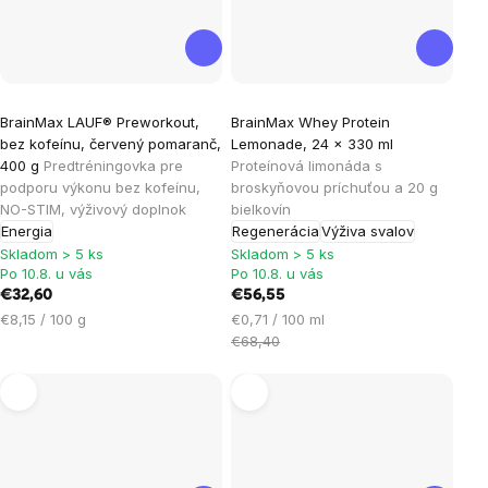
Priemerné
BrainMax LAUF® Preworkout,
BrainMax Whey Protein
hodnotenie
bez kofeínu, červený pomaranč,
Lemonade, 24 x 330 ml
produktu
400 g
Predtréningovka pre
Proteínová limonáda s
je
podporu výkonu bez kofeínu,
broskyňovou príchuťou a 20 g
NO-STIM, výživový doplnok
bielkovín
5,0
Energia
Regenerácia
Výživa svalov
z
Skladom > 5 ks
Skladom > 5 ks
5
Po 10.8. u vás
Po 10.8. u vás
hviezdičiek.
€32,60
€56,55
Jednotková
Jednotková
€8,15 / 100 g
€0,71 / 100 ml
cena:
cena:
€68,40