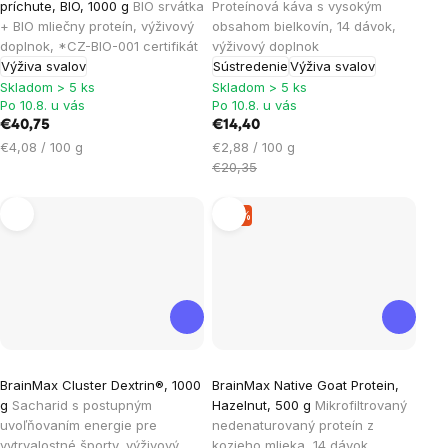
príchute, BIO, 1000 g
BIO srvátka
Proteínová káva s vysokým
produktu
produktu
+ BIO mliečny proteín, výživový
obsahom bielkovín, 14 dávok,
je
je
doplnok, *CZ-BIO-001 certifikát
výživový doplnok
Výživa svalov
Sústredenie
Výživa svalov
5,0
5,0
Skladom > 5 ks
Skladom > 5 ks
z
z
Po 10.8. u vás
Po 10.8. u vás
5
5
€40,75
€14,40
hviezdičiek.
hviezdičiek.
Jednotková
Jednotková
€4,08 / 100 g
€2,88 / 100 g
cena:
cena:
€20,35
–5 %
Priemerné
BrainMax Cluster Dextrin®, 1000
BrainMax Native Goat Protein,
hodnotenie
g
Sacharid s postupným
Hazelnut, 500 g
Mikrofiltrovaný
produktu
uvoľňovaním energie pre
nedenaturovaný proteín z
je
vytrvalostné športy, výživový
kozieho mlieka, 14 dávok,