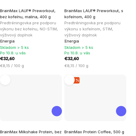
Priemerné
BrainMax LAUF® Preworkout,
BrainMax LAUF® Preworkout, s
hodnotenie
bez kofeínu, malina, 400 g
kofeínom, 400 g
produktu
Predtréningovka pre podporu
Predtréningovka pre podporu
je
výkonu bez kofeínu, NO-STIM,
výkonu s kofeínom, STIM,
výživový doplnok
výživový doplnok
3,5
Energia
Energia
z
Skladom > 5 ks
Skladom > 5 ks
5
Po 10.8. u vás
Po 10.8. u vás
hviezdičiek.
€32,60
€32,60
Jednotková
Jednotková
€8,15 / 100 g
€8,15 / 100 g
cena:
cena:
–29 %
Priemerné
Priemerné
BrainMax Milkshake Protein, bez
BrainMax Protein Coffee, 500 g
hodnotenie
hodnotenie