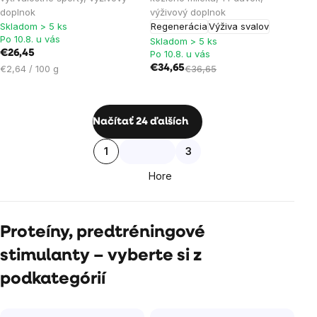
doplnok
výživový doplnok
5,0
Skladom > 5 ks
Regenerácia
Výživa svalov
z
Po 10.8. u vás
Skladom > 5 ks
5
€26,45
Po 10.8. u vás
hviezdičiek.
Jednotková
€2,64 / 100 g
€34,65
€36,65
cena:
Ovládacie
Načítať 24 ďalších
prvky
Stránkovanie
1
3
výpisu
Hore
Proteíny, predtréningové
stimulanty – vyberte si z
podkategórií