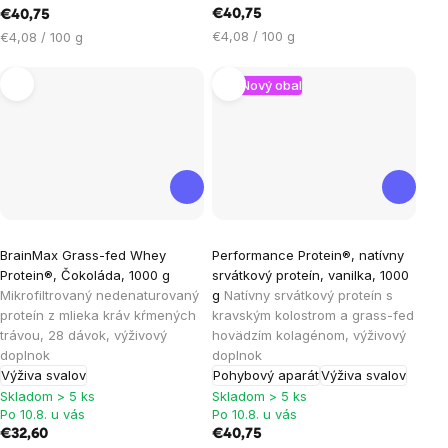
€40,75
€40,75
Jednotková
Jednotková
€4,08 / 100 g
€4,08 / 100 g
cena:
cena:
Nový obal
Priemerné
Priemerné
BrainMax Grass-fed Whey
Performance Protein®, natívny
hodnotenie
hodnotenie
Protein®, Čokoláda, 1000 g
srvátkový proteín, vanilka, 1000
produktu
produktu
Mikrofiltrovaný nedenaturovaný
g
Natívny srvátkový proteín s
je
je
proteín z mlieka kráv kŕmených
kravským kolostrom a grass-fed
trávou, 28 dávok, výživový
hovädzím kolagénom, výživový
3,6
4,4
doplnok
doplnok
z
z
Výživa svalov
Pohybový aparát
Výživa svalov
5
5
Skladom > 5 ks
Skladom > 5 ks
hviezdičiek.
hviezdičiek.
Po 10.8. u vás
Po 10.8. u vás
€32,60
€40,75