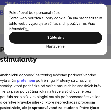
Prejsť
Viac ako 200 000 overených recenzií
Naše produkty sú laborató
na
Nákupný
Pokračovať bez personalizácie
obsah
košík
Tento web používa súbory cookie. Ďalším prechádzaním
tohto webu vyjadrujete súhlas s ich používaním. Viac
informácií
tu
.
BrainMax®
BrainMax® výživové doplnky
Proteíny,
Súhlasím
predtréningové stimulanty
Nastavenie
Proteíny, predtréningové
stimulanty
Anabolickú
odpoveď na tréning môžeme podporiť vhodne
vybraným
proteínom
po tréningu. Proteíny sú z natívnej
srvátky, ktorá pochádza od voľne pasúcich holandských kráv.
Tie sa pasú po väčšinu roka na tráve a sú chované bez
použitia antibiotík v ekologickom bio poľnohospodárstve. Ide
o
čerstvé kravské mlieko
, ktoré neprechádza procesom
pasterizácie, ale je
spracovávané za studena
. Práve týmto