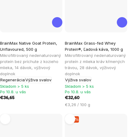
Priemerné
BrainMax Native Goat Protein,
BrainMax Grass-fed Whey
hodnotenie
Unflavoured, 500 g
Protein®, Ľadová káva, 1000 g
produktu
Mikrofiltrovaný nedenaturovaný
Mikrofiltrovaný nedenaturovaný
je
proteín bez príchute z kozieho
proteín z mlieka kráv kŕmených
mlieka, 14 dávok, výživový
trávou, 28 dávok, výživový
4,6
doplnok
doplnok
z
Regenerácia
Výživa svalov
Výživa svalov
5
Skladom > 5 ks
Skladom > 5 ks
hviezdičiek.
Po 10.8. u vás
Po 10.8. u vás
€36,65
€32,60
Jednotková
€3,26 / 100 g
cena:
–17 %