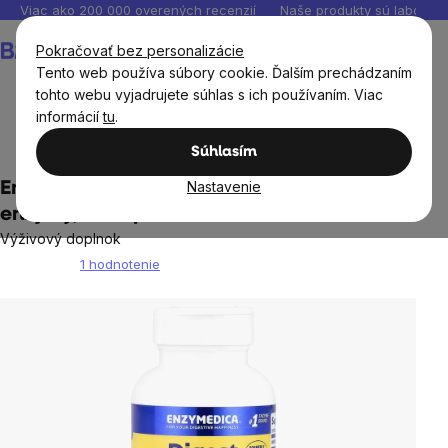
Prejsť
Viac ako 200 000 overených recenzií
Naše produkty sú laborató
na
Nákupný
Pokračovať bez personalizácie
obsah
košík
Tento web používa súbory cookie. Ďalším prechádzaním
tohto webu vyjadrujete súhlas s ich používaním. Viac
informácií
tu
.
Ciele
Trávenie
Súhlasím
Nastavenie
Enzymedica Digest Complete, Tráviace
enzýmy, 90 kapsúl
Výživový doplnok
1 hodnotenie
Priemerné
hodnotenie
produktu
je
5,0
z
5
hviezdičiek.