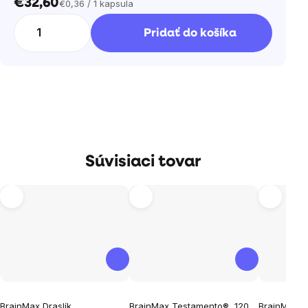
€32,60
€0,36 / 1 kapsula
Jednotková
cena:
Pridať do košíka
Súvisiaci tovar
Priemerné
Priemerné
Priemern
BrainMax Draslík
BrainMax Testamento®, 120
BrainMax E