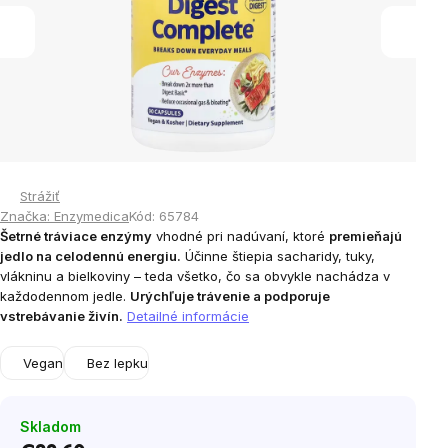
Strážiť
Značka:
Enzymedica
Kód:
65784
Šetrné tráviace enzýmy
vhodné pri nadúvaní, ktoré
premieňajú
jedlo na celodennú energiu.
Účinne štiepia sacharidy, tuky,
vlákninu a bielkoviny – teda všetko, čo sa obvykle nachádza v
každodennom jedle.
Urýchľuje trávenie a podporuje
vstrebávanie živín.
Detailné informácie
Vegan
Bez lepku
Skladom