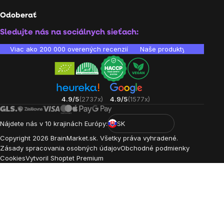
Odoberať
Sledujte nás na sociálnych sieťach:
Viac ako 200 000 overených recenzií
Naše produkty sú laborató
4.9/5
(2737x)
4.9/5
(1577x)
Nájdete nás v 10 krajinách Európy:
SK
Copyright
2026
BrainMarket.sk. Všetky práva vyhradené.
Zásady spracovania osobných údajov
Obchodné podmienky
Cookies
Vytvoril Shoptet Premium