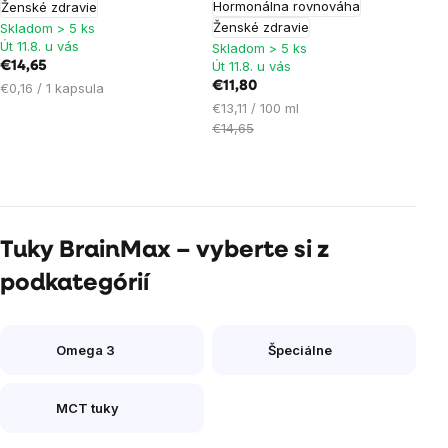
Hormonálna rovnováha
Ženské zdravie
Ženské zdravie
Skladom > 5 ks
Út 11.8. u vás
Skladom > 5 ks
Út 11.8. u vás
€14,65
Jednotková
€11,80
€0,16 / 1 kapsula
cena:
Jednotková
€13,11 / 100 ml
cena:
€14,65
Ovládacie
prvky
výpisu
Tuky BrainMax – vyberte si z
podkategórií
Omega 3
Špeciálne
MCT tuky