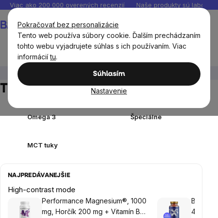
Prejsť
Viac ako 200 000 overených recenzií
Naše produkty sú laborató
na
Nákupný
Pokračovať bez personalizácie
obsah
košík
Tento web používa súbory cookie. Ďalším prechádzaním
tohto webu vyjadrujete súhlas s ich používaním. Viac
informácií
tu
.
Výživové doplnky
Tuky
Súhlasím
Tuky BrainMax
Nastavenie
Omega 3
Špeciálne
MCT tuky
NAJPREDÁVANEJŠIE
High-contrast mode
Performance Magnesium®, 1000
BrainMa
mg, Horčík 200 mg + Vitamín B6
4000 IU