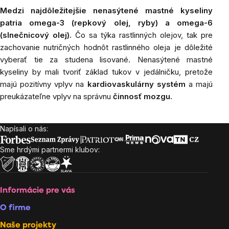
Medzi najdôležitejšie nenasýtené mastné kyseliny
patria omega-3 (repkový olej, ryby) a omega-6
(slnečnicový olej).
Čo sa týka rastlinných olejov, tak pre
zachovanie nutričných hodnôt rastlinného oleja je dôležité
vyberať tie za studena lisované. Nenasýtené mastné
kyseliny by mali tvoriť základ tukov v jedálničku, pretože
majú pozitívny vplyv na
kardiovaskulárny systém
a majú
preukázateľne vplyv na správnu
činnosť mozgu.
Napísali o nás:
Zápätie
Sme hrdými partnermi klubov:
Informácie pre vás
O firme
Naše projekty