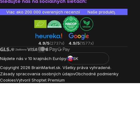
Sledujte nás na sociálnych sieťach:
Viac ako 200 000 overených recenzií
Naše produkty sú laborató
4.9/5
(2737x)
4.9/5
(1577x)
Nájdete nás v 10 krajinách Európy:
SK
Copyright
2026
BrainMarket.sk. Všetky práva vyhradené.
Zásady spracovania osobných údajov
Obchodné podmienky
Cookies
Vytvoril Shoptet Premium