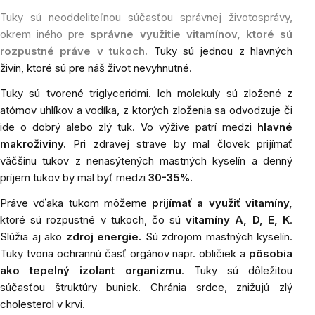
Tuky sú neoddeliteľnou súčasťou správnej životosprávy,
okrem iného pre
správne využitie vitamínov, ktoré sú
rozpustné práve v tukoch.
Tuky sú jednou z hlavných
živín, ktoré sú pre náš život nevyhnutné.
Tuky sú tvorené triglyceridmi. Ich molekuly sú zložené z
atómov uhlíkov a vodíka, z ktorých zloženia sa odvodzuje či
ide o dobrý alebo zlý tuk. Vo výžive patrí medzi
hlavné
makroživiny.
Pri zdravej strave by mal človek prijímať
väčšinu tukov z nenasýtených mastných kyselín a denný
príjem tukov by mal byť medzi
30-35%.
Práve vďaka tukom môžeme
prijímať a využiť vitamíny,
ktoré sú rozpustné v tukoch, čo sú
vitamíny A, D, E, K
.
Slúžia aj ako
zdroj energie.
Sú zdrojom mastných kyselín.
Tuky tvoria ochrannú časť orgánov napr. obličiek a
pôsobia
ako tepelný izolant organizmu
. Tuky sú dôležitou
súčasťou štruktúry buniek. Chránia srdce, znižujú zlý
cholesterol v krvi.