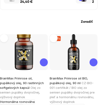
P5P, 100 vegan kapsúl
rastlinn
24,40 €
27,90 €
Zoradiť
Výpis
–19 %
produktov
BrainMax Primrose oil,
BrainMax Primrose oil BIO,
pupálkový olej, 90 rastlinných
pupálkový olej, 90 ml
CZ-BIO-
softgelových kapsúl
Olej zo
001 certifikát / BIO olej zo
semien pupálky dvojročnej,
semien pupálky dvojročnej pre
výživový doplnok
pleť a hormonálnu rovnováhu,
Hormonálna rovnováha
výživový doplnok