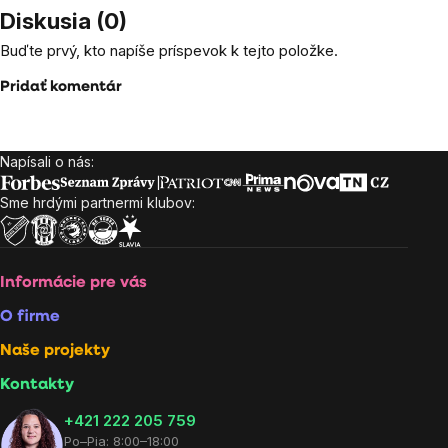
Diskusia (0)
Buďte prvý, kto napíše príspevok k tejto položke.
Pridať komentár
Napísali o nás:
Zápätie
Sme hrdými partnermi klubov:
Informácie pre vás
O firme
Naše projekty
Kontakty
+421 222 205 759
Po–Pia: 8:00–18:00