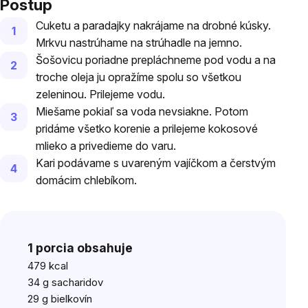
Postup
Cuketu a paradajky nakrájame na drobné kúsky.
Mrkvu nastrúhame na strúhadle na jemno.
Šošovicu poriadne prepláchneme pod vodu a na
troche oleja ju opražíme spolu so všetkou
zeleninou. Prilejeme vodu.
Miešame pokiaľ sa voda nevsiakne. Potom
pridáme všetko korenie a prilejeme kokosové
mlieko a privedieme do varu.
Kari podávame s uvareným vajíčkom a čerstvým
domácim chlebíkom.
1 porcia obsahuje
479 kcal
34 g sacharidov
29 g bielkovín