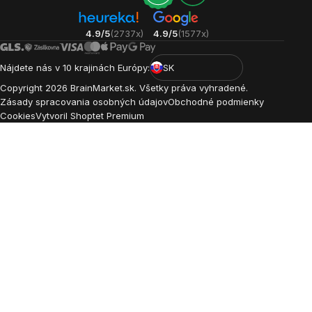
4.9/5
(2737x)
4.9/5
(1577x)
Nájdete nás v 10 krajinách Európy:
SK
Copyright
2026
BrainMarket.sk. Všetky práva vyhradené.
Zásady spracovania osobných údajov
Obchodné podmienky
Cookies
Vytvoril Shoptet Premium