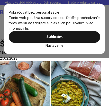
Prejsť
Viac ako 200 000 overených recenzií
Naše produkty sú laborató
na
Nákupný
Pokračovať bez personalizácie
obsah
košík
Tento web používa súbory cookie. Ďalším prechádzaním
tohto webu vyjadrujete súhlas s ich používaním. Viac
informácií
tu
.
Recepty
Vegetariánske recepty
Šošovicové kari
Súhlasím
Šošovicové kari
Nastavenie
1 hodina
21.02.2023