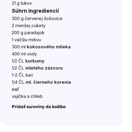
21 g tukov
Súhrn ingrediencií
300 g červenej šošovice
2 menšej cukety
200 g paradajok
1 väčšiu mrkvu
300 ml
kokosového mlieka
400 ml vody
1/2 ČL
kurkumy
1/2 ČL
mletého zázvoru
1-2 ČL kari
1/4 ČL
ml. čierneho korenia
soľ
vajíčka a chlieb
Pridať suroviny do košíka