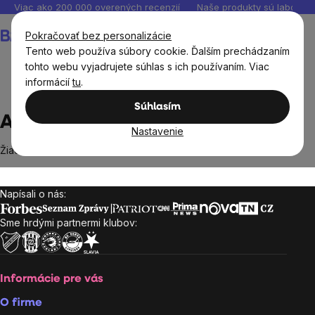
Prejsť
Viac ako 200 000 overených recenzií
Naše produkty sú laborató
na
Nákupný
Pokračovať bez personalizácie
obsah
košík
Tento web používa súbory cookie. Ďalším prechádzaním
tohto webu vyjadrujete súhlas s ich používaním. Viac
informácií
tu
.
Predávané značky
Absolute Aromas
Súhlasím
Absolute Aromas
Nastavenie
Žiadne produkty značky
Absolute Aromas
sa nenašli...
Napísali o nás:
Zápätie
Sme hrdými partnermi klubov:
Informácie pre vás
O firme