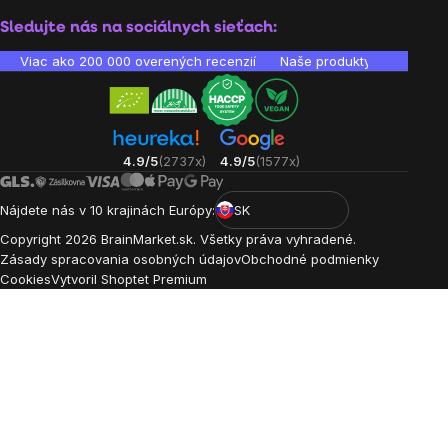
Sledujte nás na sociálnych sieťach:
Viac ako 200 000 overených recenzií
Naše produkty sú laborató
4.9/5
(2737x)
4.9/5
(1577x)
Nájdete nás v 10 krajinách Európy:
SK
Copyright
2026
BrainMarket.sk. Všetky práva vyhradené.
Zásady spracovania osobných údajov
Obchodné podmienky
Cookies
Vytvoril Shoptet Premium