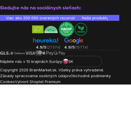
Sledujte nás na sociálnych sieťach:
Viac ako 200 000 overených recenzií
Naše produkty sú laborató
4.9/5
(2737x)
4.9/5
(1577x)
Nájdete nás v 10 krajinách Európy:
SK
Copyright
2026
BrainMarket.sk. Všetky práva vyhradené.
Zásady spracovania osobných údajov
Obchodné podmienky
Cookies
Vytvoril Shoptet Premium