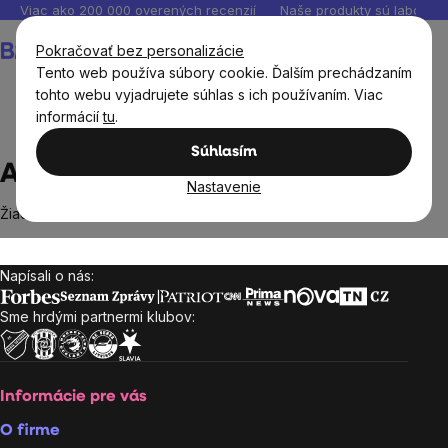
Prejsť
Viac ako 200 000 overených recenzií
Naše produkty sú laborató
na
Nákupný
Pokračovať bez personalizácie
obsah
košík
Tento web používa súbory cookie. Ďalším prechádzaním
tohto webu vyjadrujete súhlas s ich používaním. Viac
informácií
tu
.
Predávané značky
Amazonia
Súhlasím
Amazonia
Nastavenie
Žiadne produkty značky
Amazonia
sa nenašli...
Napísali o nás:
Zápätie
Sme hrdými partnermi klubov:
Informácie pre vás
O firme