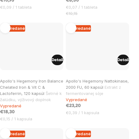
€10,95
€8,50
Jednotková
Jednotková
€0,09 / 1 tableta
€0,07 / 1 tableta
cena:
cena:
€10,15
Vypredané
Vypredané
Detail
Detail
Apollo's Hegemony Iron Balance
Apollo's Hegemony Nattokinase,
Chelated Iron & Vit C &
2000 FU, 60 kapsúl
Extrakt z
Lactoferrin, 120 kapsúl
Šetrné k
fermentovanej sóje
žalúdku, výživový doplnok
Vypredané
Vypredané
€23,20
€18,30
Jednotková
€0,39 / 1 kapsula
Jednotková
cena:
€0,15 / 1 kapsula
cena:
Vypredané
Vypredané