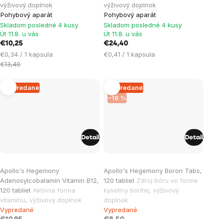
výživový doplnok
výživový doplnok
Pohybový aparát
Pohybový aparát
Skladom posledné 4 kusy
Skladom posledné 4 kusy
Út 11.8. u vás
Út 11.8. u vás
€10,25
€24,40
Jednotková
Jednotková
€0,34 / 1 kapsula
€0,41 / 1 kapsula
cena:
cena:
€13,40
Vypredané
Vypredané
–16 %
Detail
Detail
Apollo's Hegemony
Apollo's Hegemony Boron Tabs,
Adenosylcobalamin Vitamin B12,
120 tabliet
Zdroj bóru vo forme
120 tabliet
Aktívna forma
kyseliny boritej, výživový
vitamínu, výživový doplnok
doplnok
Vypredané
Vypredané