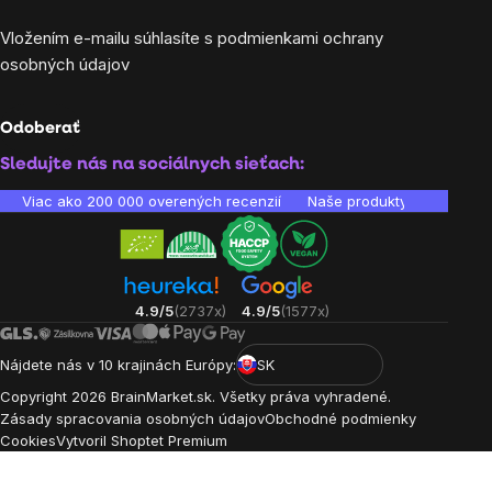
Vložením e-mailu súhlasíte s
podmienkami ochrany
osobných údajov
Odoberať
Sledujte nás na sociálnych sieťach:
Viac ako 200 000 overených recenzií
Naše produkty sú laborató
4.9/5
(2737x)
4.9/5
(1577x)
Nájdete nás v 10 krajinách Európy:
SK
Copyright
2026
BrainMarket.sk. Všetky práva vyhradené.
Zásady spracovania osobných údajov
Obchodné podmienky
Cookies
Vytvoril Shoptet Premium