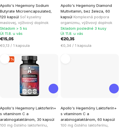
Apollo's Hegemony Sodium
Apollo's Hegemony Diamond
Butyrate Microencapsulated,
Multivitamin, bez železa, 60
120 kapsúl
Soľ kyseliny
kapsúl
Komplexná podpora
maslovej, výživový doplnok
organizmu, výživový doplnok
Skladom > 5 ks
Skladom posledné 3 kusy
Út 11.8. u vás
Út 11.8. u vás
€15,05
€20,35
Jednotková
Jednotková
€0,13 / 1 kapsula
€0,34 / 1 kapsula
cena:
cena:
–23 %
Apollo's Hegemony Laktoferín+
Apollo's Hegemóny Laktoferín+
s vitamínom C a
s vitamínom C a
arabinogalaktánom, 30 kapsúl
arabinogalaktánom, 60 kapsúl
100 mg čistého laktoferínu,
100 mg čistého laktoferínu,