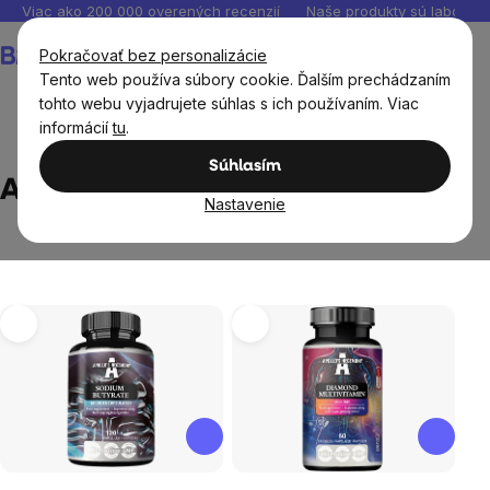
Prejsť
Viac ako 200 000 overených recenzií
Naše produkty sú laborató
na
Nákupný
Pokračovať bez personalizácie
obsah
košík
Tento web používa súbory cookie. Ďalším prechádzaním
tohto webu vyjadrujete súhlas s ich používaním. Viac
informácií
tu
.
Predávané značky
Apollo's Hegemony
Súhlasím
Apollo's Hegemony
Nastavenie
Výpis
produktov