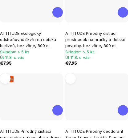
ATTITUDE Ekologický
ATTITUDE Prírodný čistiaci
odstraňovač škvŕn na detskú
prostriedok na hračky a detské
bielizeň, bez vône, 800 ml
povrchy, bez vône, 800 ml
Skladom > 5 ks
Skladom > 5 ks
Út 11.8. u vás
Út 11.8. u vás
€7,95
€7,95
–11 %
ATTITUDE Prírodný čistiaci
ATTITUDE Prírodný deodorant
prostriedok na podlahy a drevo,
Super Leaves, hruška & amber,