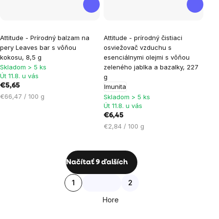
Attitude - Prírodný balzam na
Attitude - prírodný čistiaci
pery Leaves bar s vôňou
osviežovač vzduchu s
kokosu, 8,5 g
esenciálnymi olejmi s vôňou
Skladom > 5 ks
zeleného jablka a bazalky, 227
Út 11.8. u vás
g
€5,65
Imunita
Jednotková
€66,47 / 100 g
Skladom > 5 ks
cena:
Út 11.8. u vás
€6,45
Jednotková
€2,84 / 100 g
cena:
Ovládacie
Načítať 9 ďalších
prvky
Stránkovanie
1
2
výpisu
Hore