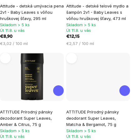
Attitude - detská umývacia pena
Attitude - detské telové mydlo a
2v1 - Baby Leaves s vôňou
šampón 2v1 - Baby Leaves s
hruškovej šťavy, 295 ml
vôňou hruškovej šťavy, 473 ml
Skladom > 5 ks
Skladom > 5 ks
Út 11.8. u vás
Út 11.8. u vás
€8,90
€12,15
Jednotková
Jednotková
€3,02 / 100 ml
€2,57 / 100 ml
cena:
cena:
Priemerné
Priemerné
ATTITUDE Prírodný pánsky
ATTITUDE Prírodný pánsky
hodnotenie
hodnotenie
dezodorant Super Leaves,
deodorant Super Leaves,
produktu
produktu
Amber & Citrus, 75 g
Matcha & Bergamot, 75 g
je
je
Skladom > 5 ks
Skladom > 5 ks
Út 11.8. u vás
Út 11.8. u vás
5,0
5,0