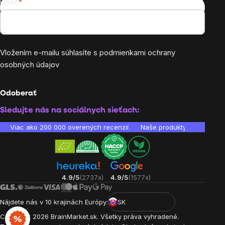
Email
Vložením e-mailu súhlasíte s
podmienkami ochrany
osobných údajov
Odoberať
Sledujte nás na sociálnych sieťach:
Viac ako 200 000 overených recenzií
Naše produkty sú laborató
4.9/5
(2737x)
4.9/5
(1577x)
Nájdete nás v 10 krajinách Európy:
SK
Copyright
2026
BrainMarket.sk. Všetky práva vyhradené.