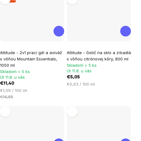
Attitude - 2v1 prací gél a aviváž
Attitude - čistič na sklo a zrkadlá
s vôňou Mountain Essentials,
s vôňou citrónovej kôry, 800 ml
1050 ml
Skladom > 5 ks
Út 11.8. u vás
Skladom > 5 ks
Út 11.8. u vás
€5,05
€11,40
Jednotková
€0,63 / 100 ml
Jednotková
cena:
€1,09 / 100 ml
cena:
€14,65
Tip