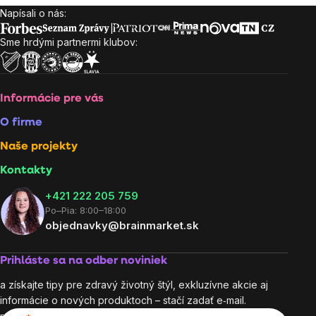
Napísali o nás:
Zápätie
Sme hrdými partnermi klubov:
Informácie pre vás
O firme
Naše projekty
Kontakty
+421 222 205 759
Po–Pia: 8:00–18:00
objednavky@brainmarket.sk
Prihláste sa na odber noviniek
a získajte tipy pre zdravý životný štýl, exkluzívne akcie aj
informácie o nových produktoch – stačí zadať e‑mail.