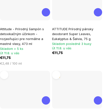
Attitude - Prírodný šampón s
ATTITUDE Prírodný pánsky
detoxikačným účinkom -
deodorant Super Leaves,
rozjasňujúci pre normálne a
Eukalyptus & Šalvia, 75 g
mastné vlasy, 473 ml
Skladom posledné 3 kusy
Út 11.8. u vás
Skladom > 5 ks
Út 11.8. u vás
€11,75
€11,75
Jednotková
€2,48 / 100 ml
cena:
Tip