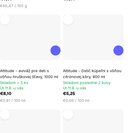
Jednotková
€66,47 / 100 g
cena:
Attitude - aviváž pre deti s
Attitude - čistič kúpeľní s vôňou
vôňou hruškovej šťavy, 1000 ml
citrónovej kôry, 800 ml
Skladom > 5 ks
Skladom posledné 2 kusy
Út 11.8. u vás
Út 11.8. u vás
€8,10
€5,25
Jednotková
Jednotková
€0,81 / 100 ml
€0,66 / 100 ml
cena:
cena: