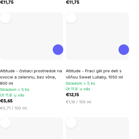
€11,75
€11,75
z
z
5
5
hviezdičiek.
hviezdičiek.
Attitude - čistiaci prostriedok na
Attitude - Prací gél pre deti s
ovocie a zeleninu, bez vône,
vôňou Sweet Lullaby, 1050 ml
800 ml
Skladom > 5 ks
Út 11.8. u vás
Skladom > 5 ks
Út 11.8. u vás
€12,15
€5,65
Jednotková
€1,16 / 100 ml
Jednotková
cena:
€0,71 / 100 ml
cena: