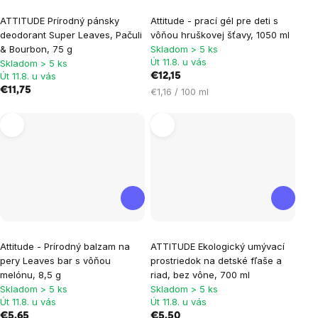
ATTITUDE Prírodný pánsky
Attitude - prací gél pre deti s
deodorant Super Leaves, Pačuli
vôňou hruškovej šťavy, 1050 ml
& Bourbon, 75 g
Skladom > 5 ks
Út 11.8. u vás
Skladom > 5 ks
Út 11.8. u vás
€12,15
€11,75
Jednotková
€1,16 / 100 ml
cena:
Attitude - Prírodný balzam na
ATTITUDE Ekologický umývací
pery Leaves bar s vôňou
prostriedok na detské fľaše a
melónu, 8,5 g
riad, bez vône, 700 ml
Skladom > 5 ks
Skladom > 5 ks
Út 11.8. u vás
Út 11.8. u vás
€5,65
€5,50