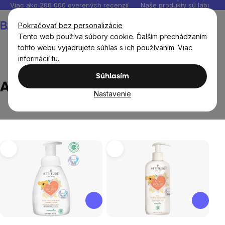
Prejsť
Viac ako 200 000 overených recenzií
Naše produkty sú laborató
na
Nákupný
Pokračovať bez personalizácie
obsah
košík
Tento web používa súbory cookie. Ďalším prechádzaním
tohto webu vyjadrujete súhlas s ich používaním. Viac
informácií
tu
.
Predávané značky
Attitude
Súhlasím
Attitude
Nastavenie
Výpis
produktov