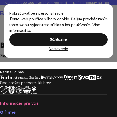
Prejsť
Viac ako 200 000 overených recenzií
Naše produkty sú laborató
na
Nákupný
Pokračovať bez personalizácie
obsah
košík
Tento web používa súbory cookie. Ďalším prechádzaním
tohto webu vyjadrujete súhlas s ich používaním. Viac
informácií
tu
.
Predávané značky
Beaming baby
Súhlasím
Beaming baby
Nastavenie
Žiadne produkty značky
Beaming baby
sa nenašli...
Napísali o nás:
Zápätie
Sme hrdými partnermi klubov:
Informácie pre vás
O firme