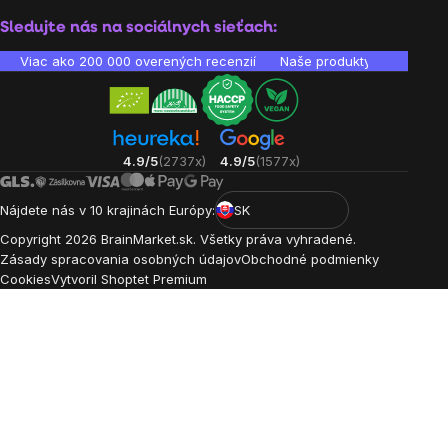
Sledujte nás na sociálnych sieťach:
Viac ako 200 000 overených recenzií
Naše produkty sú laborató
4.9/5
(2737x)
4.9/5
(1577x)
Nájdete nás v 10 krajinách Európy:
SK
Copyright
2026
BrainMarket.sk. Všetky práva vyhradené.
Zásady spracovania osobných údajov
Obchodné podmienky
Cookies
Vytvoril Shoptet Premium